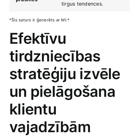
tirgus tendences.
*Šis saturs ir ģenerēts ar MI.*
Efektīvu
tirdzniecības
stratēģiju izvēle ​
un pielāgošana
klientu
vajadzībām