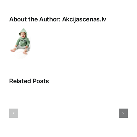
About the Author:
Akcijascenas.lv
Related Posts
Pārdošan
Dropshipping
kuponi:
2025:
Ieguvumi
Nākotnes
un
Tirdzniecības
iespējas
Paradigmas
iepirkšan