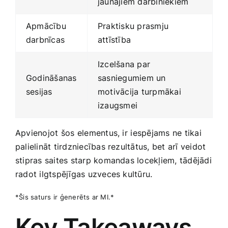
jaunajiem darbiniekiem
Apmācību
Praktisku prasmju
darbnīcas
attīstība
Izcelšana par
Godināšanas
sasniegumiem un
sesijas
motivācija turpmākai
izaugsmei
Apvienojot šos ⁢elementus, ir ⁤iespējams ne tikai
palielināt tirdzniecības rezultātus, bet arī veidot
stipras saites starp komandas locekļiem, tādējādi
radot ilgtspējīgas uzveces kultūru.
*Šis saturs ir ģenerēts ar MI.*
Key Takeaways