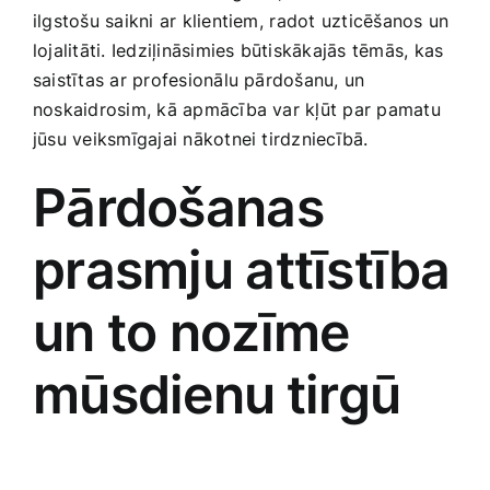
ilgstošu saikni ar klientiem, ⁤radot uzticēšanos un⁢
Smaržas, kosmētika
lojalitāti. Iedziļināsimies būtiskākajās tēmās, kas
saistītas ar‍ profesionālu pārdošanu, un
Sports, tūrisms un atpūta
noskaidrosim, kā apmācība var kļūt par pamatu
jūsu veiksmīgajai nākotnei tirdzniecībā.
TV un Sadzīves tehnika
Pārdošanas
Zoo preces
prasmju attīstība
un to​ nozīme
mūsdienu ⁣tirgū