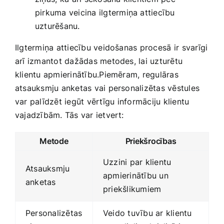
pirkuma veicina ilgtermiņa attiecību
uzturēšanu.
Ilgtermiņa attiecību veidošanas procesā ⁣ir svarīgi
arī izmantot dažādas metodes, lai uzturētu
klientu apmierinātību.Piemēram, regulāras
atsauksmju anketas vai personalizētas vēstules
var palīdzēt iegūt vērtīgu⁢ informāciju klientu
vajadzībām. Tās var ietvert:
Metode
Priekšrocības
Uzzini par klientu
Atsauksmju
apmierinātību un
anketas
priekšlikumiem
Personalizētas
Veido tuvību ar klientu