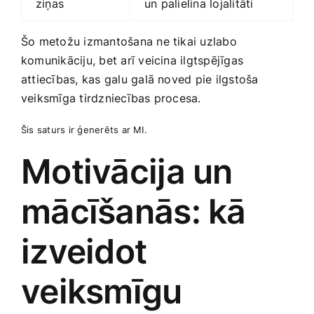
ziņas
un palielina lojalitāti
Šo metožu izmantošana ne tikai uzlabo
komunikāciju, bet arī​ veicina ilgtspējīgas
attiecības, kas galu ‍galā noved pie ilgstoša
veiksmīga tirdzniecības procesa.
Šis saturs ir ģenerēts ar MI.
Motivācija un
mācīšanās: kā
izveidot
veiksmīgu