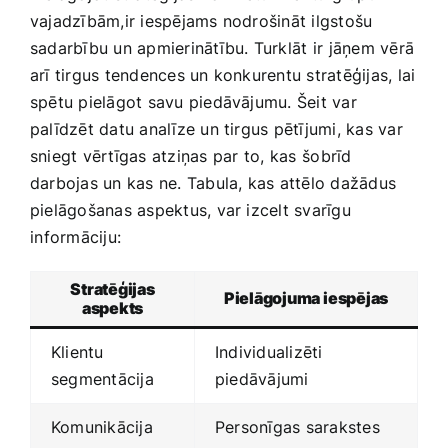
vajadzībām,ir iespējams nodrošināt ilgstošu
sadarbību ‌un​ apmierinātību. Turklāt ⁤ir jāņem vērā
arī tirgus​ tendences un konkurentu stratēģijas, ‌lai
spētu ‌pielāgot savu piedāvājumu. Šeit var⁤
palīdzēt datu analīze un tirgus pētījumi, kas var
sniegt vērtīgas atziņas par ⁣to,‍ kas ⁢šobrīd
darbojas ‍un kas ne. Tabula, kas attēlo dažādus
pielāgošanas aspektus, var izcelt svarīgu
⁤informāciju:
Stratēģijas
Pielāgojuma iespējas
aspekts
Klientu
Individualizēti
segmentācija
piedāvājumi
Komunikācija
Personīgas sarakstes