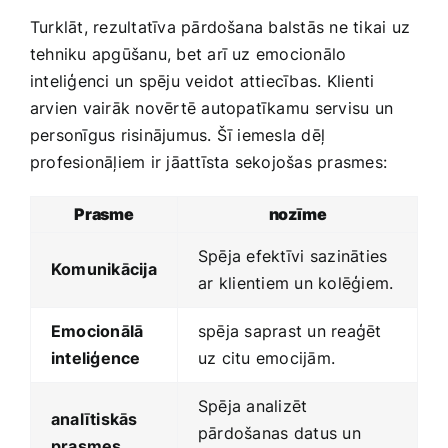
Turklāt, rezultatīva pārdošana balstās ne tikai uz
tehniku apgūšanu, bet arī uz emocionālo
inteliģenci un spēju‌ veidot attiecības. Klienti
arvien ​vairāk novērtē autopatīkamu⁣ servisu un
personīgus risinājumus. Šī iemesla dēļ
profesionāļiem ir jāattīsta sekojošas prasmes:
Prasme
nozīme
Spēja efektīvi⁢ sazināties
Komunikācija
ar⁢ klientiem un kolēģiem.
Emocionālā
spēja ‌saprast un reaģēt
inteliģence
uz citu emocijām.
Spēja analizēt
analītiskās
pārdošanas ⁢datus un
prasmes