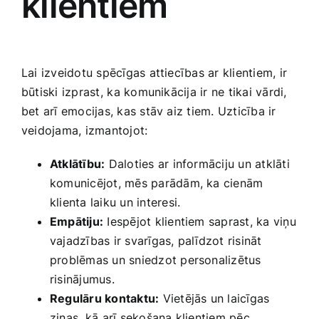
klientiem
Lai‌ izveidotu spēcīgas attiecības​ ar klientiem, ⁣ir
būtiski izprast, ⁤ka komunikācija ir ne tikai vārdi,
bet arī emocijas, kas stāv aiz tiem. Uzticība ir
veidojama, izmantojot:
Atklātību:
Daloties ar informāciju ‍un‍ atklāti⁤
komunicējot, mēs parādām, ka cienām
klienta laiku un interesi.
Empātiju:
Iespējot klientiem saprast, ka viņu
vajadzības ir svarīgas, palīdzot risināt
problēmas un sniedzot personalizētus
risinājumus.
Regulāru kontaktu:
Vietējās un laicīgas
ziņas, ‌kā ⁢arī sekošana klientiem pēc