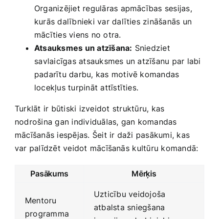
Organizējiet regulāras apmācības sesijas,
kurās dalībnieki var dalīties zināšanās‍ un
mācīties viens no ‍otra.
Atsauksmes un atzīšana:
Sniedziet
⁤savlaicīgas atsauksmes un atzīšanu par labi
padarītu darbu,‌ kas motivē komandas
locekļus turpināt attīstīties.
Turklāt ir būtiski izveidot ⁤struktūru,‍ kas‌
nodrošina gan individuālas, gan komandas
mācīšanās iespējas. Šeit ir daži pasākumi, kas⁤
var palīdzēt veidot mācīšanās⁤ kultūru komandā:
Pasākums
Mērķis
Uzticību veidojoša
Mentoru
atbalsta sniegšana
programma