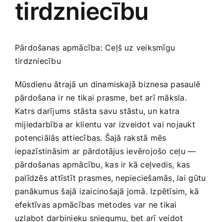
tirdzniecību
Medicīnas preces
Mobilie telefoni, planšetdatori
Pārdošanas apmācība: Ceļš uz veiksmīgu
tirdzniecību
Pakalpojumi
Mūsdienu ātrajā un dinamiskajā biznesa pasaulē
pārdošana ir ne tikai prasme, ‍bet arī māksla.
Pārtikas preces
Katrs darījums stāsta savu stāstu, un katra
mijiedarbība ar ​klientu var ⁢izveidot vai nojaukt
Preces birojam
potenciālās attiecības. Šajā rakstā‌ mēs
⁣iepazīstināsim ar pārdotājus ‌ievērojošo ​ceļu —
pārdošanas apmācību, kas ir kā ceļvedis, kas
Preces pieaugušajiem
palīdzēs attīstīt prasmes, nepieciešamās, lai ⁤gūtu
panākumus šajā izaicinošajā jomā. Izpētīsim, kā
Rotaļlietas, bērnu preces
efektīvas apmācības metodes var ne tikai
uzlabot darbinieku sniegumu, bet arī veidot