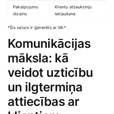
Pakalpojumu
Klientu atsauksmju
dizains
iekļaušana
*Šis saturs ‍ir⁢ ģenerēts ar MI.*
Komunikācijas
māksla: kā
veidot uzticību
un ‍ilgtermiņa
attiecības ar