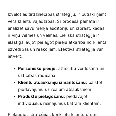
Izvēloties tirdzniecības stratēģiju, ‌ir būtiski ņemt
vērā klientu vajadzības. Šī procesa pamatā ir
analizēt savu‍ mērķa auditoriju ⁤un izprast, kādas
ir viņu ‍vēlmes un vēlmes. Lieliska stratēģija‍ ir
elastīga,ļaujot pielāgot pieeju atkarībā no klienta
uzvedības un reakcijām. Efektīva stratēģija var
ietvert:
Personisko pieeju:
attiecību veidošana ⁤un
uzticības ⁣radīšana.
Klientu atsauksmju izmantošanu:
balstot
piedāvājumu uz reālām atsauksmēm.
Produktu pielāgošanu:
piedāvājot
individuālus‍ risinājumus katram klientam.
Pielāgojot​ stratēģijas konkrētu klientu​ grupu