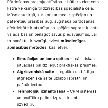
Pārdošanas prasmju attīstība ir būtisks ‍elements⁣
katra veiksmīga tirdzniecības speciālista ceļā.
Mūsdienu tirgū, kur konkurence ‌ir spēcīga⁤ un
patērētāju prasības aug, augstāka pārdošanas
efektivitāte ir atkarīga no spējām saprast‍ klienta
vajadzības ​un pielāgot savus⁤ piedāvājumus. Lai
to panāktu, ir svarīgi ieviest
mūsdienīgas
apmācības metodes
, kas ietver:
Simulācijas un lomu ‌spēles
– ​reālistiskas
⁢situācijas palīdz iegūt praktiskas prasmes.
Atgriezeniskā ⁤saite
⁣- regulāra un būdīga
atgriezeniskā saite uzlabo izpratni un
pašpārliecību.
Tehnoloģiju izmantošana
– CRM sistēmas
‍un analītika palīdz izprast klientu
uzvedību.