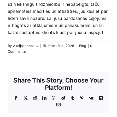
⁢uz veiksmīgu tirdzniecību ir nepabeigts, taču,
apņemoties mācīties un attīstīties, jūs kļūsiet par
līderi savā nozarē. Lai jūsu pārdošanas ceļojums
ir bagāts ar atklājumiem un panākumiem, un ⁤lai ​
katrs sastaptais klients kļūst par jaunu iespēju!
By
Akcijascenas.lv
|
15. februāris, 2026.
|
Blog
|
0
Comments
Share This Story, Choose Your
Platform!
Facebook
X
Reddit
LinkedIn
WhatsApp
Telegram
Tumblr
Pinterest
Vk
Xing
E-
Pasts