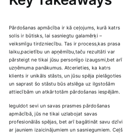
Pārdošanas apmācība ir kā ceļojums, kurā katrs
solis ir būtisks, lai sasniegtu galamērķi ⁤–
veiksmīgu tirdzniecību. Tas ir process,kas⁤ prasa
laiku,pacietību un apņēmību,taču rezultāti var
pārsteigt ne tikai jūsu personīgo izaugsmi,bet arī
uzņēmuma panākumus. Atcerieties, ⁤ka katrs
klients ir unikāls stāsts,‌ un ​jūsu spēja ‍pielāgoties⁤
un saprast šo stāstu būs atslēga uz ilgstošām
attiecībām un atkārtotām pārdošanas iespējām.
Ieguldot sevi un savas prasmes pārdošanas
apmācībā, ​jūs​ ne ‌tikai uzlabojat savas
profesionālās spējas, bet arī bagātināt savu dzīvi
⁤ar jauniem izaicinājumiem un ⁤sasniegumiem.​ Ceļš