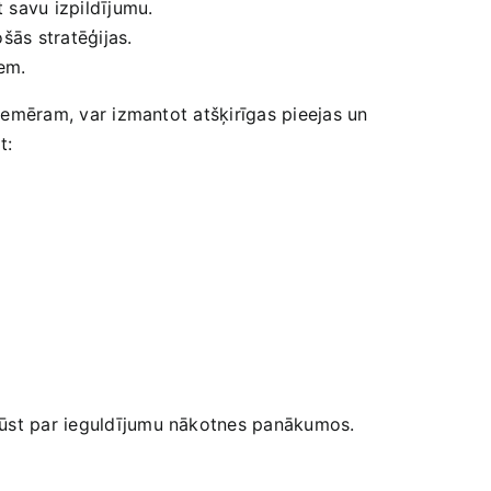
 savu izpildījumu.
ošās stratēģijas.
iem.
 Piemēram, var izmantot atšķirīgas pieejas un
t:
‍kļūst par ieguldījumu nākotnes panākumos.