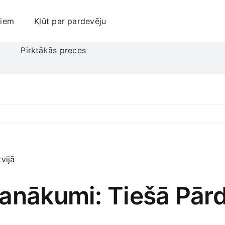
jiem
Kļūt par pardevēju
i
Pirktākās preces
anākumi: Tiešā Pārd