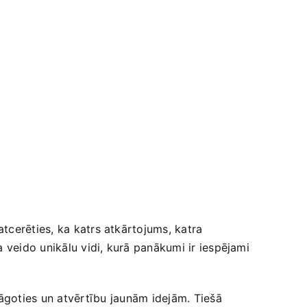
tcerēties, ka katrs atkārtojums, katra
 veido unikālu vidi, kurā panākumi ir​ iespējami
āgoties un atvērtību ⁤jaunām ‌idejām. Tiešā