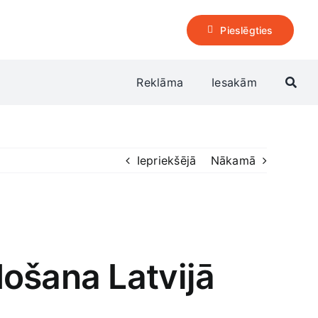
Pieslēgties
Reklāma
Iesakām
Iepriekšējā
Nākamā
ošana Latvijā