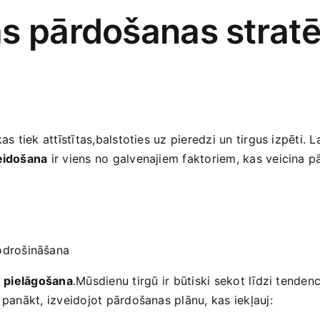
s pārdošanas stratē
s tiek attīstītas,balstoties uz pieredzi un tirgus izpēti. Lai
eidošana
ir viens no galvenajiem faktoriem, kas veicina 
nodrošināšana
n pielāgošana
.Mūsdienu tirgū ⁣ir būtiski sekot līdzi tend
 panākt, izveidojot pārdošanas plānu, kas iekļauj: