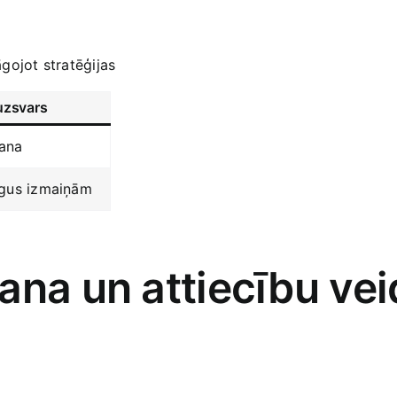
gojot stratēģijas
‌uzsvars
šana
rgus izmaiņām
ana un attiecību vei