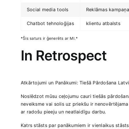
Social media⁢ tools
Reklāmas kampaņa
Chatbot tehnoloģijas
klientu‍ atbalsts
*Šis saturs ir ģenerēts ar MI.*
In Retrospect
Atkārtojumi un Panākumi: Tiešā Pārdošana Latvi
Noslēdzot mūsu ​ceļojumu cauri tiešās pārdošanas
neveiksme vai⁤ solis uz priekšu ir nenovērtējama 
⁣ar radošu pieeju un neatlaidīgu darbu.
Katrs stāsts par panākumiem ir vienlaikus stāsts 