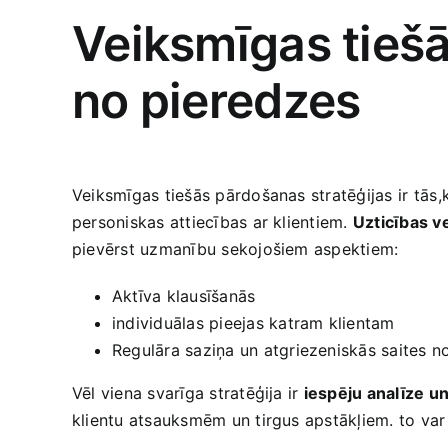
Veiksmīgas tiešā
no pieredzes
Veiksmīgas tiešās pārdošanas stratēģijas ⁣ir tās,ka
personiskas attiecības ar klientiem.
Uzticības v
pievērst uzmanību sekojošiem aspektiem:
Aktīva​ klausīšanās
individuālas pieejas‌ katram ‍klientam
Regulāra saziņa un atgriezeniskās saites ⁢
Vēl viena svarīga stratēģija ir
iespēju analīze ‍u
klientu atsauksmēm un tirgus apstākļiem. to⁢ var⁣