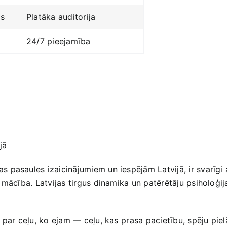
s
Platāka auditorija
24/7 pieejamība
jā
 pasaules izaicinājumiem un iespējām Latvijā, ir svarīgi a
mācība. Latvijas tirgus dinamika un patērētāju psiholoģija
par ceļu, ko ejam — ceļu, kas ⁢prasa pacietību, spēju piel