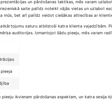
prezentācijas un pārdošanas ⁣taktikas, mēs⁤ varam uzlabot
griezeniskā​ saite palīdz noteikt vājās vietas un uzlabot es
 mūs, bet arī palīdz veidot ‍ciešākas ⁢attiecības ar klient
ot atkārtojumu saturu atbilstoši katra klienta‍ vajadzībām.
ērķa auditorijas. Izmantojot šādu pieeju, mēs varam ⁢radī
trācijas
 pieeja
ējība
lu pieeju ⁢ikvienam pārdošanas aspektam, un katra sesija 