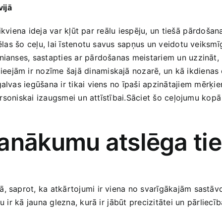
ijā
ā ikviena ideja var kļūt par reālu iespēju,⁣ un tiešā⁤ pārdoša
ēlas šo ceļu, lai īstenotu savus sapņus un veidotu veiksmīg
nianses, sastapties ar pārdošanas meistariem un uzzināt, 
ejām ir nozīme šajā dinamiskajā nozarē, un kā ikdienas dz
alvas iegūšana ir tikai​ viens no īpaši ‍apzinātajiem⁢ mēr
personiskai izaugsmei un attīstībai.Sāciet šo ceļojumu kopā a
panākumu atslēga ti
, saprot, ka atkārtojumi ir viena no svarīgākajām sastāvd
 ir kā jauna glezna, kurā ir ⁢jābūt precizitātei un⁣ pārliecībai