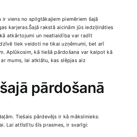
na ir viens no spilgtākajiem piemēriem⁢ šajā
as karjeras.Šajā⁤ rakstā aicinām jūs iedziļināties
kā atkārtojumi un neatlaidība var radīt
īvē tiek ⁣veidoti ne tikai uzņēmumi, bet arī
ķiem. Aplūkosim, kā tiešā pārdošana var kalpot kā
r mums, ⁣lai atklātu, kas⁤ slēpjas aiz‌
ešajā pārdošanā
aļām. Tiešais pārdevējs ir kā mākslinieks:
. Lai attīstītu šīs prasmes, ​ir ⁢svarīgi: