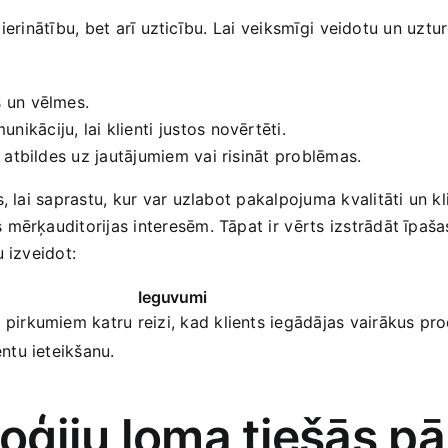
mierinātību, bet arī uzticību. Lai veiksmīgi⁢ veidotu un uzturē
s un vēlmes.
nikāciju, lai klienti⁤ justos novērtēti.
 atbildes​ uz jautājumiem vai‍ risināt ‌problēmas.
 lai saprastu, kur var uzlabot pakalpojuma ‍kvalitāti un klie
mērķauditorijas ‍interesēm. Tāpat ir ⁤vērts izstrādāt īpaša
 izveidot:
Ieguvumi
pirkumiem‍ katru reizi, kad klients iegādājas vairākus pr
entu ieteikšanu.
oģiju loma tiešās p