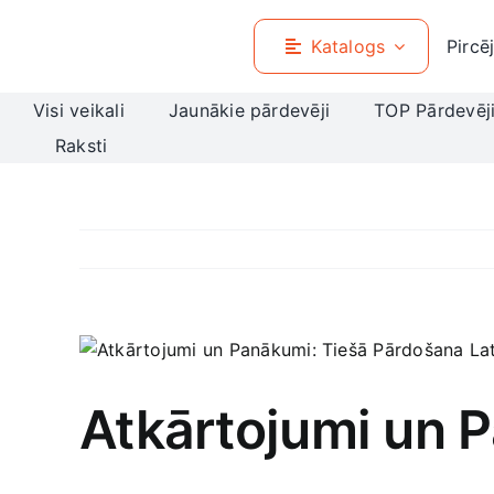
Skip
to
Katalogs
Pircē
content
Visi veikali
Jaunākie pārdevēji
TOP Pārdevēj
Raksti
View
Larger
Image
Atkārtojumi un P