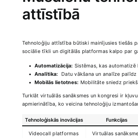
attīstībā
Tehnoloģiju attīstība būtiski mainījusies tiešās
sociālie tīkli un digitālās platformas kalpo par g
Automatizācija:
Sistēmas,⁢ kas automatizē k
Analītika:
⁤ Datu vākšana ‌un analīze palīdz
Mobilās lietotnes:
Mobilitāte ⁤sniedz priekš
Turklāt virtuālās ‍sanāksmes un kongresi ⁤ir kļuv
apmierinātība, ko veicina tehnoloģiju izmantošana,
Tehnoloģiskās inovācijas
Funkcijas
Videocall‍ platformas
Virtuālas sanāksm