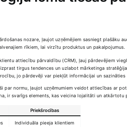
 pārdošanas nozare, ⁤ļaujot uzņēmējiem sasniegt plašāku a
alvenajiem rīkiem, lai ⁢virzītu produktus un‍ pakalpojumus.
lientu ⁣attiecību pārvaldību (CRM), ‌ļauj pārdevējiem vieg
 izprast tirgus tendences un uzlabot mārketinga stratēģija
rocību, jo ⁣pārdevēji var piekļūt informācijai un sazināties 
uši par normu, ‌ļaujot uzņēmumiem veidot attiecības ar pot
 ⁢ir svarīgs elements, kas veicina lojalitāti un atkārtotu​
Priekšrocības
es
Individuāla pieeja klientiem