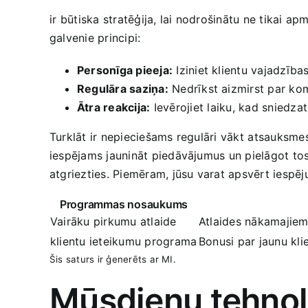
ir⁤ būtiska stratēģija, lai nodrošinātu ne tikai⁣ ap
galvenie principi:
Personīga pieeja:
Iziniet klientu vajadzība
Regulāra saziņa:
​Nedrīkst aizmirst par komu
Ātra reakcija:
Ievērojiet ⁢laiku, kad sniedzat
Turklāt ir nepieciešams regulāri vākt ⁢atsauksmes,
iespējams jaunināt piedāvājumus un pielāgot tos ‍
atgriezties. Piemēram, jūsu varat apsvērt iespēju
Programmas nosaukums
Vairāku pirkumu atlaide
Atlaides nākamajiem 
klientu ieteikumu programa
Bonusi par jaunu kli
Šis saturs ir ģenerēts ar MI.
Mūsdienu tehnol