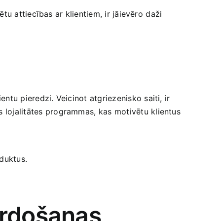
tu attiecības ar klientiem, ir jāievēro⁢ daži⁤
ntu pieredzi. Veicinot atgriezenisko saiti,‍ ir
s lojalitātes programmas, ⁣kas motivētu ‍klientus
oduktus.
ārdošanas