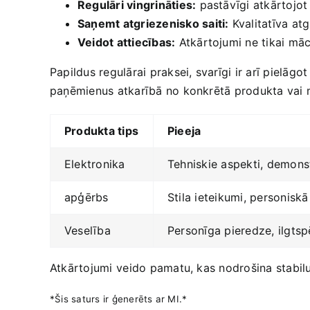
Regulāri vingrināties:
pastāvīgi atkārtojot 
Saņemt atgriezenisko saiti:
Kvalitatīva⁣ at
Veidot attiecības:
Atkārtojumi ne tikai ‍māca
Papildus regulārai praksei, svarīgi ir arī pielāg
paņēmienus atkarībā no konkrētā ‍produkta vai m
Produkta tips
Pieeja
Elektronika
Tehniskie aspekti, demons
apģērbs
Stila ‍ieteikumi, personiskā
Veselība
Personīga pieredze, ilgtsp
Atkārtojumi⁢ veido pamatu, kas​ nodrošina stabi
*Šis saturs ir ģenerēts ar‍ MI.*