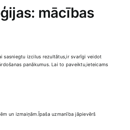
ģijas: mācības
 sasniegtu‍ izcilus rezultātus,ir svarīgi‍ veidot
pārdošanas panākumus. Lai to paveiktu,ieteicams
encēm un izmaiņām.Īpaša uzmanība jāpievērš