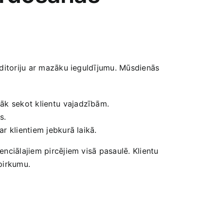
uditoriju ar mazāku ieguldījumu. Mūsdienās‌
lāk sekot klientu ⁣vajadzībām.
s.
ar klientiem jebkurā laikā.
enciālajiem pircējiem visā pasaulē. Klientu
 pirkumu.