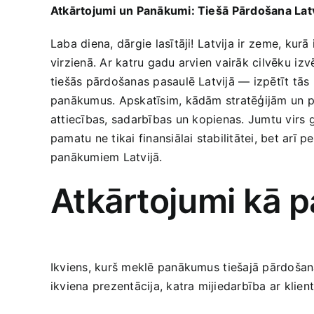
Atkārtojumi un Panākumi: Tiešā⁤ Pārdošana Latv
Laba diena, dārgie lasītāji! ⁢Latvija ir⁢ zeme, kur
virzienā. Ar katru gadu arvien vairāk cilvēku⁤ izv
tiešās pārdošanas pasaulē Latvijā — izpētīt tās 
panākumus. Apskatīsim, kādām stratēģijām un pie
attiecības, sadarbības ⁢un kopienas. Jumtu virs g
pamatu ne tikai finansiālai stabilitātei, bet ‍arī 
panākumiem Latvijā.
Atkārtojumi kā 
Ikviens, kurš meklē panākumus ⁣tiešajā pārdošanā
ikviena prezentācija, ‍katra mijiedarbība‍ ar klientu