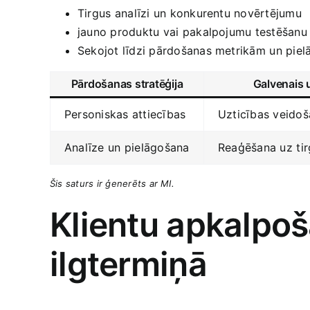
Tirgus ⁣analīzi un konkurentu novērtējumu
jauno produktu ⁢vai pakalpojumu testēšanu
Sekojot līdzi pārdošanas metrikām ⁣un pielā
Pārdošanas stratēģija
Galvenais 
Personiskas attiecības
Uzticības veido
Analīze ⁤un pielāgošana
Reaģēšana uz ⁢ti
Šis saturs ir ģenerēts ar MI.
Klientu apkalpoš
ilgtermiņā