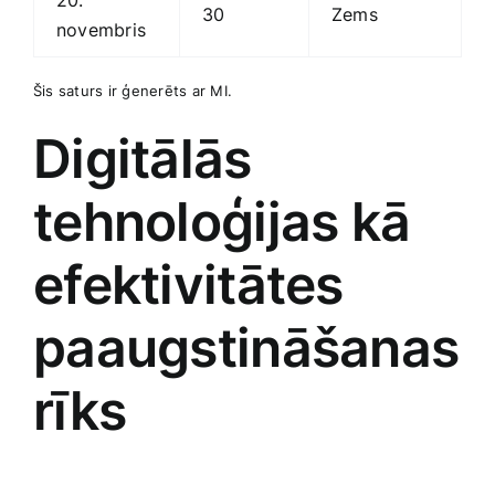
20.
30
Zems
novembris
Šis saturs ir ģenerēts⁣ ar MI.
Digitālās
tehnoloģijas kā
efektivitātes
paaugstināšanas
rīks