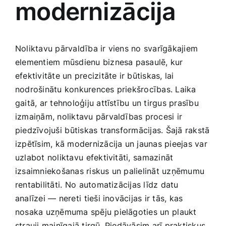
modernizācija
Medicīnas preces
Mobilie telefoni, planšetdatori
Noliktavu pārvaldība ‍ir viens no svarīgākajiem
elementiem mūsdienu biznesa pasaulē, kur
Pakalpojumi
efektivitāte un precizitāte ir būtiskas, lai
nodrošinātu konkurences priekšrocības. Laika
gaitā, ar tehnoloģiju attīstību ‍un tirgus prasību
Pārtikas preces
izmaiņām, noliktavu pārvaldības procesi ir
piedzīvojuši⁢ būtiskas transformācijas. Šajā rakstā
Preces birojam
izpētīsim, kā modernizācija un jaunas pieejas var
uzlabot noliktavu ⁢efektivitāti, ⁢samazināt
Preces pieaugušajiem
izsaimniekošanas​ riskus un palielināt uzņēmumu
rentabilitāti. No ⁣automatizācijas līdz datu
analīzei — nereti ⁢tieši inovācijas ir tās, ‌kas
Rotaļlietas, bērnu preces
nosaka uzņēmuma spēju pielāgoties un ⁢plaukt
strauji mainīgajā tirgū. Piedāvāsim arī praktiskus