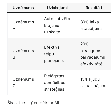
Uzņēmums
Uzlabojumi
Rezultāti
Automatizēta
Uzņēmums
30% laika⁣
krājumu
A
ietaupījums
⁢uzskaite
20%
Efektīvs
Uzņēmums
pieaugums
telpu
B
pārvadājumu
plānojums
efektivitātē
Pielāgotas
Uzņēmums
15% kļūdu
apmācības
C
samazinājums
stratēģijas
Šis saturs ir ģenerēts ar MI.