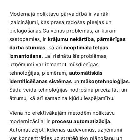
Modernajā noliktavu pārvaldībā ⁤ir vairāki
izaicinājumi, kas prasa ⁢radošas ⁣pieejas un
pielāgošanas.Galvenās problēmas, ar kurām
sastopamies, ir
krājumu nekārtība
,
pārmērīgas
⁤darba stundas
, kā arī
neoptimāla ​telpas
izmantošana
.‌ Lai risinātu šīs problēmas,
uzņēmumi var izmantot ⁤mūsdienīgas
tehnoloģijas, piemēram,
automātiskās
identificēšanas sistēmas
un
mākoņtehnoloģijas
.
Šāda veida tehnoloģijas nodrošina precizitāti un
ātrumu, ‍kā arī‌ samazina kļūdu iespējamību.
Viena no efektīvākajām metodēm noliktavu
modernizācijai⁢ ir
procesu automatizācija
.
Automatizējot ikdienas uzdevumus, uzņēmumi
var koncentrēties uz stratēģisko plānošanu un