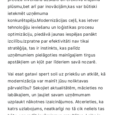
plūsmu,bet arī par inovācijām,kas var būtiski
‍ietekmēt uzņēmuma
konkurētspēju.Modernizācijas ceļš, kas ietver
tehnoloģiju⁣ ieviešanu un loģistikas procesu
optimizāciju, piedāvā jaunas iespējas panākt
izcilību.Izpratne par efektivitāti nav tikai
stratēģija, tas ir instinkts, kas palīdz
uzņēmumiem pielāgoties⁤ mainīgajiem tirgus
apstākļiem un ⁤kļūt par līderiem savā nozarē.
Vai esat gatavi spert soli uz priekšu un atklāt, kā⁢
modernizācija var mainīt jūsu noliktavas
pārvaldību? ‍Sekojiet aktualitātēm, mācieties no
labākajiem, un ļaujiet savam uzņēmumam
uzplaukt nākotnes izaicinājumos. Atcerieties, ka
katrs uzlabojums, neatkarīgi no tā cik neliels tas