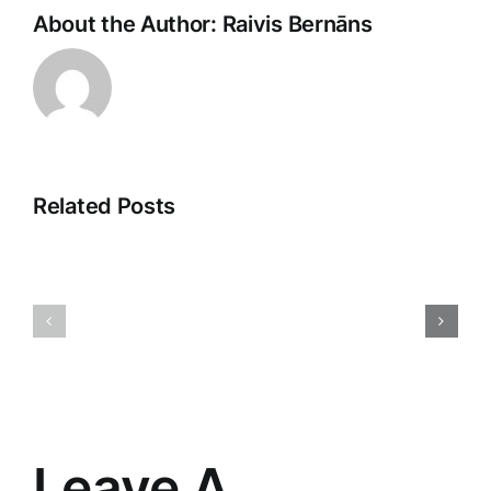
About the Author:
Raivis Bernāns
Related Posts
Jaunās
Atklājot
tehnoloģij
2025.
Ietekme
gada
uz
Tirdzniecības
mūsu
Stratēģiju
ikdienas
Noslēpumus
dzīvi
Leave A