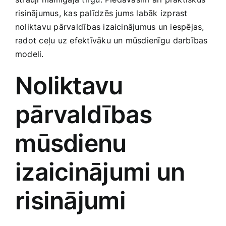
Smaržas, kosmētika
risinājumus, kas palīdzēs jums labāk izprast
noliktavu pārvaldības izaicinājumus un iespējas,
radot ceļu uz efektīvāku un mūsdienīgu ⁣darbības
Sports, tūrisms un atpūta
modeli.
Noliktavu
TV un Sadzīves tehnika
pārvaldības
Zoo preces
⁣mūsdienu
izaicinājumi un
‍risinājumi