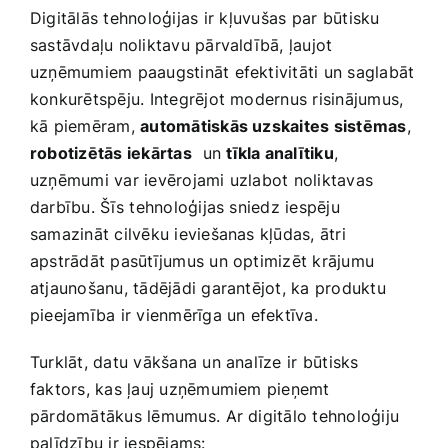
Digitālās tehnoloģijas ⁤ir kļuvušas ⁢par būtisku
sastāvdaļu noliktavu pārvaldībā, ļaujot
uzņēmumiem paaugstināt efektivitāti un saglabāt
konkurētspēju. Integrējot modernus risinājumus,
kā piemēram,
automātiskās uzskaites sistēmas
,
robotizētās iekārtas
⁢ un
tīkla analītiku
,
uzņēmumi var ievērojami uzlabot noliktavas
darbību. Šīs⁣ tehnoloģijas sniedz iespēju
samazināt cilvēku ieviešanas kļūdas, ātri
apstrādāt pasūtījumus ‌un optimizēt krājumu
atjaunošanu, tādējādi garantējot, ka produktu
pieejamība ir vienmērīga un efektīva.
Turklāt, ​datu vākšana un analīze ir ⁣būtisks
faktors, kas ļauj uzņēmumiem pieņemt
pārdomātākus lēmumus.⁢ Ar digitālo tehnoloģiju
palīdzību ir iespējams: