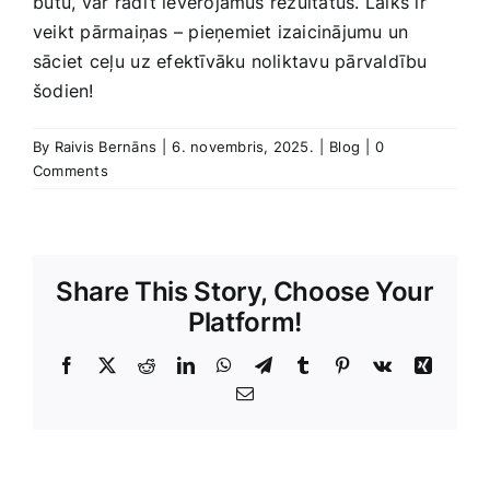
⁢būtu, var radīt ievērojamus rezultātus. Laiks ir
veikt pārmaiņas – pieņemiet‍ izaicinājumu un
sāciet ⁣ceļu ⁣uz efektīvāku noliktavu pārvaldību
šodien!
By
Raivis Bernāns
|
6. novembris, 2025.
|
Blog
|
0
Comments
Share This Story, Choose Your
Platform!
Facebook
X
Reddit
LinkedIn
WhatsApp
Telegram
Tumblr
Pinterest
Vk
Xing
E-
Pasts