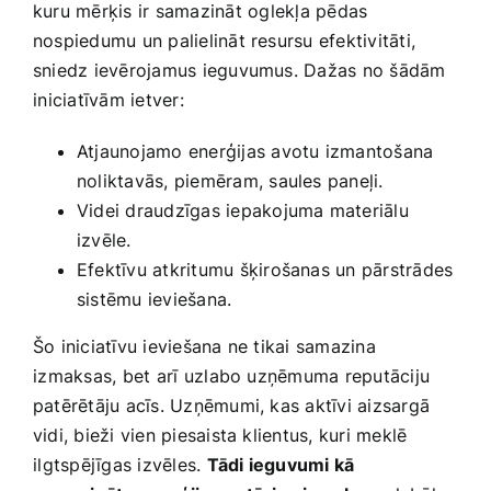
kuru mērķis ir samazināt⁢ oglekļa pēdas
nospiedumu un palielināt resursu efektivitāti,
sniedz ievērojamus ieguvumus. Dažas ‌no ​šādām
⁣iniciatīvām ietver:
Atjaunojamo enerģijas avotu izmantošana⁤
noliktavās, piemēram, saules paneļi.
Videi draudzīgas iepakojuma materiālu
izvēle.
Efektīvu atkritumu šķirošanas un​ pārstrādes
sistēmu ieviešana.
Šo iniciatīvu ieviešana ne tikai​ samazina
⁢izmaksas, ⁤bet arī uzlabo uzņēmuma reputāciju
patērētāju acīs. Uzņēmumi, kas aktīvi aizsargā
vidi, bieži vien piesaista klientus, kuri‍ meklē
⁢ilgtspējīgas‌ izvēles.
Tādi ieguvumi kā