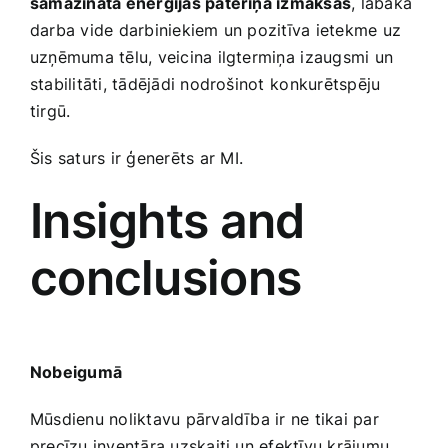
samazināta enerģijas patēriņa izmaksas
, labāka
darba vide darbiniekiem un pozitīva ietekme ‌uz
uzņēmuma tēlu, veicina ilgtermiņa⁢ izaugsmi un
stabilitāti, tādējādi nodrošinot⁢ konkurētspēju
tirgū.
Šis saturs‌ ir ģenerēts ar ⁢MI.
Insights and
conclusions
Nobeigumā
Mūsdienu noliktavu pārvaldība ir ne tikai par
precīzu inventāra uzskaiti un efektīvu krājumu