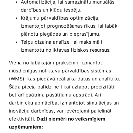
Automatizācija, lai samazinātu manuālās​
darbības un kļūdu iespēju.
Krājumu pārvaldības optimizācija,
izmantojot prognozēšanas rīkus, lai labāk
plānotu piegādes un pieprasījumu.
Telpu dizaina analīze,⁣ lai maksimāli
izmantotu⁢ noliktavas fiziskos resursus.
Viena no labākajām praksēm ⁤ir izmantot
mūsdienīgas noliktavu​ pārvaldības sistēmas
(WMS), kas piedāvā reāllaika datus un analītiku.
Šāda pieeja palīdz ne⁣ tikai uzlabot ​precizitāti,
bet arī paātrina ⁢pasūtījumu apstrādi. Arī
darbinieku apmācība, izmantojot simulācijas un
inovāciju darbnīcas, var ievērojami palielināt
efektivitāti.
Daži⁢ piemēri no veiksmīgiem
uzņēmumiem: