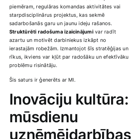
piemēram, regulāras komandas aktivitātes vai
starpdisciplinārus projektus, kas sekmē
sadarbošanās garu un jaunu ‌ideju‌ rašanos.
Struktūrēti radošuma izaicinājumi
var radīt
azartu un motivēt ‍darbiniekus izkāpt no
ierastajām robežām. ‌Izmantojot šīs stratēģijas un
rīkus, ikviens var ⁣kļūt par⁣ radošāku un efektīvāku
problēmu risinātāju.
Šis saturs ir ģenerēts ar MI.
Inovāciju​ kultūra:
mūsdienu
uzņēmējdarbības