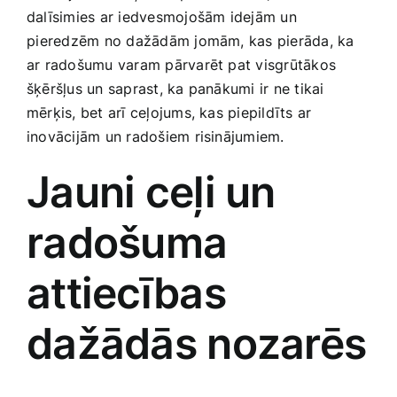
dalīsimies ar iedvesmojošām idejām un
Smaržas, kosmētika
⁤pieredzēm no dažādām jomām, kas pierāda, ka
ar radošumu ​varam pārvarēt pat visgrūtākos
Sports, tūrisms un atpūta
šķēršļus un saprast, ka panākumi ir ne tikai
mērķis, bet arī ceļojums, kas piepildīts ar
TV un Sadzīves tehnika
inovācijām un radošiem risinājumiem.
Jauni‍ ceļi un
Zoo preces
radošuma
attiecības
dažādās nozarēs