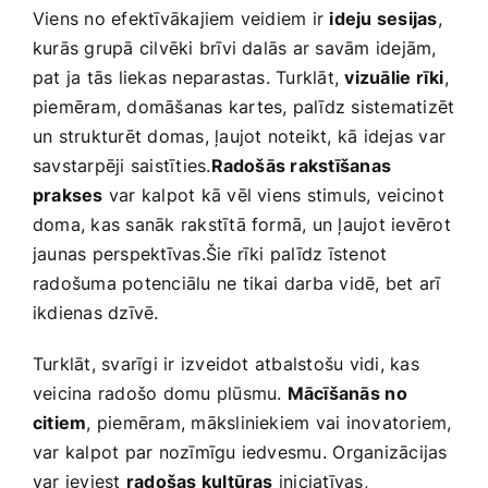
Viens no efektīvākajiem veidiem ir
ideju sesijas
,
kurās grupā cilvēki brīvi ‌dalās ar savām idejām,
pat ja tās liekas neparastas. Turklāt,
vizuālie rīki
,‍
piemēram, domāšanas kartes,​ palīdz ​sistematizēt
‍un strukturēt domas, ‌ļaujot noteikt, kā idejas var
savstarpēji saistīties.
Radošās ‍rakstīšanas
prakses
‍var kalpot kā vēl viens stimuls, veicinot
doma, kas​ sanāk rakstītā formā, un ļaujot‌ ievērot
jaunas perspektīvas.Šie rīki palīdz īstenot​
radošuma potenciālu ne tikai​ darba‍ vidē, bet arī
ikdienas dzīvē.
Turklāt, svarīgi ir izveidot atbalstošu vidi, kas
veicina radošo domu plūsmu.
Mācīšanās⁣ no
citiem
, piemēram, māksliniekiem vai inovatoriem,
var kalpot par nozīmīgu iedvesmu. ⁣Organizācijas
var ieviest
radošas kultūras
iniciatīvas,