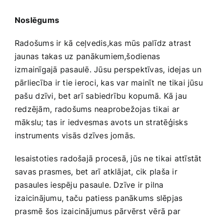
Noslēgums
Radošums ir kā ceļvedis,kas mūs palīdz atrast
jaunas takas uz panākumiem,šodienas
izmainīgajā pasaulē. Jūsu perspektīvas, idejas un
pārliecība ir tie ieroci, kas var mainīt ne tikai jūsu
pašu ⁢dzīvi, bet arī sabiedrību kopumā. Kā jau
redzējām, ⁢radošums neaprobežojas tikai ar
mākslu; tas ir iedvesmas ‌avots un stratēģisks
instruments visās dzīves ‌jomās.
Iesaistoties radošajā procesā, jūs ne tikai attīstāt
savas prasmes, bet arī atklājat, cik plaša ir
pasaules iespēju pasaule. Dzīve ir pilna
izaicinājumu, taču ​patiess panākums slēpjas
prasmē šos izaicinājumus pārvērst vērā ‍par