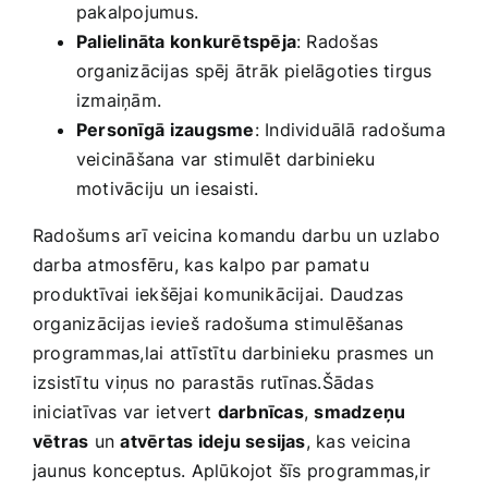
pakalpojumus.
Palielināta konkurētspēja
: Radošas
organizācijas ⁤spēj ātrāk pielāgoties tirgus
izmaiņām.
Personīgā⁣ izaugsme
: Individuālā radošuma
veicināšana​ var stimulēt‍ darbinieku
motivāciju un iesaisti.
Radošums arī veicina komandu darbu un⁣ uzlabo
darba atmosfēru, kas kalpo par pamatu
produktīvai iekšējai komunikācijai. Daudzas
organizācijas ievieš radošuma stimulēšanas⁤
programmas,lai attīstītu darbinieku prasmes un
izsistītu viņus no parastās rutīnas.Šādas
iniciatīvas var ietvert
darbnīcas
,
smadzeņu
vētras
un
atvērtas ideju sesijas
, kas veicina‍
jaunus konceptus.⁢ Aplūkojot šīs​ programmas,ir