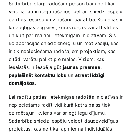
Sadarbība starp radošām personībām ne tikai
veicina jaunu ideju rašanos, bet ⁤arī sniedz iespēju
dalīties resursu un zināšanu bagātībā.‌ Kopienas ir
kā auglīgas augsnes, kurās idejas⁣ var attīstīties
un kļūt par reālām,⁢ ietekmīgām iniciatīvām. ‍Šīs
kolaborācijas sniedz enerģiju un motivāciju, kas
ir tik nepieciešama radošajiem projektiem, kas
citādi varētu palikt pie malas. Visiem, kas
iesaistās, ir iespēja gūt
jaunas prasmes
,
paplašināt kontaktu loku
un
atrast līdzīgi
domājošos
.
Lai radītu patiesi ietekmīgas radošās iniciatīvas,ir
nepieciešams ​radīt vidi,kurā katra balss tiek
dzirdēta,un ikviens var sniegt ieguldījumu.
Sadarbība sniedz⁣ iespēju veidot⁤ daudzveidīgus
projektus,⁤ kas ne tikai apmierina individuālās