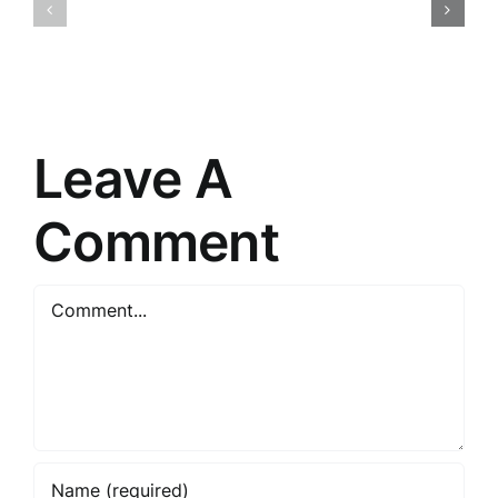
apkalpoša
Ceļš
māksla
uz
un
veiksmīgu
prasme
tirgošanu
saskarsm
Leave A
Comment
Comment