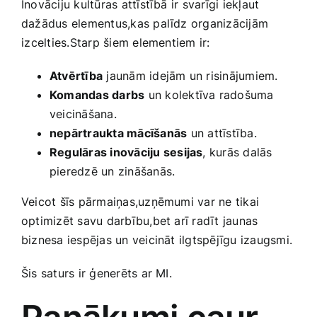
Inovāciju kultūras attīstībā​ ir svarīgi iekļaut
dažādus elementus,kas​ palīdz​ organizācijām
⁣izcelties.Starp šiem elementiem ir:
Atvērtība
jaunām idejām​ un risinājumiem.
Komandas darbs
un ‌kolektīva radošuma‌
veicināšana.
nepārtraukta mācīšanās
un ⁤attīstība.
Regulāras inovāciju sesijas
, kurās dalās
pieredzē un zināšanās.
Veicot šīs‍ pārmaiņas,uzņēmumi var ne ​tikai
optimizēt‍ savu ‍darbību,bet arī radīt jaunas
biznesa iespējas un veicināt ilgtspējīgu izaugsmi.
Šis saturs‌ ir ģenerēts ar MI.