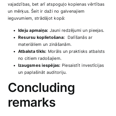
‌vajadzības, bet arī atspoguļo‍ kopienas vērtības
un mērķus.⁢ Šeit ir daži no galvenajiem
ieguvumiem, strādājot kopā:
Ideju apmaiņa:
Jauni redzējumi un pieejas.
Resursu koplietošana:
⁣ Dalīšanās ⁢ar
materiāliem un zināšanām.
Atbalsta tīkls:
Morāls un praktisks atbalsts
no citiem radošajiem.
Izaugsmes iespējas:
Piesaistīt investīcijas
un paplašināt⁣ auditoriju.
Concluding‌
remarks