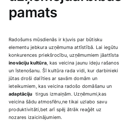
pamats
Radošums mūsdienās ir kļuvis par būtisku⁣
elementu jebkura uzņēmuma attīstībā. Lai iegūtu
konkurences priekšrocību, uzņēmumiem jāattīsta
inovāciju kultūra
, kas veicina jaunu ideju rašanos
un īstenošanu. Šī kultūra rada vidi,‍ kur darbinieki
jūtas droši​ dalīties ar savām domām un
ieteikumiem, kas veicina radošo domāšanu un⁤
adaptāciju
⁤ tirgus izmaiņām. Uzņēmumi,kas
⁣veicina šādu atmosfēru,ne tikai uzlabo⁢ savu
produktivitāti,bet arī ‌spēj ātrāk reaģēt uz
nozares izaicinājumiem.