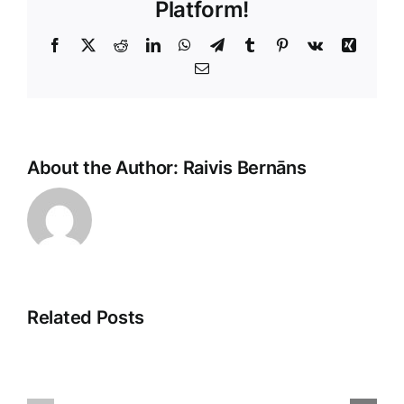
Platform!
Facebook
X
Reddit
LinkedIn
WhatsApp
Telegram
Tumblr
Pinterest
Vk
Xing
E-
Pasts
About the Author:
Raivis Bernāns
Related Posts
Veikala
Pārdošanas
klientu
aģenti: