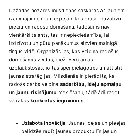
Dažādas nozares mūsdienās saskaras ar jauniem
izaicinājumiem un iespējām,kas prasa inovatīvu
pieeju un radošu domāšanu.Radošums nav
vienkārši talants, tas⁣ ir nepieciešamība, lai
izdzīvotu un gūtu panākumus aizvien mainīgā‍
tirgus ⁢vidē. Organizācijas, ​kas veicina radošus
domāšanas veidus, bieži vērojamas
uzplaukstošas, jo tās spēj pielāgoties un attīstīt
jaunas stratēģijas. Mūsdienās ir pierādīts, ka
⁢radošs darbs⁣ veicina
sadarbību
,
ideju apmaiņu
un
jaunu risinājumu
meklēšanu, tādējādi radot
vairākus
konkrētus ‌ieguvumus
:
⁤ ​ ​
Uzlabota inovācija
: Jaunas idejas un pieejas
palīdzēs radīt jaunas produktu līnijas un