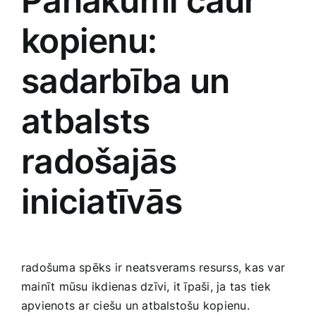
Panākumi caur
kopienu:
sadarbība un
atbalsts
radošajās
iniciatīvās
radošuma spēks ir neatsverams resurss, kas var
mainīt mūsu ikdienas ‌dzīvi, it īpaši, ‌ja tas tiek
apvienots ar ciešu un atbalstošu kopienu.