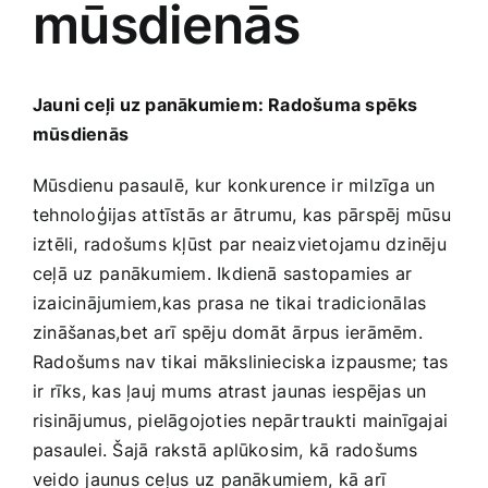
mūsdienās
Medicīnas preces
Mobilie telefoni, planšetdatori
Jauni ceļi uz ‌panākumiem: Radošuma spēks
mūsdienās
Pakalpojumi
Mūsdienu pasaulē, ⁣kur⁣ konkurence ir milzīga un
tehnoloģijas attīstās ar ātrumu, kas pārspēj mūsu
Pārtikas preces
iztēli, radošums kļūst par neaizvietojamu dzinēju
ceļā uz ⁤panākumiem. Ikdienā sastopamies ⁤ar
Preces birojam
izaicinājumiem,kas prasa ne tikai tradicionālas
zināšanas,bet arī⁣ spēju domāt ārpus ierāmēm.
Radošums nav tikai mākslinieciska izpausme;⁤ tas⁢
Preces pieaugušajiem
ir rīks, kas ļauj mums atrast jaunas iespējas un
risinājumus, pielāgojoties nepārtraukti mainīgajai
Rotaļlietas, bērnu preces
pasaulei. Šajā rakstā aplūkosim, kā radošums
veido jaunus ceļus ⁣uz panākumiem, ⁢kā arī ​