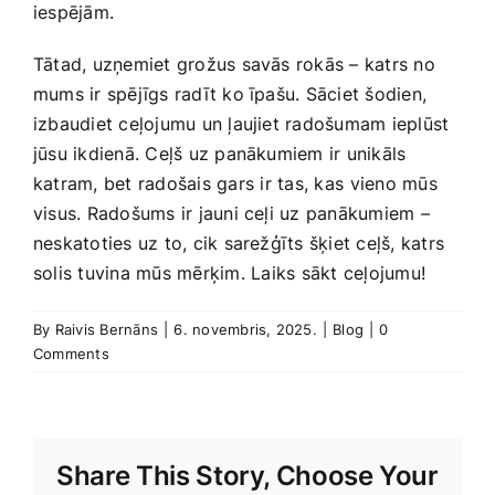
iespējām.
Tātad, ‌uzņemiet grožus savās rokās – katrs no‌
mums ir spējīgs radīt ko īpašu. Sāciet šodien,
izbaudiet ceļojumu un ļaujiet radošumam ieplūst
jūsu ikdienā. Ceļš uz panākumiem ir unikāls
katram, bet radošais gars ⁢ir tas, kas ⁢vieno ​mūs
visus. Radošums ir jauni ceļi uz panākumiem –
neskatoties uz to, cik sarežģīts šķiet ceļš, katrs
solis tuvina mūs mērķim. ⁤Laiks sākt ceļojumu!
By
Raivis Bernāns
|
6. novembris, 2025.
|
Blog
|
0
Comments
Share This Story, Choose Your