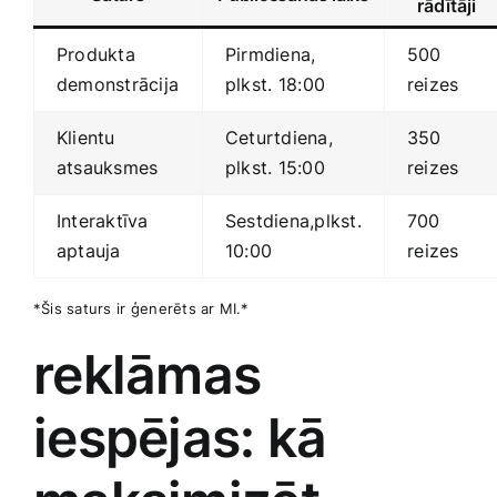
rādītāji
Produkta
Pirmdiena,
500
demonstrācija
plkst.⁢ 18:00
reizes
Klientu⁤
Ceturtdiena,
350
atsauksmes
plkst. 15:00
reizes
Interaktīva
Sestdiena,plkst.
700
aptauja
‌10:00
⁤reizes
*Šis saturs ⁤ir ‍ģenerēts ar MI.*
reklāmas
iespējas: kā​