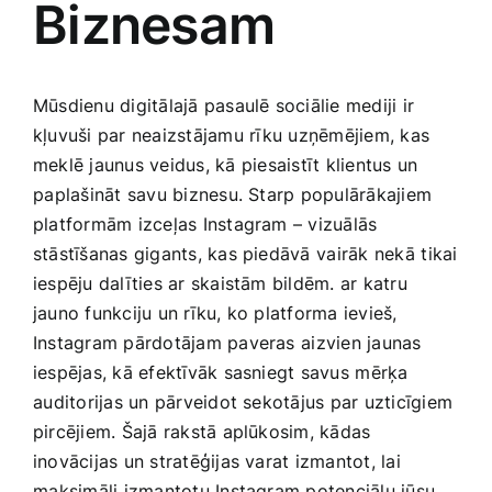
Biznesam
Medicīnas preces
Mobilie telefoni, planšetdatori
Mūsdienu digitālajā pasaulē sociālie mediji ir
kļuvuši par neaizstājamu ⁤rīku uzņēmējiem, kas⁤
Pakalpojumi
meklē jaunus veidus, kā ⁣piesaistīt klientus un
⁢paplašināt savu biznesu. Starp populārākajiem
platformām izceļas Instagram – vizuālās
Pārtikas preces
stāstīšanas gigants, kas piedāvā⁤ vairāk nekā⁤ tikai
‍iespēju dalīties ar skaistām bildēm. ar katru
Preces birojam
jauno funkciju un rīku, ko platforma ievieš,
Instagram pārdotājam paveras⁢ aizvien​ jaunas‌
Preces pieaugušajiem
iespējas, kā efektīvāk sasniegt savus⁣ mērķa
⁣auditorijas un pārveidot sekotājus par ‌uzticīgiem
pircējiem. Šajā rakstā aplūkosim, kādas
Rotaļlietas, bērnu preces
inovācijas un stratēģijas varat‌ izmantot, lai
⁣maksimāli izmantotu Instagram‍ potenciālu jūsu