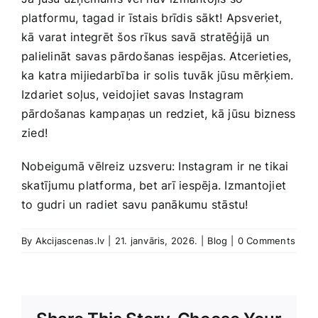
platformu, tagad ir īstais brīdis sākt! Apsveriet, ​
kā varat ​integrēt šos rīkus ‍savā stratēģijā un
palielināt savas ⁣pārdošanas iespējas. Atcerieties,
ka ​katra mijiedarbība⁣ ir solis tuvāk jūsu mērķiem.
Izdariet⁤ soļus, veidojiet savas ⁣Instagram
pārdošanas kampaņas un redziet, kā jūsu bizness
zied!⁤
Nobeigumā vēlreiz uzsveru: Instagram ir ne tikai⁣
skatījumu platforma, bet⁣ arī iespēja. Izmantojiet‍
to gudri un ‍radiet savu panākumu stāstu!
By
Akcijascenas.lv
|
21. janvāris, 2026.
|
Blog
|
0 Comments