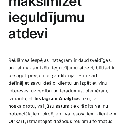
maksimizēt
ieguldījumu
⁤atdevi
Reklāmas iespējas⁤ Instagram ir‌ daudzveidīgas,
un, lai maksimizētu ieguldījumu atdevi, būtiski ir
pielāgot ⁣pieeju mērķauditorijai.⁣ Pirmkārt,​
definējiet savu ⁤ideālo klientu un izpētiet viņu
intereses, uzvedību un ieradumus. piemēram,
izmantojiet
Instagram Analytics
rīku,⁢ lai
noskaidrotu, vai jūsu saturs tiek rādīts ⁢vai nu
potenciālajiem pircējiem, vai esošajiem klientiem.
Otrkārt, izmantojiet⁣ dažādus reklāmu formātus,