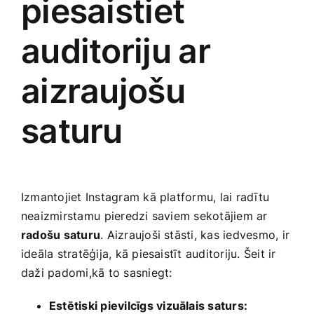
piesaistiet
auditoriju⁢ ar
aizraujošu
saturu
Izmantojiet Instagram ‍kā platformu, lai ​radītu⁣
neaizmirstamu ⁣pieredzi saviem sekotājiem ar
radošu saturu
. Aizraujoši stāsti, kas ‌iedvesmo, ir‌
ideāla stratēģija, ​kā‍ piesaistīt auditoriju. Šeit⁤ ir
daži padomi,kā to ​sasniegt:
Estētiski‍ pievilcīgs vizuālais saturs: