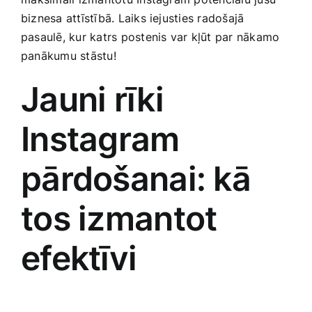
Smaržas, kosmētika
biznesa attīstībā. Laiks iejusties radošajā
pasaulē, ‌kur katrs postenis var kļūt par nākamo
panākumu stāstu!
Sports, tūrisms un atpūta
Jauni rīki
TV un Sadzīves tehnika
‍Instagram
Zoo preces
pārdošanai: kā
tos izmantot
efektīvi