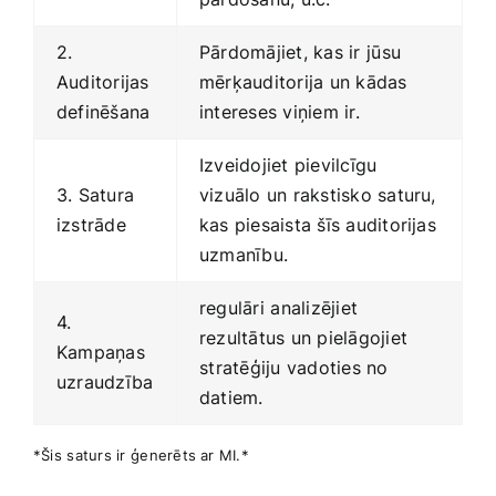
2.
Pārdomājiet, kas ir ⁢jūsu‌
Auditorijas
mērķauditorija un ‌kādas‌
definēšana
intereses viņiem ​ir.
Izveidojiet pievilcīgu
3. Satura
vizuālo‍ un rakstisko saturu,
‍izstrāde
kas piesaista šīs auditorijas
uzmanību.
regulāri ⁢analizējiet
4.
rezultātus un ‍pielāgojiet
Kampaņas
⁣stratēģiju vadoties no
uzraudzība
datiem.
*Šis⁤ saturs ir ⁣ģenerēts ar MI.*