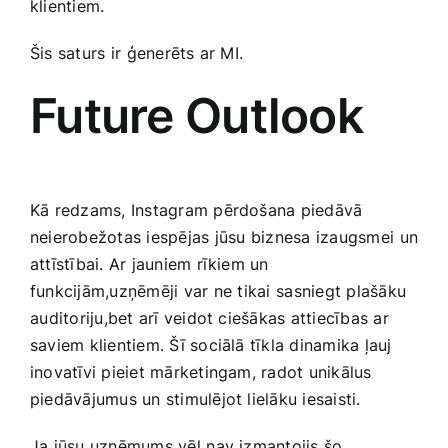
klientiem.
Šis saturs ir ⁣ģenerēts ar MI.
Future Outlook
Kā redzams, Instagram pērdošana piedāvā
neierobežotas iespējas​ jūsu⁤ biznesa​ izaugsmei ⁤un
attīstībai. Ar jauniem rīkiem un
funkcijām,uzņēmēji var⁤ ne tikai ⁣sasniegt plašāku
⁣auditoriju,bet arī veidot ciešākas attiecības ‍ar
saviem klientiem. Šī sociālā tīkla dinamika ļauj
inovatīvi pieiet mārketingam, radot ‍unikālus​
piedāvājumus un stimulējot lielāku ​iesaisti. ⁣
Ja‍ jūsu uzņēmums vēl ⁣nav izmantojis šo