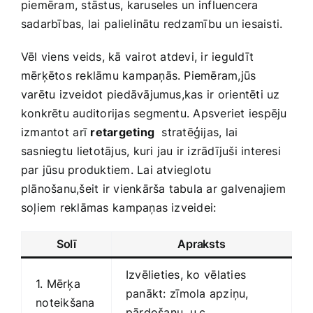
piemēram, stāstus, ​karuseles un ⁢influencera
sadarbības, lai ⁢palielinātu redzamību un iesaisti.
Vēl viens veids, kā vairot atdevi, ir ieguldīt
mērķētos reklāmu kampaņās. Piemēram,jūs
varētu izveidot piedāvājumus,kas ir orientēti uz
konkrētu auditorijas segmentu. ‍Apsveriet iespēju
izmantot⁤ arī
retargeting
​ stratēģijas, lai⁣
sasniegtu⁣ lietotājus, kuri jau ir izrādījuši interesi
par ‌jūsu produktiem. Lai atvieglotu⁢
plānošanu,šeit ir vienkārša tabula ‍ar galvenajiem
soļiem reklāmas⁢ kampaņas izveidei:
Solī
Apraksts
Izvēlieties, ko⁢ vēlaties
1.​ Mērķa
panākt:⁤ zīmola‍ apziņu,
⁤noteikšana
pārdošanu, u.c.