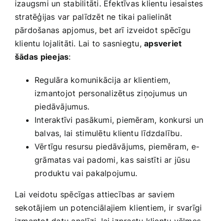
izaugsmi un‌ stabilitāti.​ Efektīvas klientu iesaistes
stratēģijas var palīdzēt ne ‌tikai palielināt
pārdošanas ⁤apjomus, bet arī ​izveidot ⁤spēcīgu
klientu‍ lojalitāti.‍ Lai to sasniegtu,
apsveriet
šādas⁤ pieejas
:
Regulāra ‍komunikācija ar klientiem,
izmantojot personalizētus ziņojumus un
piedāvājumus.
Interaktīvi pasākumi, piemēram, konkursi‍ un⁢
balvas, lai stimulētu klientu līdzdalību.
Vērtīgu resursu piedāvājums, piemēram,⁤ e-
grāmatas vai padomi, kas ​saistīti ar jūsu
produktu vai pakalpojumu.
Lai veidotu spēcīgas⁣ attiecības ar saviem⁣
sekotājiem un potenciālajiem ⁤klientiem, ir svarīgi⁢