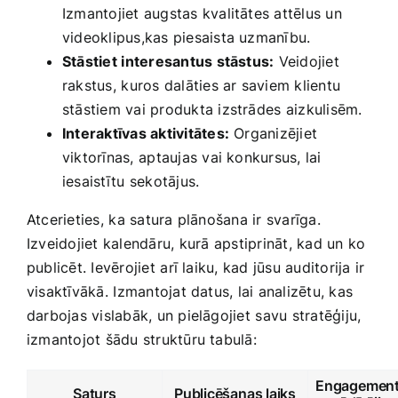
Izmantojiet augstas kvalitātes ‌attēlus un
videoklipus,kas piesaista uzmanību.
Stāstiet ⁢interesantus stāstus:
Veidojiet
rakstus, ⁣kuros​ dalāties‍ ar‌ saviem klientu
stāstiem vai produkta izstrādes ⁤aizkulisēm.
Interaktīvas aktivitātes:
‌Organizējiet
‍viktorīnas, ⁢aptaujas vai‍ konkursus, lai
iesaistītu⁢ sekotājus.
Atcerieties, ⁢ka satura plānošana ​ir svarīga.
Izveidojiet kalendāru, kurā ⁢apstiprināt, kad un ko⁤
publicēt. ‍Ievērojiet⁢ arī‌ laiku, kad jūsu auditorija ir
visaktīvākā. ⁢Izmantojat datus, lai analizētu, kas
darbojas vislabāk, un‌ pielāgojiet ⁤savu stratēģiju,
izmantojot šādu struktūru tabulā:
Engagemen
Saturs
Publicēšanas laiks