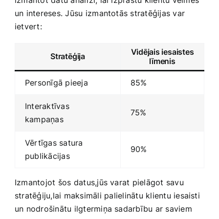
izmantot datu analīzi, lai izprastu klientu vēlmes
un intereses. Jūsu ⁤izmantotās stratēģijas var
ietvert:
Vidējais iesaistes‍
Stratēģija
līmenis
Personīgā pieeja
85%
Interaktīvas
75%
kampaņas
Vērtīgas ‌satura
90%
‌publikācijas
Izmantojot šos ⁣datus,jūs varat pielāgot savu​
stratēģiju,lai maksimāli⁤ palielinātu klientu iesaisti
un nodrošinātu ilgtermiņa sadarbību ar saviem