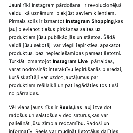
Jauni rīki Instagram pārdošanai ir revolucionējuši
veidu, kā uzņēmumi piekļūst saviem klientiem.
Pirmais solis‌ ir izmantot
Instagram Shopping
,kas
ļauj ​pievienot⁤ tiešus pirkšanas⁣ saites uz
produktiem jūsu ⁣publikācijās un stāstos. ⁣Šādā
veidā jūsu sekotāji var viegli iepirkties, apskatot
produktus, bez nepieciešamības pamest lietotni.
Turklāt izmantojot
Instagram Live
‍ pārraides,
varat nodrošināt interaktīvu iepirkšanās pieredzi,
kurā skatītāji var uzdot⁣ jautājumus par
produktiem reāllaikā un⁣ pat iegādāties tos tieši
no pārraides.
Vēl​ viens jauns rīks ir
Reels
,kas ļauj izveidot⁣
radošus un saistošus ‌video⁤ saturus,kas var
palielināt​ jūsu zīmola redzamību. Radoši un
informatīvi Reels var mudināt lietotājus‍ dalīties