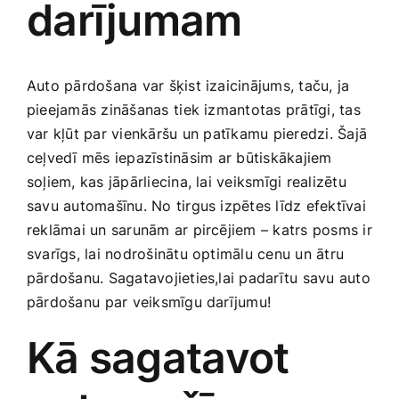
darījumam
Medicīnas preces
Mobilie telefoni, planšetdatori
Auto pārdošana var šķist izaicinājums, taču, ja
pieejamās zināšanas⁤ tiek izmantotas prātīgi, ‍tas
Pakalpojumi
var kļūt par vienkāršu ⁤un patīkamu pieredzi. Šajā
ceļvedī mēs iepazīstināsim ⁣ar būtiskākajiem
soļiem, kas jāpārliecina, lai ​veiksmīgi realizētu
Pārtikas preces
savu ‌automašīnu. No tirgus izpētes līdz efektīvai
reklāmai un sarunām ar pircējiem – katrs posms ir
Preces birojam
svarīgs, lai nodrošinātu​ optimālu cenu ‌un ātru‍
pārdošanu. Sagatavojieties,lai padarītu savu auto
Preces pieaugušajiem
pārdošanu⁢ par veiksmīgu darījumu!
Kā sagatavot⁣
Rotaļlietas, bērnu preces