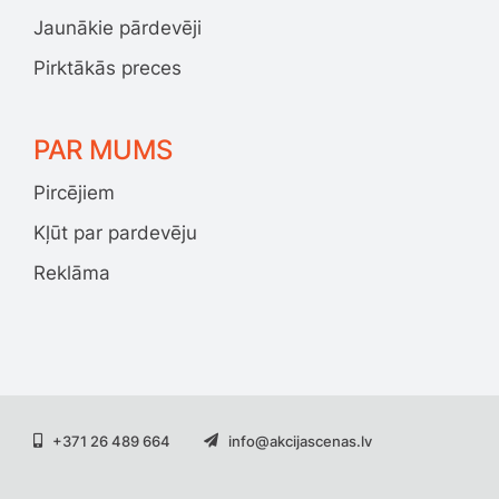
Jaunākie pārdevēji
Pirktākās preces
PAR MUMS
Pircējiem
Kļūt par pardevēju
Reklāma
+371 26 489 664
info@akcijascenas.lv