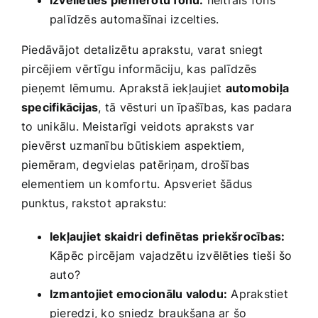
Izvēlieties piemērotu fonu:
neitrāls fons
palīdzēs ​automašīnai izcelties.
Piedāvājot detalizētu aprakstu, varat sniegt
pircējiem vērtīgu informāciju, kas⁤ palīdzēs
pieņemt lēmumu. Aprakstā iekļaujiet
automobiļa
specifikācijas
, tā vēsturi un īpašības, kas padara
to⁤ unikālu. Meistarīgi veidots⁢ apraksts var
pievērst uzmanību būtiskiem aspektiem,
piemēram,‌ degvielas patēriņam, drošības
elementiem un komfortu. Apsveriet šādus
punktus, rakstot aprakstu:
Iekļaujiet skaidri definētas priekšrocības:
Kāpēc pircējam vajadzētu izvēlēties ​tieši šo
auto?
Izmantojiet emocionālu valodu:
Aprakstiet
pieredzi, ko sniedz braukšana ar šo