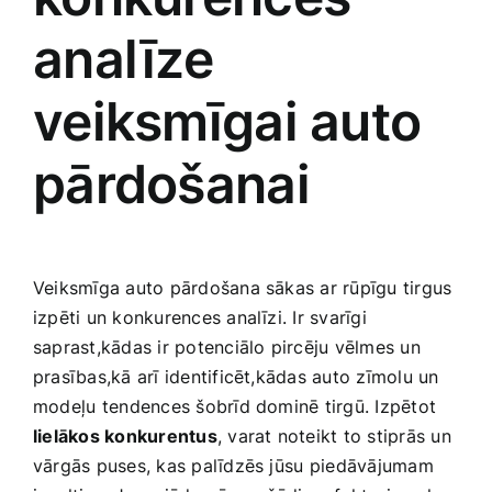
analīze
veiksmīgai auto
pārdošanai
Veiksmīga auto pārdošana sākas ar rūpīgu tirgus
izpēti un konkurences analīzi. Ir svarīgi
saprast,kādas ir potenciālo pircēju vēlmes ‌un
prasības,kā arī identificēt,kādas auto zīmolu un
modeļu⁣ tendences šobrīd dominē tirgū. Izpētot
lielākos konkurentus
, varat noteikt to stiprās un
vārgās puses, kas palīdzēs jūsu⁢ piedāvājumam