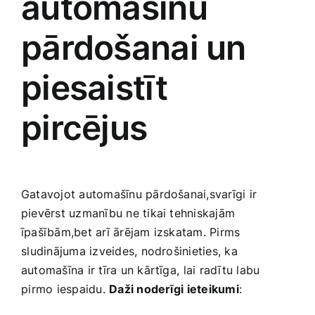
automašīnu
Smaržas, kosmētika
pārdošanai un
Sports, tūrisms un atpūta
piesaistīt
TV un Sadzīves tehnika
pircējus
Zoo preces
Gatavojot automašīnu pārdošanai,svarīgi ir
pievērst uzmanību ne tikai tehniskajām‍
īpašībām,bet arī ārējam izskatam. Pirms
⁣sludinājuma izveides, nodrošinieties, ka
automašīna ir tīra un kārtīga,⁢ lai radītu labu
⁤pirmo iespaidu.
Daži noderīgi⁢ ieteikumi
: