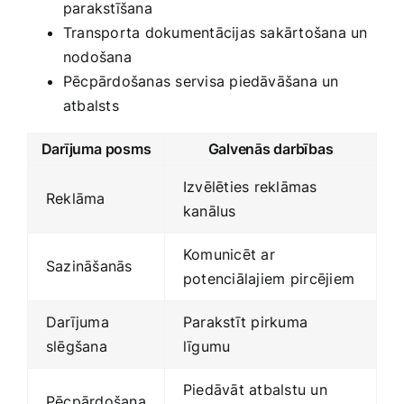
parakstīšana
Transporta dokumentācijas‍ sakārtošana un
nodošana
Pēcpārdošanas servisa piedāvāšana un
atbalsts
Darījuma posms
Galvenās darbības
Izvēlēties reklāmas
Reklāma
kanālus
Komunicēt ar
Sazināšanās
potenciālajiem ⁢pircējiem
Darījuma
Parakstīt pirkuma
slēgšana
‍līgumu
Piedāvāt ​atbalstu un
Pēcpārdošana