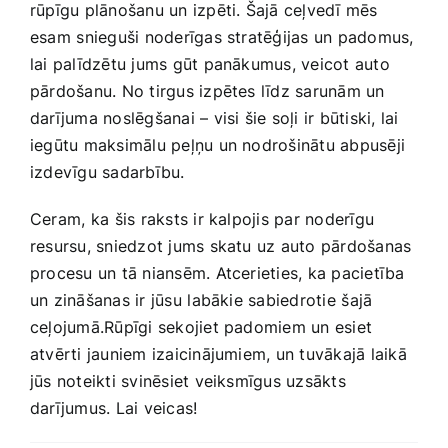
rūpīgu plānošanu un izpēti. Šajā ‌ceļvedī mēs
esam ⁤snieguši noderīgas stratēģijas ‍un padomus,
lai palīdzētu jums gūt ‍panākumus, veicot auto
pārdošanu. No tirgus izpētes līdz sarunām un
darījuma noslēgšanai – visi šie soļi ir būtiski, ⁢lai
iegūtu maksimālu peļņu un nodrošinātu abpusēji
izdevīgu sadarbību.
Ceram,⁤ ka šis raksts ir kalpojis par noderīgu
resursu, sniedzot jums​ skatu uz auto pārdošanas
procesu un tā niansēm. Atcerieties, ka pacietība
un zināšanas ir jūsu ⁤labākie sabiedrotie ⁢šajā
ceļojumā.Rūpīgi sekojiet padomiem un esiet
atvērti jauniem izaicinājumiem, un tuvākajā laikā
jūs noteikti svinēsiet veiksmīgus uzsākts
darījumus.​ Lai veicas!