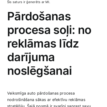
Šis saturs ir​ ģenerēts ar MI.
Pārdošanas
procesa soļi: no
reklāmas līdz
darījuma
noslēgšanai
Veiksmīga auto pārdošanas procesa
nodrošināšana sākas ar ⁣efektīvu reklāmas
stratēģiju. Šajā posmā ir svarīgi saprast savu