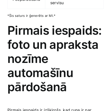
servisu
*Šis saturs ir ģenerēts ar MI.*
Pirmais iespaids:
foto‌ un apraksta
nozīme
automašīnu
pārdošanā
Pirmais iespaids ir izšķirošs, kad runa ir par