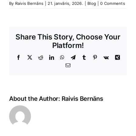
By
Raivis Bernāns
|
21. janvāris, 2026.
|
Blog
|
0 Comments
Share This Story, Choose Your
Platform!
Facebook
X
Reddit
LinkedIn
WhatsApp
Telegram
Tumblr
Pinterest
Vk
Xing
E-
Pasts
Unfortuna
About the Author:
Raivis Bernāns
it
seems
the
topic