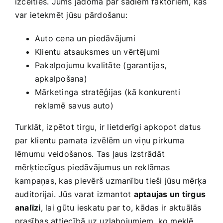
izcelties.‍ Jums jādomā par šādiem faktoriem, kas
var⁤ ietekmēt jūsu pārdošanu:
Auto cena un piedāvājumi
Klientu atsauksmes un ‍vērtējumi
Pakalpojumu kvalitāte (garantijas,
apkalpošana)
Mārketinga stratēģijas (kā konkurenti
reklamē⁤ savus‍ auto)
Turklāt, izpētot tirgu, ir lietderīgi apkopot ‍datus
par klientu pamata izvēlēm un viņu pirkuma
lēmumu veidošanos. Tas ļaus izstrādāt
mērķtiecīgus piedāvājumus un reklāmas
kampaņas, kas pievērš uzmanību tieši jūsu mērķa
auditorijai. Jūs varat izmantot
aptaujas un tirgus⁤
analīzi
, lai ⁣gūtu ieskatu‍ par to, kādas ir aktuālās
prasības attiecībā uz uzlabojumiem, ko meklē