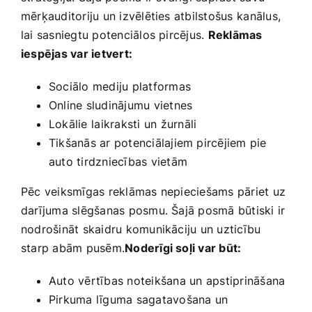
mērķauditoriju un izvēlēties atbilstošus ⁢kanālus,
lai sasniegtu potenciālos pircējus.
Reklāmas
iespējas var ietvert:
Sociālo mediju platformas
Online sludinājumu vietnes
Lokālie ⁢laikraksti un ⁤žurnāli
Tikšanās ar potenciālajiem pircējiem pie
auto tirdzniecības vietām
Pēc veiksmīgas reklāmas nepieciešams pāriet uz
darījuma slēgšanas posmu.‍ Šajā posmā būtiski ir
nodrošināt skaidru komunikāciju un uzticību
starp abām pusēm.
Noderīgi soļi var būt:
Auto vērtības noteikšana un⁣ apstiprināšana
Pirkuma līguma sagatavošana un