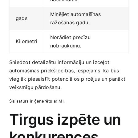
Minējiet automašīnas
gads
ražošanas gadu.
Norādiet precīzu
Kilometri
nobraukumu.
Sniedzot detalizētu informāciju un izceļot
automašīnas priekšrocības, iespējams, ka būs​
vieglāk piesaistīt potenciālos pircējus un panākt​
veiksmīgu pārdošanu.
Šis⁤ saturs‌ ir ģenerēts ar MI.
Tirgus ‌izpēte un⁣
konkurences