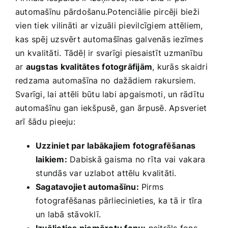
automašīnu pārdošanu.Potenciālie pircēji bieži
vien‍ tiek ‌vilināti ar vizuāli pievilcīgiem attēliem,
kas spēj uzsvērt automašīnas galvenās iezīmes
un⁤ kvalitāti. Tādēļ ir svarīgi piesaistīt uzmanību
ar
augstas kvalitātes fotogrāfijām
, kurās skaidri
redzama automašīna no⁣ dažādiem rakursiem.
Svarīgi, lai attēli būtu‌ labi apgaismoti, un rādītu
automašīnu gan iekšpusē, gan⁣ ārpusē. ​Apsveriet
arī šādu pieeju:
Uzziniet par‍ labākajiem⁤ fotografēšanas
‍laikiem:
Dabiskā gaisma no rīta vai ⁣vakara
⁤stundās var⁢ uzlabot attēlu ⁣kvalitāti.
Sagatavojiet‌ automašīnu:
Pirms
fotografēšanas pārliecinieties, ‍ka tā ir tīra
un labā stāvoklī.