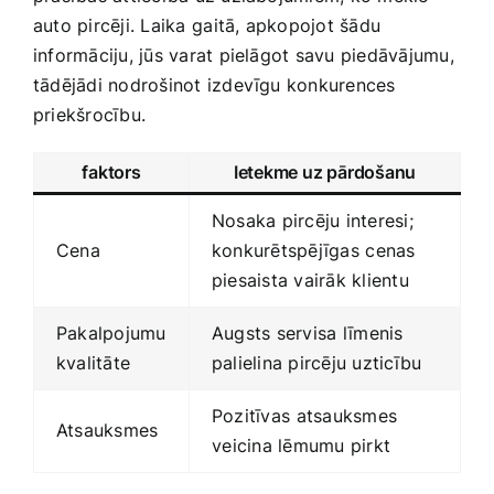
auto ‌pircēji. Laika ⁣gaitā, apkopojot šādu
informāciju, jūs varat pielāgot savu piedāvājumu,
tādējādi nodrošinot izdevīgu konkurences
priekšrocību.
faktors
Ietekme uz pārdošanu
Nosaka ‌pircēju interesi;
Cena
konkurētspējīgas ⁤cenas
piesaista vairāk klientu
Pakalpojumu
Augsts servisa⁤ līmenis
kvalitāte
palielina pircēju uzticību
Pozitīvas⁢ atsauksmes
Atsauksmes
⁣veicina lēmumu pirkt