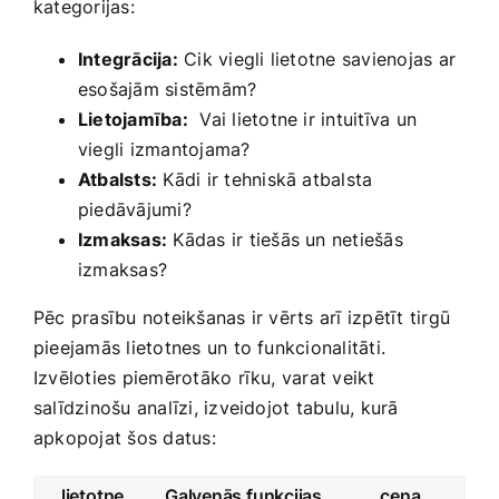
kategorijas:
Integrācija:
Cik viegli lietotne savienojas​ ar
esošajām sistēmām?
Lietojamība:
​ Vai lietotne ir intuitīva un
viegli izmantojama?
Atbalsts:
Kādi ir tehniskā atbalsta
piedāvājumi?
Izmaksas:
Kādas ir tiešās un netiešās
izmaksas?
Pēc prasību noteikšanas ir vērts arī izpētīt tirgū⁢
pieejamās lietotnes un to funkcionalitāti.
Izvēloties piemērotāko rīku, varat veikt​
salīdzinošu analīzi, ​izveidojot tabulu, kurā
apkopojat šos datus:
lietotne
Galvenās ​funkcijas
cena