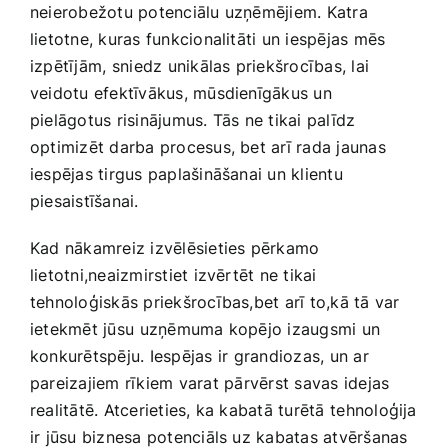
neierobežotu potenciālu uzņēmējiem. Katra
lietotne, kuras funkcionalitāti un iespējas⁣ mēs
izpētījām,⁢ sniedz unikālas priekšrocības, lai
veidotu efektīvākus, mūsdienīgākus un​
pielāgotus risinājumus. Tās ne tikai palīdz
optimizēt darba procesus, bet arī rada jaunas
iespējas tirgus​ paplašināšanai un klientu
piesaistīšanai.
Kad nākamreiz izvēlēsieties pērkamo⁢
lietotni,neaizmirstiet izvērtēt ne tikai
tehnoloģiskās ‍priekšrocības,bet arī to,kā tā var
ietekmēt jūsu⁢ uzņēmuma kopējo izaugsmi un
konkurētspēju. Iespējas ⁢ir grandiozas, un ar
pareizajiem rīkiem varat ⁤pārvērst savas idejas
realitātē. Atcerieties, ka kabatā turētā⁣ tehnoloģija
ir jūsu biznesa potenciāls uz kabatas atvēršanas