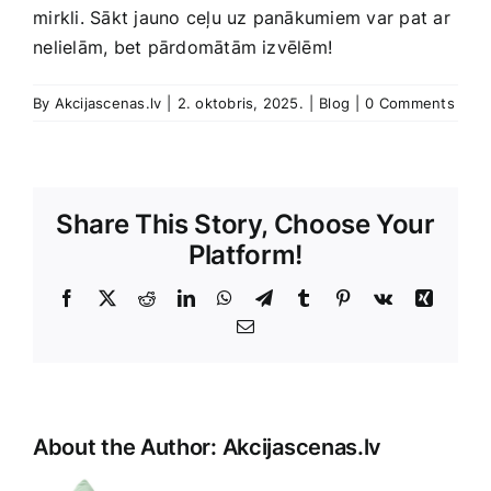
⁢mirkli. Sākt jauno ceļu uz panākumiem var pat ar
⁣nelielām, bet pārdomātām izvēlēm!
By
Akcijascenas.lv
|
2. oktobris, 2025.
|
Blog
|
0 Comments
Share This Story, Choose Your
Platform!
Facebook
X
Reddit
LinkedIn
WhatsApp
Telegram
Tumblr
Pinterest
Vk
Xing
E-
Pasts
About the Author:
Akcijascenas.lv