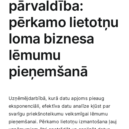
pārvaldība:
pērkamo lietotņu
loma biznesa
lēmumu
pieņemšanā
Uzņēmējdarbībā, kurā ⁢datu apjoms⁤ pieaug
eksponenciāli, efektīva datu analīze kļūst par
svarīgu​ priekšnoteikumu veiksmīgai lēmumu
pieņemšanai. Pērkamo lietotņu⁤ izmantošana ļauj