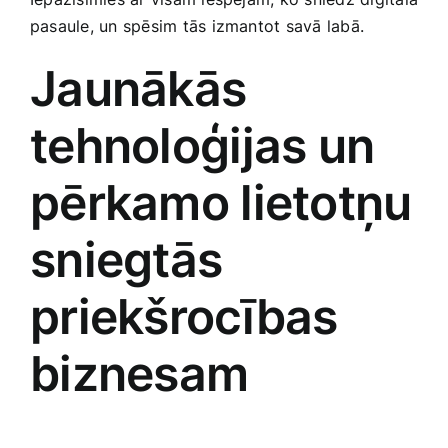
Smaržas, kosmētika
pasaule, un spēsim tās izmantot savā labā.
Jaunākās
Sports, tūrisms un atpūta
tehnoloģijas‌ un
TV un Sadzīves tehnika
pērkamo lietotņu
Zoo preces
‍sniegtās
priekšrocības⁤
biznesam