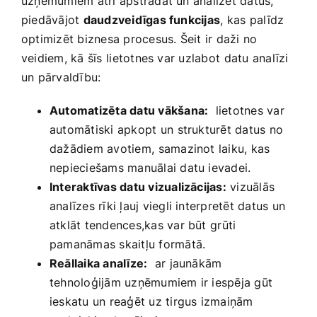
uzņēmumiem ātri apstrādāt un analizēt datus,
piedāvājot
daudzveidīgas funkcijas
, ⁢kas palīdz
optimizēt biznesa procesus. Šeit ir daži no
veidiem, kā šīs ⁣lietotnes var uzlabot⁢ datu ‍analīzi​
un pārvaldību:
Automatizēta datu vākšana:
‌ lietotnes var
automātiski apkopt un⁢ strukturēt datus no
dažādiem avotiem,⁣ samazinot‌ laiku, kas
nepieciešams manuālai datu ievadei.
Interaktīvas datu vizualizācijas:
vizuālās
analīzes rīki ļauj ‌viegli interpretēt datus un
atklāt tendences,kas var būt ⁢grūti​
pamanāmas skaitļu formātā.
Reāllaika analīze:
​ ar jaunākām
tehnoloģijām uzņēmumiem ‍ir iespēja gūt ​
ieskatu un reaģēt ‌uz tirgus izmaiņām