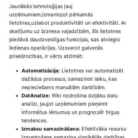
Jaunākās tehnoloģijas ļauj⁢
uzņēmumiem,izmantojot pērkamās‍
lietotnes,uzlabot produktivitāti un ⁣efektivitāti. Ar
skatījumu uz biznesa vajadzībām, šīs lietotnes
piedāvā daudzveidīgas funkcijas, kas atvieglo
ikdienas‍ operācijas. ‌Uzsverot ⁣galvenās
priekšrocības, ir vērts atzīmēt:
Automatizācija:
‌Lietotnes var automatizēt
dažādus procesus, samazinot laiku, kas
nepieciešams⁤ manuālām darbībām.
DatAnalīze:
Rīki nodrošina dziļāku datu
analīzi, ļaujot uzņēmumiem pieņemt
informētus lēmumus un prognozēt tirgus
tendences.
Izmaksu samazināšana:
Efektīvāka ⁢resursu‍
izmantošana samazina vispārējās darbības