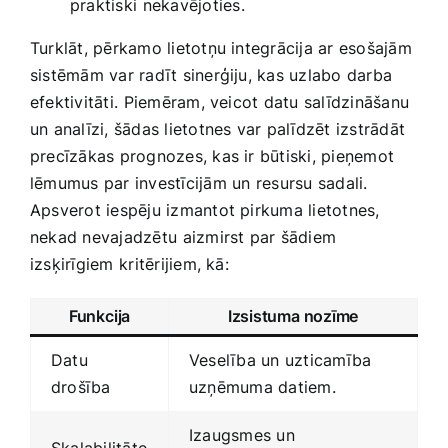
praktiski ⁤nekavējoties.
Turklāt, pērkamo lietotņu integrācija ar esošajām
sistēmām var radīt sinerģiju, kas uzlabo darba
efektivitāti. ⁣Piemēram, veicot datu salīdzināšanu
un analīzi, šādas lietotnes var palīdzēt ‌izstrādāt⁢
precīzākas prognozes, kas ir būtiski, pieņemot
lēmumus par investīcijām un⁣ resursu sadali.
Apsverot iespēju​ izmantot pirkuma lietotnes,
nekad nevajadzētu⁤ aizmirst par šādiem
izsķirīgiem⁣ kritērijiem, kā:
Funkcija
Izsistuma nozīme
Datu
Veselība un uzticamība
drošība
uzņēmuma datiem.
Izaugsmes un