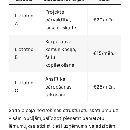
Projekta
Lietotne
pārvaldība,
€20/mēn.
A
laika uzskaite
Korporatīvā ​
Lietotne
komunikācija,
€15/mēn.
B
failu
koplietošana
Analītika, ​
Lietotne
pārdošanas
€25/mēn.
C
sekošana
Šāda pieeja ‍nodrošinās ⁢strukturētu ⁤skatījumu⁤ uz
visām opcijām,palīdzot pieņemt pamatotu
lēmumu,kas ‌atbilst tieši uzņēmuma vajadzībām