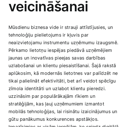
veicināšanai
Medicīnas preces
Mobilie telefoni, planšetdatori
Mūsdienu biznesa vide ir strauji attīstījusies, un
tehnoloģiju pielietojums ​ir kļuvis par
Pakalpojumi
neaizvietojamu⁢ instrumentu uzņēmumu izaugsmē.
Pērkamo lietotņu iespējas piedāvā uzņēmējiem
jaunas un inovatīvas pieejas ⁢savas darbības
Pārtikas preces
uzlabošanai⁤ un klientu piesaistīšanai. ⁢Šajā rakstā⁤
aplūkosim, kā modernās lietotnes ⁣var⁤ palīdzēt ne
Preces birojam
‌tikai palielināt efektivitāti, bet‍ arī veidot spēcīgu
zīmola identitāti un uzlabot klientu pieredzi.
Preces pieaugušajiem
uzzināsim par populārākajām rīkiem un
‍stratēģijām, kas ​ļauj uzņēmumiem izmantot
mobilās tehnoloģijas,⁤ lai risinātu izaicinājumus un
Rotaļlietas, bērnu preces
gūtu panākumus konkurences⁤ apstākļos.
Iepazīsimies ar visām iespējām, ko sniedz digitālā‌