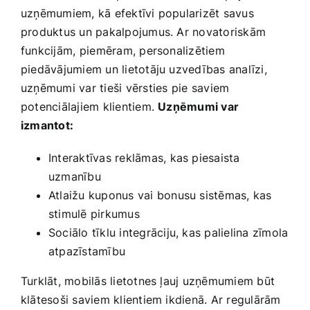
uzņēmumiem, kā efektīvi popularizēt savus
produktus un pakalpojumus.‍ Ar‍ novatoriskām
funkcijām, ⁣piemēram, ‍personalizētiem
piedāvājumiem un lietotāju uzvedības analīzi,
uzņēmumi var tieši vērsties⁢ pie saviem
potenciālajiem klientiem.
Uzņēmumi var
izmantot:
Interaktīvas reklāmas, kas piesaista
uzmanību
Atlaižu kuponus vai bonusu sistēmas, kas
stimulē pirkumus
Sociālo tīklu integrāciju, kas palielina‌ zīmola
atpazīstamību
Turklāt, mobilās lietotnes ļauj uzņēmumiem būt
klātesoši saviem klientiem ikdienā. Ar regulārām