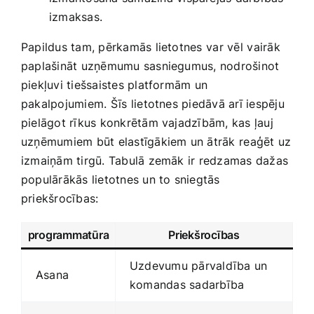
izmaksas.
Papildus tam, pērkamās lietotnes⁤ var vēl⁢ vairāk
paplašināt uzņēmumu sasniegumus, nodrošinot
piekļuvi tiešsaistes platformām un
pakalpojumiem. Šīs⁣ lietotnes piedāvā arī iespēju
pielāgot rīkus konkrētām vajadzībām,​ kas ļauj
uzņēmumiem būt elastīgākiem un ātrāk ⁤reaģēt uz
izmaiņām tirgū. Tabulā zemāk ir redzamas dažas‍
populārākās lietotnes un to sniegtās
priekšrocības:
programmatūra
Priekšrocības
Uzdevumu pārvaldība un
Asana
komandas sadarbība