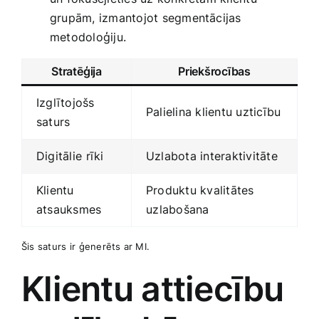
grupām, izmantojot segmentācijas
metodoloģiju.
Stratēģija
Priekšrocības
Izglītojošs
Palielina ​klientu uzticību
saturs
Digitālie⁣ rīki
Uzlabota interaktivitāte
Klientu
Produktu kvalitātes
atsauksmes
⁤uzlabošana
Šis saturs ‌ir⁢ ģenerēts ar MI.
Klientu attiecību