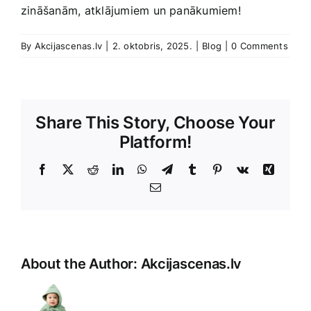
‍zināšanām, atklājumiem un​ panākumiem!
By
Akcijascenas.lv
|
2. oktobris, 2025.
|
Blog
|
0 Comments
Share This Story, Choose Your
Platform!
Facebook
X
Reddit
LinkedIn
WhatsApp
Telegram
Tumblr
Pinterest
Vk
Xing
E-
Pasts
About the Author:
Akcijascenas.lv