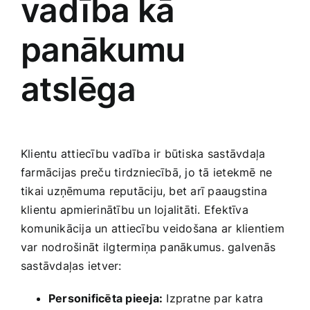
vadība kā
panākumu​
atslēga
Klientu attiecību vadība ir būtiska⁢ sastāvdaļa
farmācijas preču​ tirdzniecībā, jo ​tā ietekmē ne ​
tikai uzņēmuma ​reputāciju, bet arī paaugstina
klientu apmierinātību un lojalitāti. Efektīva
komunikācija un attiecību ⁤veidošana ar klientiem
var nodrošināt⁢ ilgtermiņa‍ panākumus. galvenās⁤
sastāvdaļas ‌ietver:
Personificēta pieeja:
Izpratne par katra