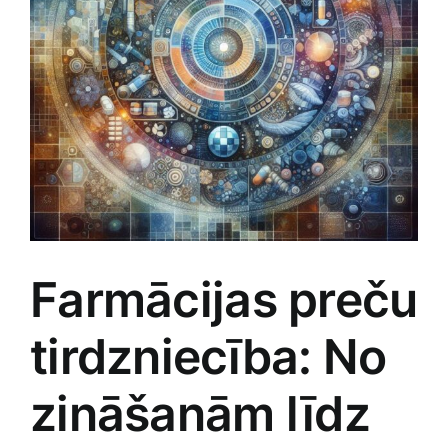
Jaunākie pārdevēji
Grāmatas
Pirktākās preces
Gudrā māja
Raksti
Mājai un remontam
Mājražotājiem
Farmācijas preču
Mājsaimniecības preces
tirdzniecība: No
Mēbeles un interjers
zināšanām līdz