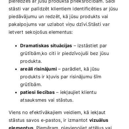
pieredzes ​ar jūsu produkta priekšrocībām. Šādi
stāsti var palīdzēt klientiem ⁢identificēties ‍ar jūsu
piedāvājumu un redzēt, ⁢kā jūsu produkts vai
pakalpojums var uzlabot‌ viņu dzīvi.Stāsti var
ietvert‌ sekojošus elementus:
Dramatiskas situācijas
– izstāstiet par
grūtībām,ko citi ir piedzīvojuši bez jūsu
produkta.
areāli risinājumi
–⁤ parādiet, ⁣kā jūsu
produkts ir⁤ kļuvis par‌ risinājumu šīm
grūtībām.
patiesi liecības
– iekļaujiet klientu
⁤atsauksmes vai stāstus.
Viens​ no efektīvākajiem veidiem, kā iekļaut
‍stāstus⁣ savos e-pastos, ir izmantot⁣
vizuālus
elementus
. Piemēram, pievienojiet attēlus vai