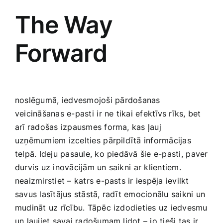
The Way
Forward
noslēgumā,⁢ iedvesmojoši⁢ pārdošanas
veicināšanas e-pasti⁤ ir ‍ne tikai efektīvs rīks, bet
arī radošas izpausmes forma, ‍kas ‌ļauj
uzņēmumiem izcelties ⁣pārpildītā informācijas
telpā. ​Ideju pasaule, ko piedāvā šie e-pasti, ⁣paver
durvis uz inovācijām un saikni ⁤ar klientiem.
neaizmirstiet – katrs e-pasts ir‍ iespēja ievilkt
savus lasītājus stāstā, ‍radīt ‍emocionālu‍ saikni ⁢un
mudināt uz‍ rīcību. Tāpēc‌ izdodieties uz iedvesmu‍
un ļaujiet savai radošumam lidot – jo tieši tas⁢ ir