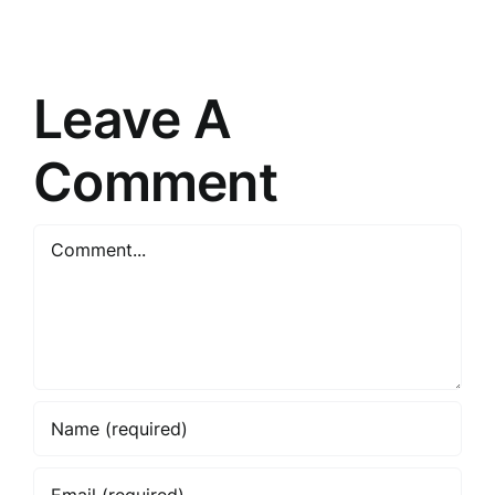
un
izaicinājumi
sasniegt
mūsdienās
mērķus
Leave A
Comment
Comment