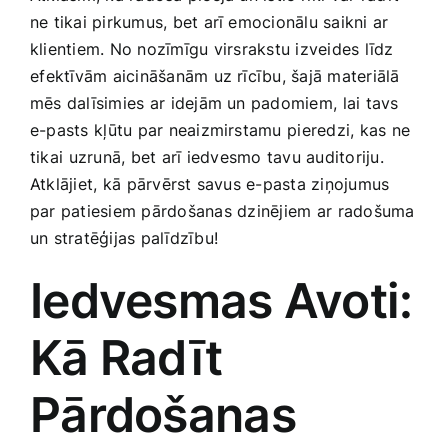
Smaržas, kosmētika
ne tikai pirkumus, bet arī emocionālu​ saikni ar⁤
klientiem. No ‍nozīmīgu ⁤virsrakstu izveides līdz
⁣efektīvām aicināšanām uz​ rīcību, šajā materiālā
Sports, tūrisms un atpūta
mēs dalīsimies ar ⁢idejām un padomiem, ⁣lai ‍tavs
e-pasts⁣ kļūtu par neaizmirstamu⁢ pieredzi,⁤ kas ​ne
TV un Sadzīves tehnika
‌tikai⁢ uzrunā, bet⁤ arī iedvesmo tavu auditoriju.
Atklājiet,⁢ kā pārvērst savus e-pasta ziņojumus
par patiesiem ‌pārdošanas⁣ dzinējiem⁣ ar radošuma
Zoo preces
‌un ‍stratēģijas palīdzību!
Iedvesmas‍ Avoti:
Kā​ Radīt
Pārdošanas