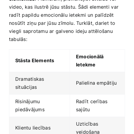
video, kas ilustrē jūsu stāstu.‌ Šādi elementi⁣ var
radīt papildu emocionālu ietekmi un palīdzēt
nosūtīt ziņu ​par jūsu zīmolu. Turklāt, dariet to
viegli saprotamu ar galveno⁤ ideju ‍attēlošanu
tabulās:
Emocionālā
Stāsta‍ Elements
Ietekme
Dramatiskas
Palielina empātiju
situācijas
Risinājumu
Radīt ⁢cerības
⁣piedāvājums
sajūtu
Uzticības
Klientu liecības
veidošana