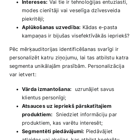
Intereses:
Vai⁢ tie ir tehnoloģijas ​entuziasti,
modes cienītāji vai⁣ veselīga dzīvesveida
piekritēji;
Aplūkošanas⁢ uzvedība:
Kādas e-pasta
kampaņas ir bijušas visefektīvākās iepriekš?
Pēc ‌mērķauditorijas identificēšanas svarīgi ir
personalizēt katru ziņojumu,‌ lai tas atbilstu ​katra
segmenta unikālajām prasībām. Personalizācija
var ietvert:
Vārda izmantošana:
​ uzrunājiet savus
klientus personīgi;
Atsauces ‍uz iepriekš pārskatītajiem‍
produktiem:
‍ Sniedziet informāciju par⁣
produktiem, kas varētu ⁣interesēt;
Segmentēti piedāvājumi:
Piedāvājiet
atlaides vai‌ akcijas, kas atbilst ​konkrētu