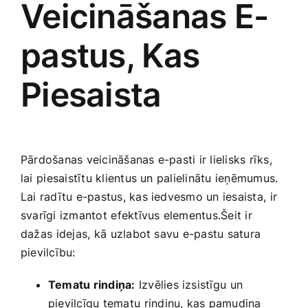
Veicināšanas E-
pastus, Kas
Piesaista
Pārdošanas veicināšanas e-pasti ir lielisks rīks,
lai⁤ piesaistītu klientus un palielinātu ieņēmumus.​
Lai radītu e-pastus, kas ‌iedvesmo un iesaista,⁢ ir
svarīgi izmantot⁤ efektīvus elementus.Šeit ir
‍dažas⁢ idejas, kā⁤ uzlabot savu e-pastu satura
‍pievilcību:
Tematu‌ rindiņa:
Izvēlies izsistīgu⁢ un
pievilcīgu tematu⁤ rindiņu, kas pamudina