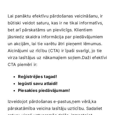
Lai panāktu efektīvu pārdošanas ⁢veicināšanu, ir‌
būtiski veidot saturu,‍ kas ir ne tikai informatīvs,
⁢bet arī pārskatāms ⁢un ⁢pievilcīgs. Klientiem
jāsniedz skaidra⁣ informācija ‌par ⁢piedāvājumiem ​
un⁤ akcijām, lai tie varētu ātri pieņemt lēmumus.⁢
Aicinājumi ⁣uz rīcību (CTA)​ ir īpaši svarīgi, jo tie
virza lasītājus uz nākamajiem soļiem.Daži efektīvi
‍CTA piemēri ir:
Reģistrējies⁣ tagad!
Iegūsti savu ⁢atlaidi!
Piesakies piedāvājumam!
Izveidojot ​pārdošanas e-pastus,ņem vērā,ka
pārskatāmība veicina lasītāju uzticību. Sadaliet