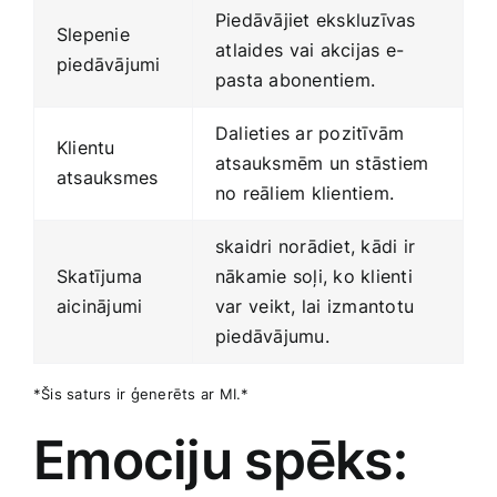
Piedāvājiet ekskluzīvas
Slepenie
⁢atlaides ⁤vai akcijas e-
piedāvājumi
pasta abonentiem.
Dalieties ar pozitīvām
Klientu
atsauksmēm un stāstiem⁢
atsauksmes
no reāliem klientiem.
skaidri norādiet, kādi ir
Skatījuma
nākamie ‌soļi,​ ko klienti
aicinājumi
var⁢ veikt, lai izmantotu
piedāvājumu.
*Šis saturs ir ģenerēts ⁤ar MI.*
Emociju spēks: