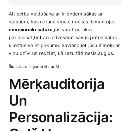
Attiecību veidošana ⁢ar​ klientiem ⁤sākas ar
stāstiem, kas ‍uzrunā ​viņu emocijas. Izmantojot
emocionālu​ saturu
,jūs⁤ varat ne tikai
⁣pārliecināt,bet ⁢arī iedvesmot savus ⁤potenciālos
klientus veikt pirkumu. Savienojiet jūsu zīmolu‌ ar
viņu dzīvi un redziet,⁣ kā rezultāti nesīs augļus.
Šis saturs ir⁤ ģenerēts‌ ar MI.
Mērķauditorija
Un
Personalizācija: