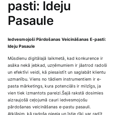
pasti: Ideju
Medicīnas preces
Pasaule
Mobilie telefoni, planšetdatori
Pakalpojumi
Iedvesmojoši Pārdošanas Veicināšanas E-pasti:
Ideju ‍Pasaule
Pārtikas preces
Mūsdienu digitālajā laikmetā,​ kad‌ konkurence ir
asāka nekā jebkad, uzņēmumiem‌ ir jāatrod ‌radoši​
Preces birojam
un efektīvi ⁢veidi, kā piesaistīt un saglabāt klientu
uzmanību.‍ Viens no tādiem instrumentiem ⁣ir⁤ e-
pasta mārketings, kura potenciāls ir⁤ milzīgs, ja⁢
Preces pieaugušajiem
vien ‌tiek‍ izmantots ⁤pareizi.Šajā rakstā dosimies
aizraujošā ‌ceļojumā⁣ cauri iedvesmojošu
Rotaļlietas, bērnu preces
pārdošanas veicināšanas e-pastu pasauli.
Atklāsim, kā radoša pieeja un īstie rīki var radīt⁤