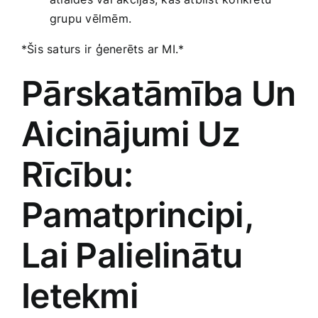
grupu ​vēlmēm.
*Šis saturs ir ģenerēts ar MI.*
Pārskatāmība Un
Aicinājumi ​Uz
Rīcību:
Pamatprincipi,‍
Lai ⁣Palielinātu⁣
Ietekmi