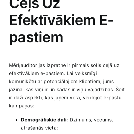
Ceļš ⁣Uz​
Efektīvākiem E-
pastiem
Mērķauditorijas⁢ izpratne ir pirmais solis ⁣ceļā uz
efektīvākiem e-pastiem. Lai veiksmīgi
komunikētu ar potenciālajiem klientiem, jums‌
jāzina, kas ​viņi ir un⁢ kādas ir viņu vajadzības.⁤ Šeit​
ir daži aspekti, kas​ jāņem vērā, veidojot⁤ e-pastu
kampaņas:
Demogrāfiskie dati:
Dzimums, vecums,
atrašanās ⁣vieta;