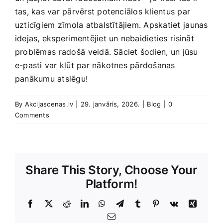
tas, kas var‌ pārvērst potenciālos klientus par
uzticīgiem ⁢zīmola atbalstītājiem. Apskatiet ⁢jaunas
idejas, eksperimentējiet un nebaidieties ⁢risināt​
problēmas⁢ radošā ⁤veidā. ‌Sāciet šodien, un jūsu
e-pasti var kļūt par nākotnes‌ pārdošanas‌
panākumu atslēgu!
By
Akcijascenas.lv
|
29. janvāris, 2026.
|
Blog
|
0
Comments
Share This Story, Choose Your
Platform!
Facebook
X
Reddit
LinkedIn
WhatsApp
Telegram
Tumblr
Pinterest
Vk
Xing
E-