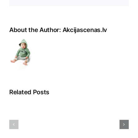
Pasts
About the Author:
Akcijascenas.lv
Related Posts
Pārdošan
Digitālā
argumentā
reklāma:
Māksla
Iespējas
pārliecinā
un