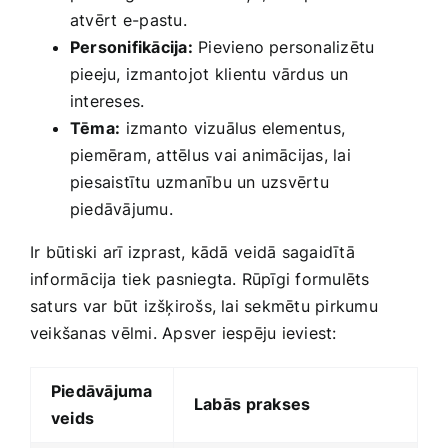
atvērt ⁤e-pastu.
Personifikācija:
Pievieno personalizētu⁢
pieeju, izmantojot⁤ klientu vārdus⁤ un
intereses.
Tēma:
⁣izmanto vizuālus elementus,⁢
piemēram, attēlus vai animācijas, lai​
piesaistītu uzmanību un⁤ uzsvērtu
piedāvājumu.
Ir būtiski arī izprast, kādā⁤ veidā sagaidītā‍
informācija ​tiek pasniegta. Rūpīgi formulēts
saturs var būt izšķirošs, lai sekmētu pirkumu
veikšanas vēlmi. Apsver iespēju ieviest:
Piedāvājuma
Labās⁤ prakses
veids