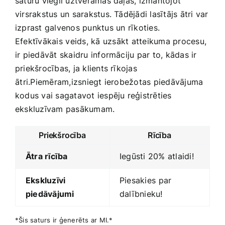
saturu viegli ​uztveramās daļās, izmantojot
virsrakstus un‌ sarakstus. Tādējādi lasītājs ‍ātri var
izprast ‍galvenos punktus ⁤un rīkoties.‌
Efektīvākais ⁤veids, kā ⁢uzsākt atteikuma procesu,
ir piedāvāt skaidru informāciju ​par to, kādas ir
priekšrocības, ja klients rīkojas
⁤ātri.Piemēram,izsniegt ierobežotas piedāvājuma
kodus vai sagatavot iespēju reģistrēties
ekskluzīvam pasākumam.
Priekšrocība
Rīcība
Ātra rīcība
Iegūsti ​20% atlaidi!
Ekskluzīvi
Piesakies ⁤par
piedāvājumi
dalībnieku!
*Šis saturs ir ģenerēts ar ⁢MI.*