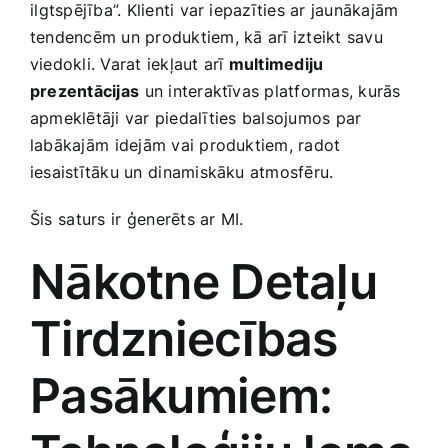
⁢ilgtspējība”. Klienti var iepazīties​ ar jaunākajām
tendencēm un produktiem,⁢ kā arī izteikt savu
viedokli. Varat iekļaut arī
multimediju
prezentācijas
⁣un​ interaktīvas​ platformas, kurās
apmeklētāji var piedalīties ⁢balsojumos par
labākajām ⁢idejām ‌vai produktiem, radot
iesaistītāku un⁣ dinamiskāku atmosfēru.
Šis ⁣saturs ⁢ir ģenerēts ⁢ar MI.
Nākotne Detaļu
Tirdzniecības‍
Pasākumiem: