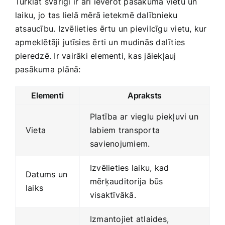
Turklāt svarīgi ir arī ievērot pasākuma vietu un⁢
laiku, jo ⁤tas lielā mērā ietekmē dalībnieku
atsaucību. Izvēlieties ērtu un pievilcīgu vietu, kur
apmeklētāji ⁤jutīsies ērti un⁤ mudinās dalīties
pieredzē. Ir vairāki ‍elementi, kas jāiekļauj
pasākuma ​plānā:
Elementi
Apraksts
Platība ar‌ vieglu piekļuvi un
Vieta
labiem transporta ​
savienojumiem.
Izvēlieties laiku, kad
Datums un
mērķauditorija būs
laiks
visaktīvākā.
Izmantojiet atlaides,