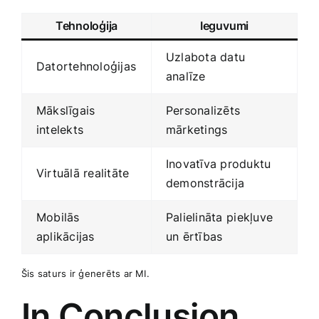
Tehnoloģija
Ieguvumi
Uzlabota ‍datu
Datortehnoloģijas
analīze
Mākslīgais
Personalizēts
intelekts
mārketings
Inovatīva produktu
Virtuālā realitāte
demonstrācija
Mobilās‍
Palielināta⁢ piekļuve
aplikācijas
un ērtības
Šis saturs ir ģenerēts ar MI.
In Conclusion