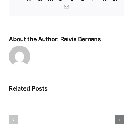
E-
Pasts
About the Author:
Raivis Bernāns
Related Posts
Pārdošan
Tirdzniecības
aģenti:
psiholoģija:
Ceļš
Atklājot
uz