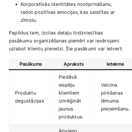
Korporatīvās ‌identitātes nostiprināšanu,
radot pozitīvas emocijas,⁣ kas saistītas ​ar
zīmolu.
Papildus tam, ⁤izcilas ‌detaļu​ tirdzniecības
pasākumu organizēšanas piemēri var ievērojami
uzlabot⁣ klientu pieredzi. Šie pasākumi ​var ietvert:
Pasākums
Apraksts
Ietekme
Piedāvā
iespēju
Veicina
Produktu
klientiem
pirkšanas
degustācijas
izmēģināt
lēmuma
jaunus
pieņemšanu.
produktus.
Apvieno