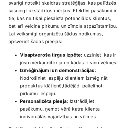
svarīgi noteikt‍ skaidras‌ stratēģijas, kas palīdzēs
sasniegt uzstādītos mērķus. Efektīvi pasākumi ir
tie, kas ne tikai piesaista potenciālos⁤ klientus,
bet arī veicina pirkumu un zīmola atpazīstamību.
Lai veiksmīgi organizētu​ šādus notikumus,
⁣apsveriet šādas pieejas:
Visaptveroša tirgus izpēte:
uzziniet,‍ kas ir
jūsu mērķauditorija un kādas ir viņu vēlmes.
Izmēģinājumi⁤ un⁤ demonstrācijas:
Nodrošiniet iespēju klientiem izmēģināt
produktus⁣ klātienē,tādējādi palielinot
pirkumu iespēju.
Personalizēta ⁢pieeja:
Izstrādājiet
pasākumu, ņemot⁤ vērā katra klienta
individuālās vajadzības un vēlmes.