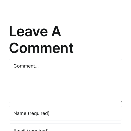
patērētāju
veiksmīg
prātu
tirgošanu
Leave A
Comment
Comment