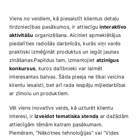
Viens no veidiem, kā piesaistīt klientus detaļu
tirdzniecības⁢ pasākumos, ir attiecīgu
interaktīvo
aktivitāšu
organizēšana. ‌Aiciniet apmeklētājus
piedalīties radošās darbnīcās, kurās ​viņi varēs
praktiski izmēģināt produktus un iegūt jaunas
zināšanas.Papildus tam, izmantojiet
atzinīgus
konkursus
, kuros dalībnieki var⁤ laimēt
interesantas‍ balvas. Šāda ‍pieeja ne tikai veicina
klientu ‌iesaisti, bet arī rada ⁣iespēju mijiedarbībai
ar zīmolu un produktiem.
Vēl viens‌ inovatīvs veids, ​kā‌ uzturēt klientu
interesi, ir
izveidot ⁣tematiska stenda
ar dažādām
attiecīgām tēmām katram pasākumam.
Piemēram, “Nākotnes tehnoloģijas” vai “Vides