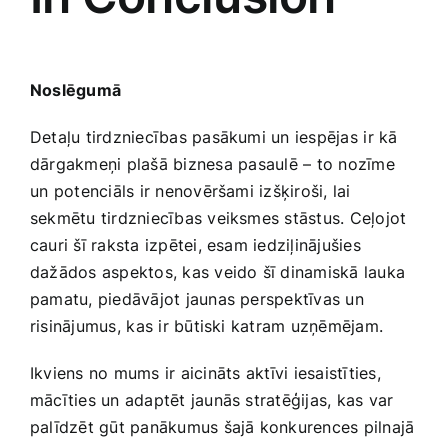
Noslēgumā
Detaļu tirdzniecības pasākumi‍ un iespējas⁤ ir​ kā
dārgakmeņi plašā biznesa ⁣pasaulē – to nozīme
un⁤ potenciāls ir nenovēršami izšķiroši, lai
sekmētu tirdzniecības veiksmes stāstus. Ceļojot
cauri šī raksta izpētei, esam iedziļinājušies
dažādos aspektos, kas veido šī ‌dinamiskā ‍lauka
pamatu, piedāvājot jaunas perspektīvas un
risinājumus, ⁢kas ir būtiski katram uzņēmējam.
Ikviens ‍no mums ir‍ aicināts ⁤aktīvi ​iesaistīties,
mācīties un adaptēt jaunās stratēģijas, kas var‌
palīdzēt gūt panākumus šajā konkurences pilnajā