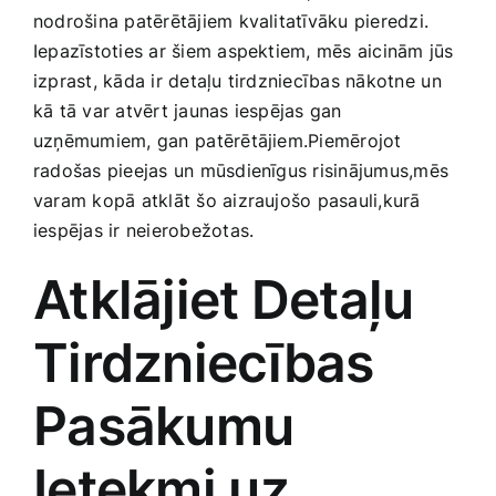
nodrošina patērētājiem kvalitatīvāku pieredzi.
Smaržas, kosmētika
Iepazīstoties ‌ar šiem‍ aspektiem, mēs aicinām jūs
izprast, ‌kāda ir detaļu tirdzniecības nākotne⁤ un
Sports, tūrisms un atpūta
kā tā‍ var atvērt‌ jaunas iespējas ‌gan
uzņēmumiem, gan⁢ patērētājiem.Piemērojot
TV un Sadzīves tehnika
radošas pieejas ​un mūsdienīgus risinājumus,mēs
varam kopā atklāt šo aizraujošo pasauli,kurā
iespējas ir neierobežotas.
Zoo preces
Atklājiet Detaļu
Tirdzniecības
‌Pasākumu
Ietekmi‌ uz