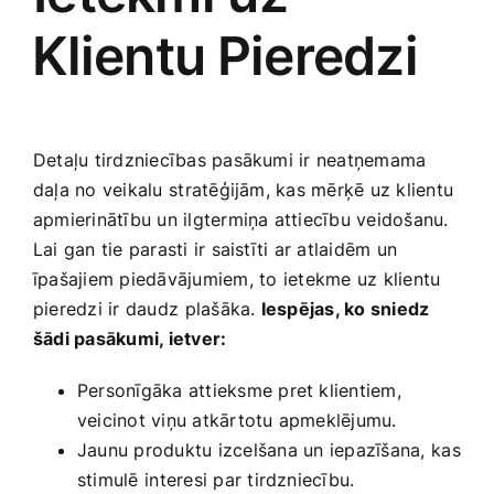
⁢Klientu⁤ Pieredzi
Detaļu tirdzniecības pasākumi‍ ir neatņemama
daļa no veikalu ⁤stratēģijām,‍ kas mērķē ‌uz klientu
apmierinātību un ilgtermiņa attiecību‌ veidošanu.
Lai gan tie​ parasti ir saistīti ar atlaidēm⁤ un
īpašajiem piedāvājumiem,⁤ to ietekme uz klientu⁢
pieredzi ir ‌daudz⁣ plašāka.
Iespējas, ko sniedz
šādi pasākumi, ietver:
Personīgāka attieksme pret klientiem,
veicinot viņu atkārtotu apmeklējumu.
Jaunu​ produktu izcelšana⁣ un iepazīšana, ⁤kas
stimulē ⁣interesi par tirdzniecību.