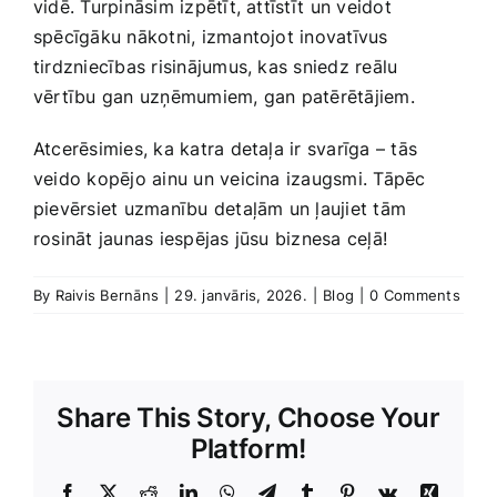
vidē. Turpināsim izpētīt,‌ attīstīt⁢ un veidot
spēcīgāku‌ nākotni, ‌izmantojot inovatīvus
tirdzniecības risinājumus, kas ‌sniedz ‌reālu
vērtību gan uzņēmumiem, gan patērētājiem.
Atcerēsimies, ka katra detaļa ir svarīga – tās‌
veido ‌kopējo ainu un veicina izaugsmi. Tāpēc
pievērsiet uzmanību detaļām un ļaujiet tām
rosināt jaunas iespējas jūsu biznesa ceļā!
By
Raivis Bernāns
|
29. janvāris, 2026.
|
Blog
|
0 Comments
Share This Story, Choose Your
Platform!
Facebook
X
Reddit
LinkedIn
WhatsApp
Telegram
Tumblr
Pinterest
Vk
Xing