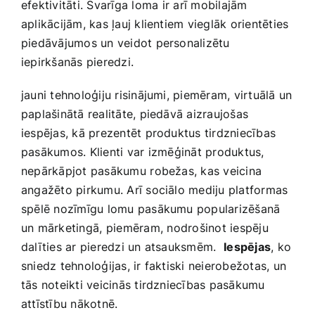
efektivitāti. Svarīga loma⁢ ir arī mobilajām
aplikācijām, kas ļauj ‌klientiem vieglāk orientēties
piedāvājumos un veidot personalizētu
iepirkšanās pieredzi.
jauni tehnoloģiju risinājumi, piemēram, virtuālā ‍un
paplašinātā realitāte, piedāvā ‌aizraujošas
iespējas, ‍kā prezentēt produktus tirdzniecības
‌pasākumos. Klienti var ⁤izmēģināt produktus,
nepārkāpjot pasākumu ⁣robežas, kas veicina⁤
angažēto pirkumu. Arī ‌sociālo mediju platformas
spēlē nozīmīgu lomu pasākumu popularizēšanā
un mārketingā, ⁤piemēram, ⁤nodrošinot iespēju
dalīties ar pieredzi un atsauksmēm. ⁤
Iespējas
, ko
sniedz tehnoloģijas, ir faktiski neierobežotas, un
tās noteikti veicinās tirdzniecības pasākumu
attīstību nākotnē.