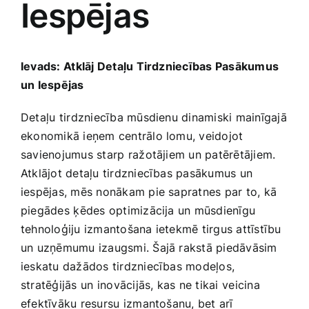
Iespējas
Medicīnas preces
Mobilie telefoni, planšetdatori
Ievads: ⁤Atklāj Detaļu Tirdzniecības Pasākumus
un Iespējas
Pakalpojumi
Detaļu⁤ tirdzniecība mūsdienu dinamiski mainīgajā
ekonomikā ieņem centrālo lomu, veidojot
Pārtikas preces
savienojumus starp⁤ ražotājiem ‌un patērētājiem.
Atklājot detaļu tirdzniecības pasākumus‌ un⁢
Preces birojam
iespējas, mēs nonākam pie sapratnes par to, ‌kā
piegādes ⁣ķēdes optimizācija un mūsdienīgu
tehnoloģiju izmantošana​ ietekmē tirgus attīstību
Preces pieaugušajiem
un uzņēmumu izaugsmi. Šajā rakstā piedāvāsim
ieskatu dažādos tirdzniecības modeļos,
Rotaļlietas, bērnu preces
stratēģijās⁤ un ‍inovācijās, kas ne tikai⁣ veicina
efektīvāku resursu ⁣izmantošanu,‍ bet ‌arī‌