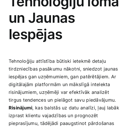
Tehnoloģiju loma⁢
un Jaunas
Iespējas
Tehnoloģiju attīstība⁤ būtiski ⁤ietekmē detaļu
tirdzniecības pasākumu nākotni,​ sniedzot ​jaunas
iespējas ⁣gan uzņēmumiem, gan patērētājiem. Ar
digitālajām platformām ‌un mākslīgā intelekta
risinājumiem, uzņēmēji var efektīvāk analizēt
tirgus tendences un pielāgot savu⁢ piedāvājumu.
Risinājumi
,⁣ kas balstās uz datu⁢ analīzi, ļauj ⁤labāk
izprast klientu‍ vajadzības un ⁤prognozēt⁢
pieprasījumu, ⁤tādējādi paaugstinot pārdošanas