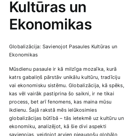
Kultūras un
Medicīnas preces
Ekonomikas
Mobilie telefoni, planšetdatori
Pakalpojumi
Globalizācija: Savienojot ⁣Pasaules Kultūras un⁣
Ekonomikas
Pārtikas preces
Mūsdienu pasaule ir kā milzīga mozaīka, kurā
katrs‍ gabaliņš pārstāv unikālu kultūru, tradīciju
Preces birojam
vai ekonomisku sistēmu. ⁢Globalizācija, kā spēks,⁢
kas vēl vairāk pastiprina šo ⁤saikni, ir ne tikai
process, bet arī fenomens,⁢ kas maina mūsu
Preces pieaugušajiem
ikdienu. Šajā rakstā mēs ielūkosimies
globalizācijas būtībā – ‍tās ietekmē uz kultūru un
Rotaļlietas, bērnu preces
ekonomiku, analizējot, kā šie divi aspekti
savienojas, veidojot arvien pieaugošu globālo