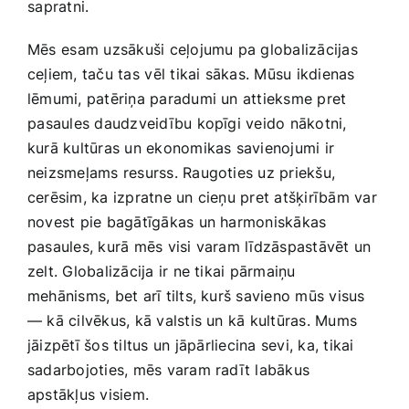
⁣sapratni.
Mēs ⁣esam uzsākuši ceļojumu pa globalizācijas
ceļiem, taču tas⁣ vēl tikai sākas. Mūsu ikdienas
lēmumi, patēriņa paradumi un attieksme pret
⁣pasaules‍ daudzveidību kopīgi veido nākotni,
‍kurā kultūras un ekonomikas savienojumi ir
neizsmeļams resurss. Raugoties uz priekšu,
cerēsim, ka izpratne ‌un cieņu pret atšķirībām var
novest pie bagātīgākas un harmoniskākas
pasaules,‌ kurā mēs visi varam līdzāspastāvēt un
zelt. Globalizācija ir ne tikai pārmaiņu
mehānisms, bet arī tilts, kurš savieno mūs visus
— kā cilvēkus, kā valstis un kā kultūras. Mums
jāizpētī šos tiltus ⁣un jāpārliecina​ sevi, ka, tikai⁣
sadarbojoties, mēs varam radīt labākus
apstākļus‍ visiem.