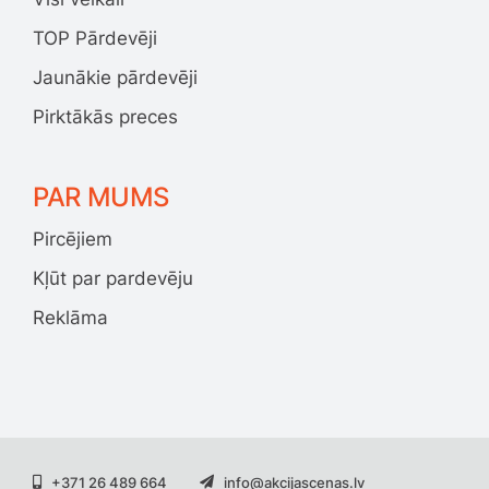
TOP Pārdevēji
Jaunākie pārdevēji
Pirktākās preces
PAR MUMS
Pircējiem
Kļūt par pardevēju
Reklāma
+371 26 489 664
info@akcijascenas.lv