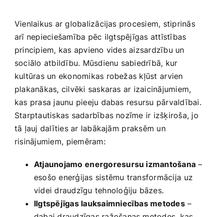
Vienlaikus ar globalizācijas procesiem, stiprinās
arī nepieciešamība pēc⁤ ilgtspējīgas attīstības
principiem, kas apvieno vides aizsardzību un
sociālo​ atbildību. Mūsdienu sabiedrībā, kur
kultūras un ekonomikas robežas kļūst ⁢arvien
plakanākas, cilvēki saskaras ar izaicinājumiem,
kas prasa jaunu pieeju dabas resursu pārvaldībai.
Starptautiskas sadarbības nozīme ir izšķiroša, jo
tā ļauj dalīties ar labākajām ⁢praksēm un
risinājumiem, ⁢piemēram:
Atjaunojamo⁤ energoresursu izmantošana
–
esošo enerģijas sistēmu transformācija⁢ uz
videi draudzīgu tehnoloģiju bāzes.
Ilgtspējīgas lauksaimniecības metodes
–
dabai draudzīgas ​ražošanas metodes, kas