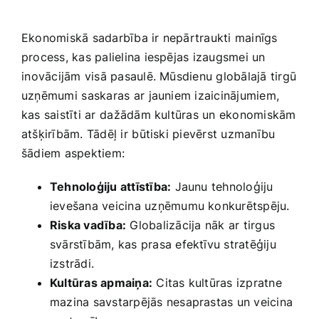
Ekonomiskā sadarbība ir nepārtraukti mainīgs
process, kas palielina iespējas izaugsmei un
⁢inovācijām visā pasaulē. Mūsdienu globālajā tirgū
uzņēmumi⁣ saskaras ⁣ar jauniem izaicinājumiem,
kas saistīti ar ⁢dažādām kultūras un ekonomiskām
atšķirībām. Tādēļ ir⁤ būtiski pievērst uzmanību
šādiem aspektiem:
Tehnoloģiju attīstība:
Jaunu tehnoloģiju
ievešana veicina uzņēmumu konkurētspēju.
Riska vadība:
Globalizācija ⁣nāk ar tirgus
svārstībām, kas ‌prasa efektīvu stratēģiju
izstrādi.
Kultūras apmaiņa:
Citas kultūras izpratne
mazina savstarpējās ​nesaprastas un veicina