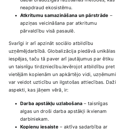
neapdraud ekosistēmu.
Atkritumu samazināšana un pārstrāde
–⁣
apziņas veicināšana par atkritumu
pārvaldību visā pasaulē.
Svarīgi ir arī apzināt sociālo atbildību
uzņēmējdarbībā. ‌Globalizācija ⁢piedāvā unikālas
iespējas, taču tā paver‍ arī jautājumus par ētiku
un taisnīgu tirdzniecību.Ievērojot atbildību pret
vietējām kopienām un apkārtējo vidi, uzņēmumi
‌var veidot uzticību un ilgstošas attiecības. Daži
aspekti, kas jāņem vērā, ‍ir:
Darba ⁢apstākļu uzlabošana
– taisnīgas
algas un droši darba ​apstākļi ikvienam​
darbiniekam.
Kopienu iesaiste
– aktīva sadarbība ar ​