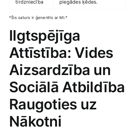
⁤tirdzniecība
piegādes ķēdes.
*Šis saturs ir ģenerēts ar MI.*
Ilgtspējīga
Attīstība: Vides
Aizsardzība un‍
Sociālā Atbildība
Raugoties uz‌
Nākotni