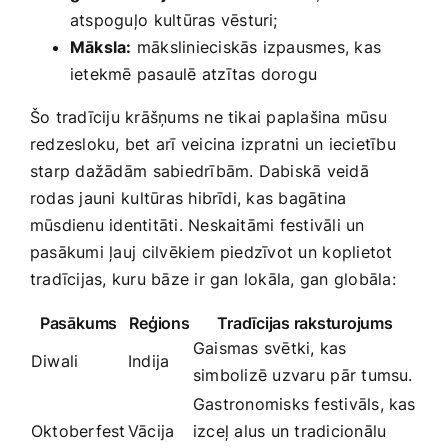
atspoguļo ⁣kultūras vēsturi;
Māksla:
mākslinieciskās izpausmes, kas
ietekmē pasaulē atzītas ​dorogu
Šo tradīciju krāšņums ne tikai paplašina mūsu
redzesloku, bet arī veicina izpratni un iecietību
starp dažādām⁢ sabiedrībām. Dabiskā veidā
rodas jauni⁢ kultūras hibrīdi,‍ kas bagātina
mūsdienu identitāti. Neskaitāmi festivāli un
pasākumi ļauj⁢ cilvēkiem piedzīvot un⁤ koplietot
tradīcijas, kuru bāze ir gan lokāla, gan globāla:
Pasākums
Reģions
Tradīcijas raksturojums
Gaismas svētki, kas
Diwali
Indija
simbolizē uzvaru⁢ pār tumsu.
Gastronomisks festivāls, kas
Oktoberfest
Vācija
izceļ alus un‌ tradicionālu