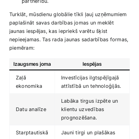
partnerību.
Turklāt, mūsdienu globālie‌ tīkli ļauj uzņēmumiem
paplašināt‍ savas darbības jomas un meklēt
jaunas iespējas,⁣ kas iepriekš varētu šķist‍
nepieejamas. Tas rada jaunas sadarbības formas,
piemēram:
Izaugsmes joma
Iespējas
Zaļā
Investīcijas ilgtspējīgajā
ekonomika
‌attīstībā un tehnoloģijās.
Labāka tirgus izpēte un
Datu analīze
klientu⁢ uzvedības
prognozēšana.
Starptautiskā
Jauni tirgi ​un plašākas