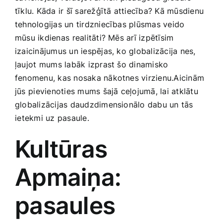
Smaržas, kosmētika
‌tīklu. Kāda ir šī sarežģītā attiecība? Kā mūsdienu
tehnologijas un tirdzniecības plūsmas veido
mūsu ikdienas ⁤realitāti? ​Mēs arī izpētīsim
Sports, tūrisms un atpūta
izaicinājumus un iespējas, ‍ko globalizācija nes,
ļaujot ⁤mums labāk izprast šo dinamisko
TV un Sadzīves tehnika
fenomenu, kas nosaka nākotnes virzienu.Aicinām
jūs ⁣pievienoties mums šajā ceļojumā, lai atklātu
globalizācijas daudzdimensionālo dabu un‍ tās
Zoo preces
⁣ietekmi uz pasaule.
Kultūras
Apmaiņa:
pasaules