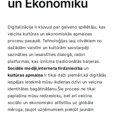
un Ekonomiku
Digitalizācija ir kļuvusi par galveno spēlētāju, kas
veicina kultūras un ekonomiskās apmaiņas
procesu pasaulē. Tehnoloģijas⁤ ļauj cilvēkiem no
dažādām valstīm un kultūrām savstarpēji
sazināties un iesaistīties dialogā, radot​
platformas, kas iznīcina tradicionālās barjeras.
Sociālie mediji,interneta tirdzniecība
un
kultūras ⁣apmaiņa
ir tikai daži piemēri,kā⁣ digitālās
iespējas ietekmē mūsu ikdienas dzīvi un veicina
identitātes bagātināšanu.Šie procesi ne tikai⁤
paplašina mūsu redzesloku, bet arī veicina
sociālo un⁢ ekonomisko attīstību uz globāla
mēroga, ļaujot uzņēmumiem piekļūt jaunām