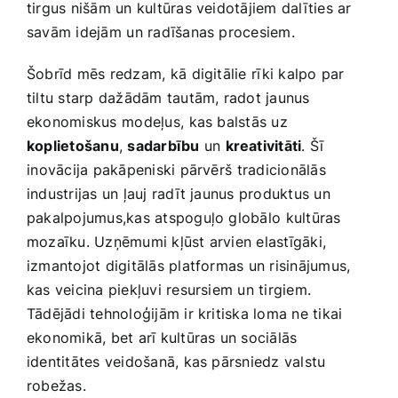
tirgus nišām un kultūras veidotājiem dalīties ar
savām idejām⁤ un radīšanas procesiem.
Šobrīd mēs redzam, kā ⁣digitālie⁤ rīki kalpo par
tiltu starp dažādām tautām, radot jaunus
ekonomiskus⁣ modeļus, ⁢kas balstās uz‍
koplietošanu
,
sadarbību
un
kreativitāti
. Šī
⁤inovācija pakāpeniski pārvērš ⁢tradicionālās
industrijas un ļauj radīt jaunus produktus un
pakalpojumus,kas‍ atspoguļo globālo ⁢kultūras
mozaīku. Uzņēmumi kļūst ​arvien elastīgāki,
izmantojot digitālās platformas un risinājumus,
kas veicina piekļuvi resursiem un tirgiem.
Tādējādi ​tehnoloģijām ir kritiska loma ne tikai
ekonomikā, bet arī kultūras un sociālās
identitātes veidošanā, kas pārsniedz valstu
robežas.