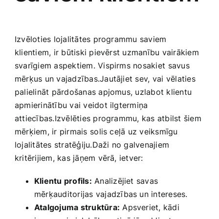
Izvēloties lojalitātes programmu saviem
klientiem, ir būtiski pievērst uzmanību‌ vairākiem
svarīgiem aspektiem. Vispirms nosakiet⁤ savus
mērķus un vajadzības.Jautājiet sev, vai ⁤vēlaties
palielināt pārdošanas apjomus, uzlabot klientu
apmierinātību vai veidot ilgtermiņa
attiecības.Izvēlēties programmu, kas atbilst šiem
mērķiem,‌ ir pirmais⁣ solis ceļā uz veiksmīgu
lojalitātes stratēģiju.Daži no galvenajiem
kritērijiem, ‍kas jāņem vērā, ietver:
Klientu profils:
‌Analizējiet savas
mērķauditorijas​ vajadzības un intereses.
Atalgojuma struktūra:
Apsveriet, ​kādi