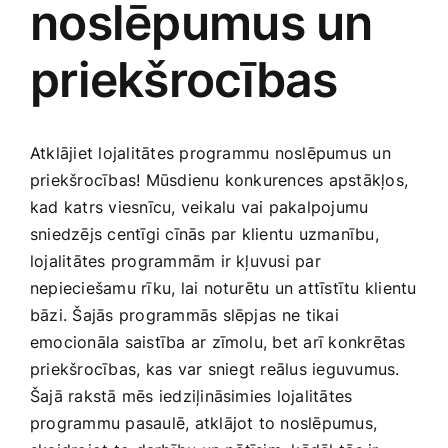
noslēpumus un
Medicīnas preces
priekšrocības
Mobilie telefoni, planšetdatori
Pakalpojumi
Atklājiet lojalitātes programmu noslēpumus un ​
priekšrocības! Mūsdienu konkurences apstākļos, ​
Pārtikas preces
kad katrs viesnīcu, veikalu vai pakalpojumu
sniedzējs‍ centīgi cīnās par klientu uzmanību,
lojalitātes programmām ir kļuvusi par
Preces birojam
nepieciešamu rīku, lai noturētu un attīstītu klientu
bāzi. Šajās programmās‌ slēpjas⁣ ne⁤ tikai
Preces pieaugušajiem
emocionāla saistība ar zīmolu, bet arī konkrētas
priekšrocības, kas var⁣ sniegt reālus ieguvumus.
Šajā rakstā mēs iedziļināsimies lojalitātes
Rotaļlietas, bērnu preces
programmu pasaulē,‍ atklājot to noslēpumus,