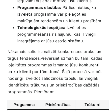
ieguvumi vislabāk motivē jūsu klientus.
Programmas elastība:
Pārliecinieties, ka
izvēlētā programma var pielāgoties
mainīgajām tendencēm‌ un ‌klientu prasībām.
Tehnoloģiskās iespējas:
Izvēlieties
programmēšanas risinājumu, kas ir viegli‍
integrējams ar‍ jūsu esošo sistēmu.
Nākamais solis ir analizēt konkurences praksi un
tirgus tendences.Pievērsiet uzmanību tam,⁤ kādas
‌lojalitātes programmas‍ izmanto jūsu konkurenti
un ko klienti par tām domā. Šajā procesā var ‍būt
noderīgi izveidot ‌salīdzinošu tabulu, lai vieglāk
identificētu trūkumus un⁣ priekšrocības dažādās
programmās. Piemēram:
Programma
Priekšrocības
Trūkumi