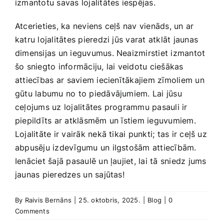
izmantotu savas lojalitātes iespējas.
Atcerieties, ka neviens ceļš nav vienāds, un ar
katru lojalitātes pieredzi jūs varat atklāt jaunas
dimensijas un ieguvumus. Neaizmirstiet izmantot
šo sniegto informāciju, lai veidotu ciešākas
attiecības⁤ ar saviem iecienītākajiem zīmoliem un⁢
gūtu labumu no to piedāvājumiem. Lai jūsu
ceļojums uz lojalitātes programmu pasauli ir
piepildīts ar atklāsmēm un īstiem ieguvumiem.
Lojalitāte‌ ir vairāk nekā tikai punkti; tas ​ir ceļš uz
abpusēju izdevīgumu un ilgstošām attiecībām.
Ienāciet šajā pasaulē un ļaujiet, ​lai tā sniedz jums
jaunas pieredzes⁢ un sajūtas!
By
Raivis Bernāns
|
25. oktobris, 2025.
|
Blog
|
0
Comments