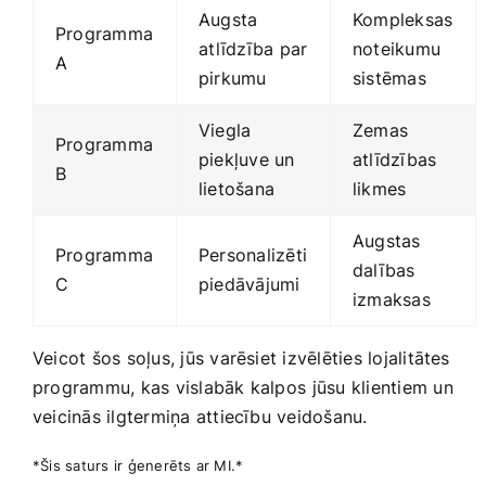
Augsta
Kompleksas
Programma
⁤atlīdzība par
noteikumu
A
pirkumu
sistēmas
Viegla⁢
Zemas⁣
Programma
piekļuve un
atlīdzības
B
lietošana
likmes
Augstas ​
Programma
Personalizēti⁣
dalības
C
piedāvājumi
izmaksas
Veicot šos ‍soļus, jūs varēsiet izvēlēties​ lojalitātes
programmu, kas vislabāk ‍kalpos⁤ jūsu klientiem un
veicinās ilgtermiņa attiecību veidošanu.
*Šis saturs ‌ir ģenerēts ar MI.*