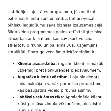
izstrādājot lojalitātes ​programmu, jūs ne tikai
palielināt klientu apmierinātību,​ bet arī veicat
būtisku ​ieguldījumu sava biznesa izaugsmes ceļā.
Šāda veida ‍programmas ​palīdz attīstīt ilgtermiņa
attiecības ar ‍klientiem, kas savukārt veicina
atkārtotu pirkumu un palielina Jūsu uzņēmuma
stabilitāti.⁣ Starp galvenajām priekšrocībām ir:
Klientu aizsardzība:
regulāri klienti ir mazāk⁤
uzņēmīgi pret konkurences piedāvājumiem.
Augstāka klientu vērtība:
⁤ Loju pievienots
mēs maksājam ‌vairāk par mūsu produktiem,
⁢kas paaugstina vidējo ⁤pirkuma summu.
Labākais ​reklāmas rīks:
Apmierinātie klienti
kļūst ⁢par jūsu zīmola vēstnešiem, piesaistot
jaunus pircējus.