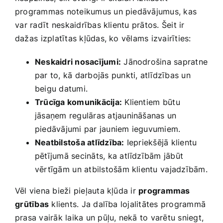
programmas noteikumus un piedāvājumus, kas
⁢var radīt ⁢neskaidrības klientu prātos. Šeit ir
dažas⁢ izplatītas ‌kļūdas, ko vēlams ​izvairīties:
Neskaidri nosacījumi:
Jānodrošina sapratne
par to, kā darbojās punkti, atlīdzības un
beigu datumi.
Trūcīga‌ komunikācija:
Klientiem ⁢būtu
jāsaņem regulāras atjaunināšanas un
piedāvājumi par jauniem‌ ieguvumiem.
Neatbilstoša atlīdzība:
‍Iepriekšējā klientu
pētījumā secināts, ka atlīdzībām ‌jābūt
vērtīgām⁢ un atbilstošām klientu⁤ vajadzībām.
Vēl viena bieži pieļauta kļūda ir
programmas
⁤grūtības
klients. Ja dalība‌ lojalitātes programmā
prasa vairāk laika un pūļu, nekā to ‌varētu ​sniegt,