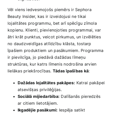
Vēl viens iedvesmojošs piemērs ir Sephora
Beauty Insider, kas ir izveidojusi ne ⁣tikai
lojalitātes programmu, bet arī spēcīgu zīmola
kopienu. Klienti, pievienojoties programmai, var
ātri krāt‍ punktus, veicot pirkumus, ‌un izvēlēties
no daudzveidīgas‍ atlīdzību ⁤klāsta,⁣ tostarp
īpašiem produktiem un pasākumiem. Programma
ir⁣ pievilcīga, jo piedāvā dažādas līmeņu
struktūras,⁤ kur katrs līmenis nodrošina arvien
lielākas priekšrocības.⁤
Tādas īpašības kā
:
Dažādas lojalitātes pakāpes:
Katrai pakāpei
atsevišķas privilēģijas.
Sociālā mijiedarbība:
Dalīšanās⁤ pieredzēs​
ar citiem ⁤lietotājiem.
Ikgadējie pasākumi:
Iespēja satikt