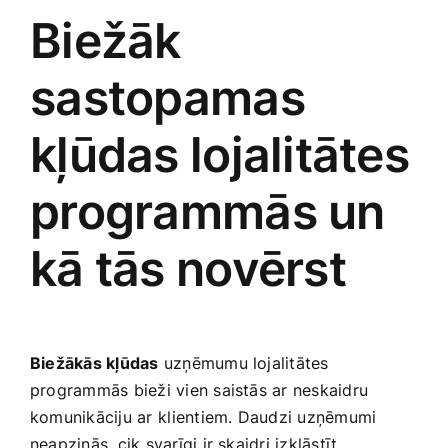
Biežāk
sastopamas
kļūdas lojalitātes
programmās un ​
kā tās novērst
Biežākās kļūdas
uzņēmumu lojalitātes
programmās bieži vien saistās ar neskaidru
komunikāciju ar⁢ klientiem. Daudzi ‍uzņēmumi
neapzinās, cik svarīgi ir​ skaidri izklāstīt