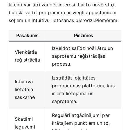
klienti var ātri zaudēt ⁢interesi. Lai to novērstu,ir
būtiski​ vadīt ⁢programma ar viegli apgūstamiem
soļiem un intuitīvu lietošanas pieredzi.Piemēram:
Pasākums
Piezīmes
Izveidot salīdzinoši ātru un
Vienkārša
saprotamu reģistrācijas
reģistrācija
procesu.
Izstrādāt lojalitātes⁢
Intuitīva
programmas platformu, kas
lietotāja
ir ērti ‍lietojama ⁣un
saskarne
⁤saprotama.
Regulāri atgādinājumi par
Skatāmi
krātajiem punktiem un to,
ieguvumi