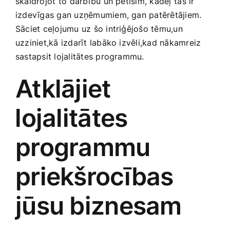
skaidrojot ⁣to darbību un pētīsim, kādēļ⁤ tās ir
Smaržas, kosmētika
‍izdevīgas‍ gan uzņēmumiem, gan ‍patērētājiem.
Sāciet ceļojumu uz šo intriģējošo tēmu,un
uzziniet,kā izdarīt labāko izvēli,kad nākamreiz
Sports, tūrisms un atpūta
sastapsit lojalitātes programmu.
TV un Sadzīves tehnika
Atklājiet
⁢lojalitātes
Zoo preces
programmu
priekšrocības
jūsu biznesam