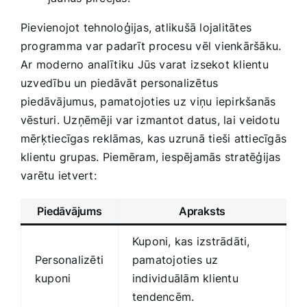
Pievienojot ‍tehnoloģijas, atlikušā lojalitātes
programma var ‍padarīt procesu⁢ vēl vienkāršāku.‍
Ar⁤ moderno⁣ analītiku Jūs varat⁤ izsekot klientu
uzvedību un‍ piedāvāt ‍personalizētus
piedāvājumus, pamatojoties uz⁤ viņu iepirkšanās
vēsturi. Uzņēmēji var izmantot datus, lai ⁢veidotu
mērķtiecīgas reklāmas, kas uzrunā tieši attiecīgās
klientu grupas. Piemēram,‍ iespējamās ‍stratēģijas
⁢varētu ietvert:
Piedāvājums
Apraksts
Kuponi, kas ‍izstrādāti,
Personalizēti
pamatojoties uz
kuponi
individuālām klientu
tendencēm.