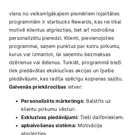
viens no veiksmīgākajiem piemēriem lojalitātes
‌programmām ir ⁢starbucks Rewards, ⁣kas ne tikai
motivē klientus atgriezties, bet arī nodrošina
personalizētu pieredzi. Klienti, pievienojoties
programmai, saņem punktus par katru pirkumu,
kurus var izmantot, lai saņemtu ⁢bezmaksas
dzērienus vai⁢ ēdienus. Turklāt, programmā ‌bieži
tiek piedāvātas ekskluzīvas akcijas un ‍īpašie
piedāvājumi, kas radīja spēcīgu kopienas ⁣sajūtu.
Galvenās priekšrocības
ietver:
Personalizēts ‌mārketings:
⁢Balstīts uz
‌klientu pirkumu vēsturi.
Exkluzīvas piedāvājumi:
Tieši dalībniekiem.
apbalvošanas sistēma:
Motivācija
atgriezties.