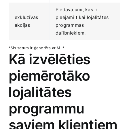
Piedāvājumi, kas ir‌
exkluzīvas
pieejami tikai lojalitātes
akcijas
programmas
⁤dalībniekiem.
*Šis saturs ir ģenerēts ar MI.*
Kā izvēlēties
piemērotāko
⁣lojalitātes
programmu
saviem​ klientiem