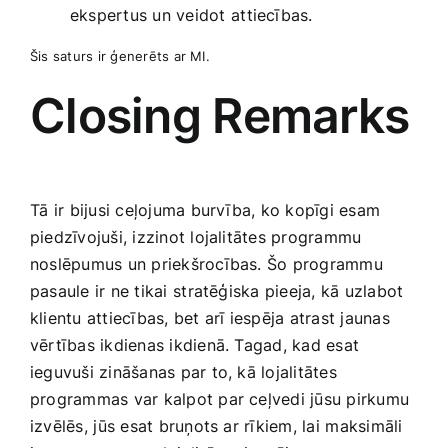
ekspertus un veidot ⁢attiecības.
Šis saturs ir ģenerēts‍ ar MI.
Closing Remarks
Tā ir ⁣bijusi ceļojuma burvība, ko ‌kopīgi esam
piedzīvojuši, izzinot lojalitātes programmu
noslēpumus‌ un priekšrocības. Šo programmu
pasaule ir ne tikai ⁢stratēģiska pieeja, kā uzlabot
klientu ‍attiecības, bet arī iespēja atrast jaunas
vērtības‍ ikdienas ‌ikdienā. Tagad, kad esat
ieguvuši zināšanas par to, kā lojalitātes
programmas var kalpot par ceļvedi jūsu pirkumu ​
izvēlēs, ⁣jūs‌ esat bruņots ​ar rīkiem, lai⁣ maksimāli