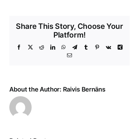
Share This Story, Choose Your
Platform!
Facebook
X
Reddit
LinkedIn
WhatsApp
Telegram
Tumblr
Pinterest
Vk
Xing
E-
Pasts
About the Author:
Raivis Bernāns