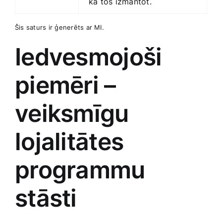
kā tos izmantot.
Šis saturs ir ģenerēts ar MI.
Iedvesmojoši
piemēri –
veiksmīgu
lojalitātes
programmu
stāsti