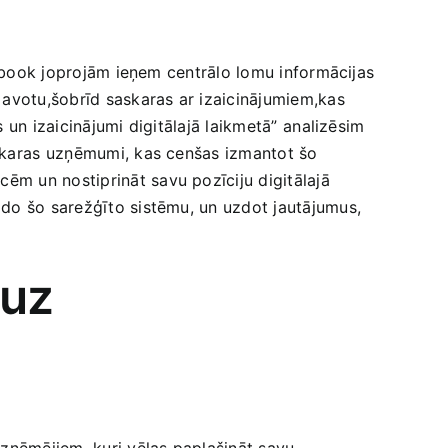
cebook joprojām ​ieņem centrālo‌ lomu informācijas
ju avotu,šobrīd saskaras ar izaicinājumiem,kas
un izaicinājumi digitālajā laikmetā”⁤ analizēsim⁢
saskaras⁤ uzņēmumi, kas cenšas izmantot šo
ēm un nostiprināt savu pozīciju digitālajā
do šo sarežģīto sistēmu, un‌ uzdot jautājumus,‍
 uz
uzņēmējiem,‍ kuri vēlas paplašināt savu