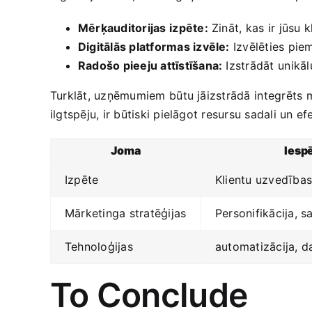
Mērķauditorijas⁤ izpēte:
Zināt, kas ‌ir⁣ jūsu k
Digitālās platformas izvēle:
Izvēlēties piem
Radošo pieeju attīstīšana:
Izstrādāt⁤ unikā
Turklāt, uzņēmumiem ⁣būtu jāizstrādā⁤ integrēts m
ilgtspēju, ir būtiski pielāgot ​resursu sadali​ un‍
Joma
Iesp
Izpēte
Klientu uzvedības
Mārketinga stratēģijas
Personifikācija, ‍
Tehnoloģijas
automatizācija, d
To Conclude