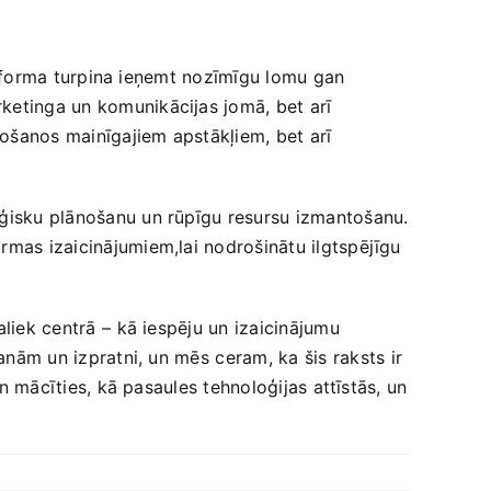
platforma ‌turpina ieņemt nozīmīgu lomu gan⁢
ketinga un​ komunikācijas jomā, bet arī
gošanos mainīgajiem ‍apstākļiem, bet⁣ arī
atēģisku plānošanu un rūpīgu resursu izmantošanu.
ormas‍ izaicinājumiem,lai nodrošinātu ilgtspējīgu
aliek centrā⁢ – kā​ iespēju un izaicinājumu
anām un ​izpratni, un mēs ⁤ceram, ka šis ⁣raksts ir
 un mācīties, kā pasaules tehnoloģijas attīstās, un