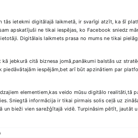
tās ietekmi‌ digitālajā ​laikmetā, ⁤ir‍ svarīgi atzīt, ka šī⁢ 
am apskatījuši ne tikai⁤ iespējas, ko Facebook sniedz mār
totāji. Digitālais ​laikmets prasa no⁣ mums ⁣ne tikai ⁢pielā
pat kā jebkurā citā biznesa ​jomā,panākumi‌ balstās uz⁣ str
ok‍ piedāvātajām iespējām,bet arī būt apzinātiem par ⁤platf
dzajiem elementiem,kas ‍veido⁣ mūsu digitālo realitāti,tā‍ p
. Sniegtā informācija‌ ir ⁢tikai pirmais‍ solis ‍ceļā uz zināš
jā ‍un bieži‍ vien sarežģītajā vidē. Turpināsim pētīt, jautāt
s