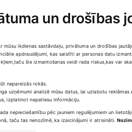
vātuma un drošības 
ši par mūsu ikdienas⁤ sastāvdaļu, privātuma un drošības jautāj
enciālie‍ apdraudējumi,⁢ kas ‍saistīti ar ‌personas datu izma
iem,taču šie izmantošanas veidi rada ⁤riskus,kas⁣ var ‍skart
ļūt nepareizās‍ rokās.
a uzņēmumi analizē mūsu ⁤datus, lai uzlabotu ⁤reklāmas ef
tus, izplatinot ⁤nepatiesu informāciju.
rada nepieciešamību pēc jauniem ​regulējumiem un ⁣lietotāju
enā, taču tas nenozīmē, ka izaicinājumi‍ ir ​atrisināti.‍
Nozīmī