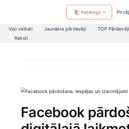
Skip
to
Katalogs
Pircē
content
Visi veikali
Jaunākie pārdevēji
TOP Pārdevēj
Raksti
View
Larger
Image
Facebook pārdoša
digitālajā laikme