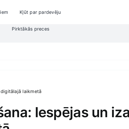
jiem
Kļūt par pardevēju
i
Pirktākās preces
na: Iespējas un iza
tā