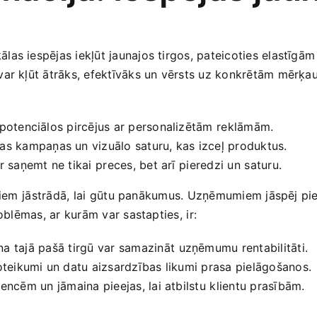
las iespējas iekļūt jaunajos tirgos, pateicoties elastīgā
ar kļūt ātrāks, efektīvāks un vērsts uz konkrētām mērķaudi
 potenciālos pircējus ar personalizētām⁤ reklāmām.
s kampaņas‍ un vizuālo saturu, kas izceļ produktus.
r​ saņemt ‌ne tikai⁢ preces, bet arī ⁢pieredzi un⁣ saturu.
uriem ⁢jāstrādā,⁣ lai gūtu panākumus. Uzņēmumiem jāspēj pi
oblēmas, ‌ar kurām var sastapties,⁤ ir:
‌tajā pašā⁤ tirgū var samazināt⁢ uzņēmumu rentabilitāti.
 noteikumi un​ datu aizsardzības likumi prasa ​pielāgošanos.
dencēm ⁣un jāmaina ​pieejas, lai atbilstu⁤ klientu ​prasībām.