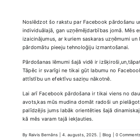
Noslēdzot šo ⁣rakstu par⁤ Facebook ​pārdošanu⁤ un⁤ 
individuālajā, ⁢gan uzņēmējdarbības jomā. Mēs es
‍izaicinājumus, ar kuriem saskaras uzņēmumi un lie
‌pārdomātu⁣ pieeju tehnoloģiju izmantošanai.
Pārdošanas​ lēmumi šajā‌ vidē​ ir izšķiroši,un,tā
Tāpēc ir‌ svarīgi ne‍ tikai gūt labumu no ⁣Facebo
attīstību un efektīvu saziņu nākotnē.
Lai arī ‍Facebook pārdošana ir ⁣tikai ‌viens no dau
avots,kas​ mūs mudina ⁢domāt‍ radoši ⁢un pielāgoties
palīdzējis ⁣jums⁤ labāk orientēties šajā dinamiska
kā ‌mēs varam ‌tajā iekļauties.
By
Raivis Bernāns
|
4. augusts, 2025.
|
Blog
|
0 Comment