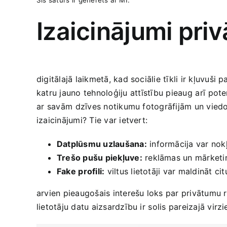
Izaicinājumi pri
digitālajā​ laikmetā, kad​ sociālie tīkli‌ ir ​kļuvu
katru jauno tehnoloģiju ⁢attīstību pieaug⁢ arī⁢ pot
ar⁣ savām⁤ dzīves notikumu fotogrāfijām un viedokļ
izaicinājumi? Tie var ietvert:
Datplūsmu uzlaušana:
​informācija ​var nok
Trešo pušu piekļuve:
reklāmas un mārketing
Fake⁤ profili:
viltus lietotāji var maldināt‍ ci
arvien pieaugošais interešu loks par ‌privātumu‌ 
lietotāju datu​ aizsardzību ir⁢ solis pareizajā virzi