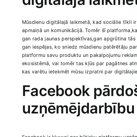
Mūsdienu digitālajā ⁣laikmetā, kad sociālie tīkli
⁤apmaiņā un‌ komunikācijā. Tomēr‌ šī platforma,ka
gan rada⁢ jaunas⁤ perspektīvas,gan apgrūtina⁤ tās
gan iespējas, ko ‍sniedz‌ mūsdienu patērētāju pa
platformu savu produktu un pakalpojumu reklamēš
ekosistēmā, vai tomēr tas ⁢kļūs par pagātnes atm
kas ‌varētu ietekmēt⁤ mūsu izpratni par ⁣digitālaj
Facebook pārdoša
uzņēmējdarbību
Facebook⁢ ir kļuvusi par būtisku platformu ‌uzņē