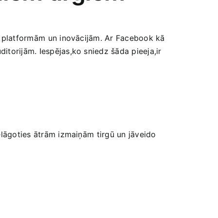
m ⁢platformām ⁤un inovācijām. Ar Facebook kā
torijām. Iespējas,ko sniedz šāda‍ pieeja,ir
elāgoties‌ ātrām izmaiņām ⁤tirgū un jāveido