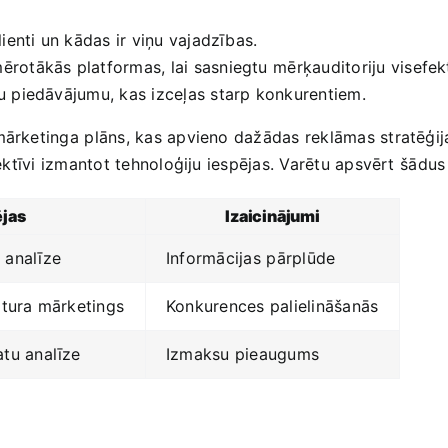
lienti‍ un​ kādas ir viņu ‌vajadzības.
ērotākās platformas, lai‌ sasniegtu ⁤mērķauditoriju visefek
lu ⁢piedāvājumu, kas ‌izceļas starp konkurentiem.
ārketinga⁣ plāns, kas​ apvieno dažādas​ reklāmas stratēģij
 efektīvi ‍izmantot tehnoloģiju iespējas. Varētu apsvērt⁤ šādu
ējas
Izaicinājumi
 analīze
Informācijas ⁤pārplūde
satura mārketings
Konkurences palielināšanās
atu analīze
Izmaksu pieaugums