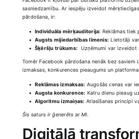
⁢sasniedzamību.⁣ Ar iespēju izveidot mērķtiecīgas 
pārdošana, ir:
Individuāla mērķauditorija:
⁣Reklāmas tiek p
Augsts ⁢mijiedarbības līmenis:
Lietotāji var
Šķēršļu⁢ trūkums:
⁢ Uzņēmumi var‍ izveidot ‌
Tomēr‌ Facebook pārdošana nenāk bez saviem iz
izmaksas, ⁣konkurences pieaugums‌ un platforma
Reklāmas izmaksas:
Augošās cenas var ‌
Augsta konkurence:
‍Katru ⁣dienu‌ pieaug 
Algoritmu izmaiņas:
⁢Atlasīšanas principi⁤ 
Šis‍ saturs ir ģenerēts ar ‌MI.
Digitālā​ transfo