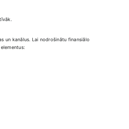
tīvāk.
as un kanālus. Lai nodrošinātu finansiālo
s elementus: