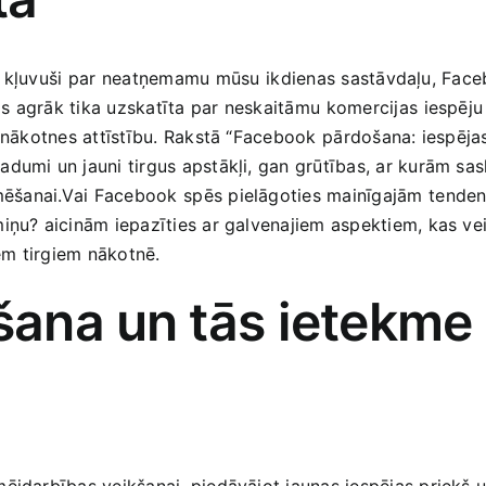
 ir kļuvuši par⁤ neatņemamu ⁢mūsu ⁢ikdienas sastāvdaļu, Fa
s agrāk tika ‌uzskatīta par​ neskaitāmu⁢ komercijas ⁣iespē
 nākotnes attīstību. Rakstā “Facebook ⁣pārdošana: iespējas ‌
radumi​ un jauni ​tirgus apstākļi, gan grūtības, ar kurām 
anai.Vai⁢ Facebook ⁣spēs pielāgoties mainīgajām ⁢tendenc
iņu? aicinām​ iepazīties‌ ar galvenajiem aspektiem, kas vei
iem tirgiem nākotnē.
na⁤ un‍ tās‌ ietekme
mējdarbības veikšanai, piedāvājot jaunas iespējas priekš⁤ 