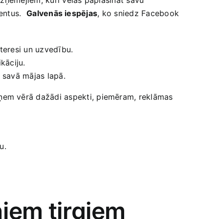
entus. ⁢
Galvenās iespējas
, ko sniedz Facebook⁢
nteresi un uzvedību.
ikāciju.
us savā mājas lapā.
jāņem vērā dažādi aspekti, piemēram, reklāmas
u.
uniem tirgiem