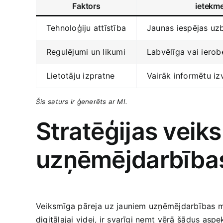
Faktors
ietekm
Tehnoloģiju attīstība
Jaunas iespējas uz
Regulējumi un likumi
Labvēlīga vai ierob
Lietotāju izpratne
Vairāk informētu iz
Šis⁣ saturs ir ģenerēts ar MI.
Stratēģijas veiks
uzņēmējdarbības
Veiksmīga pāreja⁤ uz‌ jauniem ​uzņēmējdarbības⁣ m
digitālajai videi, ‌ir svarīgi ņemt ⁢vērā ⁣šādus aspe