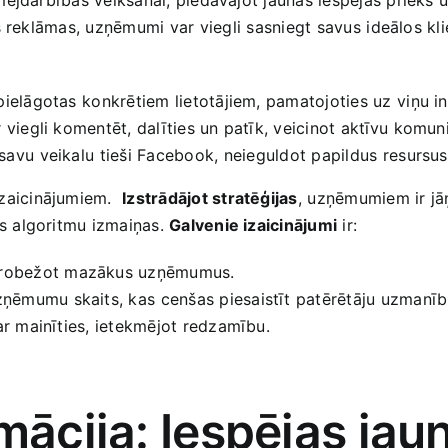
reklāmas, uzņēmumi ⁤var ‌viegli sasniegt savus ⁤ideālos kli
ielāgotas⁢ konkrētiem lietotājiem, pamatojoties uz⁢ viņu i
 viegli komentēt, ‌dalīties un patīk, veicinot​ aktīvu⁤ komun
savu ⁢veikalu ⁣tieši ‌Facebook,⁣ neieguldot‍ papildus⁢ resurs
aicinājumiem. ‌
Izstrādājot stratēģijas
,⁤ uzņēmumiem‌ ir 
s algoritmu izmaiņas.
Galvenie izaicinājumi
‍ir:
ierobežot mazākus uzņēmumus.
uzņēmumu skaits, kas ⁢cenšas piesaistīt patērētāju uzmanīb
var mainīties,‌ ietekmējot redzamību.
rmācija: Iespējas‍ ja