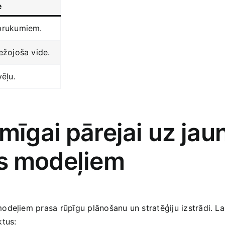
e
brukumiem.
ežojoša‍ vide.
vēļu.
mīgai⁣ pārejai uz⁢ ja
⁣ modeļiem
odeļiem prasa rūpīgu plānošanu un stratēģiju ‌izstrādi. ​L
ktus: