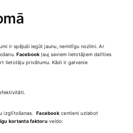
jomā
umi ir spējuši iegūt‌ jaunu, nemitīgu⁤ nozīmi. Ar
ntošanu.
Facebook
ļauj​ saviem lietotājiem dalīties
⁤ lietotāju privātumu.⁢ Kādi ir galvenie
ektivitāti.
‌ izglītošanas. ‍
Facebook
centieni uzlabot
gu kortanta⁤ faktoru
veido: