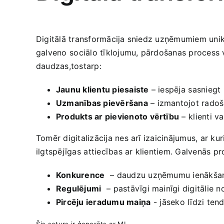
Digitālā​ transformācija sniedz uzņēmumiem unikā
galveno⁣ sociālo tīklojumu, pārdošanas process v
daudzas,tostarp:
Jaunu‌ klientu piesaiste
– iespēja ⁢sasniegt
Uzmanības‍ pievēršana
– izmantojot radoša
Produkts ar pievienoto ‌vērtību
– ⁣klienti va
Tomēr digitalizācija ‌nes arī izaicinājumus, ar k
ilgtspējīgas⁤ attiecības ar‍ klientiem. Galvenās ‌pr
Konkurence
⁣ – daudzu uzņēmumu ienākšana 
Regulējumi
⁣ – pastāvīgi mainīgi digitālie​
Pircēju ieradumu maiņa
⁣-⁤ jāseko līdzi ten
Šis saturs⁢ ir‍ ģenerēts ar MI.