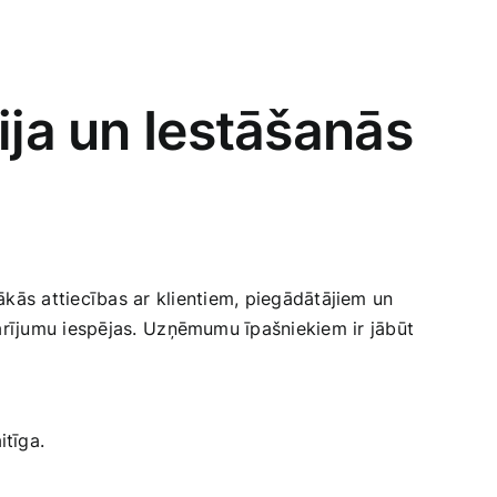
ija un Iestāšanās
kās attiecības⁤ ar klientiem, piegādātājiem ‍un ​
darījumu iespējas. ⁣Uzņēmumu īpašniekiem ir jābūt
itīga.