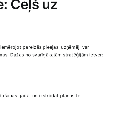
:⁣ Ceļš uz
Piemērojot ​pareizās pieejas, uzņēmēji var
jumus. ⁣Dažas⁣ no svarīgākajām stratēģijām ietver:
rdošanas gaitā, un izstrādāt ⁣plānus to