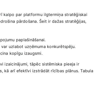
rī kalpo⁢ par platformu ⁢ilgtermiņa stratēģiskai
odrošina⁤ pārdošana. Šeit ​ir dažas stratēģijas,‍
lpojumu‌ paplašināšanai.
a var uzlabot uzņēmuma ​konkurētspēju.
icina kopīgu izaugsmi.
avi izaicinājumi, tāpēc‍ sistēmiska pieeja ir
 kā arī efektīvi izstrādāt rīcības ⁤plānus.‍ Tabula