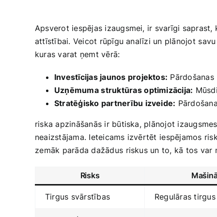
Apsverot ​iespējas izaugsmei, ir svarīgi saprast, k
attīstībai. Veicot​ rūpīgu analīzi un plānojot ⁢savu
kuras‌ varat ņemt vērā:
Investīcijas jaunos projektos:
​Pārdošanas i
Uzņēmuma ⁣struktūras ⁣optimizācija:
Mūsdie
Stratēģisko partnerību izveide:
Pārdošana 
riska‍ apzināšanās ir būtiska, plānojot izaugsmes ​s
neaizstājama.​ Ieteicams izvērtēt ⁣iespējamos ‍risk
⁢zemāk parāda dažādus⁣ riskus un to,‍ kā ⁢tos var
Risks
Mašinā
Tirgus svārstības
Regulāras tirgus