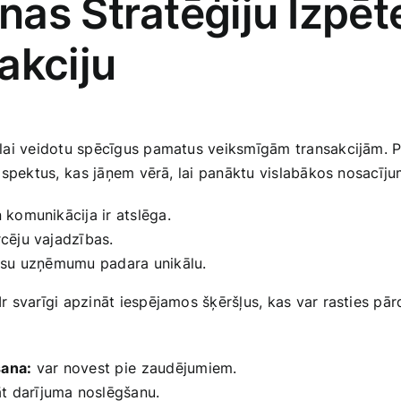
as Stratēģiju Izpēte
akciju
,⁢ lai ​veidotu spēcīgus pamatus veiksmīgām transakcijām.⁤ 
rī ​aspektus,⁤ kas jāņem vērā, lai‍ panāktu vislabākos nosacī
n komunikācija ir atslēga.
rcēju vajadzības.
jūsu⁤ uzņēmumu padara unikālu.
. Ir svarīgi apzināt iespējamos‍ šķēršļus, ‍kas var rasties pā
:
šana:
var ⁢novest pie ⁣zaudējumiem.
t ⁤darījuma noslēgšanu.