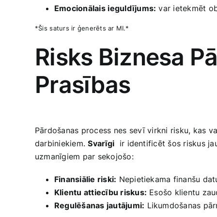
Emocionālais ⁣ieguldījums:
var ietekmēt ob
*Šis⁣ saturs‌ ir ģenerēts ar MI.*
Risks Biznesa Pā
Prasības
Pārdošanas process⁢ nes ⁢sevī virkni risku, kas⁢ v
darbiniekiem.
Svarīgi
⁣ ir identificēt šos riskus
uzmanīgiem par sekojošo:
Finansiālie riski:
Nepietiekama finanšu datu
Klientu attiecību riskus:
Esošo klientu zaud
Regulēšanas jautājumi:
Likumdošanas pārmai