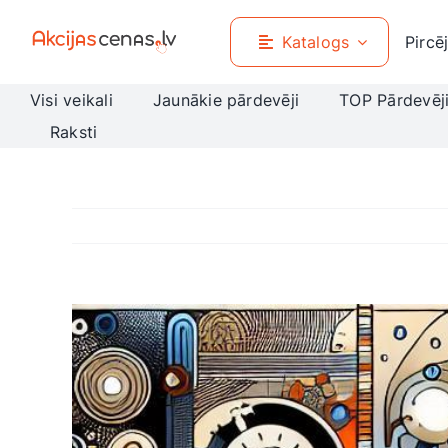
Skip
to
Katalogs
Pircē
content
Visi veikali
Jaunākie pārdevēji
TOP Pārdevēj
Raksti
View
Larger
Image