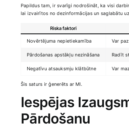
Papildus tam, ir‍ svarīgi ⁢nodrošināt, ‍ka visi d
lai izvairītos no dezinformācijas un saglabātu u
Riska ⁢faktori
Novērtējuma nepietiekamība
Var paz
Pārdošanas⁣ apstākļu ⁣nezināšana
Radīt st
Negatīvu atsauksmju‌ klātbūtne
Var mazi
Šis saturs ir ģenerēts ar MI.
Iespējas Izaugsm
Pārdošanu