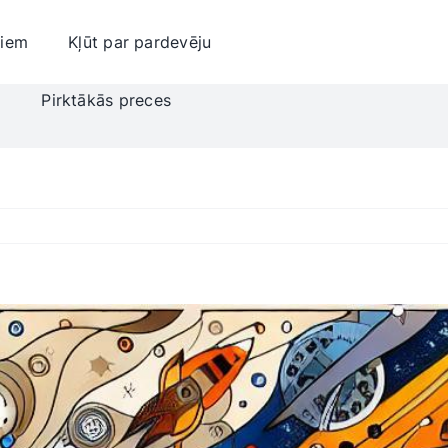
jiem
Kļūt par pardevēju
i
Pirktākās preces