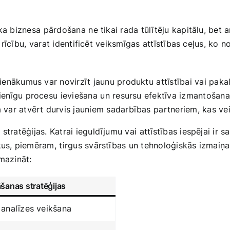
a biznesa⁣ pārdošana ⁤ne tikai​ rada​ tūlītēju kapitālu, bet a
 ⁤rīcību, ⁤varat identificēt ‍veiksmīgas attīstības ceļus, ko n
enākumus‌ var novirzīt jaunu produktu ⁢attīstībai vai paka
nīgu⁢ procesu ⁣ieviešana ⁣un resursu efektīva izmantošan
var atvērt durvis jauniem sadarbības⁢ partneriem, kas ve
tratēģijas. Katrai ieguldījumu vai ⁣attīstības iespējai‍ ir ​s
us, piemēram, ⁤tirgus svārstības​ un tehnoloģiskās ‍izmaiņas,
 mazināt:
šanas stratēģijas
 analīzes veikšana