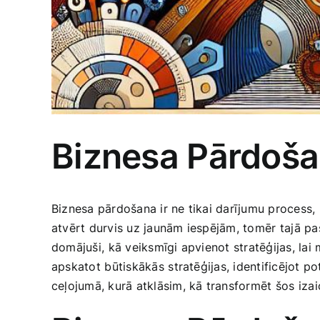
Biznesa Pārdošan
Biznesa pārdošana ​ir ne tikai darījumu ‌process, 
atvērt durvis ‍uz jaunām iespējām, tomēr ⁢tajā pašā​
domājuši, ⁤kā veiksmīgi apvienot stratēģijas, lai
apskatot ⁣būtiskākās ⁣stratēģijas, identificējot ⁣
ceļojumā, kurā atklāsim, ​kā transformēt ⁢šos iza