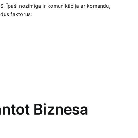
SAS. Īpaši nozīmīga‍ ir komunikācija ar komandu,
šādus faktorus:
antot Biznesa