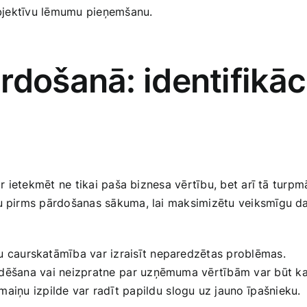
jektīvu ⁤lēmumu ‌pieņemšanu.
rdošanā: identifikāc
ar ietekmēt ne tikai ‍paša biznesa vērtību, bet arī tā turpmā
​ jau pirms pārdošanas‌ sākuma, lai maksimizētu veiksmīgu 
 caurskatāmība var izraisīt neparedzētas problēmas.
ēšana ⁣vai neizpratne ⁣par uzņēmuma vērtībām var būt ka
ņu izpilde ‍var radīt papildu ⁢slogu uz jauno ⁢īpašnieku.