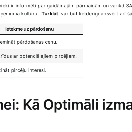
arbinieki ir⁢ informēti⁤ par gaidāmajām pārmaiņām un varikd 
zņēmuma kultūru. ‍
Turklāt
,⁢ var ​būt lietderīgi ⁣apsvērt arī 
Ietekme uz ⁢pārdošanu
emināt pārdošanas‌ cenu.
rīdus ar ⁣potenciālajiem pircējiem.
nāt pircēju interesi.
ei: Kā ⁢Optimāli ⁣izm