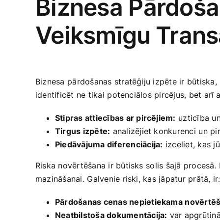
Biznesa ‌Pārdošan
‌Veiksmīgu ⁤Trans
Biznesa⁢ pārdošanas stratēģiju​ izpēte ir būtiska
identificēt ne tikai⁣ potenciālos pircējus, bet‍ a
Stipras ​attiecības ar pircējiem:
⁣uzticība u
Tirgus izpēte:
analizējiet‍ konkurenci⁢ un pi
Piedāvājuma ​diferenciācija:
⁢izceliet, kas 
Riska novērtēšana‍ ir būtisks ⁣solis‍ šajā ‌procesā
mazināšanai.⁢ Galvenie riski, kas jāpatur prātā, ir
Pārdošanas cenas nepietiekama ⁢novērtē
Neatbilstoša dokumentācija:
var apgrūtinā