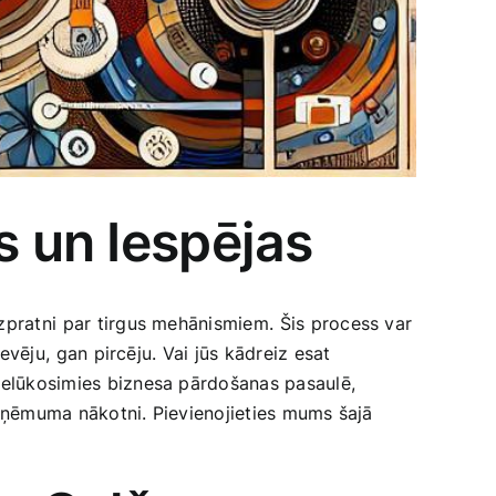
s un Iespējas
izpratni⁢ par tirgus‍ mehānismiem. ⁣Šis process var
evēju,⁣ gan pircēju. Vai ‍jūs kādreiz esat
ielūkosimies ‌biznesa‌ pārdošanas ‌pasaulē,
 uzņēmuma​ nākotni. Pievienojieties mums šajā