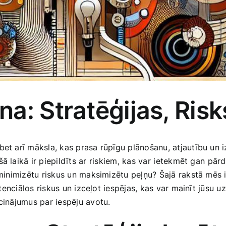
a: Stratēģijas, Risk
bet‍ arī māksla, kas prasa ​rūpīgu plānošanu, atjautību ‌un‍ 
 laikā ir piepildīts ar ⁣riskiem, kas var⁢ ietekmēt ​gan⁣ pārd
 ​minimizētu riskus​ un maksimizētu peļņu? Šajā rakstā mēs 
potenciālos riskus un izceļot iespējas,​ kas var mainīt jūsu
icinājumus par​ iespēju avotu.