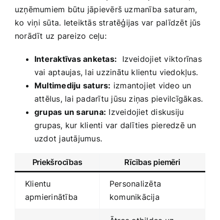
uzņēmumiem būtu jāpievērš uzmanība saturam,
⁢ko viņi sūta. Ieteiktās stratēģijas var palīdzēt jūs
norādīt uz pareizo ceļu:
Interaktīvas anketas:
​ Izveidojiet viktorīnas
vai aptaujas, lai uzzinātu klientu ⁣viedokļus.
Multimediju saturs:
‌izmantojiet video un
attēlus, lai ‌padarītu jūsu ziņas pievilcīgākas.
grupas un saruna:
Izveidojiet‌ diskusiju
grupas, kur klienti var dalīties pieredzē un
uzdot jautājumus.
Priekšrocības
Rīcības piemēri
Klientu⁣
Personalizēta
apmierinātība
komunikācija