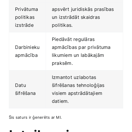
Privātuma
apsvērt juridiskās prasības
politikas
un izstrādāt skaidras
‍izstrāde
politikas.
Piedāvāt regulāras‌
Darbinieku
apmācības par privātuma
apmācība
likumiem un labākajām
praksēm.
Izmantot uzlabotas
Datu
šifrēšanas tehnoloģijas‍
šifrēšana
visiem apstrādātajiem
datiem.
Šis saturs ir ģenerēts ar⁤ MI.