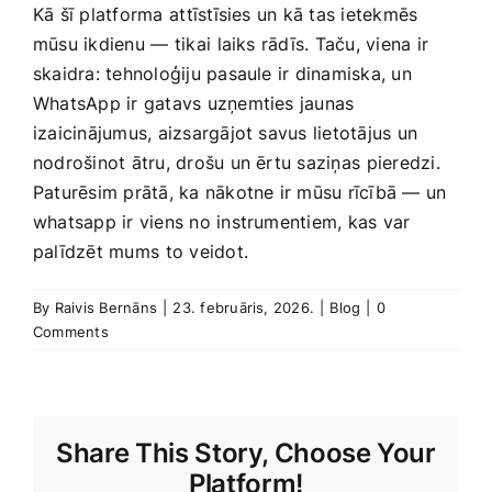
Kā šī platforma⁣ attīstīsies un kā tas ietekmēs
mūsu ikdienu ⁣— tikai⁣ laiks rādīs. Taču, viena ir
skaidra: tehnoloģiju pasaule ir dinamiska, un
WhatsApp ir gatavs uzņemties ‌jaunas
izaicinājumus, aizsargājot savus lietotājus un
nodrošinot ātru, drošu un ērtu saziņas⁤ pieredzi.
Paturēsim prātā, ka nākotne ‍ir mūsu rīcībā —⁣ un
whatsapp ir viens no instrumentiem, kas var
palīdzēt mums⁣ to veidot.
By
Raivis Bernāns
|
23. februāris, 2026.
|
Blog
|
0
Comments
Share This Story, Choose Your
Platform!