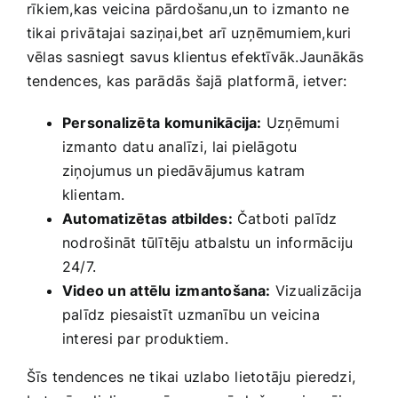
rīkiem,kas veicina pārdošanu,un to​ izmanto ne‍
tikai privātajai saziņai,bet arī uzņēmumiem,kuri
vēlas sasniegt savus klientus efektīvāk.Jaunākās
tendences, kas parādās šajā platformā, ietver:
Personalizēta ⁤komunikācija:
Uzņēmumi
izmanto datu analīzi, ⁣lai pielāgotu
ziņojumus un piedāvājumus katram
klientam.
Automatizētas⁤ atbildes:
Čatboti palīdz
nodrošināt tūlītēju atbalstu un informāciju
24/7.
Video un attēlu izmantošana:
​Vizualizācija
palīdz piesaistīt uzmanību un veicina
interesi par produktiem.
Šīs tendences⁤ ne tikai uzlabo lietotāju pieredzi,