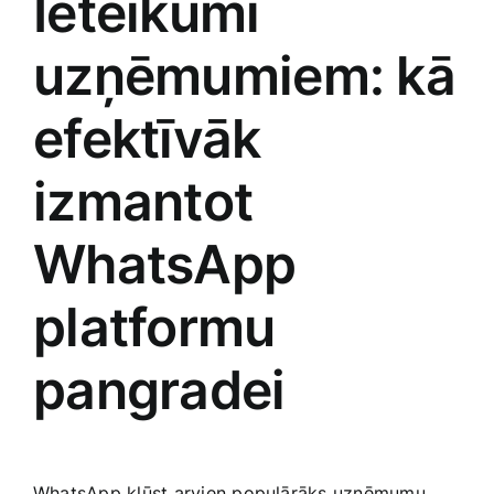
Ieteikumi
uzņēmumiem: ​kā
efektīvāk
izmantot
WhatsApp
platformu
pangradei
WhatsApp kļūst arvien populārāks uzņēmumu