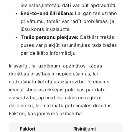
ieviestas,lietotāju dati‌ var būt apdraudēti.
End-to-end šifrēšana:
Lai gan tas uzlabo
privātumu, tomēr var ⁢radīt problēmas, ja
jūsu ‍konts ir​ uzlauzts.
Trešo personu piekļuve:
Dažkārt trešās
puses var piekļūt sarunām,kas rada bažas⁤
par delikāto informāciju.
Ir svarīgi, lai uzņēmumi apzinātos, kādas
drošības prasības ir nepieciešamas, lai‍
nodrošinātu lietotāju⁤ aizsardzību. ‍Ieteicams
⁤ieviest stingras iekšējās politikas par datu
aizsardzību, apzināties riskus un izglītot
darbinieku, lai mazinātu potenciālos draudus.
Faktori, kas jāpievērš uzmanība:
Faktori
Risinājumi