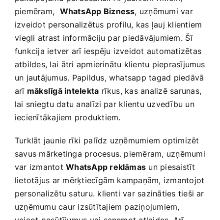
piemēram, ‌
WhatsApp Bizness
, uzņēmumi var
izveidot personalizētus profilu, kas ļauj klientiem
⁢viegli atrast informāciju par piedāvājumiem. Šī
funkcija ietver arī iespēju izveidot automatizētas
atbildes, lai ⁢ātri apmierinātu klientu pieprasījumus
un jautājumus. Papildus, whatsapp‍ tagad piedāvā
arī
mākslīgā intelekta
rīkus, kas analizē sarunas,
lai⁣ sniegtu datu analīzi par klientu uzvedību un⁣
iecienītākajiem produktiem.
Turklāt jaunie rīki⁣ palīdz‌ uzņēmumiem optimizēt
savus mārketinga procesus.​ piemēram, uzņēmumi
var izmantot
WhatsApp reklāmas
un piesaistīt
lietotājus ar mērķtiecīgām kampaņām, izmantojot
personalizētu saturu. klienti‌ var sazināties tieši ar‍
uzņēmumu caur izsūtītajiem paziņojumiem,
veicot pasūtījumus vai saņemot atlaides. Arī