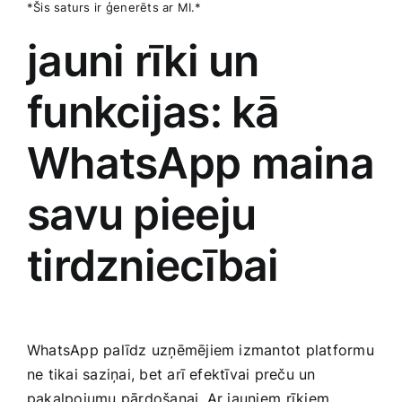
*Šis saturs⁤ ir ģenerēts ar MI.*
jauni rīki un
funkcijas: kā
WhatsApp maina
savu ‍pieeju
tirdzniecībai
WhatsApp palīdz uzņēmējiem izmantot platformu
ne tikai saziņai, bet arī efektīvai preču un​
pakalpojumu pārdošanai. Ar jauniem⁤ rīkiem,