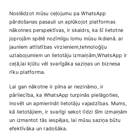
Noslēdzot ​mūsu ceļojumu​ pa‍ WhatsApp
pārdošanas pasauli un aplūkojot platformas
nākotnes ⁤perspektīvas, ir skaidrs, ka šī lietotne
joprojām spēlē nozīmīgu lomu mūsu ikdienā. ar
jauniem attīstības virzieniem,tehnoloģiju
uzlabojumiem un lietotāju izmaiņām,WhatsApp ir
ceļā,lai kļūtu vēl⁣ svarīgāka saziņas un biznesa
rīku platforma.
Lai​ gan nākotne ir pilna ar nezināmo, ir
pārliecība, ka WhatsApp turpinās pielāgoties,
inovēt un apmierināt‍ lietotāju vajadzības.⁤ Mums,
kā ⁣lietotājiem, ir svarīgi sekot līdzi⁣ šīm izmaiņām
un izmantot tās iespējas, lai mūsu saziņa būtu
efektīvāka un radošāka.