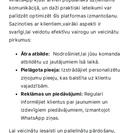
komunikācijā, un daži praktiski ieteikumi var
palīdzēt optimizēt šīs⁤ platformas izmantošanu.
Sazinoties ar klientiem,vairāki⁢ aspekti⁤ ir
svarīgi,lai veidotu efektīvu‍ vairogu ⁤un veicinātu
pirkumus:
Ātra atbilde:
‍ Nodrošiniet,lai jūsu komanda
atbildētu uz jautājumiem īsā laikā.
Pielāgota ​pieeja:
Izstrādājiet personalizētu
ziņojumu ⁢pieeju, kas balstīta uz klientu
‌vajadzībām.
Reklāmas un piedāvājumi:
Regulari
informējiet​ klientus⁢ par jaunumiem ⁣un
‌izdevīgiem piedāvājumiem, izmantojot
WhatsApp ziņas.
Lai veicinātu ⁤iesaisti un palielinātu pārdošanu,