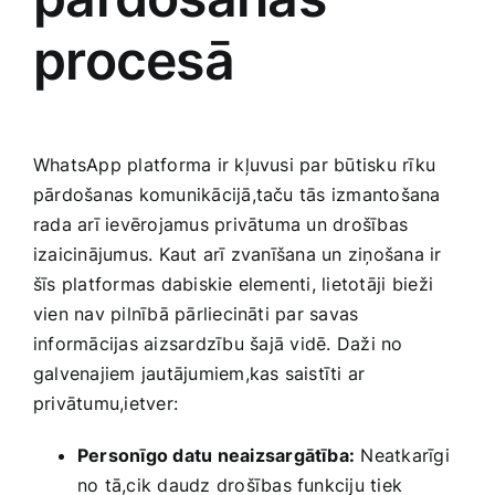
procesā
WhatsApp platforma ir kļuvusi par būtisku rīku
pārdošanas komunikācijā,taču tās‌ izmantošana
rada arī ievērojamus privātuma un drošības
izaicinājumus. Kaut arī zvanīšana un ​ziņošana ir
šīs platformas dabiskie elementi, lietotāji ⁤bieži
vien nav pilnībā pārliecināti par savas
informācijas aizsardzību ⁣šajā vidē. Daži no
galvenajiem jautājumiem,kas saistīti⁢ ar
privātumu,ietver:
Personīgo datu neaizsargātība:
Neatkarīgi
no tā,cik daudz drošības funkciju tiek