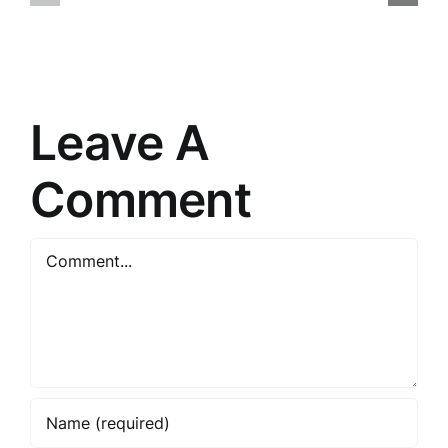
cauri
un
“”
izaicināju
pasaulē
mūsdienā
Leave A
Comment
Comment