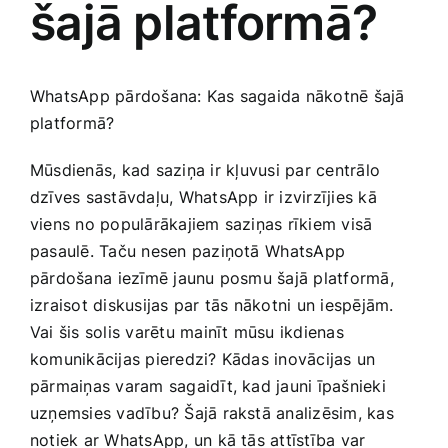
šajā platformā?
Medicīnas preces
Mobilie telefoni, planšetdatori
WhatsApp pārdošana: Kas sagaida nākotnē šajā
platformā?
Pakalpojumi
Mūsdienās, kad saziņa ir ⁢kļuvusi par centrālo
dzīves sastāvdaļu, WhatsApp ir izvirzījies kā
Pārtikas preces
viens‍ no populārākajiem saziņas rīkiem visā
pasaulē. Taču ‌nesen paziņotā⁢ WhatsApp
Preces birojam
pārdošana⁣ iezīmē jaunu posmu šajā platformā,
izraisot diskusijas par tās nākotni un iespējām.
Vai ‍šis solis ​varētu mainīt mūsu ikdienas
Preces pieaugušajiem
komunikācijas pieredzi? Kādas inovācijas ⁣un
pārmaiņas varam sagaidīt, kad jauni īpašnieki
Rotaļlietas, bērnu preces
uzņemsies vadību? Šajā rakstā analizēsim, kas
notiek ar WhatsApp, un kā tās attīstība var