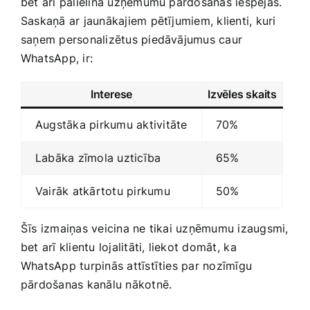
bet arī palielina uzņēmumu pārdošanas iespējas.
Saskaņā ar jaunākajiem pētījumiem, klienti, kuri
saņem personalizētus piedāvājumus caur
WhatsApp, ir:
Interese
Izvēles skaits
Augstāka pirkumu aktivitāte
70%
Labāka zīmola uzticība
65%
Vairāk atkārtotu pirkumu
50%
Šīs izmaiņas veicina ne tikai uzņēmumu izaugsmi,
bet arī klientu lojalitāti, liekot domāt, ⁢ka⁣
WhatsApp turpinās attīstīties par nozīmīgu⁤
pārdošanas kanālu‍ nākotnē.