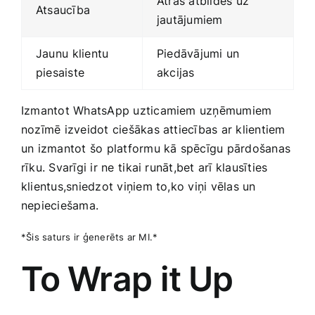
Ātras atbildes uz
Atsaucība
jautājumiem
Jaunu ⁤klientu
Piedāvājumi un
piesaiste
akcijas
Izmantot WhatsApp uzticamiem‍ uzņēmumiem
nozīmē izveidot ciešākas attiecības ar klientiem
un izmantot šo platformu kā spēcīgu pārdošanas⁤
rīku. Svarīgi ir ne⁣ tikai runāt,bet arī klausīties
klientus,sniedzot viņiem to,ko viņi vēlas un
nepieciešama.
*Šis saturs ir ģenerēts ar MI.*
To⁤ Wrap it ⁤Up