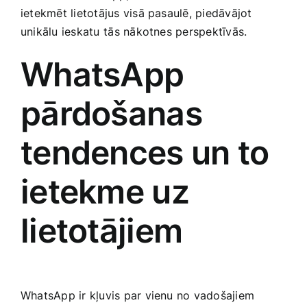
ietekmēt lietotājus visā pasaulē, piedāvājot
Smaržas, kosmētika
unikālu‍ ieskatu⁤ tās nākotnes perspektīvās.
Sports, tūrisms un atpūta
WhatsApp
pārdošanas
TV un Sadzīves tehnika
tendences un to
Zoo preces
ietekme uz
lietotājiem
WhatsApp ir kļuvis par vienu no vadošajiem