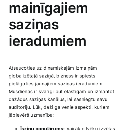
mainīgajiem
‌saziņas
ieradumiem
Atsaucoties uz dinamiskajām izmaiņām
‍globalizētajā saziņā, bizness ir spiests
pielāgoties jaunajiem saziņas⁢ ieradumiem.
Mūsdienās ir ⁣svarīgi⁤ būt elastīgam un izmantot
dažādus saziņas kanālus, lai ‍sasniegtu savu
auditoriju. Lūk, daži galvenie aspekti, kuriem
jāpievērš‍ uzmanība:
Īsziņu populārums:
Vairāk cilvēku ⁤izvēlas