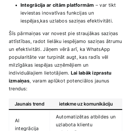
Integrācija ar⁤ citām platformām
– var⁣ tikt
ieviestas inovatīvas funkcijas un
iespējas,kas uzlabos saziņas ​efektivitāti.
Šīs⁢ pārmaiņas var novest pie straujākas ​saziņas
⁤attīstības, radot lielāku iespējamo saziņas ātrumu⁤
un efektivitāti.⁤ Jāņem ⁣vērā ⁤arī,‍ ka WhatsApp
⁤popularitāte ⁤var turpināt augt, kas radīs vēl‍
milzīgākas iespējas uzņēmējiem⁣ un
individuālajiem lietotājiem.
Lai labāk izprastu
izmaiņas
, ⁢varam ​aplūkot potenciālos jaunus
trendus:
Jaunais ‌trend
ietekme uz⁤ komunikāciju
Automatizētas atbildes un
AI
uzlabota klientu
integrācija