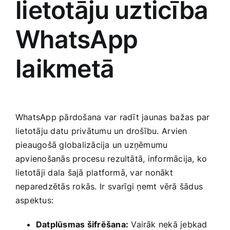
lietotāju⁣ uzticība
‍WhatsApp
laikmetā
WhatsApp pārdošana var⁤ radīt jaunas ⁤bažas par
‌lietotāju datu privātumu un drošību. ⁤Arvien
pieaugošā globalizācija un ‍uzņēmumu
apvienošanās procesu rezultātā, informācija, ko
lietotāji dala šajā platformā, var nonākt
neparedzētās rokās.‍ Ir svarīgi ņemt vērā šādus​
aspektus:
Datplūsmas šifrēšana:
Vairāk nekā jebkad