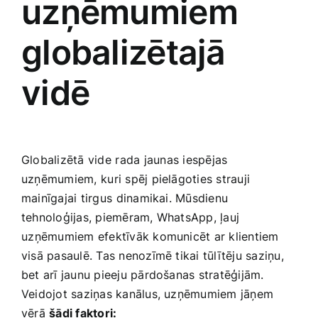
uzņēmumiem
globalizētajā
vidē
Globalizētā vide ⁢rada⁢ jaunas‌ iespējas
uzņēmumiem,⁤ kuri spēj pielāgoties strauji
mainīgajai tirgus⁣ dinamikai. Mūsdienu
‍tehnoloģijas, piemēram, WhatsApp, ļauj
⁢uzņēmumiem efektīvāk komunicēt ar klientiem
‍visā pasaulē.​ Tas​ nenozīmē tikai tūlītēju saziņu,
bet arī jaunu pieeju pārdošanas stratēģijām.
Veidojot saziņas kanālus, uzņēmumiem jāņem
vērā
šādi​ faktori: