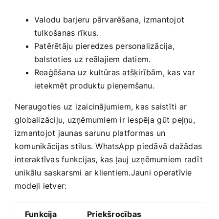
Valodu barjeru pārvarēšana, izmantojot
tulkošanas rīkus.
Patērētāju pieredzes personalizācija,
balstoties uz reālajiem datiem.
Reaģēšana uz kultūras atšķirībām,‍ kas var
ietekmēt produktu pieņemšanu.
Neraugoties uz izaicinājumiem, kas saistīti ar
globalizāciju, uzņēmumiem ⁤ir iespēja⁤ gūt peļņu,⁢
izmantojot jaunas sarunu ‍platformas ⁢un
‌komunikācijas stilus. WhatsApp piedāvā dažādas
interaktīvas funkcijas, kas ļauj uzņēmumiem radīt
unikālu ⁤saskarsmi ar klientiem.Jauni operatīvie
modeļi ietver:
Funkcija
Priekšrocības