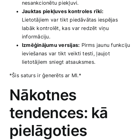
nesankcionētu piekļuvi.
Jauktas piekļuves kontroles rīki:
Lietotājiem⁣ var tikt piedāvātas iespējas
labāk kontrolēt, kas ⁣var redzēt viņu
informāciju.
Izmēģinājumu versijas:
Pirms jaunu funkciju⁤
ieviešanas var tikt veikti testi, ⁢ļaujot
lietotājiem ‌sniegt atsauksmes.
*Šis ⁢saturs⁤ ir ģenerēts ar MI.*
Nākotnes
tendences: kā
pielāgoties