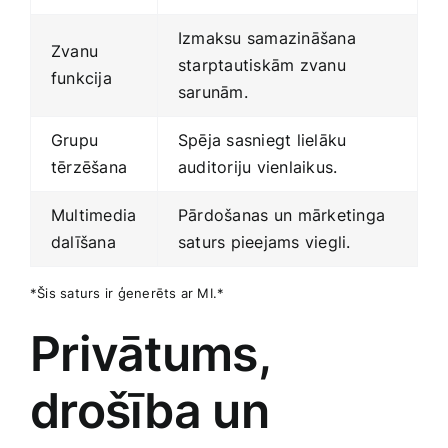
Izmaksu​ samazināšana
Zvanu
starptautiskām zvanu‍
funkcija
sarunām.
Grupu
Spēja‌ sasniegt lielāku
tērzēšana
auditoriju vienlaikus.
Multimedia
Pārdošanas ⁢un mārketinga
dalīšana
saturs pieejams viegli.
*Šis saturs ir ģenerēts ​ar MI.*
Privātums,
drošība un