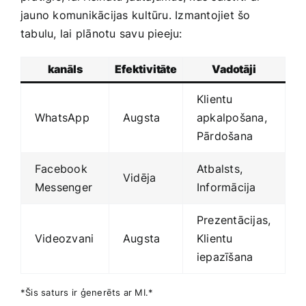
jauno komunikācijas⁢ kultūru. Izmantojiet‌ šo
tabulu, lai plānotu savu pieeju:
kanāls
Efektivitāte
Vadotāji
Klientu
WhatsApp
Augsta
apkalpošana,
Pārdošana
Facebook⁢
Atbalsts,
Vidēja
Messenger
Informācija
Prezentācijas,
Videozvani
Augsta
Klientu
iepazīšana
*Šis saturs ir ģenerēts ar MI.*