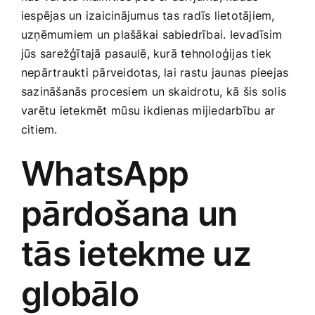
Smaržas, kosmētika
iespējas un izaicinājumus tas radīs lietotājiem,
uzņēmumiem un plašākai sabiedrībai. ⁤Ievadīsim
jūs sarežģītajā pasaulē, kurā tehnoloģijas tiek
Sports, tūrisms un atpūta
nepārtraukti ‌pārveidotas,‌ lai rastu⁤ jaunas pieejas
sazināšanās procesiem⁢ un​ skaidrotu, ⁢kā šis solis
TV un Sadzīves tehnika
varētu ietekmēt⁤ mūsu ikdienas mijiedarbību ⁤ar
citiem.
Zoo preces
WhatsApp
pārdošana un
tās ietekme uz⁣
globālo