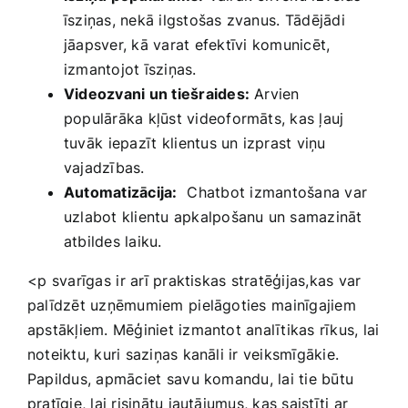
‌īsziņas, nekā ilgstošas zvanus.⁣ Tādējādi
jāapsver, kā ‍varat efektīvi ⁣komunicēt,
izmantojot īsziņas.
Videozvani un tiešraides:
Arvien
populārāka‌ kļūst videoformāts,‌ kas ļauj
tuvāk⁤ iepazīt⁤ klientus ‌un izprast viņu
vajadzības.
Automatizācija:
⁤ Chatbot⁣ izmantošana var
uzlabot ‍klientu apkalpošanu un samazināt
atbildes laiku.
<p ⁤svarīgas ⁤ir arī praktiskas stratēģijas,kas var
palīdzēt uzņēmumiem ⁢pielāgoties ⁢mainīgajiem
apstākļiem. ‍Mēģiniet izmantot analītikas rīkus, lai
noteiktu, kuri saziņas kanāli ir veiksmīgākie.
‌Papildus,‍ apmāciet⁣ savu komandu, lai tie būtu
pratīgie, lai risinātu jautājumus,‌ kas saistīti ar