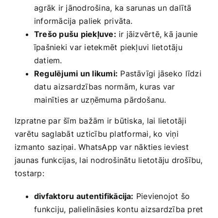
⁢agrāk ir jānodrošina, ⁣ka sarunas un dalītā
informācija⁢ paliek privāta.
Trešo pušu piekļuve:
ir jāizvērtē, kā jaunie
īpašnieki var ietekmēt piekļuvi lietotāju
datiem.
Regulējumi un likumi:
Pastāvīgi jāseko ⁣līdzi⁤
datu⁣ aizsardzības normām, kuras ‌var
mainīties ar uzņēmuma ​pārdošanu.
Izpratne par šīm ‌bažām ir⁣ būtiska,‍ lai lietotāji
varētu⁤ saglabāt uzticību platformai, ko ​viņi
izmanto ​saziņai.​ WhatsApp​ var nākties ieviest
jaunas funkcijas, lai nodrošinātu lietotāju drošību,
tostarp:
divfaktoru⁢ autentifikācija:
Pievienojot šo
⁢funkciju, palielināsies kontu aizsardzība pret