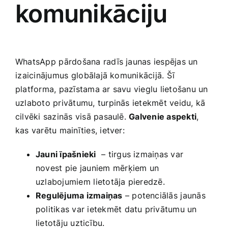
komunikāciju
WhatsApp⁤ pārdošana radīs‍ jaunas iespējas un
⁤izaicinājumus⁣ globālajā komunikācijā.⁣ Šī
platforma, ‍pazīstama ar savu vieglu lietošanu un
uzlaboto privātumu, turpinās ietekmēt veidu, kā
cilvēki ​sazinās visā pasaulē.
Galvenie aspekti
,
‌kas varētu mainīties, ietver:
Jauni īpašnieki
‌ – tirgus izmaiņas var
novest⁤ pie jauniem ‍mērķiem un⁣
uzlabojumiem⁢ lietotāja pieredzē.
Regulējuma izmaiņas
– ​potenciālās⁤ jaunās
politikas var ietekmēt datu privātumu un
lietotāju ‍uzticību.