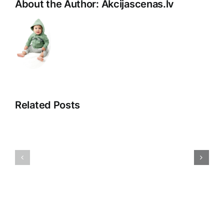
About the Author:
Akcijascenas.lv
Related Posts
Pārdošan
Digitālā
argumentā
reklāma:
Māksla
Iespējas
pārliecinā
un
un
izaicinājumi
sasniegt
mūsdienās
mērķus