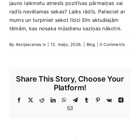
jauno laikmetu atnesīs pozitīvas pārmaiņas ⁣vai
radīs nevēlamas sekas? Laiks ‍rādīs. ⁤Palieciet ar
mums un⁢ turpiniet sekot līdzi šīm⁢ aktuālajām
‌tēmām, kas nosaka ‍mūsdienu saziņas nākotni.
By
Akcijascenas.lv
|
12. maijs, 2026.
|
Blog
|
0 Comments
Share This Story, Choose Your
Platform!
Facebook
X
Reddit
LinkedIn
WhatsApp
Telegram
Tumblr
Pinterest
Vk
Xing
E-
Pasts