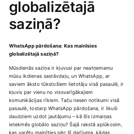
globalizētajā
Medicīnas preces
saziņā?
Mobilie telefoni, planšetdatori
Pakalpojumi
WhatsApp pārdošana: ⁢Kas mainīsies
‍globalizētajā‍ saziņā?
Pārtikas preces
Mūsdienās saziņa ir⁤ kļuvusi par neatņemamu
mūsu ikdienas⁤ sastāvdaļu, un WhatsApp, ar
Preces birojam
saviem āksto tūkstošiem‌ lietotāju visā ⁤pasaulē,‌ ir
‍kļuvis par vienu no vissvarīgākajiem
komunikācijas rīkiem. ‍Taču nesen notikumi⁣ visā
Preces pieaugušajiem
pasaulē, tostarp WhatsApp pārdošana, ir likuši
daudziem ‌uzdot jautājumu – kā šīs ⁣izmaiņas
Rotaļlietas, bērnu preces
⁤ietekmēs globālo ⁢saziņu? Šajā ‌rakstā aplūkosim,‍
kas varētu mainīties pēc šī darījuma, kādas