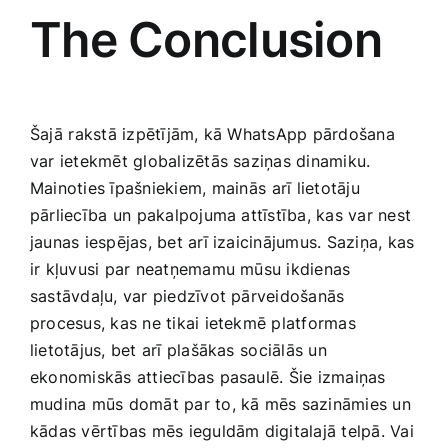
The Conclusion
Šajā ⁤rakstā izpētījām, kā WhatsApp pārdošana‍
var ietekmēt globalizētās saziņas ‍dinamiku.
Mainoties īpašniekiem, ⁣mainās ⁣arī​ lietotāju
pārliecība un⁢ pakalpojuma attīstība, kas var nest
jaunas iespējas, bet arī izaicinājumus. Saziņa, kas
ir kļuvusi par neatņemamu mūsu ikdienas⁣
sastāvdaļu, var‍ piedzīvot pārveidošanās
procesus, kas ‍ne ‌tikai ietekmē platformas
lietotājus, bet arī plašākas ⁢sociālās un
ekonomiskās attiecības pasaulē. Šie izmaiņas
mudina mūs domāt‍ par to, ​kā mēs sazināmies un
kādas ​vērtības mēs ‌ieguldām digitalajā telpā. Vai