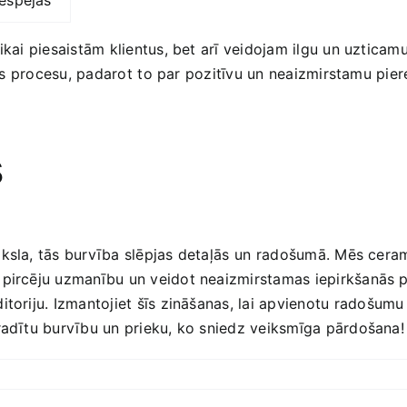
iespējas
ikai piesaistām klientus, bet arī veidojam ilgu un uzticamu 
ēles procesu, padarot⁣ to‌ par pozitīvu un neaizmirstamu pier
s
ksla, tās burvība slēpjas detaļās⁤ un⁢ radošumā. Mēs ceram, 
 pircēju uzmanību un veidot neaizmirstamas iepirkšanās pier
oriju. Izmantojiet šīs zināšanas, lai apvienotu ⁣radošumu ar 
radītu burvību ‌un prieku, ko ‍sniedz veiksmīga‌ pārdošana!
s