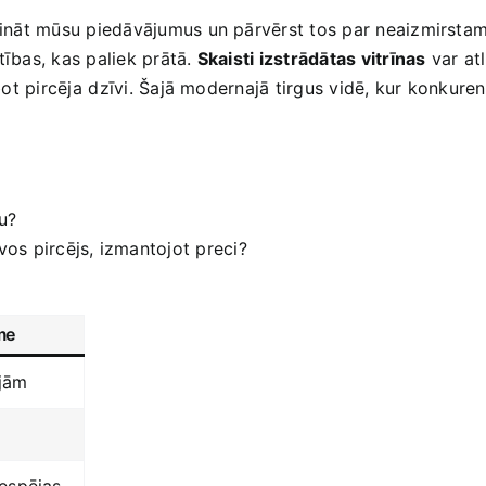
īvināt mūsu piedāvājumus un ‌pārvērst tos par neaizmirstamā
tības, kas paliek prātā.
Skaisti ‌izstrādātas vitrīnas
var ⁤at
bot pircēja⁤ dzīvi. Šajā modernajā tirgus ‌vidē, kur konkurence
? ‌
os pircējs, izmantojot preci?
me
ijām