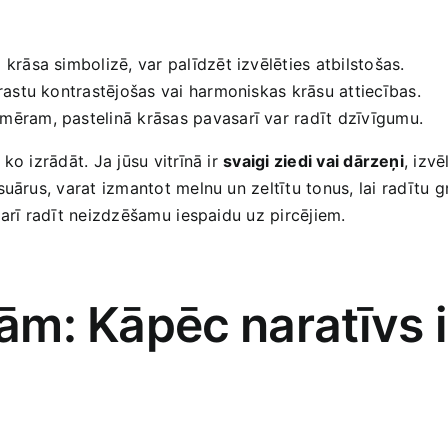
​ krāsa simbolizē,‍ var ‌palīdzēt izvēlēties atbilstošas.
 atrastu kontrastējošas vai harmoniskas krāsu attiecības.
emēram, pastelinā ‍krāsas pavasarī var radīt dzīvīgumu.
ko izrādāt. Ja jūsu vitrīnā ir
svaigi ziedi vai dārzeņi
, izv
suārus, varat izmantot melnu un zeltītu tonus, lai⁣ radītu 
 arī radīt neizdzēšamu⁤ iespaidu uz pircējiem.
nām: Kāpēc ⁤naratīvs 