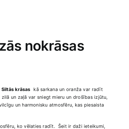
eizās nokrāsas
.
Siltās krāsas
⁣ kā sarkana un ​oranža var ⁢radīt
zilā un zaļā var sniegt‍ mieru⁢ un drošības izjūtu,⁤
ievilcīgu un harmonisku atmosfēru, ⁣kas⁢ piesaista
ēru, ko vēlaties radīt.⁢ ⁣ Šeit ir daži ieteikumi,