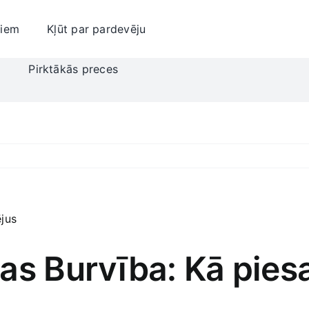
jiem
Kļūt par pardevēju
i
Pirktākās preces
as Burvība: Kā piesai