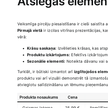
Atslēgas element
Veiksmīga pircēju piesaistīšana‌ ir cieši saistīta 
Pirmajā vietā
‌ir izcilas vitrīnas⁤ prezentācijas, ‌
vērā:
Krāsu saskaņa:
Izvēlieties ‌krāsas, kas atsp
Produktu izkārtojums:
‍Efektīvs izkārtojums
Sezonālie elementi:
Noteikta⁢ dāvanu⁣ vai s
Turklāt, ir būtiski izmantot arī
izglītojošos ele
produktu vai arī‍ vizuāli demonstrēt ⁣tā izmantoš
atvieglotu salīdzināšanu un lēmumu pieņemšanu, ​
Produkta nosaukums
Cena
Gaismas⁤ laterna
25,99 €
Ilgmūžīgs