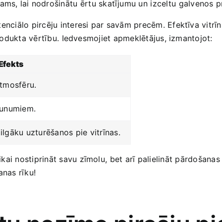
ams,‌ lai nodrošinātu⁤ ērtu skatījumu un ⁤izceltu⁣ galvenos 
otenciālo pircēju‍ interesi par savām precēm.‍ Efektīva vitrīna
t produkta‍ vērtību. ⁢Iedvesmojiet ​apmeklētājus, izmantojot:
Efekts
atmosfēru.
jaunumiem.
n​ ilgāku uzturēšanos pie ⁣vitrīnas.
tikai nostiprināt savu zīmolu,⁣ bet‍ arī palielināt ⁢pārdošanas
nas‍ rīku!