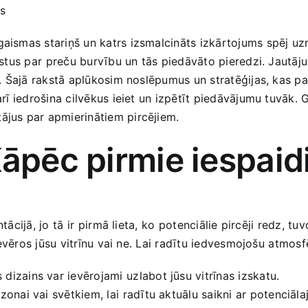
us
ismas stariņš​ un katrs izsmalcināts izkārtojums ⁤spēj uzrun
āstus par ⁣preču burvību ​un tās piedāvāto pieredzi. Jautāj
ai. Šajā rakstā aplūkosim noslēpumus‍ un stratēģijas, kas p
rī iedrošina cilvēkus ieiet un izpētīt piedāvājumu tuvāk.⁤ Gū
tājus par apmierinātiem pircējiem.
āpēc pirmie iespaidi 
ntācijā, ‍jo⁢ tā ir⁤ pirmā lieta, ⁤ko potenciālie pircēji red
​ievēros jūsu vitrīnu‌ vai ‌ne. Lai ​radītu iedvesmojošu⁢ atmos
izains var ievērojami ⁢uzlabot jūsu‌ vitrīnas izskatu.
zonai vai svētkiem, lai ⁢radītu aktuālu saikni ‍ar potenciāla