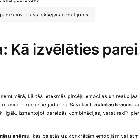
 dizains, ‍plašs‌ iekšējais nodalījums
: Kā ‍izvēlēties par
gi ņemt​ vērā,​ kā tās⁣ ietekmēs pircēju emocijas⁣ un reakcijas
n mudina pircējus iegādāties.‍ Savukārt,
aukstās krāsas
kā 
liek ilgāk. Izmantojot pareizās kombinācijas, varat radīt ⁤p
rāsu shēmu
, kas ‍balstās uz ⁣konkrētām emocijām vai atmosf