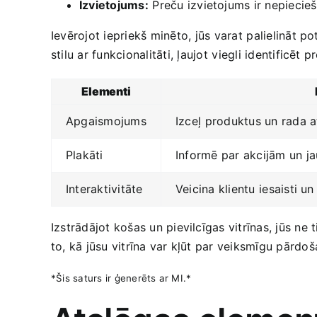
Izvietojums:
⁤Preču izvietojums ir nepiecieš
Ievērojot ‍iepriekš minēto, ⁣jūs varat ⁤palielināt p
stilu ar funkcionalitāti,⁢ ļaujot ⁤viegli‍ identificē
Elementi
Apgaismojums
Izceļ⁢ produktus​ un rada 
Plakāti
Informē ‍par akcijām⁢ un 
Interaktivitāte
Veicina ‍klientu ⁤iesaisti u
Izstrādājot košas ‍un pievilcīgas vitrīnas, ‌jūs ne 
to,‍ kā jūsu vitrīna var kļūt par veiksmīgu pārdoša
*Šis saturs‌ ir ģenerēts ar ‍MI.*