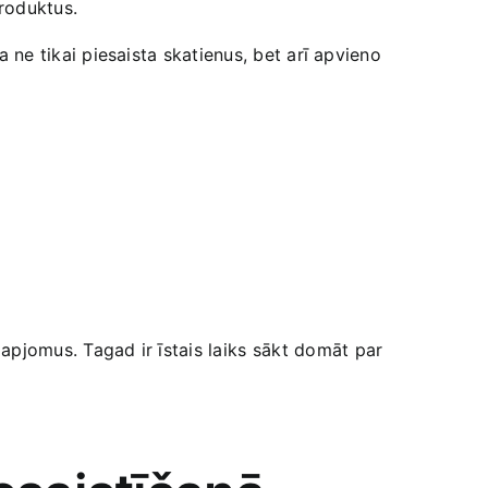
produktus.
 ‍ne tikai piesaista skatienus, bet ‍arī apvieno​
 apjomus.​ Tagad ir ‌īstais laiks⁤ sākt ⁣domāt par