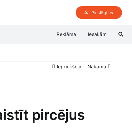
Pieslēgties
Reklāma
Iesakām
Iepriekšējā
Nākamā
stīt pircējus