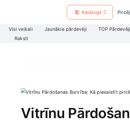
Skip
to
Katalogs
Pircē
content
Visi veikali
Jaunākie pārdevēji
TOP Pārdevēj
Raksti
View
Larger
Image
Vitrīnu Pārdošan