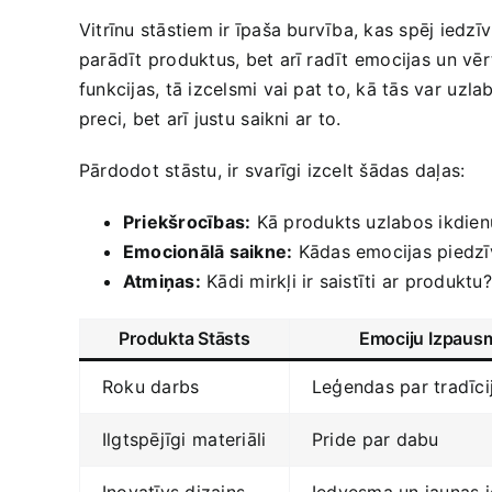
Vitrīnu stāstiem ir īpaša burvība, kas spēj iedz
parādīt produktus, bet arī radīt emocijas ⁢un vēr
funkcijas, tā izcelsmi vai pat to, ‍kā tās var⁢ uzla
preci, bet arī justu ⁢saikni⁣ ar to.
Pārdodot stāstu, ir svarīgi izcelt šādas daļas:​
Priekšrocības:
Kā produkts uzlabos ikdienu
Emocionālā saikne:
Kādas emocijas piedzīv
Atmiņas:
Kādi mirkļi ir saistīti ar produktu?
Produkta Stāsts
Emociju Izpaus
Roku darbs
Leģendas ​par tradīc
Ilgtspējīgi⁣ materiāli
Pride ⁤par‍ dabu