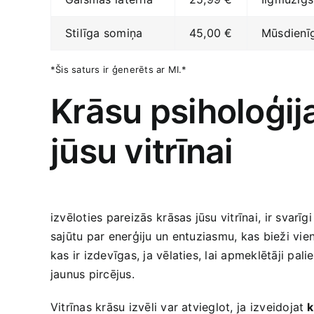
Stilīga somiņa
45,00 €
Mūsdienīgs
*Šis saturs ir⁣ ģenerēts ar MI.*
Krāsu psiholoģija
jūsu vitrīnai
izvēloties pareizās⁣ krāsas jūsu ‍vitrīnai, ⁤ir svarī
sajūtu par enerģiju⁢ un entuziasmu, kas bieži vie
kas‌ ir izdevīgas, ja vēlaties, lai ‍apmeklētāji pa
jaunus pircējus.
Vitrīnas ‌krāsu izvēli var atvieglot, ja⁣ izveidojat
k