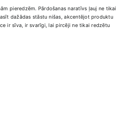
m⁢ pieredzēm.‍ Pārdošanas naratīvs‍ ļauj ne tikai
lasīt dažādas ‍stāstu nišas, ⁤akcentējot produktu
 ir sīva, ir svarīgi, lai pircēji ne tikai redzētu