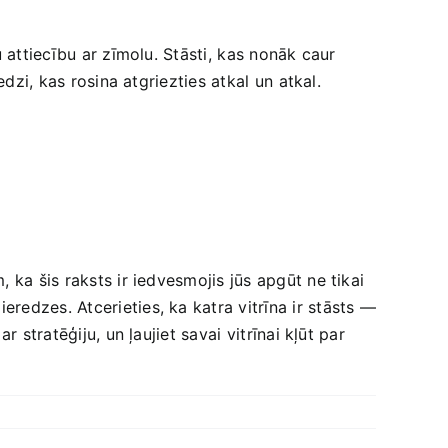
attiecību‍ ar zīmolu. Stāsti, ⁢kas nonāk caur
edzi, kas rosina atgriezties atkal ⁣un atkal.
ka šis‍ raksts ir iedvesmojis jūs apgūt ‌ne tikai
edzes. Atcerieties, ka katra‍ vitrīna ir ‌stāsts —
stratēģiju, un ļaujiet savai⁢ vitrīnai kļūt par