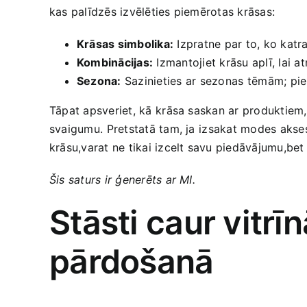
kas palīdzēs‌ izvēlēties‌ piemērotas krāsas:
Krāsas simbolika:
Izpratne⁤ par to, ko katra
Kombinācijas:
Izmantojiet⁢ krāsu ‌aplī, lai
Sezona:
Sazinieties ⁣ar sezonas⁢ tēmām; pi
Tāpat apsveriet, kā ⁢krāsa ‌saskan ar produktiem, 
svaigumu. ⁣Pretstatā tam, ja⁣ izsakat‍ modes akse
krāsu,varat ne tikai izcelt savu ‌piedāvājumu,bet
Šis saturs‍ ir ģenerēts ar MI.
Stāsti caur vitrī
‌pārdošanā