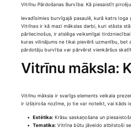
Vitrīnu Pārdošanas​ Burvība: Kā piesaistīt pircēj
Ievadīsimies burvīgajā pasaulē, kurā katrs loga ga
Vitrīnas ir kā mazi mākslas darbi, kuri⁤ stāsta st
pārliecinošus, ir atslēga veiksmīgai⁤ tirdzniecīb
kuras⁢ vilinājums ne ⁤tikai pievērš uzmanību, bet a
pārdotāju burvība var pārvērst vienkāršus skatī
Vitrīnu māksla: K
Vitrīnu⁣ māksla‌ ir svarīgs elements veikala⁢ preze
⁤ir izšķiroša⁢ nozīme, jo tie var noteikt, vai‍ kāds 
Estētika:
Krāsu saskaņošana un​ piesaistošs d
Tematika:
Vitrīna būtu jāveido atbilstoši se