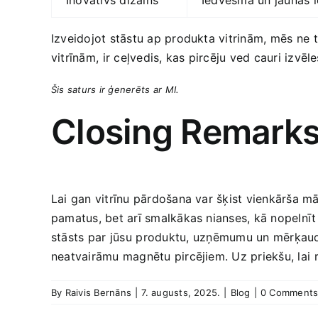
Inovatīvs​ dizains
Iedvesma un‍ jaunas ⁤
Izveidojot stāstu ap produkta vitrinām, mēs ne ⁣t
vitrīnām, ⁤ir ceļvedis,‌ kas pircēju ved cauri‍ izv
Šis saturs ir ģenerēts ⁤ar⁤ MI.
Closing Remark
Lai gan vitrīnu​ pārdošana var šķist vienkārša mā
‌pamatus, bet arī smalkākas nianses, ‍kā nopelnīt
stāsts par⁣ jūsu⁣ produktu, ⁣uzņēmumu un mērķaudit
neatvairāmu magnētu pircējiem.​ Uz priekšu, lai⁢ 
By
Raivis Bernāns
|
7. augusts, 2025.
|
Blog
|
0 Comment