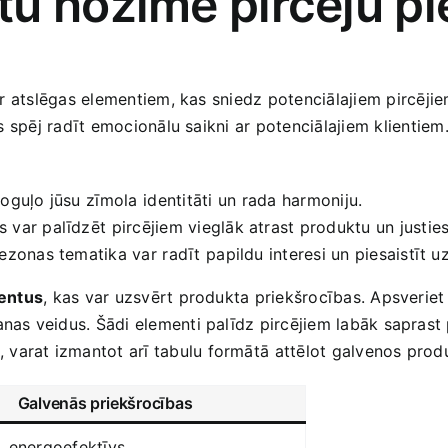
u nozīme pircēju‍ pi
ar⁣ atslēgas​ elementiem, ‍kas sniedz potenciālajiem ⁤pircēji
kas ‌spēj radīt emocionālu saikni ar potenciālajiem⁤ klientiem.
oguļo jūsu⁣ zīmola ⁤identitāti un⁣ rada harmoniju.
 var palīdzēt ⁣pircējiem vieglāk atrast produktu un​ justies
ezonas tematika var ⁤radīt ⁤papildu interesi un piesaistīt 
mentus
, kas var uzsvērt produkta priekšrocības. Apsveriet ⁣i
anas veidus. Šādi elementi palīdz pircējiem labāk ​saprast p
varat​ izmantot arī ​tabulu formātā ⁢attēlot galvenos pro
Galvenās priekšrocības
, energoefektīvs