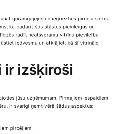
āt garāmgājējus‍ un ‍iegriezties⁣ pircēju sirdīs.‍
ums, kā padarīt šos stāstus pievilcīgus ⁣un
alīdzēs radīt neatsveramu vitrīnu pievilcību,
stiet iedvesmu un atklājiet, kā⁤ šī vitrinālo‍
ir izšķiroši
z, tuvojoties jūsu uzņēmumam. Pirmajiem iespaidiem
fēru, ir⁤ svarīgi ņemt ⁣vērā⁣ šādus aspektus:
jiem pircējiem.