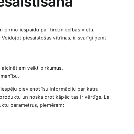
esaistīšanā
em pirmo ⁢iespaidu par tirdzniecības vietu.‌
 ​Veidojot piesaistošas vitrīnas, ir svarīgi ņemt⁢
 aicinātiem ⁤veikt‍ pirkumus.
uzmanību.
espēju pievienot⁢ īsu informāciju ⁤par katru
roduktu un noskaidrot,kāpēc tas ir vērtīgs. ⁢Lai‌
duktu ​parametrus, piemēram: