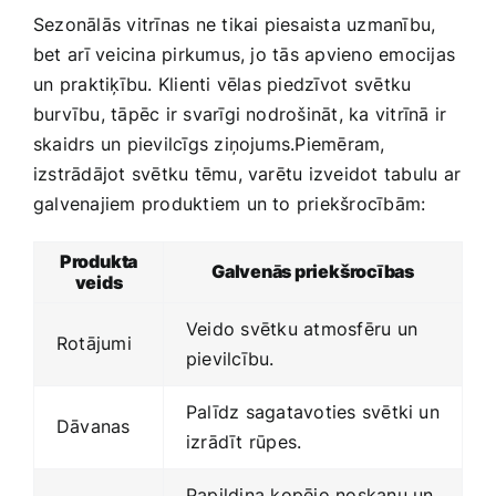
Sezonālās vitrīnas ne tikai piesaista uzmanību,
bet ⁤arī‌ veicina pirkumus, jo tās‌ apvieno emocijas
un ⁢praktiķību. Klienti ‌vēlas piedzīvot⁢ svētku
burvību, tāpēc ir svarīgi nodrošināt, ka‍ vitrīnā ir
skaidrs un pievilcīgs ziņojums.Piemēram,
izstrādājot svētku tēmu, varētu izveidot tabulu ar
galvenajiem produktiem‌ un‍ to priekšrocībām:
Produkta
Galvenās priekšrocības
veids
Veido svētku atmosfēru‌ un
Rotājumi
pievilcību.
Palīdz sagatavoties svētki ‍un
Dāvanas
izrādīt rūpes.
Papildina kopējo noskaņu un