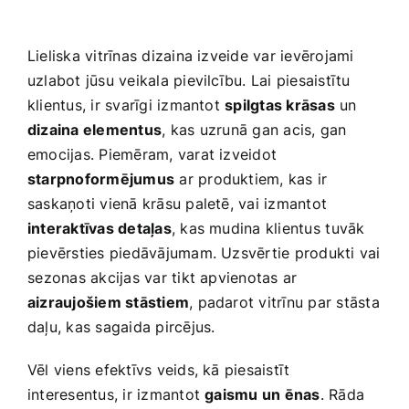
Lieliska vitrīnas dizaina izveide var ievērojami
uzlabot‌ jūsu veikala pievilcību. Lai piesaistītu
klientus, ir svarīgi izmantot
spilgtas krāsas
un⁣
dizaina elementus
, ⁤kas‌ uzrunā gan acis, gan⁢
emocijas. Piemēram, varat izveidot
starpnoformējumus
ar produktiem, kas ir
saskaņoti vienā krāsu paletē, vai izmantot‌
interaktīvas detaļas
, kas mudina klientus⁢ tuvāk
pievērsties piedāvājumam.​ Uzsvērtie produkti vai
⁤sezonas akcijas var tikt apvienotas ⁣ar ⁣
aizraujošiem stāstiem
, padarot vitrīnu par stāsta
daļu, kas sagaida pircējus.
Vēl viens efektīvs veids, kā piesaistīt
interesentus, ir ​izmantot
gaismu un ēnas
. Rāda⁤