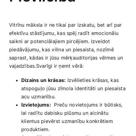
Vitrīnu⁢ māksla ‌ir ne‍ tikai par izskatu, bet ‌arī par
efektīvu stāstījumu, kas spēj radīt emocionālu
saikni ar potenciālajiem pircējiem. Izveidot
piedāvājumu, ⁣kas vilina un piesaista, nozīmē
saprast, kādas⁣ ir jūsu mērķauditorijas ⁤vēlmes un ​
vajadzības.Svarīgi ir​ ņemt vērā:
Dizains un krāsas:
Izvēlieties krāsas, kas
‌atspoguļo jūsu zīmola identitāti un piesaista
acu uzmanību.
Izvietojums:
‍ Preču ⁤novietojums ir būtisks,
lai radītu⁣ dabisku plūsmu un aicinātu
klientus pievērst uzmanību konkrētiem
produktiem.