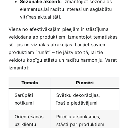
Sezonālie‌ akcenti:
Izmantojiet sezonālos
elementus,lai radītu ⁣interesi un saglabātu
vitrīnas aktualitāti.
Viena no efektīvākajām pieejām ir ⁤stāstījuma
veidošana ap produktiem, izmantojot tematiskas⁤
sērijas un vizuālas atrakcijas. Ļaujiet saviem
produktiem “runāt” – tie ‌jāizvieto tā, lai tie
veidotu⁤ kopīgu stāstu un radītu ⁢harmoniju.⁤ Varat‌
izmantot:
Temats
Piemēri
Sarūpēti
Svētku dekorācijas,
notikumi
īpašie piedāvājumi
Orientēšanās
Pircēju atsauksmes,
uz klientu
stāsti par produktiem