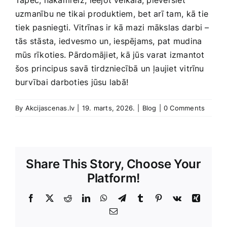
Tāpēc, nākamreiz, ⁤ieejot veikalā, pievērsiet ​
uzmanību ne tikai produktiem, bet arī tam,⁤ kā tie
tiek pasniegti. Vitrīnas ir kā mazi mākslas ⁢darbi –
tās stāsta, iedvesmo un,⁣ iespējams,​ pat mudina
mūs rīkoties.‍ Pārdomājiet, kā jūs varat izmantot
šos principus savā ⁢tirdzniecībā ⁣un ⁣ļaujiet vitrīnu
burvībai darboties jūsu⁤ labā!
By
Akcijascenas.lv
|
19. marts, 2026.
|
Blog
|
0 Comments
Share This Story, Choose Your
Platform!
Facebook
X
Reddit
LinkedIn
WhatsApp
Telegram
Tumblr
Pinterest
Vk
Xing
E-
Pasts