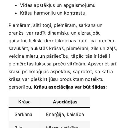
Vides apstākļus un apgaismojumu
Krāsu ⁤harmoniju un‍ kontrastu
Piemēram, silti toņi, piemēram, sarkans un
oranžs, ⁣var radīt dinamisku un aizraujošu
gaisotni, lieliski ⁤derot ikdienas patēriņa ⁢precēm.
savukārt, aukstās ​krāsas, piemēram, zils⁤ un zaļš,
veicina mieru‍ un pārliecību, ⁣tāpēc tās ir ideāli
piemērotas luksusa preču vitrīnām. Apsveriet⁤ arī
krāsu psiholoģijas aspektus, saprotot, kā katra
krāsa var piešķirt jūsu produktam noteiktu
personību.
Krāsu asociācijas var būt šādas:
Krāsa
Asociācijas
Sarkana
Enerģija,⁤ kaislība
Zila
Miers, uzticība ‍