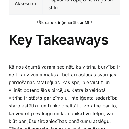
Aksesuāri
stilu.
*Šis saturs ir ģenerēts ar MI.*
Key Takeaways
Kā noslēgumā varam secināt, ka‍ vitrīnu burvība ‍ir
ne tikai ⁣vizuāla māksla, bet ⁣arī astoņas svarīgas
pārdošanas stratēģijas, kas spēj piesaistīt ‍un
vilināt ⁣potenciālos pircējus. Katra ⁤izveidotā
vitrīna ir‍ stāsts ⁢par⁤ zīmolu, inteliģenta sadarbība
starp‍ estētiku un funkcionalitāti. Izpratne par to,
kā veidot​ pievilcīgu‍ un komunikatīvu telpu, var
kļūt par⁢ jūsu tirdzniecības panākumu atslēgu.⁢