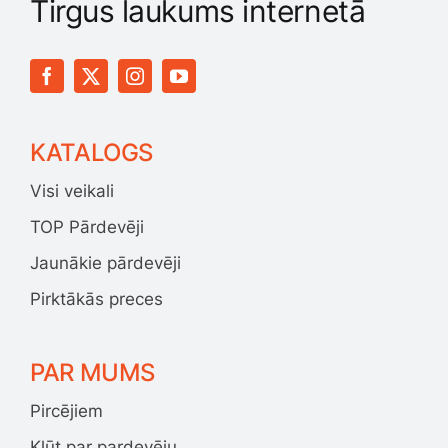
Tirgus laukums internetā
KATALOGS
Visi veikali
TOP Pārdevēji
Jaunākie pārdevēji
Pirktākās preces
PAR MUMS
Pircējiem
Kļūt par pardevēju