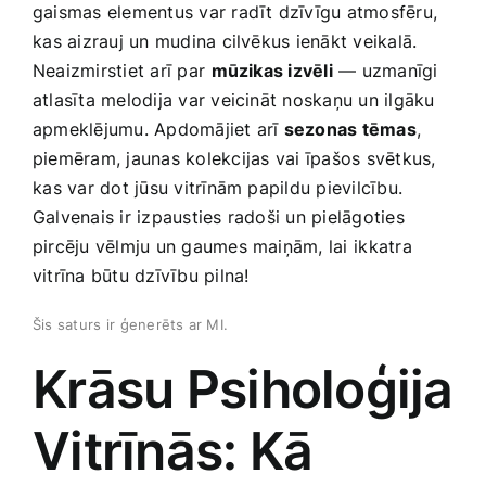
gaismas elementus var radīt dzīvīgu atmosfēru,
⁣kas aizrauj un mudina cilvēkus ienākt ‌veikalā.
Neaizmirstiet arī par⁣
mūzikas izvēli
— uzmanīgi
atlasīta melodija var veicināt noskaņu un ilgāku‍
apmeklējumu. ​Apdomājiet arī
sezonas tēmas
,
piemēram, jaunas kolekcijas vai⁤ īpašos svētkus,
⁣kas var dot jūsu vitrīnām papildu pievilcību.
Galvenais ir izpausties ‌radoši un pielāgoties
pircēju ‍vēlmju​ un gaumes ‍maiņām, lai ⁢ikkatra
vitrīna būtu dzīvību pilna!
Šis saturs ir⁤ ģenerēts ar MI.
Krāsu Psiholoģija
Vitrīnās: ‌Kā‍