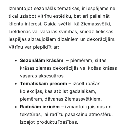
Izmantojot sezonālās tematikas, ir iespējams ne
tikai ‌uzlabot ‍vitrīnu estētiku, bet arī palielināt
klientu interesi. Gaida svētki,​ kā Ziemassvētki,
Lieldienas vai vasaras ⁣svinības, sniedz lieliskas
iespējas aizraujošiem dizainiem un dekorācijām.
Vitrīnu var piepildīt ⁢ar:
Sezonālām krāsām
‌ – piemēram, siltas
krāsas ziemas dekorācijās ⁢vai košas⁤ krāsas
vasaras​ aksesuāros.
Tematiskām precēm
– izcelt īpašas
kolekcijas, kas⁣ atbilst gadalaikam,
piemēram, dāvanas ‌Ziemassvētkiem.
Radošām ierīcēm
– izmantot gaismas un
tekstūras, lai ‍radītu pasakainu​ atmosfēru,
izceļot produktu īpašības.