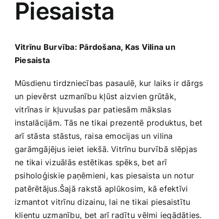
Piesaista
Medicīnas preces
Mobilie telefoni, planšetdatori
Vitrīnu Burvība: Pārdošana, Kas Vilina un
Piesaista
Pakalpojumi
Mūsdienu‍ tirdzniecības ⁣pasaulē, kur laiks ir ​dārgs
‌un‌ pievērst uzmanību kļūst aizvien grūtāk,
Pārtikas preces
vitrīnas ir kļuvušas par patiesām mākslas
instalācijām. Tās ne tikai prezentē produktus, bet
Preces birojam
arī stāsta stāstus, raisa emocijas ​un vilina
garāmgājējus ieiet​ iekšā. Vitrīnu burvībā⁢ slēpjas
ne tikai vizuālās estētikas spēks, bet arī
Preces pieaugušajiem
psiholoģiskie paņēmieni, kas piesaista un notur
patērētājus.Šajā rakstā⁣ aplūkosim,​ kā efektīvi
Rotaļlietas, bērnu preces
⁤izmantot vitrīnu dizainu, lai ne tikai piesaistītu‍
klientu uzmanību,⁣ bet arī radītu⁤ vēlmi iegādāties.