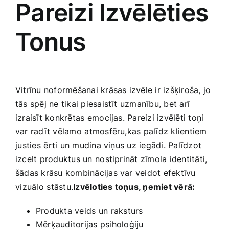
Pareizi ⁢Izvēlēties
Tonus
Vitrīnu noformēšanai krāsas izvēle ir izšķiroša, jo
tās spēj ne tikai piesaistīt uzmanību, bet arī
‌izraisīt konkrētas ⁣emocijas. Pareizi izvēlēti toņi
var radīt vēlamo ⁣atmosfēru,kas palīdz klientiem
⁢justies⁤ ērti un mudina viņus uz iegādi. Palīdzot
izcelt produktus‍ un ⁢nostiprināt zīmola identitāti,⁤
šādas krāsu kombinācijas var veidot efektīvu
⁣vizuālo ⁤stāstu.
Izvēloties toņus, ņemiet vērā:
Produkta veids un ⁢raksturs
Mērķauditorijas psiholoģiju