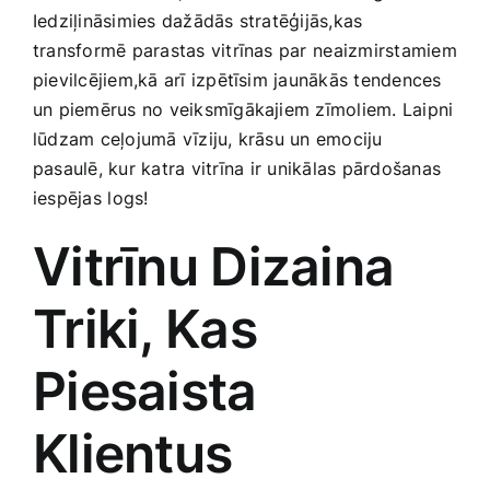
Iedziļināsimies dažādās‌ stratēģijās,kas
Smaržas, kosmētika
transformē parastas vitrīnas par ⁣neaizmirstamiem
pievilcējiem,kā arī izpētīsim jaunākās tendences
Sports, tūrisms un atpūta
un piemērus no veiksmīgākajiem zīmoliem. Laipni
‍lūdzam ceļojumā vīziju, krāsu un emociju
TV un Sadzīves tehnika
pasaulē, kur katra vitrīna⁣ ir unikālas pārdošanas
iespējas ⁢logs!
Zoo preces
Vitrīnu Dizaina
Triki, Kas
Piesaista
Klientus