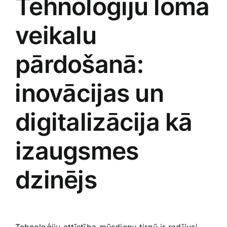
Tehnoloģiju loma
veikalu
pārdošanā:
⁢inovācijas un
digitalizācija kā
izaugsmes
dzinējs