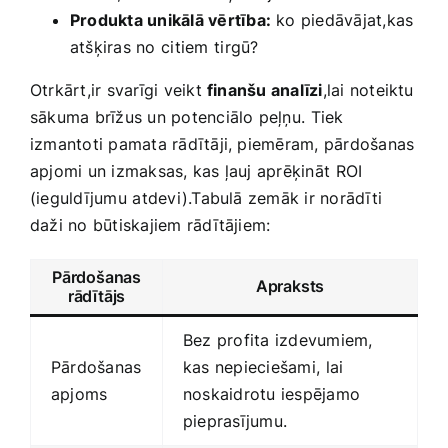
Produkta unikālā vērtība:
ko piedāvājat,kas
atšķiras no ⁢citiem⁢ tirgū?
Otrkārt,ir svarīgi veikt
finanšu analīzi
,lai noteiktu
sākuma brīžus ‍un potenciālo peļņu.⁣ Tiek
izmantoti pamata rādītāji, piemēram, pārdošanas
apjomi un​ izmaksas, kas ļauj aprēķināt ⁣ROI
(ieguldījumu⁣ atdevi).Tabulā zemāk ir​ norādīti
daži no ‌būtiskajiem rādītājiem:
Pārdošanas
Apraksts
rādītājs
Bez profita izdevumiem,
Pārdošanas
kas nepieciešami, ⁤lai⁣
apjoms
noskaidrotu iespējamo
pieprasījumu.