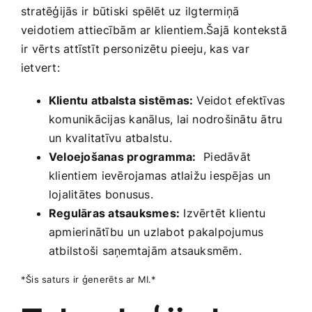
stratēģijās ir būtiski ‌spēlēt ‌uz ilgtermiņā
veidotiem attiecībām ar klientiem.Šajā⁤ kontekstā⁤
ir vērts attīstīt personizētu pieeju, kas var
ietvert:
Klientu atbalsta sistēmas:
Veidot efektīvas
komunikācijas kanālus,‍ lai nodrošinātu ātru
un kvalitatīvu atbalstu.
Veloejošanas programma:
⁤ Piedāvāt
klientiem ⁢ievērojamas atlaižu iespējas un
lojalitātes bonusus.
Regulāras atsauksmes:
Izvērtēt klientu ​
apmierinātību⁢ un‌ uzlabot⁢ pakalpojumus ​
atbilstoši saņemtajām atsauksmēm.
*Šis saturs ⁣ir ģenerēts ar MI.*