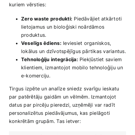
kuriem vērsties:
Zero waste ⁢produkti:
Piedāvājiet atkārtoti
lietojamus un bioloģiski noārdāmos ​
produktus.
Veselīgs ēdiens:
Ieviesiet⁢ organiskos,
lokālus ‍un dzīvotspējīgus pārtikas variantus.
Tehnoloģiju integrācija:
Piekļūstiet ‌saviem
klientiem, ⁣izmantojot mobilo tehnoloģiju ⁤un
e-komerciju.
Tirgus izpēte un analīze sniedz ⁣svarīgu ieskatu
par ⁤patērētāju gaidām un vēlmēm. Izmantojot
datus par pircēju pieredzi, uzņēmēji var radīt
personalizētus piedāvājumus, kas pielāgoti
konkrētām grupām. Tas ietver: