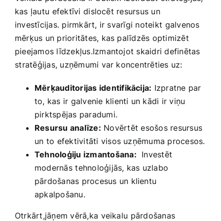
kas ļautu ⁢efektīvi⁤ dislocēt resursus un
investīcijas. pirmkārt, ir svarīgi noteikt⁣ galvenos
mērķus un prioritātes, ​kas palīdzēs optimizēt⁣
pieejamos līdzekļus.Izmantojot skaidri definētas
⁤stratēģijas, uzņēmumi‌ var koncentrēties uz:
Mērķauditorijas identifikācija:
Izpratne par
to, ‌kas ir galvenie klienti un kādi ir viņu
pirktspējas paradumi.
Resursu analīze:
Novērtēt⁤ esošos resursus
un⁣ to efektivitāti visos uzņēmuma procesos.
Tehnoloģiju izmantošana:
‌ Investēt
modernās ⁣tehnoloģijās, kas uzlabo
pārdošanas procesus un klientu
apkalpošanu.
Otrkārt,jāņem vērā,ka ⁢veikalu ⁢pārdošanas