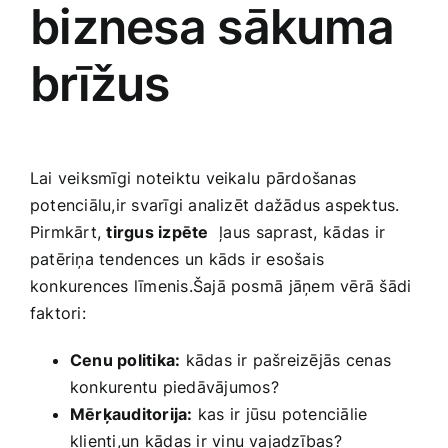
biznesa sākuma
brīžus
Lai veiksmīgi noteiktu veikalu⁢ pārdošanas
‍potenciālu,ir svarīgi analizēt dažādus aspektus.
Pirmkārt,
tirgus​ izpēte
⁤ ļaus ⁣saprast, ⁢kādas ir
patēriņa tendences⁢ un kāds ir esošais
konkurences līmenis.Šajā posmā⁤ jāņem vērā šādi
faktori:
Cenu politika:
kādas ir pašreizējās⁢ cenas
konkurentu piedāvājumos?
Mērķauditorija:
kas ir jūsu potenciālie
‌klienti,un ⁢kādas ir viņu vajadzības?