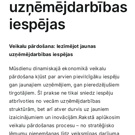
uzņēmējdarbības
Medicīnas preces
iespējas
Mobilie telefoni, planšetdatori
Pakalpojumi
Veikalu pārdošana: Iezīmējot jaunas
uzņēmējdarbības iespējas
Pārtikas preces
Mūsdienu dinamiskajā ekonomikā ⁣veikalu
pārdošana ‌kļūst par arvien pievilcīgāku⁣ iespēju
Preces birojam
gan⁢ jaunajiem uzņēmējiem, gan pieredzējušiem
tirgotājiem. Šī​ prakse ne tikai sniedz iespēju
atbrīvoties no vecām uzņēmējdarbības ​
Preces pieaugušajiem
struktūrām, bet arī atver durvis uz jauniem
izaicinājumiem un inovācijām.Rakstā ⁣aplūkosim
Rotaļlietas, bērnu preces
veikalu pārdošanas procesu – no stratēģisko
lēmumu pieņemšanas līdz ⁣veiksmīgas ⁣darījuma