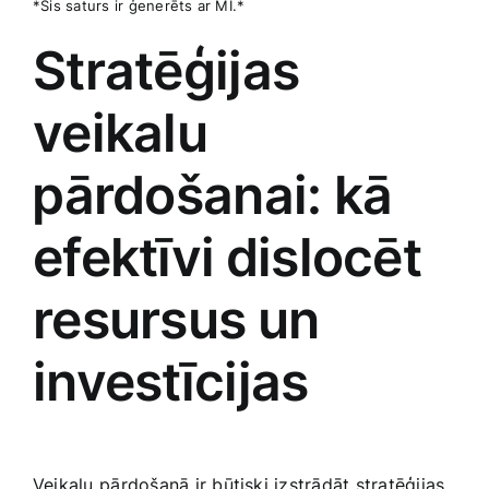
*Šis saturs ir ​ģenerēts ar MI.*
Stratēģijas‍
veikalu
⁢pārdošanai: kā
efektīvi ⁣dislocēt
resursus⁢ un
investīcijas
Veikalu⁣ pārdošanā ir būtiski izstrādāt stratēģijas,