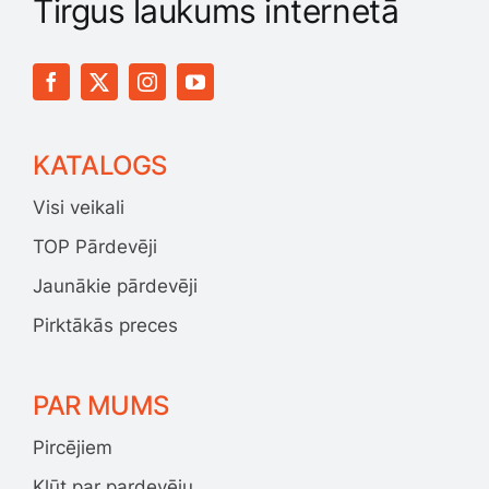
Tirgus laukums internetā
KATALOGS
Visi veikali
TOP Pārdevēji
Jaunākie pārdevēji
Pirktākās preces
PAR MUMS
Pircējiem
Kļūt par pardevēju