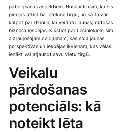
Smaržas, kosmētika
⁢pabeigšanas aspektiem. Noskaidrosim, kā šīs
pieejas attīstība ⁤ietekmē‌ tirgu, ‌un kā tā var
kalpot par ⁣dzinuli, ​lai​ veidotu jaunas, radošas
Sports, tūrisms un atpūta
biznesa iespējas. Kļūstiet par lieciniekiem šim
aizraujošajam ceļojumam, kas sola‌ jaunas
TV un Sadzīves tehnika
perspektīvas un iespējas‍ ikvienam, kas vēlas
ienākt vai⁢ atjaunot ​savu ‌vietu tirgū.
Zoo preces
Veikalu
pārdošanas
potenciāls: kā
noteikt lēta