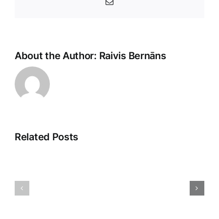
E-
Pasts
About the Author:
Raivis Bernāns
Related Posts
Tirdzniec
Meistarība
psiholoģij
Pārdošanā:
Atklājot
Argumentācijas
patērētāj