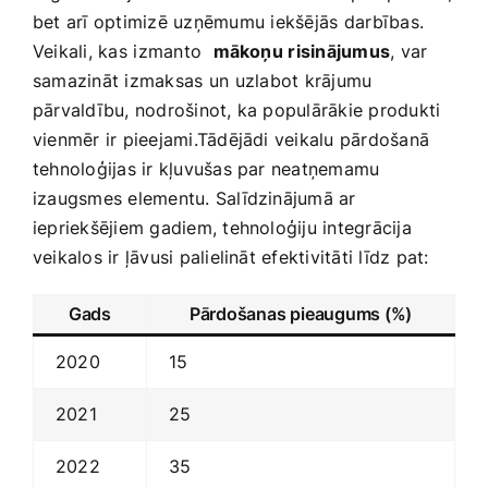
bet arī optimizē ​uzņēmumu ⁢iekšējās ⁢darbības.
‍Veikali, kas⁤ izmanto ‌
mākoņu⁤ risinājumus
, var
samazināt izmaksas ⁣un⁤ uzlabot krājumu
pārvaldību, nodrošinot, ka populārākie produkti
vienmēr ir pieejami.Tādējādi veikalu ​pārdošanā
tehnoloģijas ir kļuvušas par neatņemamu‍
izaugsmes elementu. ​Salīdzinājumā ar
iepriekšējiem gadiem, tehnoloģiju integrācija
veikalos ir ļāvusi palielināt efektivitāti līdz pat:
Gads
Pārdošanas ‍pieaugums (%)
2020
15
2021
25
2022
35