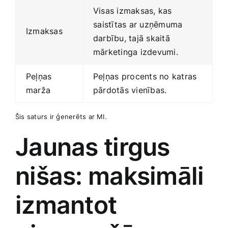
Visas izmaksas, kas
⁤saistītas ar uzņēmuma⁣
Izmaksas
darbību, tajā skaitā
mārketinga izdevumi.
Peļņas
Peļņas ⁣procents no katras
marža
pārdotās vienības.
Šis saturs‌ ir ģenerēts ar MI.
Jaunas tirgus
nišas: maksimāli
izmantot