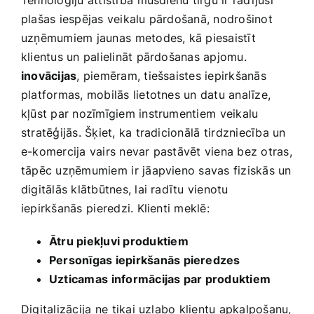
Tehnoloģiju attīstība⁣ mūsdienu tirgū ir ‌radījusi
plašas iespējas ‌veikalu pārdošanā, nodrošinot
uzņēmumiem‌ jaunas ⁢metodes, kā piesaistīt
klientus un palielināt pārdošanas apjomu.
inovācijas
, piemēram,​ tiešsaistes iepirkšanās⁢
platformas, mobilās​ lietotnes un datu analīze,
kļūst par‍ nozīmīgiem‌ instrumentiem ⁤veikalu
stratēģijās. Šķiet, ka tradicionālā ⁤tirdzniecība un⁣
e-komercija vairs nevar pastāvēt viena bez otras,
tāpēc uzņēmumiem⁤ ir jāapvieno savas fiziskās​ un
digitālās klātbūtnes, lai radītu vienotu
iepirkšanās ⁢pieredzi. Klienti meklē:
Ātru piekļuvi produktiem
Personīgas iepirkšanās pieredzes
Uzticamas ⁤informācijas par produktiem
Digitalizācija⁤ ne tikai uzlabo klientu apkalpošanu,