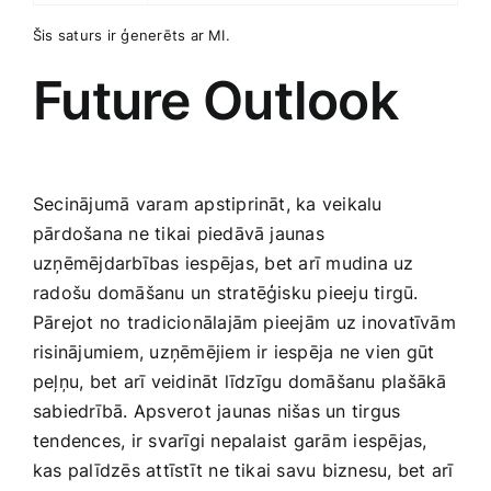
Šis saturs ‌ir ģenerēts ar MI.
Future Outlook
Secinājumā varam apstiprināt, ka ‍veikalu
pārdošana ne tikai piedāvā jaunas
uzņēmējdarbības iespējas, ⁢bet arī mudina uz
radošu domāšanu un ​stratēģisku pieeju tirgū.
Pārejot no tradicionālajām pieejām ⁤uz ‌inovatīvām
risinājumiem, uzņēmējiem ir iespēja ne‌ vien gūt
peļņu, bet arī‌ veidināt līdzīgu domāšanu plašākā‍
sabiedrībā. Apsverot jaunas nišas un tirgus
‌tendences, ir svarīgi ​nepalaist garām⁢ iespējas,
kas palīdzēs attīstīt ne‍ tikai savu biznesu, ​bet arī