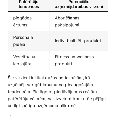
Patērētāju
Potenciālie‌
tendences
uzņēmējdarbības virzieni
piegādes
Abonēšanas⁣
ērtums
pakalpojumi
Personālā
Individualizēti produkti
pieeja
Veselība un
Fitness ‌un ⁢wellness
labsajūta
produkti
Šie virzieni ir tikai dažas no⁣ iespējām, kā
uzņēmēji var gūt labumu no pieaugošajām
tendencēm. Pielāgojot piedāvājumus reālām
patērētāju vēlmēm, var izveidot konkurētspējīgu
un ilgtspējīgu uzņēmumu ‌nākotnē.