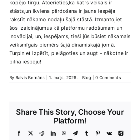
kopējo tirgu. Atcerieties,ka katrs veikals ⁤ir
⁢stāsts,un ikviena pārdošana ir jauna iespēja
rakstīt nākamo nodaļu ‌šajā ​stāstā. Izmantojiet
šos‍ izaicinājumus kā platformu radošumam un
inovācijai, un, iespējams, tieši ​jūs būsiet nākamais
veiksmīgais piemērs šajā dinamiskajā jomā.
Turpiniet izpētīt,‌ pielāgoties⁤ un augt – nākotne ir
pilna iespēju!
By
Raivis Bernāns
|
1. maijs, 2026.
|
Blog
|
0 Comments
Share This Story, Choose Your
Platform!
Facebook
X
Reddit
LinkedIn
WhatsApp
Telegram
Tumblr
Pinterest
Vk
Xing