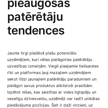
pieaugošās
patērētāju
‍tendences
Jaunie ⁤tirgi‌ piedāvā plašu potenciālu
uzņēmējiem, kuri‌ vēlas⁤ pielāgoties patērētāju
uzvedības izmaiņām. Viegli ​pieejamie tiešsaistes
⁣rīki⁢ un platformas ļauj mazajiem uzņēmējiem
sekot līdzi jaunajiem patērētāju paradumiem un
pielāgot savus produktus atbilstoši prasībām.
Izpētot nišas, kas saistītas ar vides ilgtspēju un
veselīgu dzīvesveidu, uzņēmēji⁣ var radīt unikālas
piedāvājuma pozīcijas. Šeit ‌ir daži‌ virzieni, ​uz