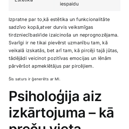
iespaidu
Izpratne par to,kā​ estētika un ‌funkcionalitāte
sadzīvo kopā,atver durvis veiksmīgas
tirdzniecībasVide izaicinoša un​ neprognozējama.⁢
Svarīgi ir ne tikai pievērst uzmanību tam, kā
veikalā izskatās, bet arī tam, kā pircēji tajā jūtas,​
tādējādi veicinot pozitīvas emocijas ⁢un lēnām
pārvēršot apmeklētājus par pircējiem.
Šis saturs ir ģenerēts ar MI.
Psiholoģija aiz
izkārtojuma – kā
preču vieta