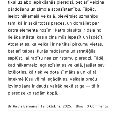
tikai​ uzlabo iepirkšanās ​pieredzi, bet arī veicina ​
pārdošanu⁢ un zīmola atpazīstamību. Tāpēc,
ieejot nākamajā veikalā, pievērsiet uzmanību⁤
tam, kā ir sakārtotas preces,​ un‍ domājiet par
katra elementa nozīmi; katrs plaukts ​ir daļa no
⁤lielāka stāsta, kas aicina mūs iepazīt un izpētīt.
Atcerieties, ka ⁣veikali‍ ir ne tikai pirkumu ​vietas,⁣
bet arī telpas, kurās⁢ radošums un stratēģija
saplūst, lai radītu neaizmirstamu pieredzi. Tādēļ,
kad nākamreiz iegriezīsieties veikalā, ļaujiet⁢ sev
iztēloties, kā tiek veidota ⁢šī māksla ‍un⁣ kā tā
ietekmē jūsu vēlmi iegādāties. Veikala preču
izvietošana ir daudz vairāk⁢ nekā stiga‌ —‌ tā ir
pieredze,ko radām kopā.
By
Raivis Bernāns
|
19. oktobris, 2025.
|
Blog
|
0 Comments