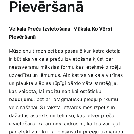
Pievēršanā
Medicīnas preces
Mobilie telefoni, planšetdatori
Veikala ⁤Preču ⁣Izvietošana:​ Māksla,Ko ‍Vērst
⁢Pievēršanā
Pakalpojumi
Mūsdienu tirdzniecības⁢ pasaulē,kur katra detaļa
ir būtiska,veikala⁤ preču izvietošana kļūst par ​
Pārtikas preces
neatsveramu mākslas formu,kas ietekmē pircēju
uzvedību ‌un lēmumus.​ Aiz katras veikala‍ vitrīnas
Preces birojam
un⁢ plaukta slēpjas rūpīgi pārdomāta stratēģija,
kas veidota, lai radītu ne tikai estētisku
baudījumu, bet ⁤arī pragmatisku pieeju​ pirkumu
Preces pieaugušajiem
veicināšanai. Šī raksta ietvaros mēs izpētīsim
dažādus aspekts un tehniku, kas ietver preču
Rotaļlietas, bērnu preces
izvietošanu, kā ‌arī noskaidrosim, ‌kā tas var kļūt
par efektīvu rīku, lai piesaistītu ⁣pircēju uzmanību