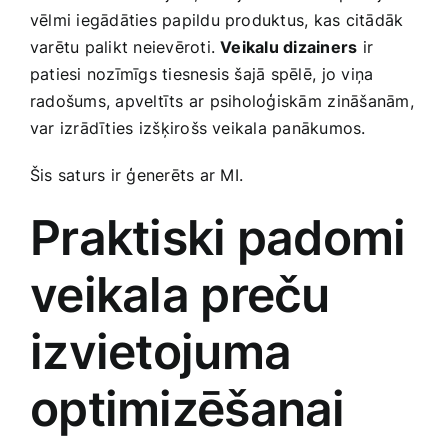
vēlmi iegādāties papildu produktus, kas citādāk
varētu palikt neievēroti.
Veikalu dizainers
ir
patiesi nozīmīgs tiesnesis ‍šajā‍ spēlē, ⁣jo viņa
radošums, apveltīts ⁢ar psiholoģiskām⁢ zināšanām,
‌var izrādīties ⁣izšķirošs veikala panākumos.
Šis saturs ir​ ģenerēts⁤ ar MI.
Praktiski padomi
veikala preču
izvietojuma
optimizēšanai