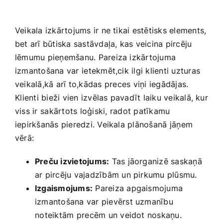
Veikala izkārtojums ir ne tikai ‍estētisks​ elements,
bet arī būtiska sastāvdaļa, kas ‍veicina ‌pircēju
lēmumu pieņemšanu. Pareiza izkārtojuma
izmantošana var ⁢ietekmēt,cik ilgi klienti uzturas
‍veikalā,kā arī to,kādas ⁢preces viņi iegādājas.
⁣Klienti bieži vien izvēlas pavadīt laiku veikalā, kur
viss ir ⁢sakārtots loģiski,⁢ radot patīkamu
iepirkšanās ‌pieredzi.​ Veikala plānošanā⁣ jāņem‌
vērā:
Preču izvietojums:
Tas jāorganizē saskaņā
ar ‌pircēju vajadzībām‍ un pirkumu plūsmu.
Izgaismojums:
Pareiza apgaismojuma
izmantošana var​ pievērst uzmanību
⁣noteiktām⁢ precēm ​un veidot‍ noskaņu.