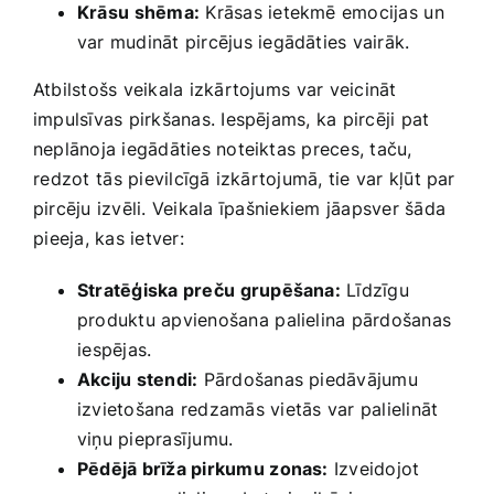
Krāsu⁤ shēma:
Krāsas ietekmē emocijas ⁢un
var ‍mudināt pircējus iegādāties vairāk.
Atbilstošs veikala izkārtojums⁢ var veicināt
impulsīvas pirkšanas. Iespējams, ka pircēji pat
neplānoja iegādāties noteiktas preces, taču,
⁤redzot⁣ tās ​pievilcīgā izkārtojumā, tie var kļūt par
pircēju ‍izvēli. Veikala⁤ īpašniekiem jāapsver šāda
⁤pieeja, kas ietver:
Stratēģiska‌ preču ⁢grupēšana:
Līdzīgu
produktu apvienošana⁣ palielina pārdošanas
⁢iespējas.
Akciju stendi:
Pārdošanas piedāvājumu⁣
izvietošana​ redzamās vietās⁢ var palielināt
viņu pieprasījumu.
Pēdējā brīža pirkumu ⁢zonas:
Izveidojot