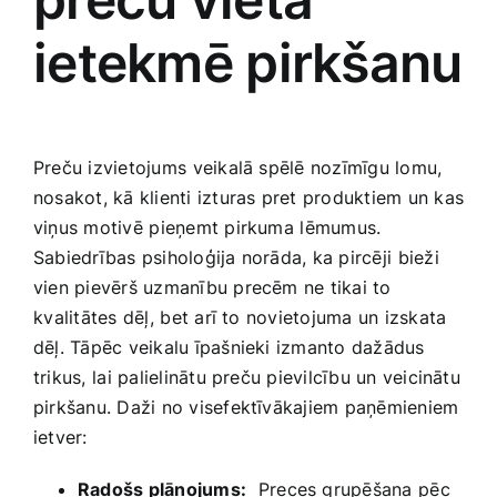
ietekmē pirkšanu
Preču izvietojums ⁢veikalā spēlē nozīmīgu lomu,
nosakot, kā klienti‍ izturas pret produktiem un‍ kas
viņus motivē⁣ pieņemt pirkuma ⁣lēmumus.
Sabiedrības psiholoģija norāda, ka pircēji ⁢bieži
vien pievērš uzmanību ‌precēm ne tikai to
⁢kvalitātes dēļ, ⁤bet arī to novietojuma un ‍izskata
dēļ.‌ Tāpēc veikalu īpašnieki izmanto‍ dažādus
trikus,⁢ lai palielinātu preču pievilcību un​ veicinātu
pirkšanu. Daži no visefektīvākajiem paņēmieniem
ietver:
Radošs plānojums:
⁤ Preces grupēšana⁣ pēc