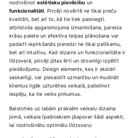
nodrošinot
estētisku pievilcību
un
funkcionalitāti
. Pircēji ⁤novērtē ne tikai preču
kvalitāti,​ bet arī to, kā ​tie tiek⁤ pasniegti.
atbilstoša apgaismojuma izmantošana, pareiza
krāsu palete un efektīva ⁣telpas⁢ plānošana var
⁣padarīt iepirkšanās pieredzi ne tikai patīkamu,⁣
bet arī intuitīvu.​ Kad dizains un‍ funkcionalitāte ir⁢
līdzsvarā, pircēji jūtas ērti un drosmīgi izpētīt
piedāvājumu. Design elements, kas‍ ir skaidri
saskanīgi, var ‌piesaistīt uzmanību un mudināt
klientus ilgāk uzturēties‍ veikalā,‌ palielinot
iespēju, ka tie veiks pirkumus.
Balstoties uz labām ⁤praksēm veikalu dizaina
jomā, veikala īpašniekiem jāapsver šādi⁣ aspekti,
lai nodrošinātu ‍optimālu līdzsvaru: