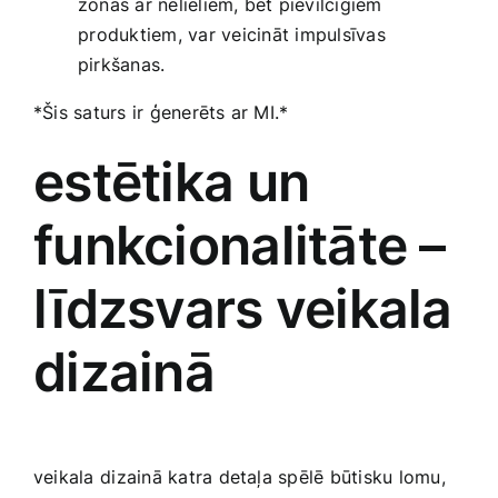
zonas ar nelieliem, bet‍ pievilcīgiem
⁣produktiem, var veicināt⁣ impulsīvas
pirkšanas.
*Šis saturs ir ģenerēts ar MI.*
estētika un
funkcionalitāte –
līdzsvars veikala
dizainā
veikala ⁢dizainā katra detaļa spēlē būtisku lomu,