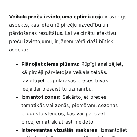
Veikala preču ⁢izvietojuma⁢ optimizācija
ir svarīgs
aspekts, kas ietekmē pircēju ‌uzvedību ‌un
pārdošanas rezultātus. Lai veicinātu⁤ efektīvu
preču‍ izvietojumu, ir jāņem vērā daži būtiski
aspekti:
Plānojiet ciema plūsmu:
Rūpīgi analizējiet,
kā pircēji pārvietojas​ veikala telpās.
Izvietojiet populārākās⁤ preces tuvāk
ieejai,lai piesaistītu uzmanību.
Izmantot zonas:
Sakārtojiet‍ preces
tematikās ​vai zonās, piemēram, sezonas
⁢produktu stendos,⁤ kas var ⁤palīdzēt⁢
pircējiem ātrāk‍ atrast meklēto.
Interesantas ⁤vizuālās saskares:
Izmantojiet