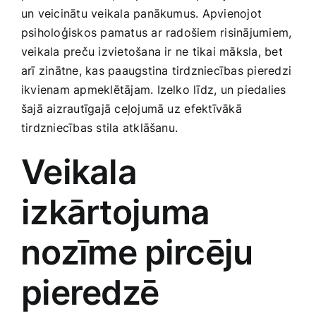
un​ veicinātu veikala panākumus. Apvienojot
Smaržas, kosmētika
psiholoģiskos pamatus ar radošiem‌ risinājumiem,
veikala‌ preču izvietošana ir ne tikai māksla, bet
Sports, tūrisms un atpūta
arī ​zinātne, kas paaugstina tirdzniecības pieredzi
ikvienam apmeklētājam. Izelko līdz, ‍un piedalies
TV un Sadzīves tehnika
šajā aizrautīgajā​ ceļojumā uz ⁣efektīvākā‌
tirdzniecības stila atklāšanu.
Zoo preces
Veikala
izkārtojuma
⁢nozīme ⁣pircēju
pieredzē