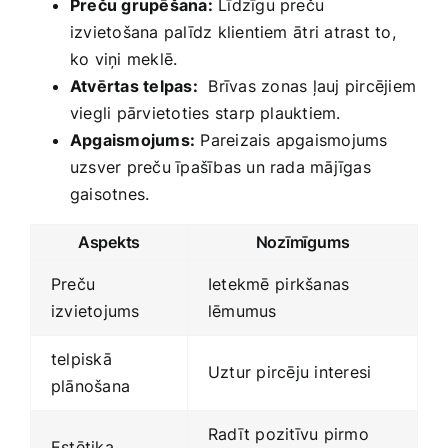
Preču grupēšana:
Līdzīgu preču
izvietošana palīdz klientiem⁤ ātri atrast to,
ko viņi meklē.
Atvērtas telpas:
‍ Brīvas⁢ zonas ļauj pircējiem
viegli pārvietoties starp plauktiem.
Apgaismojums:
Pareizais‌ apgaismojums
uzsver‌ preču īpašības un‍ rada‌ mājīgas
gaisotnes.
Aspekts
Nozīmīgums
Preču
Ietekmē ⁣pirkšanas
izvietojums
lēmumus
telpiskā
Uztur pircēju‌ interesi
plānošana
Radīt pozitīvu pirmo
Estētika