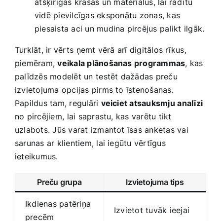
⁢atšķirīgas krāsas un materiālus, ​lai radītu
vidē pievilcīgas eksponātu ⁣zonas, kas
piesaista ‌aci un mudina pircējus⁢ palikt ilgāk.
Turklāt,‌ ir​ vērts⁣ ņemt vērā arī digitālos rīkus,
piemēram,
veikala plānošanas programmas
, kas
palīdzēs modelēt un ⁢testēt dažādas preču⁣
izvietojuma opcijas pirms ‍to īstenošanas.
Papildus tam, regulāri
veiciet atsauksmju ⁣analīzi
no pircējiem, ⁣lai saprastu, kas varētu tikt
uzlabots. Jūs varat izmantot īsas anketas vai
sarunas ar klientiem, lai iegūtu vērtīgus
ieteikumus.
Preču grupa
Izvietojuma tips
Ikdienas patēriņa
Izvietot tuvāk ieejai
precēm