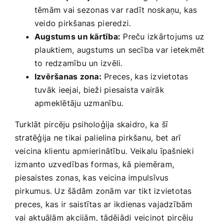
tēmām‍ vai sezonas var radīt noskaņu,​ kas‌
veido pirkšanas ⁢pieredzi.
Augstums⁤ un​ kārtība:
Preču ⁤izkārtojums uz⁤
plauktiem, augstums‍ un ⁣secība ​var ietekmēt
to redzamību un‌ izvēli.
Izvēršanas zona:
Preces, ⁣kas izvietotas
tuvāk ⁤ieejai, bieži piesaista vairāk
apmeklētāju uzmanību.
Turklāt‌ pircēju psiholoģija skaidro, ka šī
stratēģija ne tikai palielina pirkšanu, bet arī ​
veicina klientu ‍apmierinātību.⁤ Veikalu ‌īpašnieki
izmanto uzvedības formas, kā ‍piemēram,
piesaistes zonas, kas ‍veicina impulsīvus
pirkumus. Uz šādām zonām var ​tikt ‍izvietotas
preces, ‍kas ir saistītas ⁢ar ikdienas vajadzībām
vai aktuālām​ akcijām, ⁢tādējādi veicinot pircēju