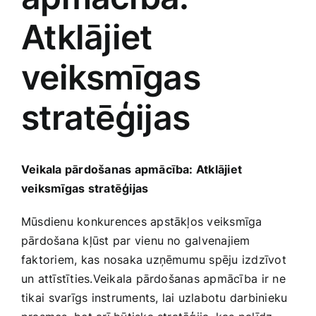
Atklājiet
Jaunākie pārdevēji
Grāmatas
veiksmīgas
Pirktākās preces
Gudrā māja
stratēģijas
Raksti
Mājai un remontam
Veikala pārdošanas apmācība: Atklājiet
Mājražotājiem
veiksmīgas stratēģijas
Mūsdienu konkurences apstākļos veiksmīga
Mājsaimniecības preces
pārdošana kļūst par vienu no‌ galvenajiem
faktoriem, kas nosaka uzņēmumu spēju izdzīvot
Mēbeles un interjers
un attīstīties.Veikala pārdošanas apmācība ⁢ir ne
tikai⁤ svarīgs instruments, lai uzlabotu darbinieku