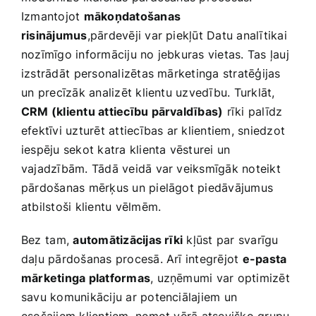
Izmantojot
mākoņdatošanas
risinājumus
,pārdevēji var piekļūt Datu analītikai
nozīmīgo informāciju no jebkuras vietas. Tas ļauj
izstrādāt ⁢personalizētas mārketinga stratēģijas
un ⁢precīzāk analizēt klientu uzvedību. Turklāt,
CRM‌ (klientu attiecību pārvaldības)
rīki palīdz
efektīvi uzturēt attiecības ar klientiem, sniedzot
iespēju sekot katra klienta vēsturei un
vajadzībām. Tādā veidā var veiksmīgāk noteikt
pārdošanas ‌mērķus un pielāgot piedāvājumus‍
atbilstoši klientu vēlmēm.
Bez ⁣tam,
automātizācijas rīki
​kļūst​ par svarīgu
daļu pārdošanas procesā. Arī integrējot
e-pasta
mārketinga platformas
, uzņēmumi var optimizēt
savu komunikāciju ar potenciālajiem un
esošajiem klientiem, ņemot vērā atsevišķo grupu