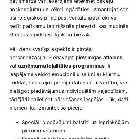
pat smarža var ievērojami ietekmēt pircēju
noskaņojumu un vēlmi iegādāties. Izmantojot šos
psiholoģiskos principus, ⁣veikalu īpašnieki var
radīt patīkamu iepirkšanās pieredzi, kas mudinās
klientus iepirkties ilgāk un biežāk.
Vēl viens svarīgs aspekts ir pircēju
personalizācija. Piedāvājot
pievilcīgas atlaides
vai
uzņēmuma lojalitātes programmas
, ir ​
iespējams veidot ​emocionālu saikni ar klientu.
Turklāt, analizējot pircēju datus un uzvedību, var
pielāgot piedāvājumus individuālām vajadzībām,
tādējādi palielinot pārdošanas iespējas. Lūk, daži
piemēri,‍ kā izmantot ‍šo pieeju:
Speciāli piedāvājumi balstīti​ uz‌ iepriekšējām‌
pirkumu vēsturēm