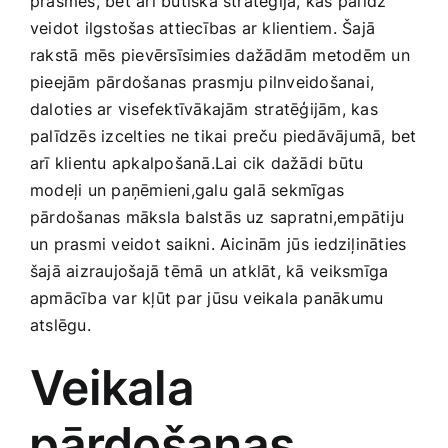
prasmes, bet arī būtiska stratēģija, kas palīdz
Medicīnas preces
veidot ilgstošas attiecības ar klientiem. Šajā
rakstā mēs⁤ pievērsīsimies dažādām metodēm un
Mobilie telefoni, planšetdatori
pieejām pārdošanas prasmju pilnveidošanai,
daloties ar visefektīvākajām stratēģijām, kas
palīdzēs izcelties ne tikai⁢ preču⁤ piedāvājumā, bet
Pakalpojumi
arī klientu apkalpošanā.Lai cik dažādi būtu
modeļi un paņēmieni,galu galā sekmīgas
Pārtikas preces
pārdošanas māksla balstās uz sapratni,empātiju
un prasmi veidot saikni. Aicinām⁣ jūs iedziļināties
Preces birojam
šajā aizraujošajā tēmā un atklāt, kā ⁢veiksmīga
apmācība var kļūt par jūsu veikala panākumu
atslēgu.
Preces pieaugušajiem
Veikala
Rotaļlietas, bērnu preces
⁢pārdošanas