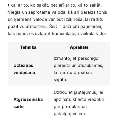
tikai ar⁤ to, ko sakāt, bet arī ar to, kā to sakāt.
Viegla un saprotama valoda, kā ‌arī pareizs tonis
un ķermeņa ⁤valoda var būt‍ izšķiroša, lai radītu
pozitīvu atmosfēru. Šeit‌ ir daži citi paņēmieni,
kas⁢ palīdzēs uzlabot ⁢komunikāciju veikala vidē:
Tehnika
Apraksts
Izmantojiet personīgo
Uzticības
pieredzi un atsauksmes,
veidošana
⁢lai radītu drošības
sajūtu.
Uzdodiet jautājumus, lai
Atgriezeniskā
apzinātu klienta viedokli
saite
par produktu ‍un⁣
pakalpojumiem.