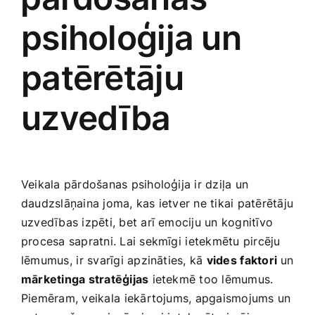
Smaržas, kosmētika
psiholoģija un
Sports, tūrisms un atpūta
patērētāju
uzvedība
TV un Sadzīves tehnika
Zoo preces
Veikala pārdošanas psiholoģija ir dziļa un
daudzslāņaina joma, kas ietver ne tikai patērētāju
uzvedības izpēti, bet arī emociju un kognitīvo
procesa sapratni. Lai​ sekmīgi ⁢ietekmētu pircēju
lēmumus,⁢ ir svarīgi apzināties, kā‌
vides ⁢faktori
un
mārketinga stratēģijas
ietekmē too lēmumus.
Piemēram, veikala ⁢iekārtojums, apgaismojums un