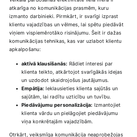
atkarīga no ⁣komunikācijas ⁢prasmēm, kuru
izmanto darbinieki.‌ Pirmkārt, ir svarīgi izprast
klientu vajadzības un vēlmes,⁣ lai spētu piedāvāt
viņiem vispiemērotāko risinājumu. Šeit ir dažas
komunikācijas tehnikas, kas var uzlabot klientu
apkalpošanu:
aktīvā klausīšanās:
Rādiet interesi par
klienta teikto, atkārtojot svarīgākās idejas​
un uzdodot skaidrojošus jautājumus.
Empātija:
Ieklausieties klienta sajūtās un
sajūtām, lai radītu uzticību un tuvību.
Piedāvājumu personalizācija:
Izmantojiet
klienta vārdu ‌un pielāgojiet piedāvājumu
‍viņa konkrētajām vajadzībām.
Otrkārt, veiksmīga komunikācija neaprobežojas