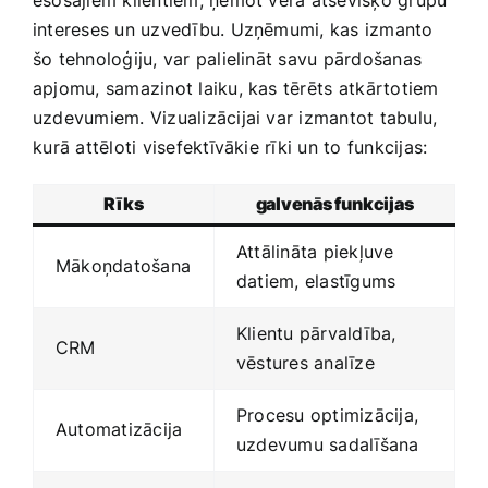
intereses un uzvedību. Uzņēmumi, kas izmanto
šo tehnoloģiju, var palielināt savu pārdošanas‌
apjomu, samazinot laiku, kas tērēts ⁢atkārtotiem
uzdevumiem. Vizualizācijai var izmantot tabulu,
⁤kurā attēloti visefektīvākie rīki un to funkcijas:
Rīks
galvenās funkcijas
Attālināta piekļuve
Mākoņdatošana
datiem, elastīgums
Klientu pārvaldība,
CRM
vēstures analīze
Procesu optimizācija,
Automatizācija
uzdevumu sadalīšana