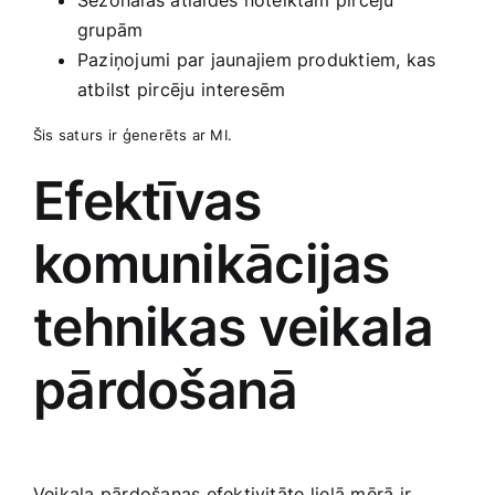
Sezonālas ‍atlaides noteiktām pircēju
grupām
Paziņojumi par jaunajiem produktiem, kas
atbilst pircēju ⁣interesēm
Šis saturs ⁢ir ģenerēts‍ ar MI.
Efektīvas
komunikācijas
tehnikas veikala
pārdošanā
Veikala pārdošanas efektivitāte⁣ lielā mērā ir