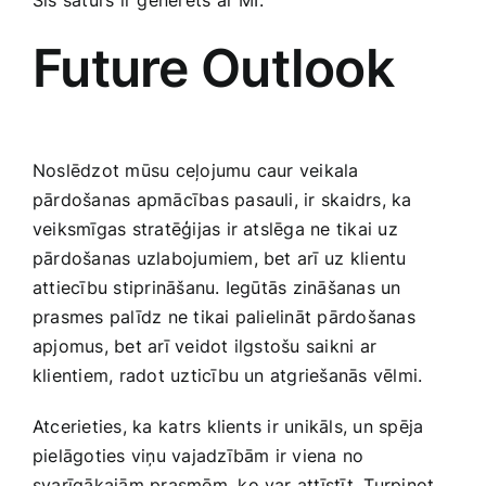
Šis saturs ir ģenerēts ar MI.
Future Outlook
Noslēdzot mūsu ceļojumu caur veikala
pārdošanas apmācības pasauli, ir skaidrs, ka
veiksmīgas stratēģijas ir atslēga ne tikai uz
pārdošanas uzlabojumiem, bet arī uz⁢ klientu
attiecību stiprināšanu. Iegūtās zināšanas un
prasmes palīdz ne tikai palielināt pārdošanas
apjomus, ‍bet arī veidot ilgstošu saikni ar
klientiem, radot uzticību un atgriešanās vēlmi.
Atcerieties, ka ⁤katrs klients ir unikāls, un spēja
pielāgoties viņu ​vajadzībām ir viena no
svarīgākajām prasmēm, ko var attīstīt. Turpinot