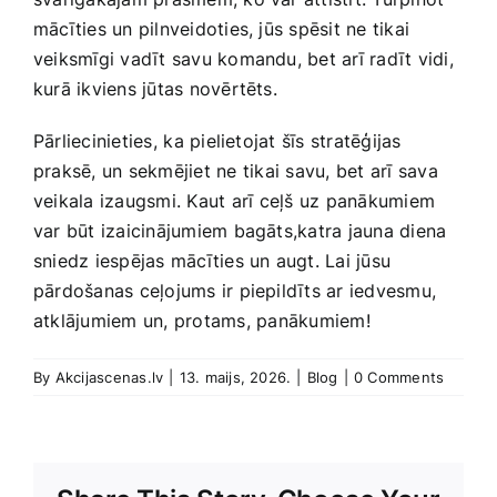
mācīties un pilnveidoties, jūs ‌spēsit ne tikai
veiksmīgi vadīt ​savu komandu, bet arī radīt‍ vidi,
kurā ikviens jūtas novērtēts.
Pārliecinieties,⁤ ka pielietojat šīs stratēģijas
praksē, un sekmējiet‍ ne ⁤tikai savu, bet arī sava
veikala izaugsmi. Kaut arī ⁤ceļš uz panākumiem
var būt izaicinājumiem bagāts,katra jauna diena
sniedz iespējas mācīties un augt. Lai jūsu
pārdošanas ceļojums ir piepildīts ar iedvesmu,
atklājumiem un, protams, ⁢panākumiem!
By
Akcijascenas.lv
|
13. maijs, 2026.
|
Blog
|
0 Comments