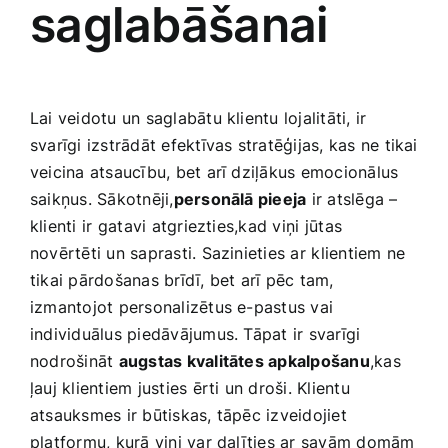
saglabāšanai
Lai veidotu un saglabātu klientu lojalitāti, ir
svarīgi izstrādāt efektīvas stratēģijas, kas​ ne tikai
veicina atsaucību, bet arī dziļākus emocionālus
saikņus. Sākotnēji,
personālā pieeja
ir atslēga –
klienti ⁢ir gatavi atgriezties,kad viņi⁣ jūtas
novērtēti un saprasti. Sazinieties ar ⁤klientiem ne
tikai pārdošanas brīdī, bet arī pēc tam,
izmantojot personalizētus e-pastus vai
individuālus piedāvājumus. Tāpat ir svarīgi
nodrošināt
augstas kvalitātes apkalpošanu
,kas
ļauj klientiem justies ērti un droši. ​Klientu⁣
atsauksmes ir būtiskas, tāpēc izveidojiet
platformu, kurā viņi var dalīties ar savām domām