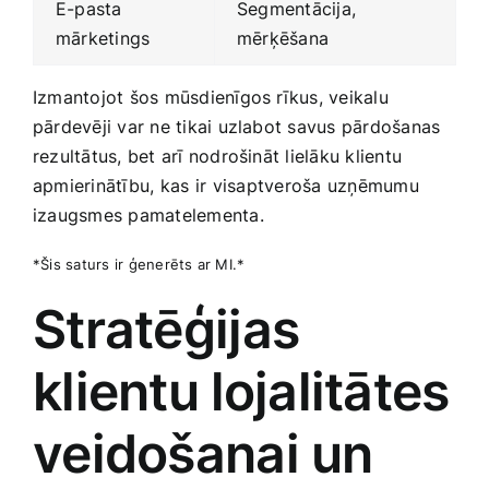
E-pasta
Segmentācija,⁤
mārketings
mērķēšana
Izmantojot šos mūsdienīgos rīkus, veikalu
pārdevēji var ne tikai uzlabot savus pārdošanas
rezultātus, bet arī nodrošināt ​lielāku klientu
apmierinātību, ⁣kas ir⁤ visaptveroša uzņēmumu
izaugsmes pamatelementa.
*Šis saturs ir ģenerēts ar MI.*
Stratēģijas
klientu⁣ lojalitātes
veidošanai un