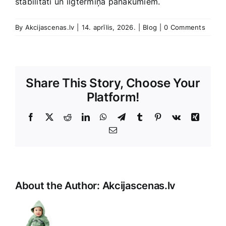
stabilitāti ⁢un ilgtermiņa⁢ panākumiem.
By
Akcijascenas.lv
|
14. aprīlis, 2026.
|
Blog
|
0 Comments
Share This Story, Choose Your
Platform!
Facebook
X
Reddit
LinkedIn
WhatsApp
Telegram
Tumblr
Pinterest
Vk
Xing
E-
Pasts
About the Author:
Akcijascenas.lv