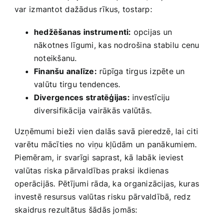
var⁤ izmantot dažādus rīkus, tostarp:
hedžēšanas instrumenti:
opcijas⁤ un‌
nākotnes līgumi, kas nodrošina stabilu ⁣cenu
noteikšanu.
Finanšu ‌analīze:
rūpīga tirgus ‍izpēte un
valūtu tirgu tendences.
Divergences stratēģijas:
investīciju
diversifikācija⁤ vairākās valūtās.
Uzņēmumi bieži ⁢vien dalās savā pieredzē, lai citi
varētu mācīties no viņu⁢ kļūdām ⁤un panākumiem.
⁢Piemēram, ir ⁣svarīgi saprast, kā ⁣labāk ieviest
valūtas riska pārvaldības praksi‍ ikdienas
operācijās.‌ Pētījumi rāda, ka organizācijas, kuras
⁢investē resursus ⁣valūtas risku pārvaldībā,‍ redz
skaidrus‍ rezultātus šādās jomās: