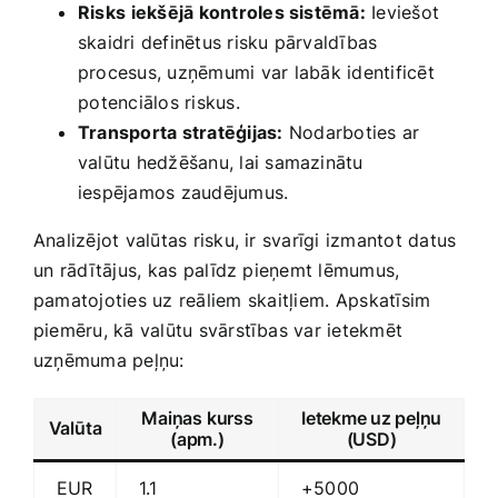
Risks⁢ iekšējā kontroles sistēmā:
Ieviešot
‌skaidri definētus risku pārvaldības
procesus, uzņēmumi ⁢var‌ labāk identificēt
⁤potenciālos riskus.
Transporta stratēģijas:
⁤Nodarboties ar
valūtu hedžēšanu, lai ​samazinātu
iespējamos zaudējumus.
Analizējot valūtas risku,‌ ir​ svarīgi izmantot ‌datus
un⁤ rādītājus, kas⁤ palīdz pieņemt​ lēmumus,
pamatojoties uz reāliem⁢ skaitļiem.⁣ Apskatīsim
piemēru, kā valūtu svārstības ‌var ietekmēt
uzņēmuma peļņu:
Maiņas kurss
Ietekme uz ⁢peļņu⁣
Valūta
(apm.)
(USD)
EUR
1.1
+5000