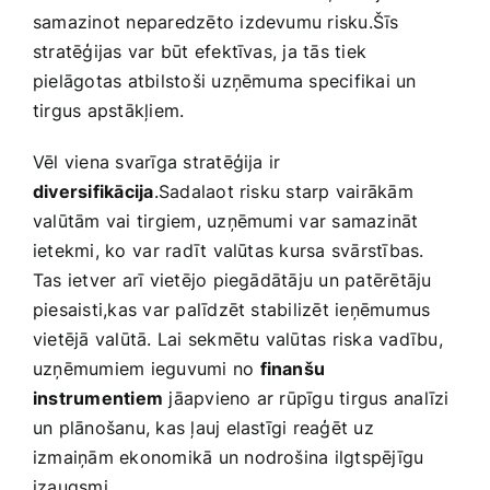
samazinot neparedzēto izdevumu risku.Šīs
stratēģijas var būt efektīvas, ja tās tiek
pielāgotas atbilstoši uzņēmuma specifikai ‍un⁤
tirgus apstākļiem.
Vēl viena svarīga stratēģija ir
diversifikācija
.Sadalaot risku starp vairākām
valūtām ‌vai tirgiem, uzņēmumi⁤ var samazināt
ietekmi, ko ⁣var‍ radīt valūtas kursa svārstības.
Tas ietver arī vietējo piegādātāju un patērētāju
piesaisti,kas var palīdzēt stabilizēt ieņēmumus
vietējā‌ valūtā. Lai sekmētu valūtas riska vadību,
uzņēmumiem ieguvumi no
finanšu
instrumentiem
jāapvieno ​ar rūpīgu tirgus analīzi
un plānošanu, kas ļauj elastīgi reaģēt uz
izmaiņām ekonomikā un nodrošina ilgtspējīgu
izaugsmi.