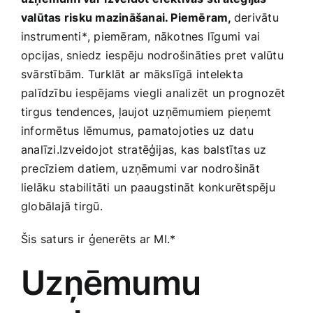
valūtas risku mazināšanai. Piemēram,
derivātu
instrumenti*
, piemēram, ‍nākotnes līgumi ‍vai
opcijas, sniedz ‌iespēju ‌nodrošināties pret valūtu
svārstībām. ‌Turklāt ⁤ar mākslīgā intelekta
palīdzību iespējams ‌viegli ‌analizēt un prognozēt
tirgus tendences,⁣ ļaujot uzņēmumiem ‍pieņemt
informētus lēmumus,⁤ pamatojoties uz datu
analīzi.Izveidojot stratēģijas,​ kas balstītas uz
precīziem datiem, uzņēmumi var nodrošināt
lielāku stabilitāti‌ un ⁤paaugstināt konkurētspēju
globālajā tirgū.
Šis saturs ir ⁤ģenerēts ar MI.*
Uzņēmumu