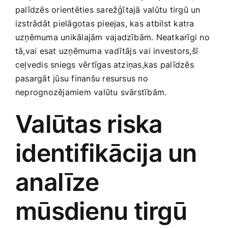
palīdzēs orientēties sarežģītajā‌ valūtu tirgū un
Smaržas, kosmētika
izstrādāt pielāgotas pieejas,​ kas ⁢atbilst katra⁣
uzņēmuma unikālajām vajadzībām. Neatkarīgi no
Sports, tūrisms un atpūta
tā,vai esat ​uzņēmuma vadītājs‍ vai investors,šī
ceļvedis sniegs vērtīgas atziņas,kas palīdzēs
TV un Sadzīves tehnika
pasargāt‌ jūsu​ finanšu resursus no
neprognozējamiem valūtu svārstībām.
Zoo preces
Valūtas riska‍
identifikācija un
analīze
mūsdienu tirgū