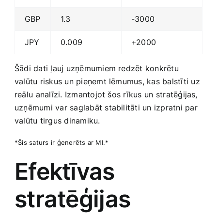
GBP
1.3
-3000
JPY
0.009
+2000
Šādi dati ​ļauj uzņēmumiem redzēt‍ konkrētu
valūtu riskus un pieņemt lēmumus,‍ kas balstīti uz
reālu⁣ analīzi. Izmantojot šos‍ rīkus un⁣ stratēģijas,
uzņēmumi var saglabāt stabilitāti un izpratni par
valūtu tirgus​ dinamiku.
*Šis saturs ir ģenerēts​ ar MI.*
Efektīvas
stratēģijas