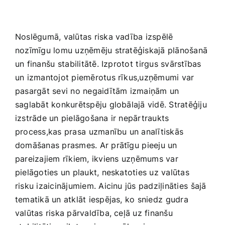
Noslēgumā, valūtas riska vadība izspēlē​
nozīmīgu lomu uzņēmēju stratēģiskajā plānošanā
un finanšu⁤ stabilitātē.‌ Izprotot⁢ tirgus svārstības
un izmantojot piemērotus rīkus,uzņēmumi var
pasargāt sevi no negaidītām izmaiņām un
‌saglabāt konkurētspēju globālajā vidē. Stratēģiju⁤
izstrāde un pielāgošana ir ‌nepārtraukts
process,kas prasa ⁢uzmanību un analītiskās
domāšanas prasmes. Ar ‌prātīgu⁤ pieeju un
pareizajiem rīkiem, ikviens⁤ uzņēmums var ​
pielāgoties un​ plaukt, neskatoties uz valūtas
risku izaicinājumiem. Aicinu jūs padziļināties ⁣šajā​
tematikā un atklāt iespējas, ko sniedz ⁣gudra
valūtas riska pārvaldība,​ ceļā uz finanšu