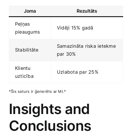
Joma
Rezultāts
Peļņas‍
Vidēji 15% gadā
pieaugums
Samazināta riska‍ ietekme​
Stabilitāte
par 30%
Klientu
Uzlabota ‍par‍ 25%
uzticība
*Šis saturs ir ģenerēts ar​ MI.*
Insights and
Conclusions