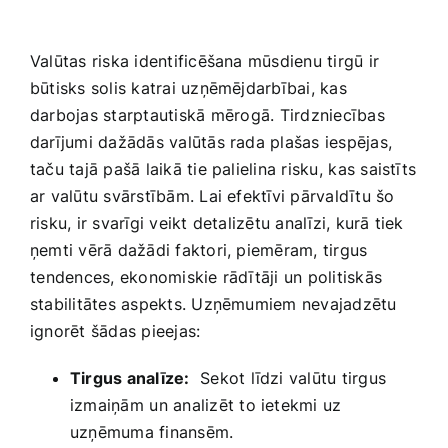
Valūtas riska identificēšana mūsdienu tirgū ‍ir ​
būtisks solis katrai uzņēmējdarbībai, kas
darbojas starptautiskā ⁣mērogā. Tirdzniecības
darījumi dažādās‍ valūtās rada plašas ‌iespējas,
taču tajā pašā laikā tie palielina risku,⁤ kas saistīts
ar valūtu svārstībām. Lai efektīvi pārvaldītu šo
risku, ir ‍svarīgi veikt detalizētu analīzi, kurā tiek
ņemti vērā dažādi faktori, piemēram, ‌tirgus
⁢tendences, ekonomiskie​ rādītāji ‍un politiskās
stabilitātes aspekts. Uzņēmumiem‌ nevajadzētu
ignorēt šādas pieejas:
Tirgus analīze:
​ Sekot līdzi valūtu tirgus
izmaiņām ⁣un analizēt to ietekmi uz
uzņēmuma finansēm.