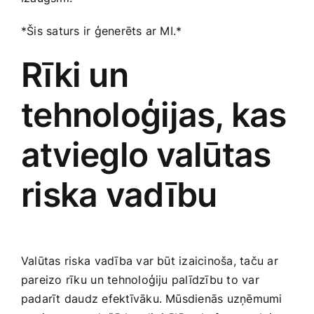
*Šis saturs ir ģenerēts ar​ MI.*
Rīki un
tehnoloģijas, ‌kas⁣
atvieglo valūtas⁣
riska vadību
Valūtas riska ⁤vadība var būt izaicinoša, taču ar
pareizo rīku⁤ un‌ tehnoloģiju​ palīdzību to var
‍padarīt daudz efektīvāku. Mūsdienās uzņēmumi‌