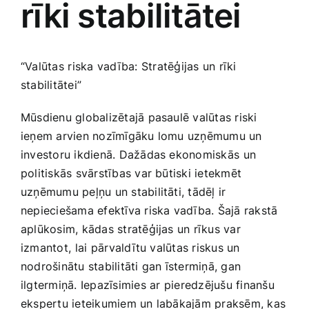
rīki stabilitātei
Medicīnas preces
Mobilie telefoni, planšetdatori
“Valūtas ⁤riska‍ vadība:⁣ Stratēģijas un rīki
stabilitātei”
Pakalpojumi
Mūsdienu globalizētajā ‌pasaulē valūtas riski​
ieņem arvien‍ nozīmīgāku lomu ‌uzņēmumu un
Pārtikas preces
investoru ikdienā. Dažādas ‍ekonomiskās⁢ un
politiskās svārstības var būtiski ietekmēt
Preces birojam
uzņēmumu peļņu‌ un stabilitāti, tādēļ ir
nepieciešama efektīva ‍riska vadība. Šajā rakstā
aplūkosim, kādas stratēģijas un rīkus var
Preces pieaugušajiem
izmantot,⁤ lai ⁢pārvaldītu valūtas riskus un
nodrošinātu stabilitāti gan īstermiņā, gan
Rotaļlietas, bērnu preces
ilgtermiņā. ‍Iepazīsimies⁤ ar pieredzējušu finanšu
ekspertu ​ieteikumiem un ‍labākajām praksēm, ‍kas