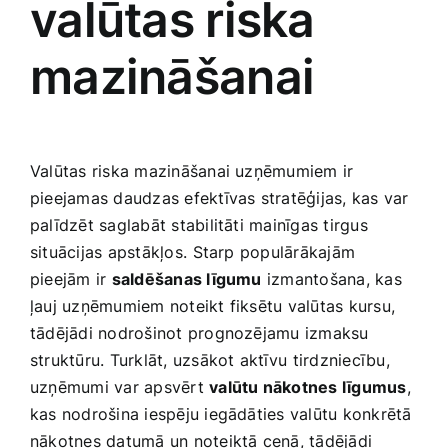
valūtas riska
mazināšanai
Valūtas riska mazināšanai ​uzņēmumiem ir
pieejamas daudzas efektīvas stratēģijas, kas var
palīdzēt saglabāt stabilitāti mainīgas tirgus
situācijas ‌apstākļos.⁢ Starp populārākajām
pieejām ir
saldēšanas līgumu
izmantošana, kas
ļauj uzņēmumiem noteikt fiksētu valūtas kursu,⁣
tādējādi nodrošinot prognozējamu izmaksu
struktūru. Turklāt, uzsākot‌ aktīvu ⁤tirdzniecību,
uzņēmumi var apsvērt
valūtu nākotnes līgumus
,
kas nodrošina iespēju iegādāties ‍valūtu konkrētā
nākotnes datumā ‌un noteiktā cenā, tādējādi⁢