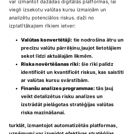
var izmantot dažādas ‌digitālās platformas, lai
viegli ⁣izsekotu valūtas ⁤kursu izmaiņām un
analizētu ⁢potenciālos riskus. daži⁢ no
izplatītākajiem rīkiem ietver:
Valūtas⁢ konvertētāji:
tie ‍nodrošina ātru​ un
‍precīzu valūtu pārrēķinu,ļaujot lietotājiem
sekot līdzi⁤ aktuālajām ⁤likmēm.
Riska ‍novērtēšanas rīki:
⁤šie rīki palīdz
identificēt ⁣un kvantificēt riskus, kas saistīti
ar valūtas kursu svārstībām.
Finanšu analīzes⁤ programmas:
tās ļauj
veikt detalizētus​ risku analīzes un
izstrādāt pielāgotas stratēģijas valūtas
⁤riska mazināšanai.
turklāt, izmantojot automatizētās platformas,‌
uzņēmumi var ⁣izveidot efektīvas stratēģijas