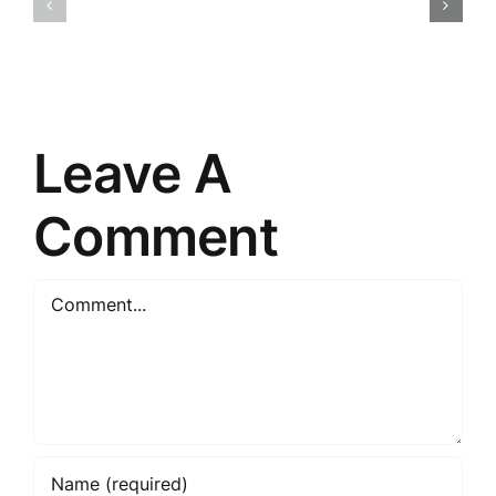
un
ar
iespējas
tiešās
iepirkšanās
pārdošan
laikā
pasauli
Leave A
Comment
Comment