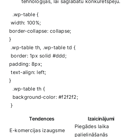
tehnoloģijas,⁢ lai saglabātu konkurētspēju.
⁢ ‌ .wp-table {
‌ width: 100%;
border-collapse: collapse;
}
‍ .wp-table th, .wp-table​ td {
​ border: 1px ​solid #ddd;
padding: 8px;
⁢ text-align: ‌left;
}
‌ ⁢ .wp-table th {
⁣ ​ background-color: #f2f2f2;
​ }
Tendences
Izaicinājumi
Piegādes laika
E-komercijas izaugsme
palielināšanās