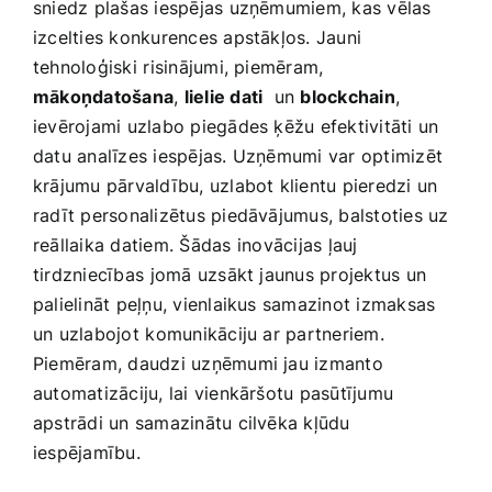
sniedz plašas iespējas uzņēmumiem, kas‌ vēlas ​
izcelties konkurences apstākļos. Jauni
tehnoloģiski⁤ risinājumi, piemēram,
mākoņdatošana
,
lielie dati
‌ un
blockchain
,
ievērojami uzlabo piegādes ķēžu efektivitāti⁢ un
datu analīzes iespējas. Uzņēmumi var optimizēt
krājumu pārvaldību, uzlabot klientu pieredzi un
radīt personalizētus piedāvājumus, balstoties uz
reāllaika datiem. Šādas ⁣inovācijas ļauj
tirdzniecības⁢ jomā uzsākt jaunus projektus un
palielināt peļņu, vienlaikus ‌samazinot izmaksas ​
un uzlabojot ⁢komunikāciju ar partneriem.
Piemēram,‌ daudzi uzņēmumi jau izmanto
automatizāciju, lai vienkāršotu pasūtījumu
apstrādi un samazinātu cilvēka kļūdu
iespējamību.