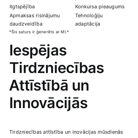
Ilgtspējība
Konkursa pieaugums
Apmaksas risinājumu
Tehnoloģiju
daudzveidība
adaptācija
*Šis saturs ir ģenerēts ar MI.*
Iespējas⁢
Tirdzniecības
⁢Attīstībā un
Innovācijās
Tirdzniecības attīstība un⁤ inovācijas mūsdienās