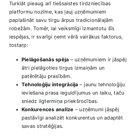
Turklāt pieaug arī tiešsaistes tirdzniecības
platformu nozīme, kas ļauj ⁤uzņēmumiem
‍paplašināt savu tirgu ⁤ārpus tradicionālajām
robežām. ​Tomēr,‍ lai veiksmīgi izmantotu ‌šīs
iespējas, ir svarīgi⁢ ņemt ‌vērā vairākus faktorus,
tostarp:
Pielāgošanās spēja
– ‍uzņēmumiem ir jāspēj
ātri pielāgoties tirgus izmaiņām un
‍patērētāju prasībām.
Tehnoloģiju integrācija
–⁣ jaunu tehnoloģiju
ieviešana prasa ieguldījumus un‌ laiku,‍ taču
sniedz ilgtermiņa‌ priekšrocības.
Konkurences analīze
– uzņēmumi jāspēj
pastāvīgi‍ analizēt konkurentus un ‍adaptēt
savas stratēģijas.