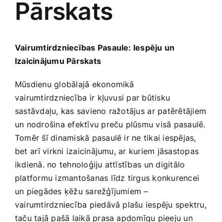
Pārskats
Medicīnas preces
Mobilie telefoni, planšetdatori
Vairumtirdzniecības Pasaule: Iespēju un
Izaicinājumu Pārskats
Pakalpojumi
Mūsdienu globālajā ekonomikā
vairumtirdzniecība ⁣ir ‍kļuvusi par​ būtisku
Pārtikas preces
sastāvdaļu, kas savieno ražotājus ⁤ar patērētājiem
un nodrošina efektīvu preču plūsmu visā pasaulē.
Preces birojam
Tomēr šī dinamiskā‌ pasaulē ir ne tikai iespējas,
bet⁢ arī virkni ​izaicinājumu, ar kuriem jāsastopas‍
ikdienā. no tehnoloģiju attīstības ⁢un digitālo
Preces pieaugušajiem
platformu izmantošanas‌ līdz tirgus konkurencei
un piegādes ķēžu sarežģījumiem –
Rotaļlietas, bērnu preces
vairumtirdzniecība piedāvā plašu iespēju spektru,
taču tajā pašā laikā prasa apdomīgu pieeju un