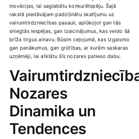
inovācijas, lai saglabātu konkurētspēju. Šajā
Smaržas, kosmētika
rakstā ‍piedāvājam padziļinātu skatījumu uz
vairumtirdzniecības pasauli, aplūkojot gan tās
Sports, tūrisms un atpūta
sniegtās iespējas, gan izaicinājumus, kas veido šā
⁤brīža tirgus ‍ainavu. Būsim ceļojumā, kas izgaismo
TV un Sadzīves tehnika
gan panākumus, gan grūtības, ar kurām‍ saskaras
uzņēmēji, lai atklātu šīs nozares patieso dabu.
Zoo preces
Vairumtirdzniecība
Nozares
Dinamika un
Tendences