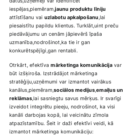
datus,uzņēmēji var ⁢identificēt
iespējas,piemēram,
jaunu produktu līniju
attīstīšanu vai
uzlabotu apkalpošanu
,lai
piesaistītu papildu klientus. Turklāt,uint preču
piedāvājumu un ⁢cenām jāpievērš īpaša
uzmanība,nodrošinot,ka tie ir ⁣gan
konkurētspējīgi,gan rentabli.
Otrkārt, efektīva
mārketinga komunikācija
var
būt izšķiroša. Izstrādājot mārketinga
stratēģiju,uzņēmumi var izmantot ‌vairākus
kanālus,piemēram,
sociālos medijus
,
emaiļus un
reklāmas
,lai sasniegtu savus mērķus. ⁣Ir svarīgi
izveidot ⁢integrētu‍ pieeju, nodrošinot, ka⁣ visi
kanāli darbojas kopā, lai⁤ veicinātu⁢ zīmola
atpazīstamību. ‌Šeit ir daži⁢ efektīvi ‍veidi, kā
izmantot mārketinga komunikāciju: