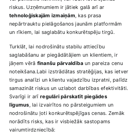
⁤riskus.⁣ Uzņēmumiem‌ ir⁢ jātiek galā ​arī ar
tehnoloģiskajām izmaiņām
, kas prasa
nepārtrauktu ⁤pielāgošanos jaunām‍ platformām
un rīkiem, lai saglabātu konkurētspēju tirgū.
Turklāt, lai nodrošinātu stabilu attiecību
saglabāšanu ar piegādātājiem un klientiem, ir
jāņem vērā
finanšu pārvaldība
un pareiza cenu ​
noteikšana.Labi izstrādātas stratēģijas, kas ietver
tirgus analīzi un klientu vajadzību izpratni, palīdz
samazināt riskus un⁢ uzlabot darbības efektivitāti.
Svarīgi ir⁣ arī⁢
regulāri pārskatīt ⁣piegādes
līgumus
, lai izvairītos ‌no pārsteigumiem un
nodrošinātu ļoti konkurētspējīgas cenas. Zemāk
norādīts risks, ⁤kas ir visbiežāk sastopams
vairumtirdzniecībā: