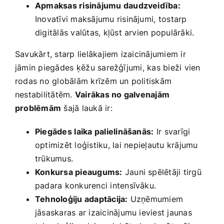
Apmaksas risinājumu daudzveidība:
Inovatīvi maksājumu risinājumi,⁢ tostarp
digitālās ‍valūtas, kļūst arvien ​populārāki.
Savukārt, starp lielākajiem ​izaicinājumiem ir
jāmin piegādes⁤ ķēžu sarežģījumi, kas bieži vien
rodas no globālām krīzēm un politiskām
nestabilitātēm.
Vairākas no‌ galvenajām
problēmām
šajā laukā ir:
Piegādes⁤ laika palielināšanās:
⁢Ir svarīgi‌
optimizēt loģistiku, lai⁣ nepieļautu krājumu
trūkumus.
Konkursa pieaugums:
Jauni spēlētāji tirgū
padara konkurenci intensīvāku.
Tehnoloģiju adaptācija:
Uzņēmumiem
jāsaskaras ar izaicinājumu ieviest jaunas