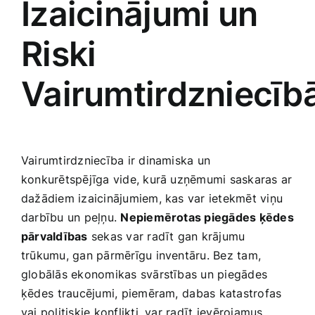
Izaicinājumi un
Riski
Vairumtirdzniecīb
Vairumtirdzniecība ir‍ dinamiska un
konkurētspējīga vide, kurā uzņēmumi saskaras ar
dažādiem izaicinājumiem, kas var ietekmēt viņu
darbību un peļņu.
Nepiemērotas piegādes ķēdes
pārvaldības
sekas var radīt gan krājumu
trūkumu, gan pārmērīgu ‍inventāru. Bez tam,
globālās ekonomikas svārstības un piegādes​
ķēdes ⁢traucējumi, piemēram,⁣ dabas katastrofas
vai‌ politiskie konflikti, var radīt⁣ ievērojamus