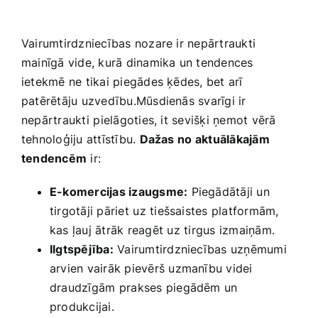
Vairumtirdzniecības nozare ir nepārtraukti
mainīgā​ vide, kurā dinamika un tendences
ietekmē ne tikai piegādes ķēdes, bet arī
patērētāju uzvedību.Mūsdienās svarīgi ir
nepārtraukti⁣ pielāgoties, it sevišķi ņemot vērā
tehnoloģiju attīstību.
Dažas⁢ no aktuālākajām
tendencēm
ir:
E-komercijas izaugsme:
Piegādātāji un
tirgotāji​ pāriet ⁣uz tiešsaistes platformām,
kas ļauj ātrāk reagēt uz⁢ tirgus ‌izmaiņām.
Ilgtspējība:
Vairumtirdzniecības‌ uzņēmumi
arvien vairāk pievērš uzmanību videi
draudzīgām⁢ prakses piegādēm un
produkcijai.