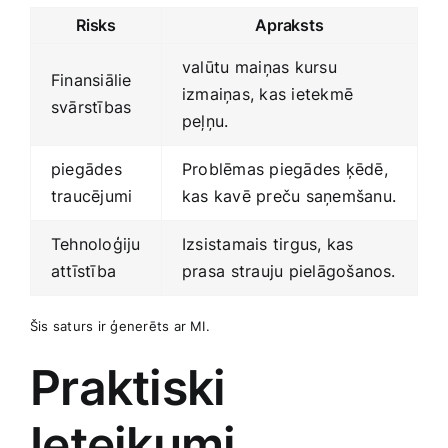
Risks
Apraksts
valūtu⁣ maiņas kursu
Finansiālie
izmaiņas, kas ietekmē
svārstības
peļņu.
piegādes
Problēmas piegādes​ ķēdē,
traucējumi
kas kavē preču saņemšanu.
Tehnoloģiju⁤
Izsistamais tirgus, kas
attīstība
prasa ⁢strauju pielāgošanos.
Šis saturs ir ģenerēts ar MI.
Praktiski
Ieteikumi