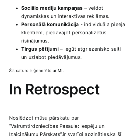
Sociālo mediju kampaņas
– veidot
dynamiskas un interaktīvas reklāmas.
Personālā ⁣komunikācija
‌- individuāla pieeja
klientiem, piedāvājot personalizētus
risinājumus.
Tirgus ⁤pētījumi
– iegūt atgriezenisko saiti‍
un ⁤uzlabot piedāvājumus.
Šis saturs ir ģenerēts ar MI.
In Retrospect
Noslēdzot mūsu pārskatu ⁣par‌
“Vairumtirdzniecības Pasaule:⁣ Iespēju​ un
⁣Izaicinājumu Pārskats”,ir ‌svarīgi apzināties,ka šī