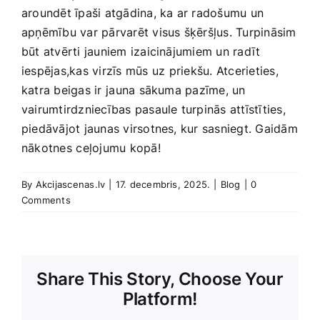
aroundēt īpaši ​atgādina, ka ar radošumu un
apņēmību ​var pārvarēt​ visus šķēršļus. Turpināsim
būt atvērti jauniem​ izaicinājumiem un ​radīt
iespējas,kas ‍virzīs ‍mūs⁣ uz priekšu. Atcerieties,
katra beigas ir⁣ jauna sākuma pazīme, un
vairumtirdzniecības pasaule turpinās attīstīties,⁤
piedāvājot jaunas virsotnes, kur sasniegt. Gaidām‍
nākotnes ⁤ceļojumu kopā!
By
Akcijascenas.lv
|
17. decembris, 2025.
|
Blog
|
0
Comments
Share This Story, Choose Your
Platform!