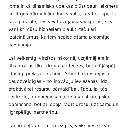
joma ir kā​ dinamiska upe,kas plūst cauri laikmetu
un tirgus pārmaiņām. Katrs solis, kas tiek sperts‌
šajā pasaulē, nes sev ⁤līdzi jaunas ‍iespējas, kas
⁤var likt mūsu‍ biznesiem plaukt, taču arī​
izaicinājumus, kuriem nepieciešama prasmīga
navigācija.
Lai veiksmīgi virzītos nākotnē, uzņēmējiem ⁤ir
jāsaprot ne tikai tirgus tendences, bet arī jāspēj⁤
elastīgi pielāgoties tiem. Attīstības iespējas ir
daudzveidīgas – no inovāciju ieviešanas līdz
efektīvākai resursu⁢ pārvaldībai.‌ Taču,⁤ lai ⁤tās
realizētu, ir nepieciešama ne tikai stratēģiska
domāšana, bet arī spēja ⁢radīt drošu, uzticamu un
ilgtspējīgu ⁣partnerību.
Lai arī ceļš var būt sarežģīts, veiksmes stāsti