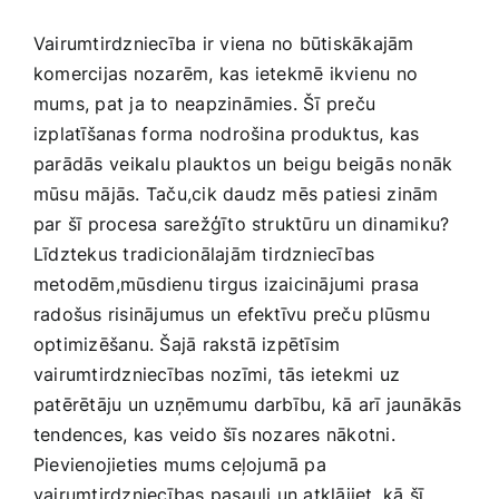
Medicīnas preces
Vairumtirdzniecība ir viena no ⁣būtiskākajām
komercijas nozarēm, kas ietekmē ikvienu no
Mobilie telefoni, planšetdatori
mums, pat ja to ​neapzināmies. Šī ​preču
izplatīšanas ⁣forma nodrošina produktus, kas ​
Pakalpojumi
parādās ⁢veikalu plauktos un beigu beigās nonāk
mūsu mājās. Taču,cik daudz mēs patiesi zinām
par šī procesa‍ sarežģīto struktūru un dinamiku?
Pārtikas preces
Līdztekus tradicionālajām tirdzniecības
metodēm,mūsdienu​ tirgus izaicinājumi prasa
Preces birojam
radošus risinājumus un efektīvu preču ⁢plūsmu
optimizēšanu. Šajā rakstā ‌izpētīsim
vairumtirdzniecības nozīmi, tās ietekmi uz
Preces pieaugušajiem
patērētāju un uzņēmumu ⁢darbību, kā arī jaunākās
tendences, kas veido šīs nozares nākotni.
Rotaļlietas, bērnu preces
Pievienojieties ⁤mums ceļojumā pa
vairumtirdzniecības pasauli un atklājiet, kā šī