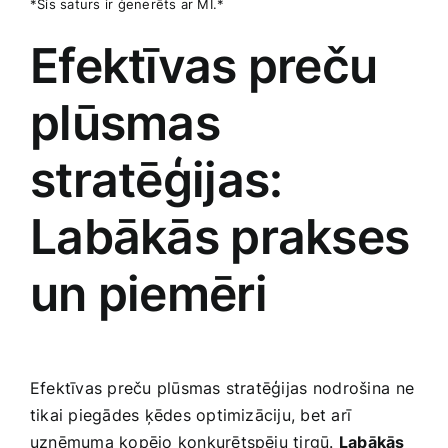
*Šis saturs ir ģenerēts ​ar MI.*
Efektīvas preču
plūsmas⁢
stratēģijas:​
Labākās prakses​
un piemēri
Efektīvas preču plūsmas stratēģijas ⁤nodrošina⁣ ne
tikai piegādes ķēdes optimizāciju,‍ bet arī
uzņēmuma kopējo konkurētspēju tirgū.
Labākās