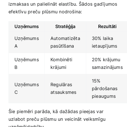
izmaksas un palielināt elastību. Šādos gadījumos
efektīvu preču plūsmu nodrošina:
Uzņēmums
Stratēģija
Rezultāti
Uzņēmums
Automatizēta
30% laika
A
pasūtīšana
ietaupījums
Uzņēmums
Kombinēti
20% ​krājumu
B
krājumi
samazinājums
15%
Uzņēmums
Regulāras
pārdošanas
C
⁤atsauksmes
pieaugums
Šie piemēri parāda, kā dažādas pieejas var
uzlabot preču plūsmu‌ un veicināt veiksmīgu
uzņēmējdarbību.