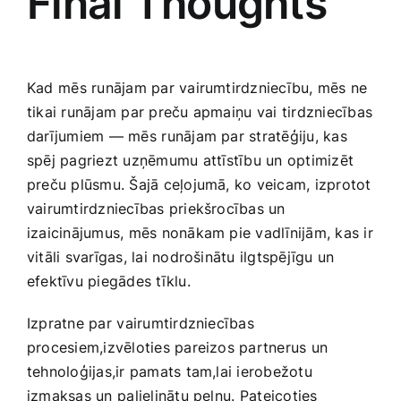
Final Thoughts
Kad ⁢mēs runājam par vairumtirdzniecību, mēs ne
tikai runājam par preču apmaiņu⁢ vai tirdzniecības⁢
darījumiem — mēs ⁣runājam par stratēģiju, kas
spēj pagriezt uzņēmumu ⁤attīstību un optimizēt
preču‌ plūsmu. Šajā ceļojumā, ko veicam, izprotot
vairumtirdzniecības priekšrocības un
izaicinājumus, mēs nonākam pie vadlīnijām, kas ir
vitāli svarīgas, ‌lai nodrošinātu ilgtspējīgu un⁤
efektīvu piegādes tīklu.
Izpratne par ⁣vairumtirdzniecības
procesiem,izvēloties ‌pareizos partnerus un⁢
tehnoloģijas,ir pamats tam,lai ierobežotu
izmaksas un⁤ palielinātu peļņu. ⁣Pateicoties