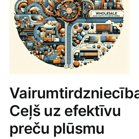
Jaunākie pārdevēji
Grāmatas
Pirktākās preces
Gudrā māja
Raksti
Mājai un remontam
Mājražotājiem
Vairumtirdzniecīb
Mājsaimniecības preces
Ceļš uz efektīvu
Mēbeles un interjers
preču plūsmu