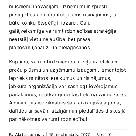
mūsdienu inovācijām, uzņēmumi ir spiesti
pielāgoties ⁤un izmantot jaunus ⁢risinājumus, lai
būtu konkurētspējīgi nozarei. Galu
galā,veiksmīga vairumtirdzniecības stratēģija
neatstāj vietu nejaušībai,bet prasa
plānošanu,analīzi un pielāgošanos.
Kopumā, vairumtirdzniecība ir ⁤ceļš ​uz⁤ efektīvu
preču plūsmu un uzņēmumu izaugsmi. Izmantojot
iepriekš minētos ieteikumus un‌ risinājumus,
jebkura organizācija var sasniegt ievērojamus
panākumus, neatkarīgi⁣ no tās lieluma vai nozares.
Aicinām jūs iedziļināties šajā aizraujošajā jomā,
dalīties ar savām atziņām un piedalīties diskusijā
par nākotnes vairumtirdzniecību!
By
Akcijascenas.lv
|
19. septembris, 2025.
|
Blog
|
0