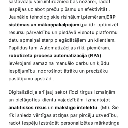
sastāvdaļu ‍vairumtirdzniecības ‍nozarei, radot
iespējas uzlabot preču ⁣plūsmu un efektivitāti.⁢
Jaunākie tehnoloģiskie risinājumi,piemēram,
ERP
sistēmas un mākoņpakalpojumi
,palīdz optimizēt
resursu pārvaldību un piedāvā vienotu platformu
datu apmaiņai ⁤starp piegādātājiem un klientiem.⁣
Papildus tam, Automatizācijas ‌rīki, piemēram,
robotizētā procesa automatizācija (RPA)
,
ievērojami samazina manuālo​ darbu​ un kļūdu⁣
iespējamību, nodrošinot ātrāku un precīzāku
pasūtījumu apstrādi.
Digitalizācija arī ļauj⁣ sekot līdzi‍ tirgus izmaiņām
un pielāgoties klientu⁢ vajadzībām, izmantojot
analītiskos rīkus
un
mākslīgo intelektu
⁢ (MI). Šie
rīki sniedz vērtīgas atziņas par pircēju uzvedību,
radot iespēju izstrādāt personalizētas mārketinga