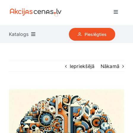
Skip
to
Toggle
content
Navigati
Pircējiem
Katalogs
Pieslēgties
Kļūt par pardevēju
Apģērbi, apavi, aksesuāri
Iepriekšējā
Nākamā
Reklāma
Auto preces
Iesakām
Dārza preces
View
Larger
Visi veikali
Image
Datortehnika
TOP Pārdevēji
Dāvanas, svētku atribūti