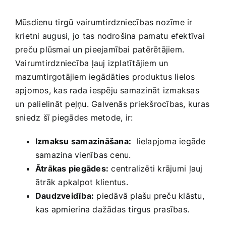
Mūsdienu tirgū vairumtirdzniecības ‌nozīme ir
krietni augusi, jo tas nodrošina pamatu efektīvai
preču ​plūsmai un ‍pieejamībai patērētājiem.
Vairumtirdzniecība ļauj izplatītājiem un
mazumtirgotājiem iegādāties produktus lielos
‌apjomos, kas rada iespēju samazināt⁣ izmaksas
un palielināt peļņu. Galvenās priekšrocības, kuras
sniedz šī piegādes metode,⁤ ir:
Izmaksu samazināšana:
‌ lielapjoma iegāde
samazina vienības cenu.
Ātrākas piegādes:
centralizēti krājumi ⁣ļauj
ātrāk apkalpot ‍klientus.
Daudzveidība:
piedāvā plašu preču klāstu,⁣
kas apmierina dažādas tirgus prasības.