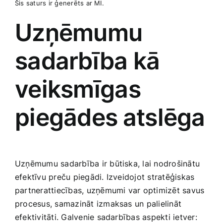
Šis ‌saturs ir ģenerēts ar MI.
Uzņēmumu
sadarbība kā
veiksmīgas
piegādes⁢ atslēga
Uzņēmumu sadarbība ir būtiska, lai nodrošinātu
efektīvu preču piegādi. Izveidojot stratēģiskas
partnerattiecības, uzņēmumi var optimizēt savus
procesus, samazināt izmaksas un palielināt
efektivitāti. Galvenie sadarbības aspekti ietver: