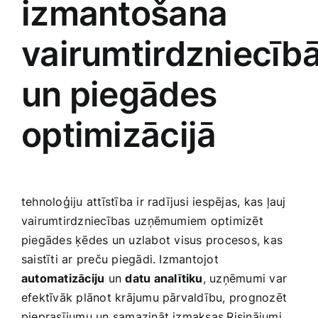
izmantošana
vairumtirdzniecīb
un piegādes
optimizācijā
tehnoloģiju attīstība ir radījusi iespējas, kas ļauj
vairumtirdzniecības⁤ uzņēmumiem optimizēt
piegādes ķēdes un uzlabot ⁤visus procesos, kas⁢
saistīti ar preču piegādi. Izmantojot
automatizāciju
un
datu analītiku
, uzņēmumi var
efektīvāk plānot krājumu pārvaldību, prognozēt
pieprasījumu un samazināt​ izmaksas.Risinājumi,