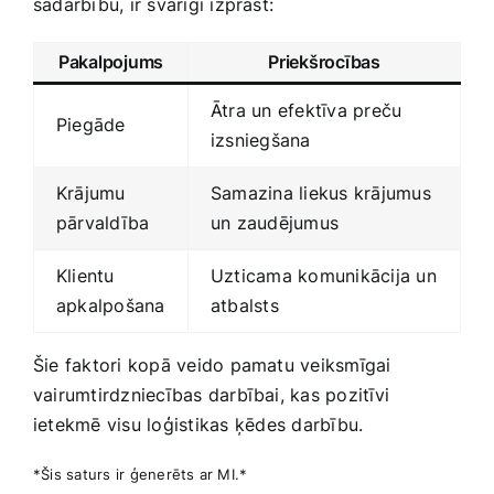
sadarbību, ir svarīgi izprast:
Pakalpojums
Priekšrocības
Ātra un efektīva preču⁣
Piegāde
izsniegšana
Krājumu
Samazina liekus krājumus
pārvaldība
un zaudējumus
Klientu
Uzticama komunikācija un
apkalpošana
atbalsts
Šie faktori kopā veido pamatu veiksmīgai
vairumtirdzniecības darbībai, kas pozitīvi
ietekmē visu loģistikas ⁤ķēdes darbību.
*Šis saturs ir ģenerēts ar MI.*