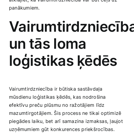
Medicīnas preces
panākumiem.
Vairumtirdzniecīb
Mobilie telefoni, planšetdatori
un ⁤tās loma⁣
Pakalpojumi
loģistikas ķēdēs
Pārtikas preces
Preces birojam
Vairumtirdzniecība ir būtiska sastāvdaļa
mūsdienu loģistikas ķēdēs, kas nodrošina
Preces pieaugušajiem
efektīvu preču plūsmu no ražotājiem līdz‍
mazumtirgotājiem. Šis process ne tikai optimizē
Rotaļlietas, bērnu preces
piegādes laiku, bet arī samazina izmaksas, ļaujot
uzņēmumiem gūt konkurences priekšrocības.