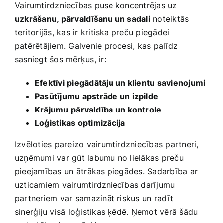
Vairumtirdzniecības puse koncentrējas uz
Smaržas, kosmētika
uzkrāšanu, pārvaldīšanu‌ un sadali
noteiktās
teritorijās, kas ir kritiska preču piegādei
Sports, tūrisms un atpūta
patērētājiem. Galvenie procesi, kas palīdz
sasniegt šos mērķus,‍ ir:
TV un Sadzīves tehnika
Efektīvi piegādātāju un klientu​ savienojumi
Pasūtījumu apstrāde un izpilde
Zoo preces
Krājumu⁢ pārvaldība un kontrole
Loģistikas optimizācija
Izvēloties pareizo vairumtirdzniecības partneri,
uzņēmumi var‍ gūt labumu no lielākas preču
pieejamības un ⁢ātrākas piegādes. Sadarbība ar
uzticamiem vairumtirdzniecības darījumu
partneriem ⁣var ‌samazināt riskus ⁣un radīt
sinerģiju visā loģistikas ķēdē. Ņemot vērā šādu