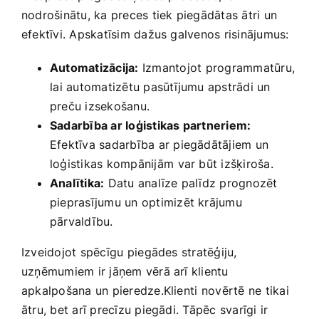
nodrošinātu, ka preces tiek​ piegādātas ātri un
efektīvi. Apskatīsim dažus galvenos risinājumus:
Automatizācija:
Izmantojot ⁢programmatūru,
⁣lai automatizētu pasūtījumu apstrādi un
preču izsekošanu.
Sadarbība ar loģistikas partneriem:
Efektīva sadarbība ‍ar piegādātājiem un
loģistikas kompānijām ⁤var būt izšķiroša.
Analītika:
Datu​ analīze palīdz prognozēt
pieprasījumu un optimizēt krājumu
pārvaldību.
Izveidojot spēcīgu⁣ piegādes stratēģiju,
uzņēmumiem ir jāņem vērā arī klientu⁢
apkalpošana un pieredze.Klienti⁣ novērtē ne tikai
ātru, bet arī precīzu piegādi. Tāpēc svarīgi ir