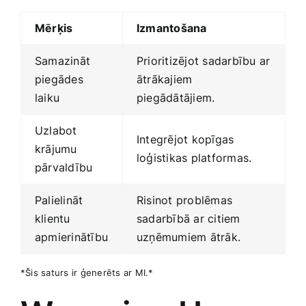
Mērķis
Izmantošana
Samazināt
Prioritizējot sadarbību ar
piegādes
ātrākajiem
laiku
piegādātājiem.
Uzlabot
Integrējot kopīgas
krājumu
loģistikas ‌platformas.
pārvaldību
Palielināt
Risinot problēmas
klientu
sadarbībā ar citiem
apmierinātību
uzņēmumiem ātrāk.
*Šis saturs ir ģenerēts ⁣ar MI.*