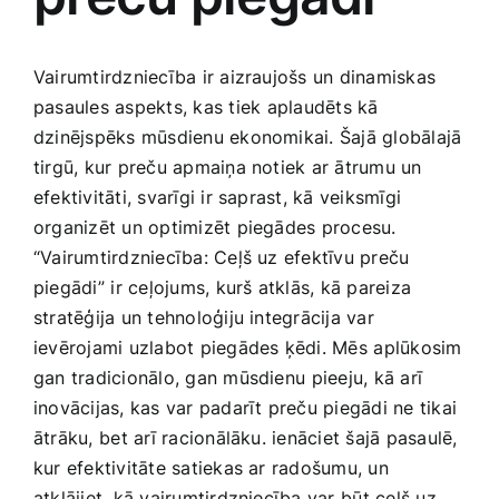
Jaunākie pārdevēji
Grāmatas
Vairumtirdzniecība ir aizraujošs un dinamiskas
pasaules aspekts, kas tiek ⁣aplaudēts kā
Pirktākās preces
dzinējspēks mūsdienu ‍ekonomikai. Šajā globālajā
Gudrā māja
tirgū, kur preču apmaiņa notiek ar ātrumu un
Raksti
efektivitāti, svarīgi ir saprast, kā veiksmīgi
Mājai un remontam
organizēt un optimizēt ​piegādes procesu.
“Vairumtirdzniecība: Ceļš uz efektīvu preču
Mājražotājiem
piegādi”⁤ ir ceļojums, kurš atklās, kā pareiza
stratēģija un tehnoloģiju integrācija var
ievērojami uzlabot piegādes ķēdi. Mēs ⁣aplūkosim
Mājsaimniecības preces
gan tradicionālo, gan mūsdienu⁤ pieeju, kā arī
inovācijas, kas var padarīt preču piegādi ne tikai
Mēbeles un interjers
ātrāku, ⁢bet ‍arī‍ racionālāku. ienāciet šajā pasaulē,​
kur efektivitāte satiekas ar radošumu, un
atklājiet, kā vairumtirdzniecība var ⁤būt ceļš uz