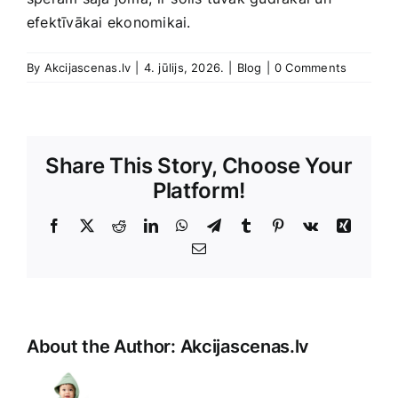
efektīvākai ekonomikai.
By
Akcijascenas.lv
|
4. jūlijs, 2026.
|
Blog
|
0 Comments
Share This Story, Choose Your
Platform!
Facebook
X
Reddit
LinkedIn
WhatsApp
Telegram
Tumblr
Pinterest
Vk
Xing
E-
Pasts
About the Author:
Akcijascenas.lv