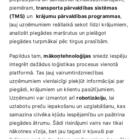
piemēram,
transporta pārvaldības sistēmas
(TMS)
un ⁤
krājumu pārvaldības programmas
,
ļauj uzņēmumiem reāllaikā sekot līdzi ⁤krājumiem,
analizēt piegādes maršrutus un pielāgot
piegādes⁤ turpmākai pēc tirgus prasībām.
Papildus tam,
mākoņtehnoloģijas
sniedz iespēju
integrēt dažādus loģistikas procesus vienotā
platformā. Tas ļauj vairumtirdzniecības
uzņēmumiem ⁣vienlaicīgi piekļūt informācijai par
piegādi, krājumiem‍ un klientu pasūtījumiem.​
Uzņēmumi ⁤var izmantot arī
robotizāciju
, lai
uzlabotu preču iepakošanu un uzglabāšanu, kas
samazina cilvēka kļūdu iespējamību un paātrina
piegādes ātrumu. ⁢Šādi risinājumi vairs nav tikai
nākotnes vīzija, bet jau‌ tagad‍ ir ⁢kļuvuši par