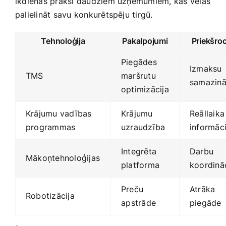
ikdienas praksi daudziem uzņēmumiem, kas​ vēlas
palielināt savu konkurētspēju‌ tirgū.
Tehnoloģija
Pakalpojumi
Priekšro
Piegādes
Izmaksu
TMS
maršrutu
samazin
optimizācija
Krājumu vadības
Krājumu
Reāllaika
programmas
uzraudzība
informāci
Integrēta
Darbu
Mākoņtehnoloģijas
platforma
koordināc
Preču
Atrāka
Robotizācija
⁢apstrāde
piegāde