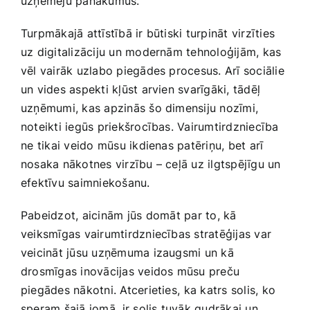
uzņēmēju ​panākumus.
Turpmākajā attīstībā ir būtiski turpināt virzīties
uz digitalizāciju un modernām tehnoloģijām, kas
vēl vairāk uzlabo piegādes procesus. ‌Arī sociālie
un vides aspekti kļūst arvien svarīgāki, tādēļ
uzņēmumi, kas apzinās šo dimensiju nozīmi,⁤
noteikti iegūs ​priekšrocības. Vairumtirdzniecība
ne⁤ tikai veido mūsu ikdienas patēriņu, bet arī
nosaka nākotnes virzību – ceļā uz ilgtspējīgu un
efektīvu saimniekošanu.
Pabeidzot, aicinām ⁣jūs domāt par to, kā
veiksmīgas vairumtirdzniecības stratēģijas var
veicināt jūsu uzņēmuma izaugsmi un kā
drosmīgas inovācijas veidos mūsu preču
piegādes nākotni. Atcerieties, ⁤ka katrs solis, ko
speram šajā jomā, ⁤ir solis tuvāk gudrākai un