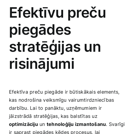
Efektīvu preču
piegādes
stratēģijas un
risinājumi
Efektīva​ preču piegāde ir būtiskākais elements,
‍kas nodrošina veiksmīgu vairumtirdzniecības
darbību. Lai to panāktu, uzņēmumiem ir
jāizstrādā⁣ stratēģijas, kas‌ balstītas uz
optimizāciju
un
tehnoloģiju izmantošanu
. Svarīgi
ir saprast piegādes ķēdes procesus, lai