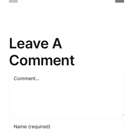
Ceļojums
Iespējas
cauri
un
“”
izaicināju
pasaulē
mūsdienā
Leave A
Comment
Comment