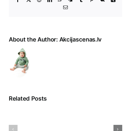
E-
Pasts
About the Author:
Akcijascenas.lv
Related Posts
Atklājot
Digitālā
noslēpumus:
reklāma: