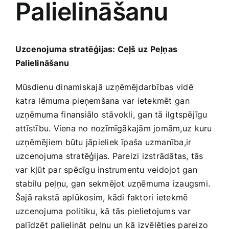
Palielināšanu
Medicīnas preces
Mobilie telefoni, planšetdatori
Uzcenojuma stratēģijas: Ceļš uz Peļņas
Palielināšanu
Pakalpojumi
Mūsdienu dinamiskajā uzņēmējdarbības vidē
katra lēmuma pieņemšana var‌ ietekmēt⁣ gan
Pārtikas preces
uzņēmuma finansiālo stāvokli, gan tā ilgtspējīgu
attīstību. Viena no nozīmīgākajām jomām,uz⁤ kuru
Preces birojam
uzņēmējiem būtu jāpieliek īpaša uzmanība,ir
uzcenojuma stratēģijas. Pareizi izstrādātas, tās ​
var‍ kļūt par spēcīgu instrumentu veidojot gan⁢
Preces pieaugušajiem
stabilu peļņu, gan sekmējot uzņēmuma izaugsmi.⁣
Šajā rakstā aplūkosim, kādi‍ faktori ietekmē
Rotaļlietas, bērnu preces
uzcenojuma politiku, kā⁢ tās pielietojums var
palīdzēt palielināt peļņu un ​kā izvēlēties pareizo