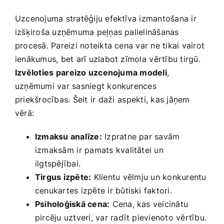
Uzcenojuma stratēģiju efektīva izmantošana ir
izšķiroša uzņēmuma peļņas palielināšanas
procesā. Pareizi noteikta cena var ne tikai vairot
ienākumus, bet arī uzlabot zīmola⁣ vērtību ‌tirgū.
Izvēloties⁢ pareizo uzcenojuma modeli
,
uzņēmumi var sasniegt konkurences
priekšrocības.‌ Šeit⁣ ir‌ daži⁢ aspekti, kas jāņem
vērā:
Izmaksu analīze:
Izpratne par savām‍
izmaksām⁢ ir pamats kvalitātei un
ilgtspējībai.
Tirgus izpēte:
Klientu ⁣vēlmju un konkurentu
cenukartes izpēte ir būtiski faktori.
Psiholoģiskā cena:
Cena, kas veicinātu
pircēju uztveri, var radīt pievienoto vērtību.