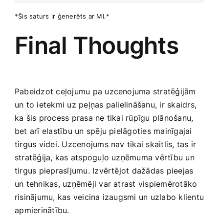
*Šis saturs ir ģenerēts ar MI.*
Final Thoughts
Pabeidzot ceļojumu pa uzcenojuma stratēģijām
un to ietekmi uz peļņas palielināšanu, ir skaidrs,
ka šis process prasa​ ne tikai rūpīgu plānošanu,
bet arī elastību un spēju pielāgoties mainīgajai
tirgus videi. Uzcenojums nav tikai skaitlis, tas ir
stratēģija, kas atspoguļo uzņēmuma vērtību un
tirgus pieprasījumu. Izvērtējot dažādas pieejas
un tehnikas, uzņēmēji var atrast vispiemērotāko
risinājumu, kas veicina izaugsmi un uzlabo klientu
⁣apmierinātību.