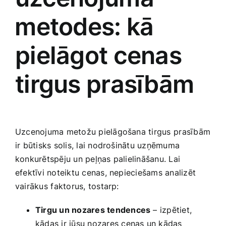
⁤metodes: kā
pielāgot cenas
tirgus prasībām
Uzcenojuma‍ metožu pielāgošana tirgus ⁤prasībām
ir būtisks solis, lai nodrošinātu uzņēmuma
konkurētspēju un peļņas palielināšanu. Lai
efektīvi noteiktu cenas, nepieciešams analizēt
vairākus⁤ faktorus, tostarp:‌
Tirgu un nozares tendences
– izpētiet,
kādas ir‌ jūsu nozares cenas‍ un kādas