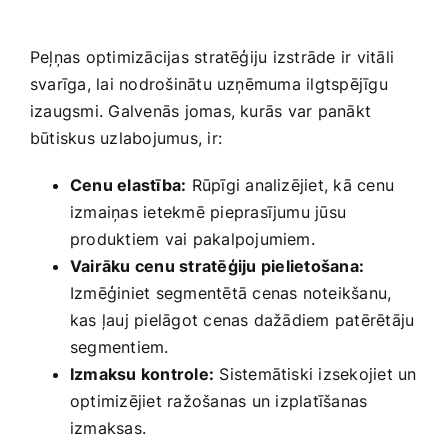
Peļņas optimizācijas stratēģiju izstrāde ir vitāli
svarīga, lai nodrošinātu uzņēmuma ilgtspējīgu
izaugsmi. Galvenās jomas, kurās var panākt
būtiskus uzlabojumus, ir:
Cenu elastība:
Rūpīgi analizējiet, kā cenu
izmaiņas ietekmē pieprasījumu jūsu
produktiem vai pakalpojumiem.
Vairāku cenu stratēģiju ⁤pielietošana:
Izmēģiniet segmentētā cenas noteikšanu,
kas ļauj pielāgot cenas dažādiem patērētāju⁣
segmentiem.
Izmaksu kontrole:
Sistemātiski izsekojiet un
optimizējiet ražošanas un ⁢izplatīšanas
izmaksas.