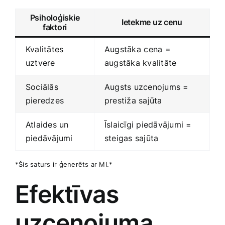
Psiholoģiskie
Ietekme uz ⁣cenu
faktori
Kvalitātes
Augstāka⁢ cena =
uztvere
augstāka kvalitāte
Sociālās
Augsts uzcenojums =
pieredzes
prestiža sajūta
Atlaides un
Īslaicīgi piedāvājumi =
piedāvājumi
steigas sajūta
*Šis saturs ir ģenerēts ar MI.*
Efektīvas
uzcenojuma