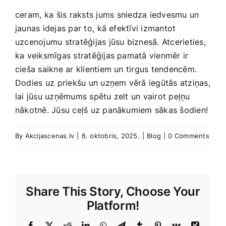
ceram, ka⁢ šis raksts jums ⁣sniedza iedvesmu un
jaunas idejas par to,⁤ kā efektīvi ​izmantot‍
uzcenojumu stratēģijas jūsu biznesā. Atcerieties,
ka veiksmīgas‌ stratēģijas pamatā vienmēr ir‍
cieša saikne ar klientiem un tirgus tendencēm.​
Dodies ⁣uz priekšu un uzņem vērā iegūtās atziņas,
lai jūsu uzņēmums spētu zelt un vairot peļņu
nākotnē. Jūsu ceļš uz panākumiem sākas šodien!
By
Akcijascenas.lv
|
6. oktobris, 2025.
|
Blog
|
0 Comments
Share This Story, Choose Your
Platform!
Facebook
X
Reddit
LinkedIn
WhatsApp
Telegram
Tumblr
Pinterest
Vk
Xing