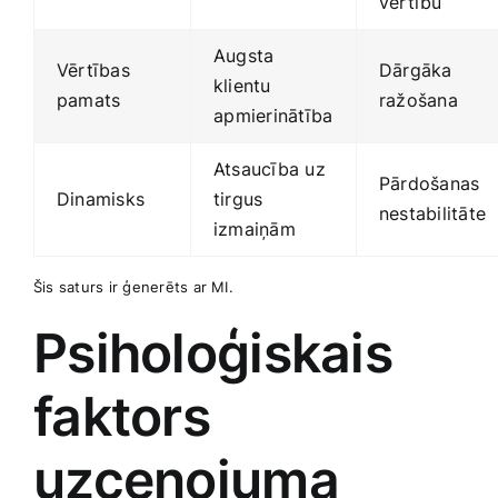
vērtību
Augsta⁢
Vērtības
Dārgāka
klientu
pamats
ražošana
⁤apmierinātība
Atsaucība uz
Pārdošanas
Dinamisks
tirgus
nestabilitāte
izmaiņām
Šis saturs ir ģenerēts ar MI.
Psiholoģiskais
faktors
uzcenojuma