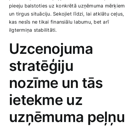
pieeju balstoties uz konkrētā ⁢uzņēmuma‍ mērķiem
Smaržas, kosmētika
un tirgus situāciju. Sekojiet līdzi, ⁣lai atklātu ceļus,
kas ⁤nesīs ne tikai finansiālu labumu, bet arī
Sports, tūrisms un atpūta
ilgtermiņa stabilitāti.
Uzcenojuma
TV un Sadzīves tehnika
stratēģiju
Zoo preces
nozīme un tās
ietekme‍ uz
uzņēmuma peļņu