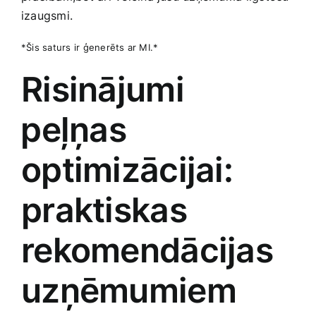
izaugsmi.
*Šis saturs ir ģenerēts ar MI.*
Risinājumi
⁢peļņas‍
optimizācijai:
praktiskas
rekomendācijas
uzņēmumiem