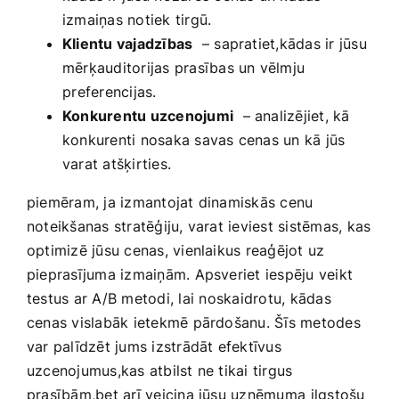
izmaiņas notiek tirgū.
Klientu vajadzības
‌ –‌ sapratiet,kādas ir jūsu
mērķauditorijas prasības un vēlmju
⁢preferencijas.
Konkurentu uzcenojumi
‌ – analizējiet, kā
konkurenti nosaka savas cenas un kā jūs
varat atšķirties.
piemēram, ja izmantojat dinamiskās cenu
noteikšanas stratēģiju, varat ieviest sistēmas, kas
optimizē jūsu cenas, vienlaikus ‌reaģējot uz
pieprasījuma izmaiņām. Apsveriet iespēju veikt
testus ar A/B metodi, lai ⁣noskaidrotu, kādas
cenas vislabāk ietekmē pārdošanu. Šīs metodes
var palīdzēt‌ jums izstrādāt efektīvus
uzcenojumus,kas atbilst ne tikai tirgus
prasībām,bet arī veicina jūsu uzņēmuma ⁣ilgstošu