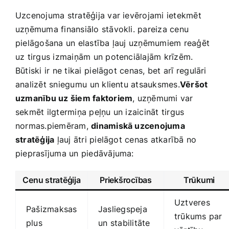
Uzcenojuma stratēģija var ievērojami ietekmēt
uzņēmuma finansiālo stāvokli. pareiza cenu
pielāgošana un elastība ļauj uzņēmumiem reaģēt
uz tirgus izmaiņām un potenciālajām krīzēm.
Būtiski ir ne tikai ⁢pielāgot cenas, bet arī regulāri
analizēt sniegumu ⁣un klientu atsauksmes.
Vēršot
uzmanību uz šiem faktoriem
, uzņēmumi var
sekmēt ilgtermiņa peļņu ‍un izaicināt tirgus
normas.piemēram,
dinamiskā uzcenojuma
‍stratēģija
ļauj​ ātri pielāgot cenas atkarībā no
pieprasījuma un piedāvājuma:
Cenu stratēģija
Priekšrocības
Trūkumi
Uztveres​
Pašizmaksas
Jasliegspeja
trūkums par
plus
un ⁣stabilitāte