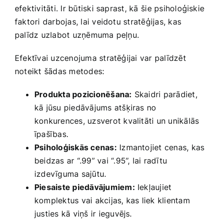
efektivitāti. Ir būtiski saprast, kā ⁢šie psiholoģiskie
faktori darbojas, lai ​veidotu stratēģijas, kas
palīdz uzlabot uzņēmuma peļņu.
Efektīvai uzcenojuma stratēģijai var palīdzēt
noteikt šādas metodes:
Produkta pozicionēšana:
Skaidri parādiet,
kā jūsu piedāvājums atšķiras no
konkurences, uzsverot kvalitāti‌ un unikālās
īpašības.
Psiholoģiskās cenas:
Izmantojiet cenas, kas‍
beidzas ar “.99” vai “.95”, lai radītu
izdevīguma sajūtu.
Piesaiste piedāvājumiem:
Iekļaujiet
komplektus vai ‌akcijas, kas liek klientam
justies kā viņš ir ieguvējs.