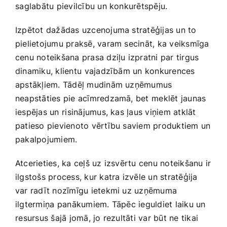
⁣saglabātu pievilcību un konkurētspēju.
Izpētot dažādas uzcenojuma stratēģijas un to
pielietojumu praksē, varam‍ secināt, ka‍ veiksmīga
cenu noteikšana prasa dziļu ​izpratni par ‍tirgus
dinamiku, klientu ⁤vajadzībām un ​konkurences
apstākļiem. Tādēļ mudinām uzņēmumus
neapstāties pie acīmredzamā, bet ⁤meklēt jaunas⁣
iespējas un⁣ risinājumus, kas ļaus viņiem atklāt
patieso pievienoto vērtību saviem produktiem un
pakalpojumiem.
Atcerieties, ka ceļš uz izsvērtu cenu noteikšanu ir
ilgstošs process, kur ‍katra izvēle‌ un stratēģija
‌var radīt nozīmīgu ietekmi uz ​uzņēmuma
ilgtermiņa ⁣panākumiem. Tāpēc ieguldiet laiku un
⁣resursus šajā jomā, jo rezultāti var būt ne ​tikai