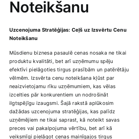
Noteikšanu
Medicīnas preces
Mobilie telefoni, planšetdatori
Uzcenojuma ‌Stratēģijas: Ceļš ‌uz Izsvērtu Cenu
Noteikšanu
Pakalpojumi
Mūsdienu ‌biznesa pasaulē cenas nosaka ne tikai
produktu ⁣kvalitāti, bet arī uzņēmumu spēju
Pārtikas preces
efektīvi pielāgoties tirgus ‌prasībām un patērētāju
vēlmēm.⁢ Izsvērta cenu noteikšana kļūst ‌par
Preces birojam
neaizvietojamu rīku uzņēmumiem,​ kas⁣ vēlas‌
izcelties ⁢pār konkurentiem un nodrošināt
ilgtspējīgu izaugsmi. ​Šajā rakstā⁢ aplūkosim
Preces pieaugušajiem
dažādas uzcenojuma stratēģijas, kas palīdz⁤
uzņēmējiem ne tikai saprast, kā noteikt savas ​
Rotaļlietas, bērnu preces
preces vai pakalpojuma⁣ vērtību, bet arī kā
veiksmīgi pielāgot cenas mainīgajos tirgus