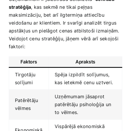
stratēģija
, kas sekmē ne tikai peļņas ​
maksimizāciju, ⁣bet‍ arī ⁢ilgtermiņa attiecību
veidošanu ar klientiem. Ir svarīgi‌ analizēt tirgus
apstākļus un pielāgot cenas atbilstoši izmaiņām.
Veidojot cenu stratēģiju, jāņem vērā arī sekojoši
faktori:
Faktors
Apraksts
Tirgotāju
Spēja​ izpildīt solījumus,
solījumi
kas ietekmē cenu uztveri.
Uzņēmumam jāsaprot
Patērētāju
patērētāju ‌psiholoģija un
vēlmes
to vēlmes.
Vispārējā ekonomiskā
Ekonomiskā