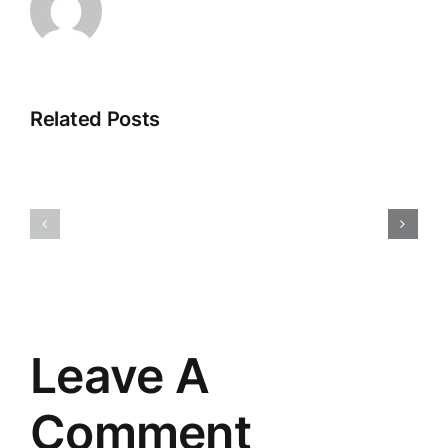
Related Posts
Veikala
Dropshipp
klientu
2025:
apkalpošana:
Nākotnes
māksla
Tirdzniec
un
Paradigm
prasme
Pārmaiņa
saskarsmē
Leave A
Comment