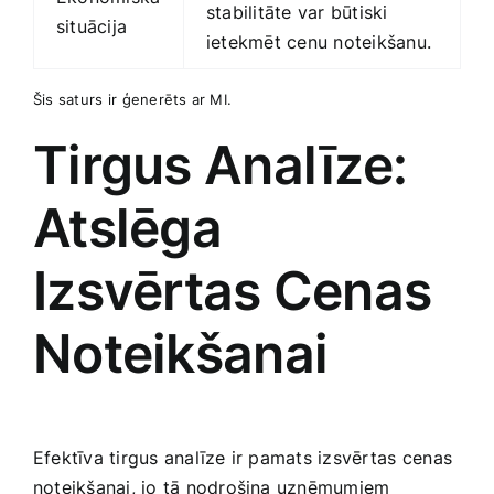
stabilitāte​ var būtiski⁢
situācija
ietekmēt cenu noteikšanu.
Šis ‌saturs ir ⁢ģenerēts ar MI.
Tirgus Analīze:
Atslēga
Izsvērtas‌ Cenas
Noteikšanai
Efektīva tirgus analīze ir pamats izsvērtas⁣ cenas
noteikšanai, jo tā nodrošina uzņēmumiem