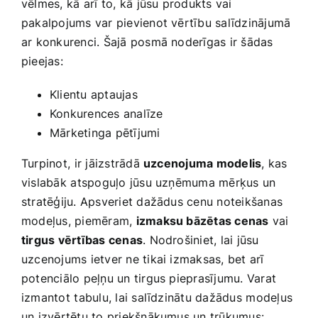
vēlmes, kā ⁤arī to, kā jūsu produkts vai
pakalpojums var​ pievienot vērtību salīdzinājumā
ar ​konkurenci. Šajā posmā noderīgas ir šādas‌
pieejas:
Klientu​ aptaujas
Konkurences analīze
Mārketinga pētījumi
Turpinot, ⁢ir jāizstrādā
uzcenojuma modelis
, kas
vislabāk ⁤atspoguļo jūsu uzņēmuma mērķus un​
stratēģiju. Apsveriet dažādus cenu noteikšanas
modeļus, piemēram,‌
izmaksu bāzētas cenas
vai
tirgus vērtības​ cenas
. Nodrošiniet, lai jūsu
uzcenojums ietver ne tikai ​izmaksas, bet arī
potenciālo peļņu​ un tirgus pieprasījumu.‍ Varat
izmantot⁢ tabulu, lai salīdzinātu dažādus⁤ modeļus
un izvērtētu to priekšnākumus un trūkumus: