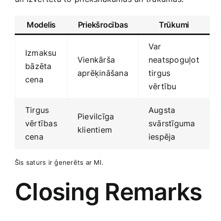
Modelis
Priekšrocības
Trūkumi
Var
Izmaksu
Vienkārša
neatspoguļot
⁤bāzēta
aprēķināšana
tirgus
cena
vērtību
Tirgus
Augsta
Pievilcīga
vērtības
svārstīguma
klientiem
cena
iespēja
Šis saturs ir ģenerēts ar MI.
Closing Remarks