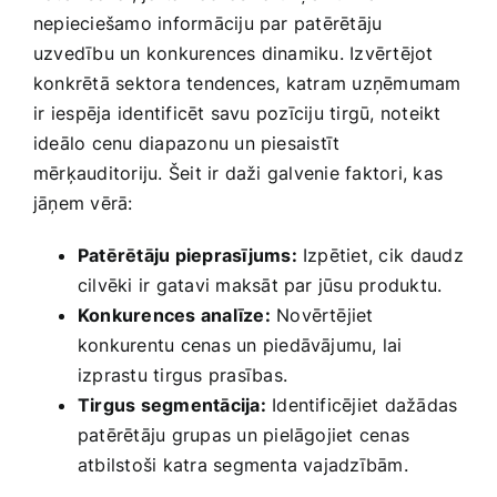
nepieciešamo informāciju par patērētāju
uzvedību un konkurences dinamiku. Izvērtējot​
konkrētā sektora tendences, katram uzņēmumam
ir⁣ iespēja identificēt savu pozīciju tirgū, noteikt
ideālo cenu diapazonu un piesaistīt⁣
mērķauditoriju. ​Šeit ir ‌daži galvenie faktori, kas
jāņem vērā:
Patērētāju pieprasījums:
Izpētiet, cik⁣ daudz
cilvēki ir gatavi maksāt par ‍jūsu produktu.
Konkurences analīze:
Novērtējiet
konkurentu cenas un piedāvājumu, lai
izprastu tirgus prasības.
Tirgus segmentācija:
Identificējiet dažādas‌
patērētāju grupas un pielāgojiet cenas
atbilstoši katra segmenta vajadzībām.