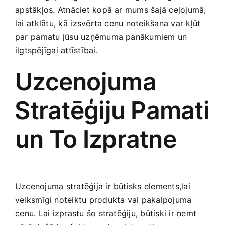
⁢apstākļos. Atnāciet kopā ar‍ mums šajā ceļojumā,
Smaržas, kosmētika
‌lai ⁤atklātu, ‍kā⁢ izsvērta cenu noteikšana var kļūt
par⁤ pamatu jūsu uzņēmuma panākumiem un
Sports, tūrisms un atpūta
ilgtspējīgai attīstībai.
Uzcenojuma
TV un Sadzīves tehnika
⁤Stratēģiju Pamati
Zoo preces
un To Izpratne
Uzcenojuma stratēģija ir ‍būtisks elements,lai
veiksmīgi noteiktu produkta vai pakalpojuma
⁤cenu.‍ Lai izprastu šo stratēģiju, būtiski ir ņemt