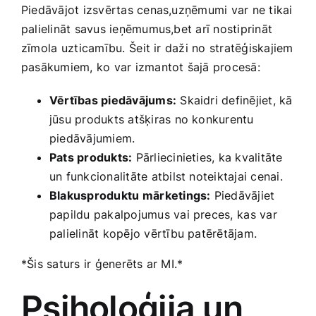
Piedāvājot izsvērtas cenas,uzņēmumi var ne tikai
palielināt ‌savus ieņēmumus,bet arī nostiprināt
zīmola ⁣uzticamību.⁤ Šeit ir daži no stratēģiskajiem
pasākumiem, ko var izmantot šajā procesā:
Vērtības piedāvājums:
Skaidri​ definējiet, kā
jūsu produkts atšķiras no konkurentu
piedāvājumiem.
Pats produkts:
Pārliecinieties, ka ​kvalitāte
‌un funkcionalitāte atbilst noteiktajai cenai.
Blakusproduktu ⁣mārketings:
Piedāvājiet
papildu pakalpojumus vai preces, ⁣kas var
palielināt kopējo vērtību patērētājam.
*Šis saturs‌ ir ģenerēts ar MI.*
Psiholoģija un