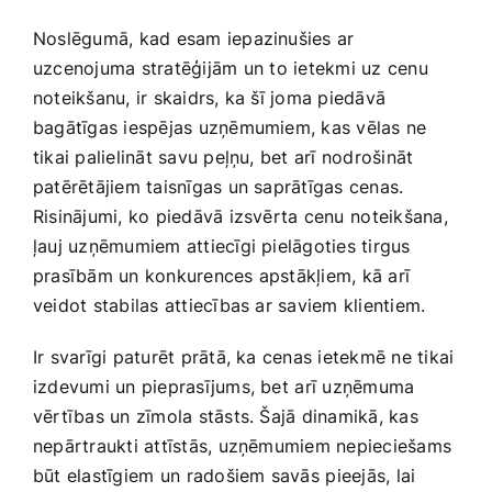
Noslēgumā, kad esam ​iepazinušies ar
uzcenojuma stratēģijām un⁣ to ietekmi uz cenu
noteikšanu, ir skaidrs, ka ​šī joma piedāvā‌
bagātīgas iespējas uzņēmumiem, kas ‍vēlas ne
tikai‍ palielināt savu peļņu, bet​ arī ‍nodrošināt​
patērētājiem taisnīgas un saprātīgas cenas.
Risinājumi, ko piedāvā izsvērta cenu⁢ noteikšana,
ļauj uzņēmumiem attiecīgi pielāgoties tirgus
prasībām un konkurences apstākļiem, kā arī
veidot​ stabilas ​attiecības ar saviem ‍klientiem.
Ir svarīgi paturēt prātā, ka cenas‌ ietekmē ne​ tikai
izdevumi un‍ pieprasījums, bet⁣ arī uzņēmuma
vērtības un zīmola stāsts. Šajā‌ dinamikā, kas
nepārtraukti attīstās, uzņēmumiem nepieciešams
būt elastīgiem un⁢ radošiem savās⁤ pieejās, lai