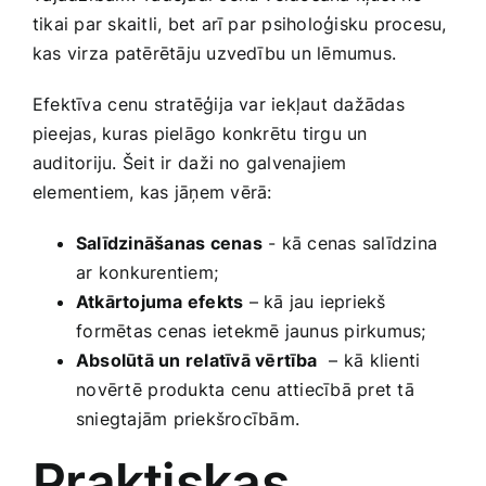
tikai par skaitli, bet arī par psiholoģisku procesu,
kas virza⁢ patērētāju uzvedību un lēmumus.
Efektīva ⁤cenu stratēģija var iekļaut ​dažādas
pieejas,‌ kuras pielāgo konkrētu ‍tirgu un
auditoriju. Šeit ir⁤ daži no galvenajiem
elementiem, kas jāņem vērā:
Salīdzināšanas cenas
⁣- kā cenas salīdzina
ar ⁤konkurentiem;
Atkārtojuma efekts
– kā jau iepriekš
⁣formētas cenas ietekmē jaunus pirkumus;
Absolūtā un relatīvā vērtība
⁢ – kā klienti
⁤novērtē ⁢produkta cenu​ attiecībā pret tā
sniegtajām​ priekšrocībām.
Praktiskas