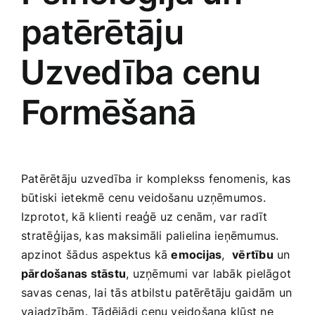
patērētāju
⁤Uzvedība cenu
Formēšanā
Patērētāju uzvedība ir komplekss fenomenis, kas
būtiski ietekmē cenu veidošanu uzņēmumos.
Izprotot, kā⁢ klienti reaģē uz cenām, var radīt
⁤stratēģijas,​ kas maksimāli palielina ieņēmumus.
apzinot ⁢šādus aspektus kā
emocijas
, ​
vērtību
un
pārdošanas stāstu
, uzņēmumi var labāk‍ pielāgot
savas cenas, lai tās atbilstu patērētāju gaidām un
⁣vajadzībām. Tādējādi cenu veidošana kļūst ne