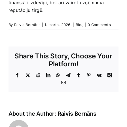
finansiāli izdevīgi, ⁣bet arī vairot uzņēmuma
reputāciju‍ tirgū.
By
Raivis Bernāns
|
1. marts, 2026.
|
Blog
|
0 Comments
Share This Story, Choose Your
Platform!
Facebook
X
Reddit
LinkedIn
WhatsApp
Telegram
Tumblr
Pinterest
Vk
Xing
E-
Pasts
About the Author:
Raivis Bernāns