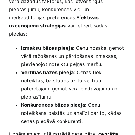
vērā dažādus faktorus, kas⁤ ietver tirgus
pieprasījumu, ⁣konkurences ⁤vidi un ​
mērķauditorijas preferences.
Efektīvas
uzcenojuma⁤ stratēģijas
‍var ietvert šādas⁣
pieejas:
Izmaksu bāzes ​pieeja:
Cenu nosaka, ņemot
vērā ražošanas un ⁤pārdošanas izmaksas,
⁤pievienojot noteiktu peļņas ⁣maržu.
Vērtības bāzes pieeja:
Cenas ⁣tiek
noteiktas, balstoties uz to vērtību
patērētājam, ņemot vērā piedāvājumu un
pieprasījumu.
Konkurences bāzes‌ pieeja:
Cenu
noteikšana balstās uz analīzi par to, kādas
cenas piedāvā konkurenti.
Uzņēmumiem ir‌ jāizstrādā detalizēta ⁤
cenrāža