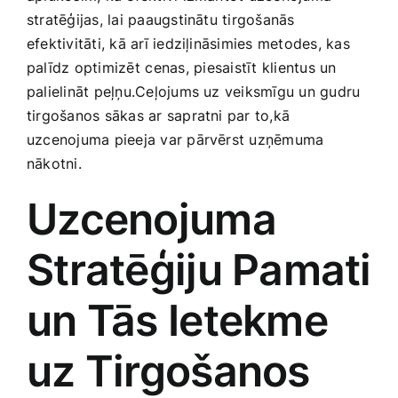
Medicīnas preces
stratēģijas, lai paaugstinātu tirgošanās
efektivitāti, kā arī iedziļināsimies metodes,‍ kas
Mobilie telefoni, planšetdatori
palīdz optimizēt ⁢cenas, ⁢piesaistīt klientus un
palielināt ​peļņu.Ceļojums uz veiksmīgu un gudru
tirgošanos sākas ar sapratni par to,kā
Pakalpojumi
uzcenojuma ‍pieeja var​ pārvērst‌ uzņēmuma
nākotni.
Pārtikas preces
Uzcenojuma
Preces birojam
‌Stratēģiju ‍Pamati
Preces pieaugušajiem
un Tās Ietekme
uz Tirgošanos
Rotaļlietas, bērnu preces