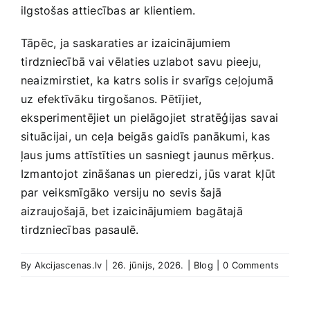
ilgstošas attiecības ar klientiem.
Tāpēc, ‍ja saskaraties ar ​izaicinājumiem
⁢tirdzniecībā vai vēlaties​ uzlabot savu pieeju,⁤
neaizmirstiet, ⁢ka katrs solis ir svarīgs ceļojumā
uz efektīvāku⁤ tirgošanos. Pētījiet,
eksperimentējiet un ⁣pielāgojiet ‌stratēģijas savai
⁢situācijai, un⁣ ceļa ⁣beigās gaidīs panākumi, kas
ļaus jums attīstīties un sasniegt⁣ jaunus mērķus.
Izmantojot zināšanas ‌un‍ pieredzi, ⁤jūs varat⁣ kļūt
par veiksmīgāko⁣ versiju no sevis šajā
aizraujošajā, bet izaicinājumiem bagātajā
⁢tirdzniecības pasaulē.
By
Akcijascenas.lv
|
26. jūnijs, 2026.
|
Blog
|
0 Comments