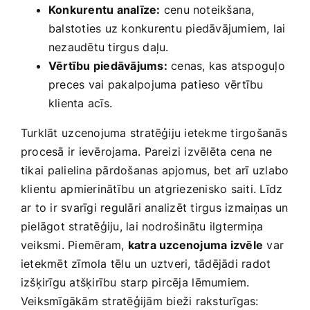
Konkurentu analīze:
cenu noteikšana,
balstoties uz konkurentu⁤ piedāvājumiem, ‍lai
‍nezaudētu tirgus⁢ daļu.
Vērtību piedāvājums:
cenas, kas atspoguļo
preces⁢ vai pakalpojuma⁢ patieso vērtību‍
klienta ‍acīs.
Turklāt ⁣uzcenojuma stratēģiju ietekme tirgošanās
procesā ir ievērojama. Pareizi izvēlēta cena ne
tikai⁣ palielina pārdošanas ​apjomus, bet arī uzlabo
klientu ⁤apmierinātību un atgriezenisko saiti. Līdz​
ar to​ ir svarīgi regulāri analizēt tirgus izmaiņas un
pielāgot stratēģiju, lai nodrošinātu ilgtermiņa‍
veiksmi. Piemēram,‌
katra uzcenojuma izvēle
var
ietekmēt zīmola tēlu un uztveri, tādējādi radot
izšķirīgu atšķirību starp pircēja ⁢lēmumiem.
‌Veiksmīgākām stratēģijām⁢ bieži raksturīgas: