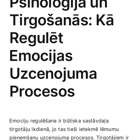
Psiholoģija un
Tirgošanās: Kā
‍Regulēt
⁣Emocijas
Uzcenojuma
Procesos
Emociju regulēšana ir būtiska ⁣sastāvdaļa
tirgotāju ikdienā, jo tas ‍tieši ietekmē lēmumu
pieņemšanu ‌uzcenojuma⁣ procesos.‌ Tirgotājiem ir