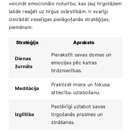
⁣veicināt emocionālo⁢ noturību, kas ļauj ‍tirgotājiem
labāk reaģēt uz tirgus svārstībām. Ir svarīgi⁢
izstrādāt veselīgas pielāgošanās​ stratēģijas,
‍piemēram:
Stratēģija
Apraksts
Pierakstīt ​savas domas un​
Dienas
emocijas pēc katras
⁤žurnāls
tirdzniecības.
Praktizēt miera ⁢un​ fokusa
Meditācija
⁤attiecību‍ uzlabošanu.
Pastāvīgi uzlabot savas
Izglītība
⁣tirgošanās prasmes‌ un
‌zināšanas.