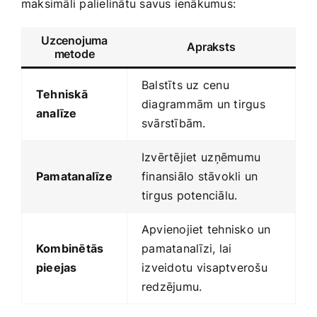
maksimāli palielinātu savus​ ienākumus:
Uzcenojuma
Apraksts
metode
Balstīts uz cenu
Tehniskā
diagrammām un tirgus
analīze
svārstībām.
Izvērtējiet⁤ uzņēmumu
Pamatanalīze
finansiālo‍ stāvokli⁢ un
tirgus potenciālu.
Apvienojiet tehnisko un
Kombinētās
⁤pamatanalīzi, lai
pieejas
⁤izveidotu⁤ visaptverošu
redzējumu.