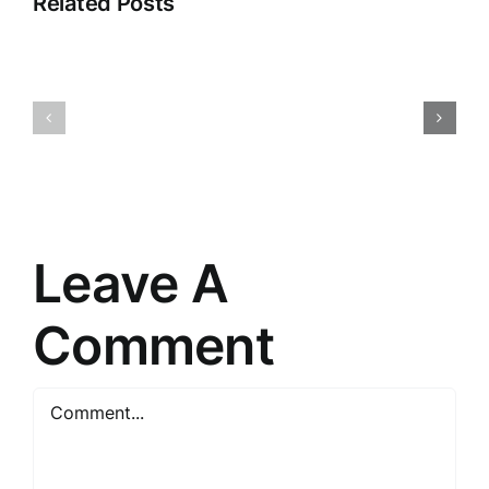
Related Posts
Inovācijas
Apģērbu
biznesam:
tirdzniecī
Uzņēmumiem
Tendence
paredzētas
izaicināju
preces
un
un
nākotne
risinājumi
Leave A
Comment
Comment