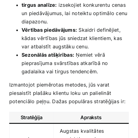
tirgus ‍analīze:
izsekojiet ⁤konkurentu ⁢cenas
un piedāvājumus, lai noteiktu optimālo cenu⁢
diapazonu.
Vērtības piedāvājums:
​Skaidri definējiet,
kādas vērtības jūs sniedzat klientiem, kas
⁢var ⁤atbalstīt augstāku cenu.
Sezonālās atšķirības:
Ņemiet vērā⁢
pieprasījuma⁢ svārstības atkarībā no
gadalaika ‌vai tirgus tendencēm.
Izmantojot piemērotas metodes, jūs‌ varat
piesaistīt plašāku⁢ klientu loku un palielināt
potenciālo peļņu. Dažas populāras‌ stratēģijas⁢ ir:
Stratēģija
Apraksts
Augstas kvalitātes⁣