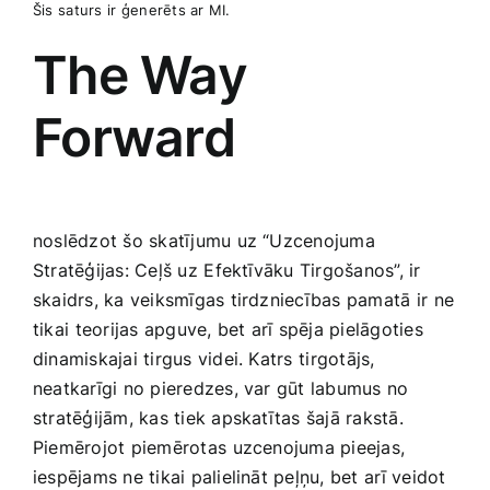
Šis ⁣saturs⁤ ir ģenerēts ar ⁤MI.
The Way
Forward
noslēdzot šo skatījumu uz “Uzcenojuma
Stratēģijas: Ceļš uz ⁣Efektīvāku Tirgošanos”, ir
skaidrs,​ ka veiksmīgas​ tirdzniecības pamatā ir⁤ ne
tikai ⁣teorijas ​apguve, bet arī spēja ​pielāgoties
dinamiskajai tirgus videi. Katrs ⁣tirgotājs,
neatkarīgi no pieredzes, var‍ gūt labumus no
stratēģijām, kas tiek ‌apskatītas‌ šajā rakstā.
Piemērojot piemērotas⁢ uzcenojuma ​pieejas,
iespējams ne tikai palielināt peļņu, bet⁢ arī veidot⁢