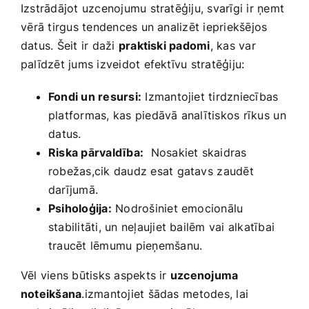
Izstrādājot uzcenojumu stratēģiju, ‍svarīgi ‌ir ņemt
⁤vērā tirgus tendences​ un analizēt ​iepriekšējos
‌datus. Šeit ir daži
praktiski padomi
, kas var
palīdzēt jums izveidot efektīvu ​stratēģiju:
Fondi un ‌resursi:
Izmantojiet tirdzniecības
platformas, kas piedāvā analītiskos rīkus⁤ un
⁤datus.
Riska pārvaldība:
​ Nosakiet skaidras
robežas,cik daudz esat gatavs ⁣zaudēt
darījumā.
Psiholoģija:
Nodrošiniet‍ emocionālu
stabilitāti, un neļaujiet‌ bailēm vai alkatībai
traucēt​ lēmumu pieņemšanu.
Vēl ​viens būtisks aspekts ir
uzcenojuma
‍noteikšana
.izmantojiet šādas ⁢metodes, lai