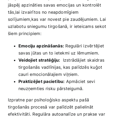
jāspēj apzināties savas emocijas un kontrolēt
tās,lai izvairītos‌ no neapdomīgiem⁤
solījumiem,kas var novest pie zaudējumiem. Lai
uzlabotu sniegumu tirgošanā, ir‌ ieteicams ​sekot
šiem principiem:
Emociju ⁢apzināšanās:
Regulāri izvērtējiet
savas jūtas un to ietekmi uz lēmumiem.
Veidojiet ⁣stratēģiju:
‍ Izstrādājiet ⁣skaidras
tirgošanās ⁤vadlīnijas, kas⁢ palīdzēs kuģot
cauri emocionālajiem‍ viļņiem.
Praktizējiet pacietību:
Apmāciet sevi
neuzņemties risku ⁤pārsteigumā.
Izpratne par psiholoģisko aspektu pašā
tirgošanās procesā var palīdzēt palielināt
efektivitāti. Regulāra ‌autoanalīze un prakse ⁢var