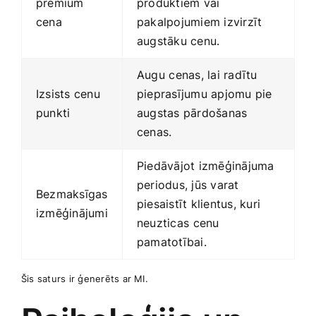
premium
produktiem vai
cena
pakalpojumiem izvirzīt
augstāku cenu.
Augu ⁣cenas, ‌lai radītu
Izsists cenu
pieprasījumu apjomu pie
punkti
augstas pārdošanas
cenas.
Piedāvājot izmēģinājuma
periodus, jūs varat
Bezmaksīgas⁢
piesaistīt klientus, kuri
izmēģinājumi
‍neuzticas ⁢cenu
pamatotībai.
Šis saturs ir ģenerēts ar MI.