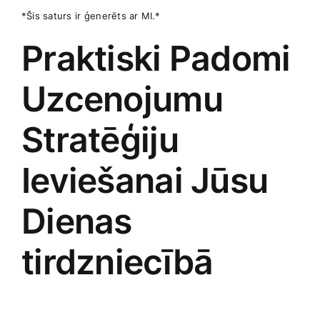
*Šis saturs ⁢ir ģenerēts ar MI.*
Praktiski Padomi
Uzcenojumu
Stratēģiju⁢
Ieviešanai Jūsu
Dienas
tirdzniecībā