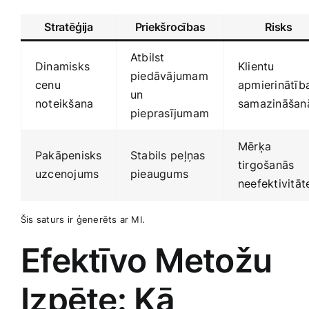
Stratēģija
Priekšrocības
Risks
Atbilst
Dinamisks
Klientu
piedāvājumam
cenu
apmierinātība
un
noteikšana
samazināšan
pieprasījumam
Mērķa
Pakāpenisks
Stabils⁤ peļņas
tirgošanās
uzcenojums
pieaugums
neefektivitāt
Šis saturs ir ⁢ģenerēts ar MI.
Efektīvo Metožu
Izpēte: Kā