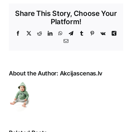
Share This Story, Choose Your
Platform!
Facebook
X
Reddit
LinkedIn
WhatsApp
Telegram
Tumblr
Pinterest
Vk
Xing
E-
Pasts
About the Author:
Akcijascenas.lv