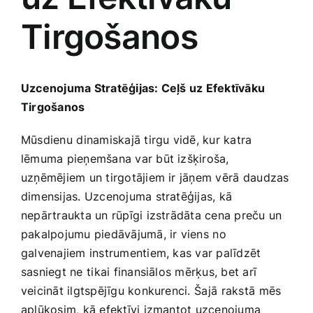
Tirgošanos
Jaunākie pārdevēji
Grāmatas
Pirktākās preces
Gudrā māja
Uzcenojuma Stratēģijas: Ceļš uz Efektīvāku
Tirgošanos
Raksti
Mājai un remontam
Mūsdienu⁣ dinamiskajā tirgu vidē, kur katra
lēmuma pieņemšana‍ var būt ​izšķiroša,
uzņēmējiem ‌un tirgotājiem ir jāņem vērā⁤ daudzas
Mājražotājiem
dimensijas. ‌Uzcenojuma stratēģijas, kā
nepārtraukta un rūpīgi izstrādāta cena​ preču⁤ un
Mājsaimniecības preces
pakalpojumu piedāvājumā, ir viens ⁢no
galvenajiem instrumentiem, kas var palīdzēt
Mēbeles un interjers
sasniegt ne⁣ tikai‌ finansiālos mērķus, bet arī
veicināt ilgtspējīgu konkurenci.⁤ Šajā⁢ rakstā⁤ mēs
aplūkosim, kā‍ efektīvi izmantot uzcenojuma