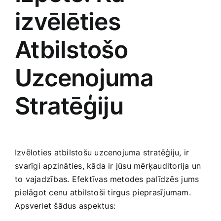
izvēlēties
Atbilstošo
Uzcenojuma
Stratēģiju
Izvēloties atbilstošu uzcenojuma stratēģiju, ir
⁣svarīgi apzināties, kāda ir jūsu mērķauditorija⁣ un
to vajadzības. Efektīvas metodes ​palīdzēs ⁢jums
⁢pielāgot cenu atbilstoši⁢ tirgus ⁢pieprasījumam.
Apsveriet šādus aspektus: