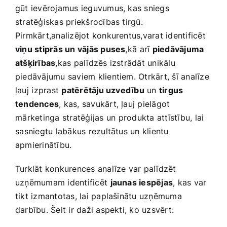
gūt ievērojamus ieguvumus, ‌kas‍ sniegs
stratēģiskas‍ priekšrocības tirgū.
Pirmkārt,analizējot konkurentus,varat‍ identificēt⁤
viņu stiprās un vājās puses
,kā ⁣arī
piedāvājuma⁤
atšķirības
,kas palīdzēs izstrādāt unikālu
piedāvājumu saviem klientiem. ‌Otrkārt, šī ​analīze
ļauj ⁢izprast
patērētāju uzvedību
un
tirgus
tendences
, kas, savukārt, ļauj pielāgot
⁤mārketinga stratēģijas un⁤ produkta attīstību, lai
⁢sasniegtu labākus ‌rezultātus un klientu
apmierinātību.
Turklāt ‌konkurences analīze var palīdzēt
uzņēmumam ‌identificēt⁣
jaunas iespējas
, kas ​var
tikt izmantotas, lai paplašinātu uzņēmuma
darbību.​ Šeit ir daži aspekti, ko uzsvērt: