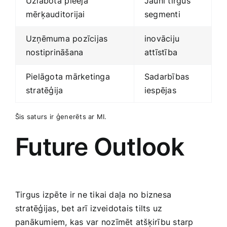
Uzlabota⁤ pieeja
Jauni tirgus
mērķauditorijai
segmenti
Uzņēmuma pozīcijas
inovāciju
nostiprināšana
attīstība
Pielāgota mārketinga
Sadarbības
stratēģija
iespējas
Šis saturs ⁢ir ⁢ģenerēts ar ‌MI.
Future Outlook
Tirgus izpēte ⁤ir ne tikai daļa no biznesa
stratēģijas, bet ⁢arī⁤ izveidotais tilts uz
panākumiem, ​kas‍ var nozīmēt ⁣atšķirību starp