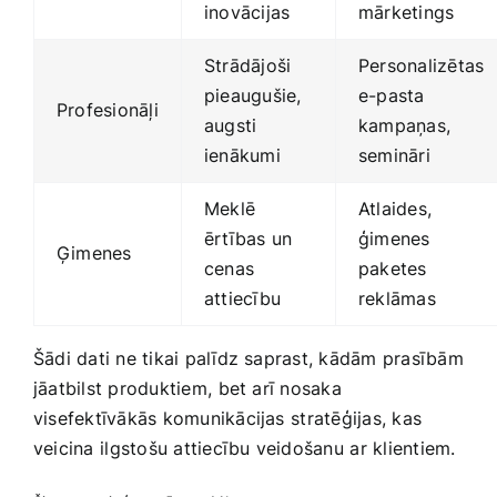
inovācijas
mārketings
Strādājoši
Personalizētas
pieaugušie,⁣
e-pasta
Profesionāļi
augsti
kampaņas,​
ienākumi
semināri
Meklē
Atlaides,‍
‍ērtības ‌un⁣
ģimenes
Ģimenes
cenas
paketes
attiecību
reklāmas
Šādi‍ dati ne tikai palīdz ​saprast, kādām prasībām
jāatbilst produktiem,⁢ bet arī nosaka
visefektīvākās​ komunikācijas⁤ stratēģijas,​ kas
veicina⁤ ilgstošu‍ attiecību ‍veidošanu ⁣ar klientiem.