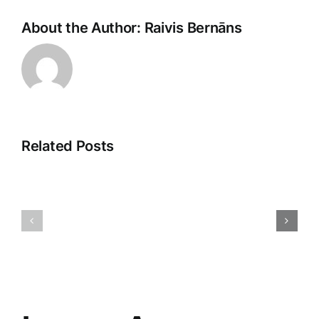
About the Author:
Raivis Bernāns
Related Posts
Jaunās
Atklājot
tehnoloģij
2025.
Ietekme
gada
uz
Tirdzniecības
mūsu
Stratēģiju
ikdienas
Noslēpumus
dzīvi