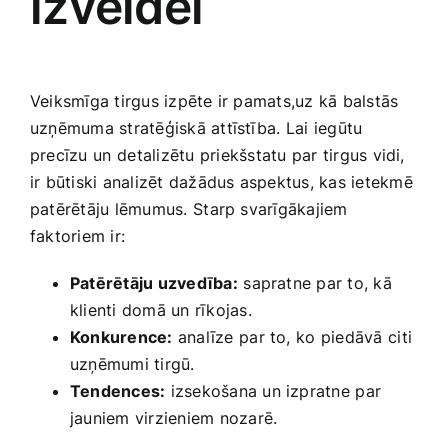
izveidei
Veiksmīga tirgus ‍izpēte ir pamats,uz kā balstās
‍uzņēmuma stratēģiskā attīstība. ‍Lai ⁢iegūtu
precīzu⁣ un⁢ detalizētu⁤ priekšstatu par tirgus vidi,
ir ‍būtiski analizēt dažādus aspektus, kas ​ietekmē
patērētāju ‌lēmumus. ⁢Starp svarīgākajiem
faktoriem ir:
Patērētāju uzvedība:
⁢sapratne par‍ to, kā
‌klienti domā un rīkojas.
Konkurence:
analīze⁤ par to, ko ⁣piedāvā⁤ citi
uzņēmumi‌ tirgū.
Tendences:
izsekošana un ​izpratne ⁣par
jauniem virzieniem nozarē.