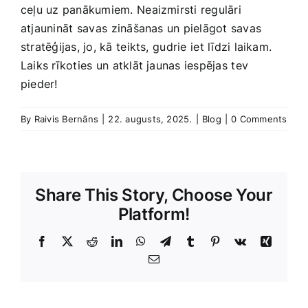
ceļu ‍uz panākumiem.⁤ Neaizmirsti regulāri
atjaunināt⁣ savas ⁤zināšanas un pielāgot savas
stratēģijas, jo, kā ⁤teikts, ⁢gudrie⁣ iet līdzi laikam.
Laiks ‍rīkoties un ⁢atklāt jaunas​ iespējas ⁢tev
pieder!
By
Raivis Bernāns
|
22. augusts, 2025.
|
Blog
|
0 Comments
Share This Story, Choose Your
Platform!
Facebook
X
Reddit
LinkedIn
WhatsApp
Telegram
Tumblr
Pinterest
Vk
Xing
E-
Pasts