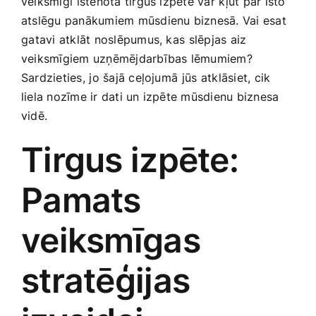
veiksmīgi⁤ īstenota tirgus izpēte var⁢ kļūt par īsto
Smaržas, kosmētika
atslēgu panākumiem mūsdienu biznesā. ‍Vai esat
⁣gatavi ‌atklāt noslēpumus,​ kas⁣ slēpjas aiz ​
veiksmīgiem uzņēmējdarbības lēmumiem?‌
Sports, tūrisms un atpūta
Sardzieties, ⁤jo šajā ceļojumā⁣ jūs⁢ atklāsiet, cik
liela nozīme ir dati un izpēte mūsdienu ‌biznesa
TV un Sadzīves tehnika
vidē.
Tirgus izpēte:
Zoo preces
Pamats
veiksmīgas⁤
stratēģijas