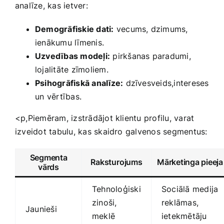
analīze, kas ietver:
Demogrāfiskie dati:
vecums, dzimums,
ienākumu līmenis.
Uzvedības modeļi:
pirkšanas​ paradumi,
lojalitāte zīmoliem.
Psihogrāfiskā analīze:
dzīvesveids,intereses
un ⁤vērtības.
<p,Piemēram, izstrādājot klientu profilu, ‌varat
izveidot tabulu, kas skaidro galvenos segmentus:
Segmenta⁣
Raksturojums
Mārketinga pieeja
vārds
Tehnoloģiski
Sociālā medija
‍zinoši,
reklāmas,
Jaunieši
meklē
ietekmētāju