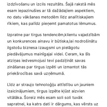
⁣izdzīvošanu un izcils rezultāts. Šajā rakstā ​mēs
esam iepazinušies ar tā⁣ dažādajiem aspektiem,
no datu‌ vākšanas metodēm līdz analītiskajiem
rīkiem,⁢ kas palīdz pieņemt ⁣pamatotus lēmumus.
Izpratne par tirgus⁢ tendencēm,klientu vajadzībām
‍un‍ konkurences⁤ ainavu ir būtiska,lai nodrošinātu
ilgstošu biznesa ⁢izaugsmi un ‍pielāgotu
piedāvājumus mainīgajai‍ videi. Ceram, ka​ šīs
atziņas iedvesmojusi tevi padziļināt ‌savas
zināšanas‌ par⁢ tirgus izpēti un izmantot tās
priekšrocības ⁤savā ⁤uzņēmumā.
Līdz⁢ ar straujo ‌tehnoloģiju attīstību un jauniem
izaicinājumiem, tirgus izpēte kļūst aizvien
vitālāka. Šoreiz mēs ‍esam soli soli tuvāk
sapratnei, ka ​katrs‍ dati⁢ ir dārgums, kas vērsts ‌uz