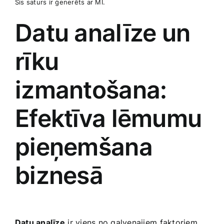
Šis saturs ir ģenerēts ar ⁤MI.
Datu analīze un
rīku
izmantošana:
‌Efektīva lēmumu
pieņemšana
biznesā
Datu analīze
⁤ir viens no⁣ galvenajiem ⁢faktoriem,