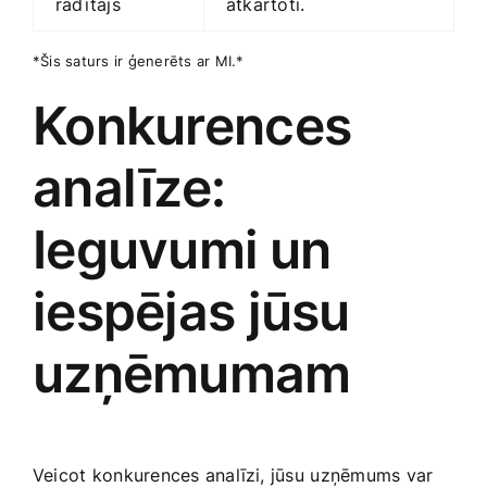
rādītājs
atkārtoti.
*Šis saturs ir ģenerēts ar ⁣MI.*
Konkurences
analīze:
‍Ieguvumi ⁢un‌
iespējas jūsu
uzņēmumam
Veicot ⁣konkurences analīzi, jūsu⁣ uzņēmums var