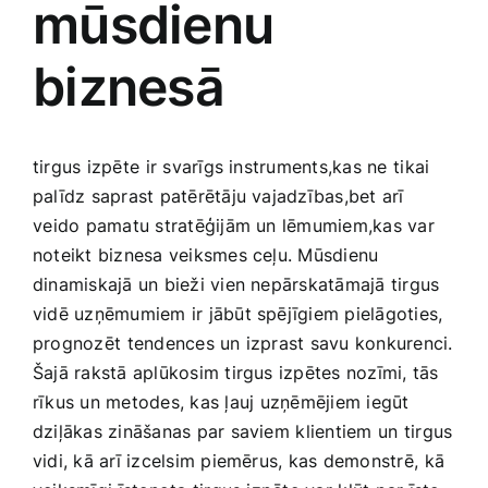
mūsdienu
Medicīnas preces
biznesā
Mobilie telefoni, planšetdatori
Pakalpojumi
tirgus​ izpēte⁤ ir‍ svarīgs instruments,kas ne ⁤tikai
palīdz ‍saprast patērētāju vajadzības,bet ​arī
Pārtikas preces
⁤veido pamatu stratēģijām un lēmumiem,kas var
noteikt ‌biznesa veiksmes​ ceļu. Mūsdienu
dinamiskajā un bieži vien ‍nepārskatāmajā tirgus
Preces birojam
vidē uzņēmumiem ‌ir ‍jābūt spējīgiem pielāgoties,
prognozēt ⁤tendences un izprast savu konkurenci.
Preces pieaugušajiem
Šajā rakstā aplūkosim tirgus izpētes ‌nozīmi, tās
rīkus‍ un metodes, kas ļauj ⁢uzņēmējiem‌ iegūt
dziļākas zināšanas par saviem⁢ klientiem un⁣ tirgus
Rotaļlietas, bērnu preces
vidi, kā arī ​izcelsim piemērus, kas demonstrē,⁤ kā