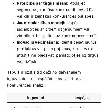
Pateicība par tirgus nišām:
Atklājiet
segmentus, kur jūsu konkurenti nav ‍aktīvi
vai kur ir‍ zemākas​ konkurences pakāpes.
Jauni ‍sadarbības​ modeļi:
Iespēja
sadarboties ar‍ citiem uzņēmumiem vai
zīmoliem, balstoties uz⁣ konkurences analīzi.
Inovāciju veicināšana:
Identificējiet jaunus‍
produktus vai⁢ pakalpojumus,⁢ kurus varat ​
attīstīt ⁣vai piedāvāt, pamatojoties uz tirgus
⁣vajadzībām.
Tabulā ⁢ir ‍uzskaitīti daži no galvenajiem
ieguvumiem‌ un iespējām, kas saistītas ar
konkurences ‍analīzi:
Ieguvumi
Iespējas