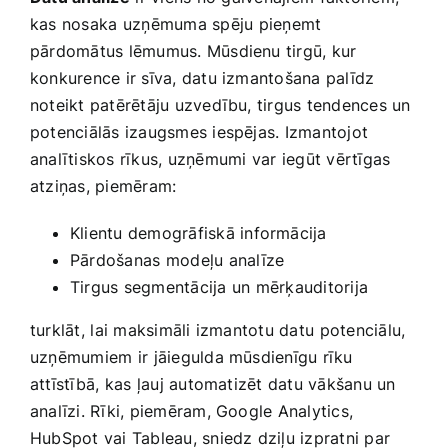
kas nosaka ⁢uzņēmuma spēju⁤ pieņemt
pārdomātus lēmumus. Mūsdienu tirgū, kur⁢
konkurence ir sīva, datu izmantošana palīdz
noteikt patērētāju uzvedību, tirgus tendences un
potenciālās izaugsmes ‍iespējas. Izmantojot
analītiskos rīkus, uzņēmumi ⁢var iegūt vērtīgas⁢
atziņas, piemēram:
Klientu demogrāfiskā informācija
Pārdošanas⁤ modeļu analīze
Tirgus segmentācija⁣ un mērķauditorija
turklāt,⁤ lai‌ maksimāli​ izmantotu datu ⁣potenciālu,
uzņēmumiem⁣ ir jāiegulda mūsdienīgu rīku
attīstībā, ⁤kas ļauj ‌automatizēt datu vākšanu un
analīzi. Rīki, piemēram, Google Analytics,‍
HubSpot vai Tableau, sniedz dziļu izpratni par⁤