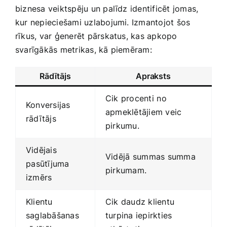
biznesa veiktspēju un palīdz identificēt jomas,
kur nepieciešami uzlabojumi. Izmantojot šos
rīkus, ‌var ģenerēt pārskatus, kas apkopo
svarīgākās metrikas, kā piemēram:
Rādītājs
Apraksts
Cik procenti⁣ no
Konversijas
apmeklētājiem veic
rādītājs
pirkumu.
Vidējais
Vidējā ⁣summas ​summa
⁣pasūtījuma
pirkumam.
izmērs
Klientu‌
Cik‍ daudz klientu ​
saglabāšanas
turpina ‌iepirkties