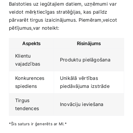
Balstoties uz iegūtajiem datiem, uzņēmumi var
veidot mērķtiecīgas ‍stratēģijas, kas palīdz⁣
pārvarēt tirgus izaicinājumus. ⁣Piemēram,veicot
⁤pētījumus,var noteikt:
Aspekts
Risinājums
Klientu​
Produktu pielāgošana
vajadzības
Konkurences
Unikālā vērtības
spiediens
piedāvājuma ‌izstrāde
Tirgus
Inovāciju ieviešana
tendences
*Šis saturs ⁢ir ģenerēts⁤ ar MI.*