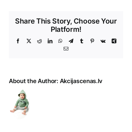
Share This Story, Choose Your
Platform!
Facebook
X
Reddit
LinkedIn
WhatsApp
Telegram
Tumblr
Pinterest
Vk
Xing
E-
Pasts
About the Author:
Akcijascenas.lv