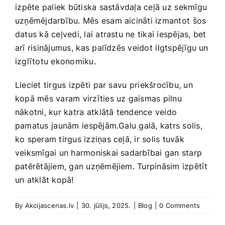
⁢izpēte paliek ​būtiska sastāvdaļa ceļā uz⁤ sekmīgu
uzņēmējdarbību. Mēs esam aicināti izmantot⁣ šos
datus kā ceļvedi, lai atrastu ne tikai iespējas, bet
arī risinājumus, ⁣kas palīdzēs veidot⁤ ilgtspējīgu un
izglītotu ekonomiku.
Lieciet​ tirgus izpēti⁤ par ​savu ⁢priekšrocību,‌ un
kopā mēs varam virzīties‌ uz gaismas pilnu
nākotni, kur katra ⁢atklātā tendence veido
pamatus⁣ jaunām⁣ iespējām.Galu galā, katrs solis,
ko speram tirgus izziņas ‍ceļā, ir ​solis tuvāk
veiksmīgai un harmoniskai sadarbībai gan starp
patērētājiem, gan uzņēmējiem. Turpināsim izpētīt
un atklāt kopā!
By
Akcijascenas.lv
|
30. jūlijs, 2025.
|
Blog
|
0 Comments