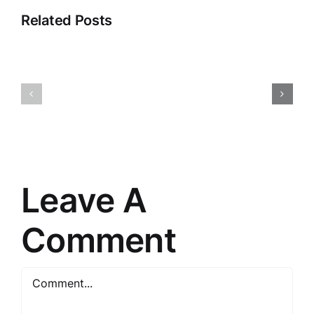
Related Posts
Pārdošan
Digitālā
argumentā
reklāma:
Māksla
Iespējas
pārliecinā
un
un
izaicinājumi
sasniegt
mūsdienās
mērķus
Leave A
Comment
Comment