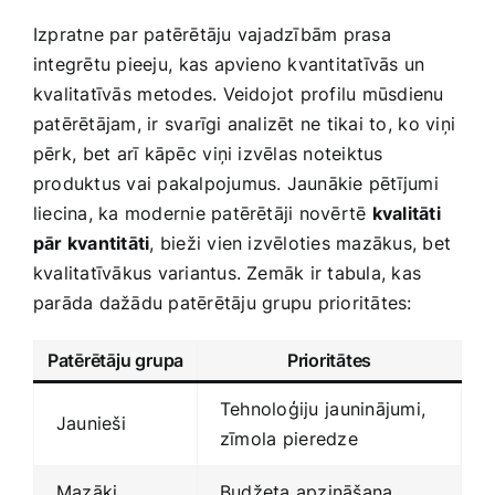
Izpratne par patērētāju ⁤vajadzībām prasa
integrētu​ pieeju,⁢ kas apvieno kvantitatīvās un
kvalitatīvās ⁣metodes. Veidojot profilu mūsdienu
patērētājam, ‍ir svarīgi ‌analizēt ne tikai to, ⁣ko⁤ viņi‌
pērk, ⁤bet arī kāpēc ⁢viņi izvēlas noteiktus
produktus ‌vai pakalpojumus. Jaunākie pētījumi
liecina, ka modernie patērētāji novērtē
kvalitāti
pār kvantitāti
, bieži vien izvēloties mazākus, bet
kvalitatīvākus variantus. Zemāk ir tabula, kas
parāda dažādu patērētāju⁢ grupu ​prioritātes:
Patērētāju grupa
Prioritātes
Tehnoloģiju ⁣jauninājumi,
Jaunieši
zīmola ⁤pieredze
Mazāki
Budžeta apzināšana,