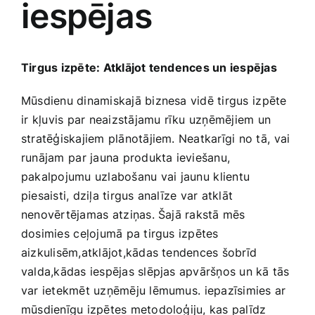
iespējas
Medicīnas preces
Mobilie telefoni, planšetdatori
Tirgus izpēte: Atklājot tendences un iespējas
Pakalpojumi
Mūsdienu dinamiskajā biznesa vidē tirgus ⁤izpēte
ir ⁤kļuvis par‍ neaizstājamu rīku‌ uzņēmējiem un
stratēģiskajiem plānotājiem. Neatkarīgi no tā,⁣ vai
Pārtikas preces
runājam⁣ par jauna produkta ieviešanu,​
pakalpojumu uzlabošanu vai ⁢jaunu ⁢klientu
Preces birojam
piesaisti, dziļa tirgus analīze var atklāt
nenovērtējamas ⁤atziņas. Šajā rakstā mēs
dosimies ⁤ceļojumā pa tirgus izpētes
Preces pieaugušajiem
aizkulisēm,atklājot,kādas tendences šobrīd
valda,kādas iespējas‌ slēpjas apvāršņos un kā tās
Rotaļlietas, bērnu preces
var ietekmēt uzņēmēju lēmumus.⁣ iepazīsimies ar
mūsdienīgu izpētes ‌metodoloģiju, kas‍ palīdz‍