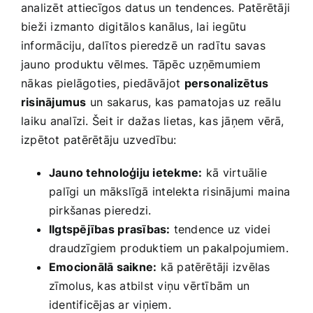
analizēt attiecīgos datus ​un tendences. Patērētāji
bieži ‌izmanto ⁣digitālos kanālus, lai​ iegūtu
informāciju, dalītos pieredzē un radītu savas
jauno ⁤produktu vēlmes. Tāpēc⁢ uzņēmumiem
⁤nākas ⁣pielāgoties, piedāvājot
personalizētus
risinājumus
un sakarus,‍ kas pamatojas uz reālu
⁣laiku analīzi. Šeit ir dažas lietas, kas jāņem vērā,
izpētot ​patērētāju uzvedību:
Jauno tehnoloģiju ietekme:
⁢kā ⁢virtuālie
⁣palīgi un mākslīgā ​intelekta risinājumi⁢ maina
pirkšanas pieredzi.
Ilgtspējības ⁤prasības:
tendence uz videi
draudzīgiem ⁣produktiem un pakalpojumiem.
Emocionālā saikne:
kā patērētāji izvēlas
⁣zīmolus, kas ‌atbilst viņu vērtībām un
identificējas ar viņiem.