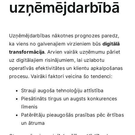
uzņēmējdarbībā
Uzņēmējdarbības ⁤nākotnes prognozes paredz,
ka ⁢viens no‌ galvenajiem virzieniem‍ būs
digitālā
transformācija
. Arvien vairāk⁢ uzņēmumu pāriet
uz digitālajiem risinājumiem, lai uzlabotu
operatīvās efektivitātes un klientu apkalpošanas
procesu. Vairāki faktori veicina šo tendenci:
Strauji augoša tehnoloģiju attīstība
Piesātināts‍ tirgus un ‍augsts konkurences
līmenis
Patērētāju ⁣pieaugošās ⁢prasības pēc ⁤ērtības
un ātruma