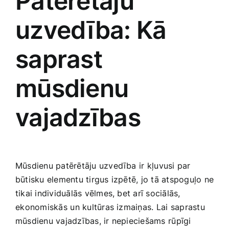
Patērētāju
uzvedība: Kā
saprast
‌mūsdienu
vajadzības
Mūsdienu patērētāju uzvedība⁢ ir kļuvusi​ par
būtisku elementu tirgus izpētē, jo tā atspoguļo ne
tikai individuālās vēlmes, bet arī sociālās,
⁢ekonomiskās ⁢un kultūras izmaiņas.⁣ Lai saprastu‌
mūsdienu vajadzības, ir nepieciešams ⁢rūpīgi