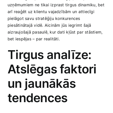
uzņēmumiem ne ⁤tikai izprast tirgus dinamiku, bet
Smaržas, kosmētika
arī reaģēt​ uz klientu vajadzībām un attiecīgi
pielāgot savu stratēģiju konkurences
Sports, tūrisms un atpūta
piesātinātajā vidē. Aicinām jūs iegrimt šajā‌
aizraujošajā pasaulē, kur dati kļūst⁤ par stāstiem,
TV un Sadzīves tehnika
bet iespējas – par realitāti.
Tirgus analīze:
Zoo preces
Atslēgas ⁣faktori
un ‌jaunākās
tendences