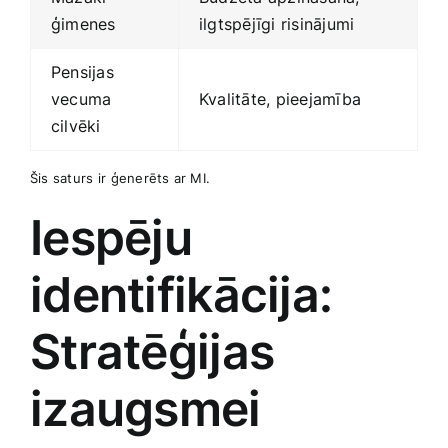
ģimenes
ilgtspējīgi‌ risinājumi
Pensijas
vecuma ​
Kvalitāte, pieejamība
cilvēki
Šis saturs ir⁢ ģenerēts ar MI.
Iespēju
identifikācija:
Stratēģijas
izaugsmei