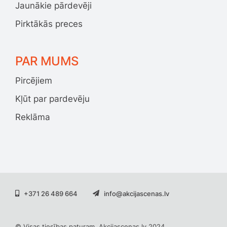
Jaunākie pārdevēji
Pirktākās preces
PAR MUMS
Pircējiem
Kļūt par pardevēju
Reklāma
+371 26 489 664
info@akcijascenas.lv
© Visas tiesības paturam. Akcijascenas.lv 2024