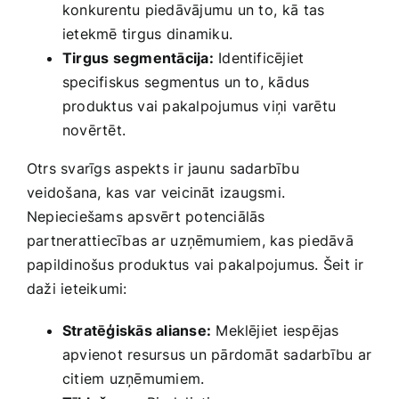
konkurentu​ piedāvājumu un ⁣to, ⁣kā⁣ tas
ietekmē tirgus ⁢dinamiku.
Tirgus segmentācija:
Identificējiet
specifiskus⁢ segmentus un to, kādus
produktus vai pakalpojumus viņi ‌varētu
novērtēt.
Otrs svarīgs aspekts ⁢ir jaunu ⁣sadarbību
⁢veidošana, kas var veicināt izaugsmi.​
Nepieciešams apsvērt potenciālās
‌partnerattiecības ‌ar⁣ uzņēmumiem, kas ‍piedāvā
‌papildinošus produktus vai ​pakalpojumus. Šeit ir
daži ieteikumi:
Stratēģiskās alianse:
Meklējiet iespējas‌
apvienot‍ resursus un‌ pārdomāt sadarbību‍ ar
citiem‌ uzņēmumiem.