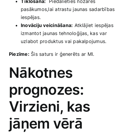
Tīklošana:
⁢ Piedalieties ⁤nozares
pasākumos,lai atrastu jaunas sadarbības
iespējas.
Inovāciju veicināšana:
Atklājiet iespējas
izmantot jaunas tehnoloģijas, kas var
uzlabot produktus vai pakalpojumus.
Piezīme:
Šis saturs ir ģenerēts ar⁢ MI.
Nākotnes
prognozes:
Virzieni, kas
jāņem vērā