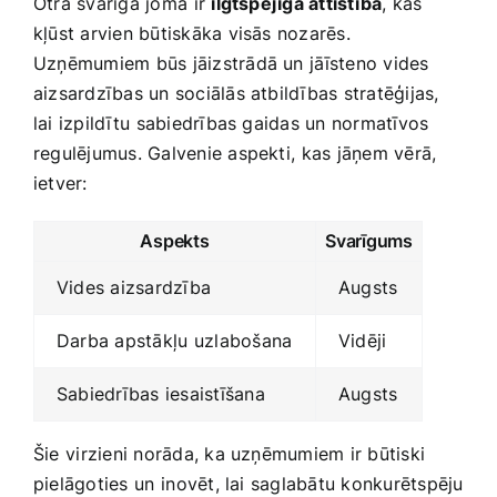
Otra svarīga joma⁣ ir
ilgtspējīga attīstība
, kas
kļūst arvien būtiskāka ‍visās nozarēs.
‍Uzņēmumiem būs jāizstrādā ​un⁢ jāīsteno vides
aizsardzības un sociālās atbildības stratēģijas,
lai izpildītu⁤ sabiedrības gaidas un normatīvos
regulējumus. Galvenie aspekti,⁤ kas jāņem ​vērā,
ietver:
Aspekts
Svarīgums
Vides aizsardzība
Augsts
Darba apstākļu⁤ uzlabošana
Vidēji
Sabiedrības iesaistīšana
Augsts
Šie⁤ virzieni norāda, ka uzņēmumiem ir būtiski
pielāgoties⁢ un ⁤inovēt, lai saglabātu konkurētspēju