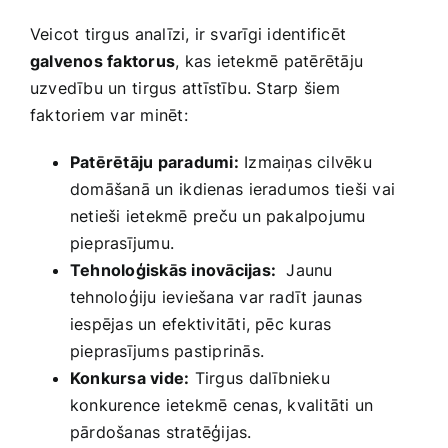
Veicot tirgus⁣ analīzi,‌ ir svarīgi identificēt
galvenos faktorus
, ⁤kas ietekmē patērētāju
uzvedību ​un ⁢tirgus attīstību. Starp ​šiem
faktoriem var minēt:
Patērētāju paradumi:
Izmaiņas cilvēku
domāšanā un⁢ ikdienas⁤ ieradumos tieši vai
netieši ietekmē preču un pakalpojumu
pieprasījumu.
Tehnoloģiskās inovācijas:
‌ Jaunu
tehnoloģiju ieviešana var radīt jaunas
iespējas un efektivitāti, pēc kuras
pieprasījums ‌pastiprinās.
Konkursa vide:
Tirgus ⁢dalībnieku⁢
konkurence ietekmē‍ cenas, ⁣kvalitāti ⁤un
pārdošanas stratēģijas.