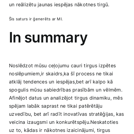
un‌ reālizētu jaunas iespējas nākotnes tirgū.
Šis​ saturs ir ģenerēts ar⁤ MI.
In ⁤summary
Noslēdzot mūsu ceļojumu ⁤cauri tirgus ⁣izpētes
⁢noslēpumiem,ir skaidrs,ka‍ šī process ne tikai
atklāj tendences un⁢ iespējas,bet arī kalpo kā
spogulis mūsu sabiedrības prasībām un vēlmēm.
Afinējot datus un analizējot tirgus dinamiku, mēs
spējam labāk‍ saprast ne tikai patērētāju
⁤uzvedību,⁤ bet arī radīt inovatīvas stratēģijas,‌ kas
veicina izaugsmi un konkurētspēju.Neskatoties
uz to, kādas ir⁤ nākotnes izaicinājumi, tirgus