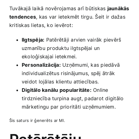
Tuvākajā laikā novērojamas arī būtiskas
jaunākās
tendences
, kas var ietekmēt ‍tirgu. ‌Šeit⁤ ir dažas
kritiskas lietas, ​ko ievērot:
Ilgtspēja:
Patērētāji arvien ‍vairāk ‍pievērš‌
uzmanību produktu ilgtspējai un
ekoloģiskajai ietekmei.
Personalizācija:
Uzņēmumi, kas‍ piedāvā
individualizētus ⁣risinājumus, ⁢spēj​ ātrāk
veidot lojālas ‍klientu attiecības.
Digitālo kanālu​ popularitāte:
‌Online
‍tirdzniecība turpina augt, padarot digitālo
mārketingu par prioritāti uzņēmumiem.
Šis saturs ir ģenerēts ar MI.