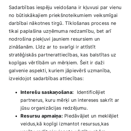
Sadarbības iespēju veidošana ir⁤ kļuvusi par ​vienu
no⁤ būtiskākajiem priekšnoteikumiem veiksmīgai
darbībai nākotnes tirgū. Tīklošanas process ne
tikai paplašina uzņēmuma redzamību,⁣ bet arī
nodrošina​ piekļuvi jauniem resursiem un
⁣zināšanām. Līdz ar to svarīgi ir attīstīt
stratēģiskās partnerattiecības, kas balstītas uz⁢
kopīgas vērtībām un mērķiem. ‍Šeit ir daži
galvenie​ aspekti, kuriem jāpievērš uzmanība,
izveidojot sadarbības ‌attiecības:
Interešu saskaņošana:
⁢ Identificējiet
⁢partnerus, kuru mērķi un ⁤intereses sakrīt ar
jūsu organizācijas redzējumu.
Resursu apmaiņa:
Piedāvājiet un meklējiet
veidus,kā⁣ kopīgi izmantot resursus,kas