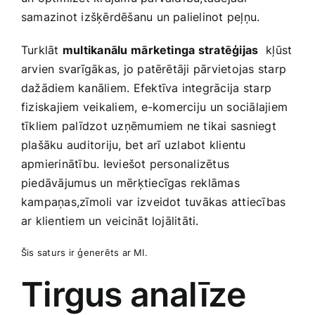
samazinot izšķērdēšanu un palielinot peļņu.​
Turklāt
multikanālu ⁤mārketinga stratēģijas
⁢ kļūst
arvien svarīgākas, jo patērētāji ‍pārvietojas starp
dažādiem kanāliem. Efektīva integrācija⁣ starp
fiziskajiem veikaliem, e-komerciju ⁣un sociālajiem
tīkliem palīdzot uzņēmumiem ne tikai sasniegt
plašāku auditoriju, ⁣bet arī uzlabot klientu
apmierinātību. Ieviešot personalizētus
piedāvājumus un mērķtiecīgas reklāmas
kampaņas,zīmoli var izveidot tuvākas attiecības
ar klientiem un veicināt ​lojālitāti.
Šis saturs ir ģenerēts ar MI.
Tirgus analīze