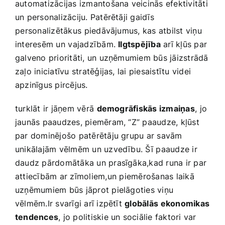
automatizācijas izmantošana veicinās efektivitāti
‌un personalizāciju. Patērētāji gaidīs
⁤personalizētākus ⁢piedāvājumus, kas atbilst viņu
interesēm‌ un⁢ vajadzībām.
Ilgtspējība
arī kļūs par
galveno prioritāti, un uzņēmumiem būs​ jāizstrādā
zaļo iniciatīvu stratēģijas, lai piesaistītu videi
apzinīgus pircējus.
turklāt ir jāņem vērā⁤
demogrāfiskās izmaiņas
, ⁢jo
jaunās paaudzes, ‍piemēram, “Z” paaudze, kļūst
par dominējošo patērētāju grupu ar savām
unikālajām vēlmēm un uzvedību. Šī⁢ paaudze ir
daudz pārdomātāka un prasīgāka,kad runa ir par
attiecībām ar zīmoliem,un⁢ piemērošanas laikā
uzņēmumiem būs jāprot pielāgoties viņu
vēlmēm.Ir svarīgi arī izpētīt
globālās ⁢ekonomikas
tendences
, jo politiskie un sociālie faktori var