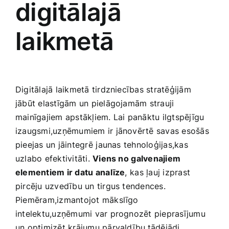
digitālajā
laikmetā
Digitālajā laikmetā tirdzniecības stratēģijām
jābūt elastīgām un ‌pielāgojamām strauji
mainīgajiem apstākļiem. Lai panāktu ilgtspējīgu ​
izaugsmi,uzņēmumiem ir jānovērtē savas esošās
pieejas un jāintegrē ⁢jaunas tehnoloģijas,kas
uzlabo efektivitāti.
Viens no⁤ galvenajiem
elementiem ir datu ⁤analīze
, ⁢kas ļauj izprast
pircēju uzvedību un tirgus tendences.
Piemēram,izmantojot mākslīgo
intelektu,uzņēmumi var prognozēt pieprasījumu
un optimizēt krājumu pārvaldību,tādējādi