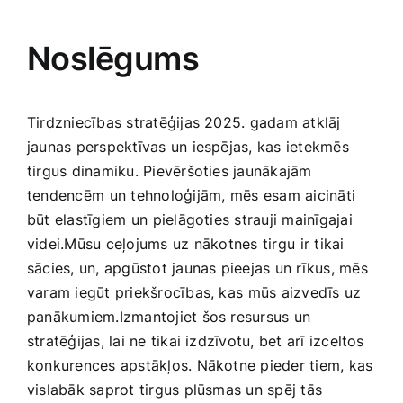
Noslēgums
Tirdzniecības stratēģijas 2025. gadam atklāj
jaunas perspektīvas ‌un iespējas, kas ietekmēs⁤
tirgus dinamiku. Pievēršoties jaunākajām
tendencēm ⁤un tehnoloģijām, mēs⁤ esam aicināti
būt elastīgiem un⁢ pielāgoties strauji mainīgajai
videi.Mūsu ceļojums⁢ uz nākotnes tirgu⁢ ir‌ tikai
sācies, un, apgūstot jaunas pieejas un rīkus, mēs
varam iegūt priekšrocības, kas ⁢mūs aizvedīs uz
panākumiem.Izmantojiet šos resursus un
stratēģijas, lai ne tikai izdzīvotu, bet arī izceltos
konkurences apstākļos.‍ Nākotne‍ pieder tiem, kas
vislabāk saprot tirgus plūsmas un spēj tās