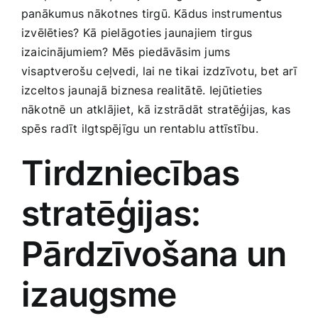
panākumus nākotnes tirgū. Kādus instrumentus
Smaržas, kosmētika
izvēlēties? Kā pielāgoties jaunajiem tirgus
izaicinājumiem? Mēs piedāvāsim jums
Sports, tūrisms un atpūta
visaptverošu⁤ ceļvedi, lai ne tikai izdzīvotu, bet arī
izceltos jaunajā biznesa realitātē.⁢ Iejūtieties
TV un Sadzīves tehnika
nākotnē un atklājiet,⁤ kā ‍izstrādāt stratēģijas,​ kas
spēs radīt ilgtspējīgu un rentablu attīstību.
Zoo preces
Tirdzniecības
stratēģijas:‍
Pārdzīvošana un
izaugsme