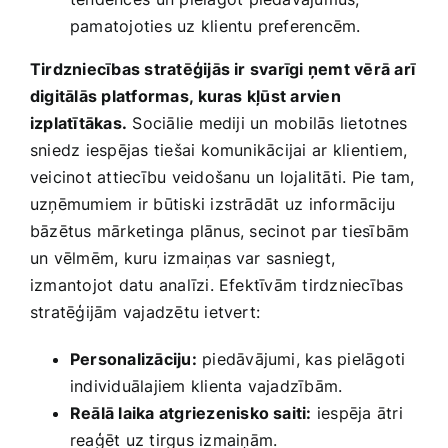
pamatojoties uz klientu preferencēm.
Tirdzniecības stratēģijās ir svarīgi ņemt vērā arī
digitālās platformas, ⁤kuras kļūst arvien
izplatītākas.
Sociālie mediji un mobilās lietotnes
sniedz iespējas tiešai komunikācijai ⁤ar klientiem,
veicinot attiecību veidošanu un​ lojalitāti. Pie tam,
uzņēmumiem ir ​būtiski‌ izstrādāt ‌uz⁣ informāciju
bāzētus mārketinga plānus, secinot​ par tiesībām
‌un vēlmēm, kuru izmaiņas var sasniegt,
izmantojot datu‍ analīzi. Efektīvām tirdzniecības
stratēģijām vajadzētu ietvert:
Personalizāciju:
piedāvājumi, kas pielāgoti
individuālajiem klienta vajadzībām.
Reālā laika atgriezenisko saiti:
iespēja ātri
reaģēt uz tirgus izmaiņām.