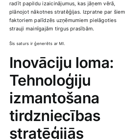
radīt papildu izaicinājumus, kas jāņem vērā,
plānojot nākotnes stratēģijas. ⁢Izpratne par šiem
faktoriem palīdzēs uzņēmumiem pielāgoties
strauji mainīgajām tirgus prasībām.
Šis saturs ir ģenerēts ‌ar MI.
Inovāciju loma:
Tehnoloģiju
izmantošana​
tirdzniecības
stratēģijās