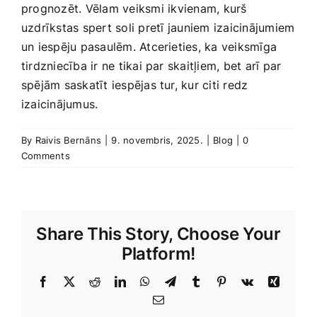
prognozēt. Vēlam veiksmi⁢ ikvienam,‌ kurš
uzdrīkstas spert‍ soli pretī⁢ jauniem ​izaicinājumiem
un iespēju pasaulēm. Atcerieties, ka veiksmīga
tirdzniecība ‌ir ne tikai par skaitļiem, bet arī par
spējām saskatīt iespējas tur, kur citi redz
izaicinājumus.
By
Raivis Bernāns
|
9. novembris, 2025.
|
Blog
|
0
Comments
Share This Story, Choose Your
Platform!
Facebook
X
Reddit
LinkedIn
WhatsApp
Telegram
Tumblr
Pinterest
Vk
Xing
E-
Pasts