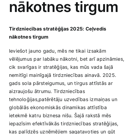
nākotnes tirgum
Medicīnas preces
Mobilie telefoni, planšetdatori
Tirdzniecības stratēģijas 2025: Ceļvedis
nākotnes​ tirgum
Pakalpojumi
Ieviešot jauno gadu, mēs ne tikai izsakām
vēlējumus par labāku ⁤nākotni, bet arī apzināmies,
Pārtikas preces
cik svarīgas ir stratēģijas, ‍kas mūs vada šajā
nemitīgi mainīgajā tirdzniecības ainavā. 2025.
Preces birojam
gads sola pārsteigumus,‌ un tirgus attīstās ar
⁣aizraujošu ‍ātrumu. Tirdzniecības
tehnoloģijas,patērētāju uzvedības izmaiņas un
Preces pieaugušajiem
⁤globālās ekonomiskās dinamikas attīstība
ietekmē​ katru⁢ biznesa nišu. Šajā rakstā mēs
Rotaļlietas, bērnu preces
iepazīsim efektīvākās tirdzniecības stratēģijas,
kas palīdzēs uzņēmējiem sagatavoties un gūt