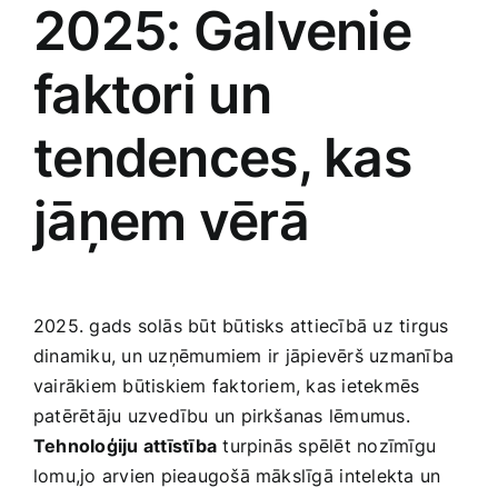
2025: Galvenie
faktori un
tendences, kas ​
jāņem vērā
2025. gads‍ solās ‍būt būtisks attiecībā uz tirgus‌
dinamiku, un uzņēmumiem⁣ ir jāpievērš uzmanība
vairākiem būtiskiem faktoriem, kas ‍ietekmēs
patērētāju ‍uzvedību un pirkšanas lēmumus.
Tehnoloģiju attīstība
turpinās spēlēt nozīmīgu
lomu,jo arvien pieaugošā mākslīgā⁢ intelekta un