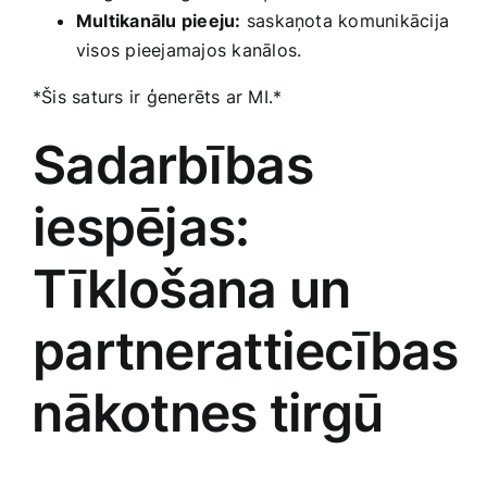
Multikanālu ​pieeju:
saskaņota komunikācija
visos pieejamajos ‌kanālos.
*Šis saturs ir ģenerēts ar MI.*
Sadarbības
iespējas:
Tīklošana un
partnerattiecības
⁣nākotnes tirgū