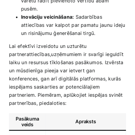
varētu radīt pievienoto vērtību⁤ abām
pusēm.
Inovāciju veicināšana:
Sadarbības
attiecības ‍var kalpot par pamatu jaunu ideju
un risinājumu ģenerēšanai tirgū.
Lai ⁢efektīvi ‍izveidotu un uzturētu
partnerattiecības,uzņēmumiem ir ⁢svarīgi ⁣ieguldīt
laiku un resursus tīklošanas pasākumos. Izvērsta
un mūsdienīga ⁤pieeja var ietvert gan
konferences, gan arī digitālās platformas, kurās
iespējams saskarties ar potenciālajiem
partneriem. Piemēram, aplūkojiet iespējas svinēt‍
partnerības, piedaloties:
Pasākuma
Apraksts
⁢veids