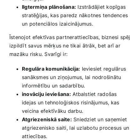
Ilgtermiņa plānošana:
Izstrādājiet kopīgas
stratēģijas, kas paredz ‌nākotnes tendences
un potenciālos izaicinājumus.
Īstenojot ⁣efektīvas partnerattiecības, biznesi spēj
izpildīt ‌savus mērķus ne ​tikai ⁣ātrāk, bet arī ar
mazāku risku. Svarīgi‍ ir:
Regulāra komunikācija:
Ieviesiet regulārus
sanāksmes ​un ziņojumus, lai nodrošinātu
informētību⁤ un sadarbību.
inovāciju ieviešana:
⁣Atbalstiet radošas
idejas un tehnoloģiskos risinājumus, kas
veicina efektīvāku darbu.
Atgriezeniskā saite:
‍Sniedziet un saņemiet
atgriezenisko saiti,⁤ lai uzlabotu procesus un
attiecības.