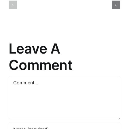
apkalpoša
Ceļš
māksla
uz
un
veiksmīgu
prasme
tirgošanu
saskarsm
Leave A
Comment
Comment