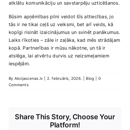
atklātu komunikāciju un⁣ savstarpēju uzticēšanos.
Būsim⁢ apņēmības pilni ⁢veidot šīs attiecības, jo
tās ir ne tikai ceļš uz veiksmi, bet arī veids, kā
kopīgi​ risināt izaicinājumus un svinēt panākumus.
Laiks rīkoties – zāle ir zaļāka, kad mēs strādājam
kopā. Partnerības ⁤ir mūsu nākotne, un tā ir
atslēga, ​lai atvērtu⁣ durvis uz neizsmeļamiem
iespējām.
By
Akcijascenas.lv
|
2. februāris, 2026.
|
Blog
|
0
Comments
Share This Story, Choose Your
Platform!