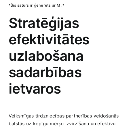
*Šis saturs ir ģenerēts ar MI.*
Stratēģijas
efektivitātes
uzlabošana‌
sadarbības
ietvaros
Veiksmīgas tirdzniecības partnerības veidošanās
balstās ‌uz kopīgu mērķu izvirzīšanu un efektīvu