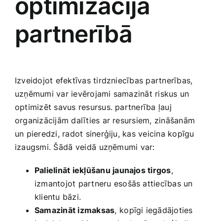
optimizācija‌
partnerībā
Izveidojot efektīvas tirdzniecības partnerības,
uzņēmumi var ievērojami‌ samazināt riskus un
optimizēt savus‌ resursus. partnerība ļauj
organizācijām dalīties ar ‍resursiem, zināšanām
un pieredzi, radot ‍sinerģiju, kas veicina kopīgu
izaugsmi. Šādā⁤ veidā⁢ uzņēmumi var:
Palielināt iekļūšanu jaunajos tirgos
,
izmantojot partneru​ esošās attiecības un
klientu bāzi.
Samazināt izmaksas
, ⁣kopīgi iegādājoties