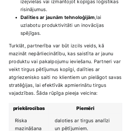
izejvielas vai ⁢izmantojot kopīgas‍ loģistikas
risinājumus.
Dalīties ar jaunām ‌tehnoloģijām
,lai
uzlabotu ‍produktivitāti un⁣ inovācijas
spējīgas.
Turklāt, partnerība var‍ būt⁤ izcils veids, kā
mazināt nepārliecinātību, kas saistīta ar jaunu
produktu vai pakalpojumu ieviešanu. Partneri⁣ var
veikt tirgus pētījumus kopīgi, dalīties ar
atgriezenisko saiti ⁣no klientiem un pielāgot savas
stratēģijas, lai efektīvāk​ apmierinātu tirgus
⁣vajadzības. Šāda rūpīga pieeja ​veicina:
priekšrocības
Piemēri
Riska
daloties ⁣ar tirgus analīzi
mazināšana
un pētījumiem.