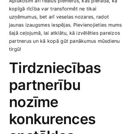
Aplūkosim arī reālus ‌piemērus, kas pierāda, ka
Smaržas, kosmētika
kopīgā rīcība var transformēt ne tikai
uzņēmumus, bet arī veselas nozares,⁤ radot
jaunas izaugsmes iespējas.⁤ Pievienojieties mums
Sports, tūrisms un atpūta
šajā‌ ceļojumā, lai atklātu, kā izvēlēties pareizos
partnerus un kā kopā⁢ gūt panākumus mūsdienu⁣
TV un Sadzīves tehnika
tirgū!
Tirdzniecības
Zoo preces
partnerību
nozīme
konkurences