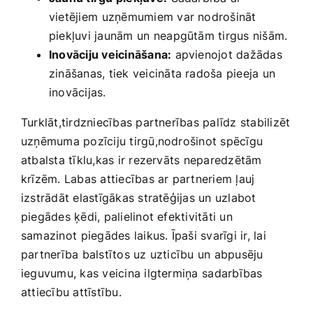
vietējiem ⁤uzņēmumiem var nodrošināt
piekļuvi​ jaunām ⁢un neapgūtām tirgus nišām.
Inovāciju‌ veicināšana:
apvienojot dažādas
zināšanas, tiek veicināta radoša pieeja un
inovācijas.
Turklāt,tirdzniecības partnerības palīdz stabilizēt
uzņēmuma pozīciju tirgū,nodrošinot spēcīgu
atbalsta tīklu,kas ir rezervāts neparedzētām
krīzēm. Labas attiecības ‌ar partneriem ļauj
izstrādāt elastīgākas stratēģijas un uzlabot
piegādes ķēdi, palielinot‍ efektivitāti un⁤
samazinot⁤ piegādes laikus. Īpaši svarīgi ir, lai
partnerība balstītos uz uzticību un abpusēju ​
ieguvumu, kas veicina ilgtermiņa⁤ sadarbības
attiecību attīstību.