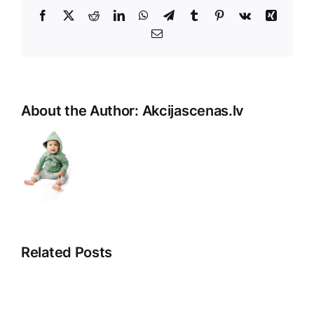
Facebook
X
Reddit
LinkedIn
WhatsApp
Telegram
Tumblr
Pinterest
Vk
Xing
E-
Pasts
About the Author:
Akcijascenas.lv
Related Posts
Veikala
Pārdošanas
klientu
aģenti: