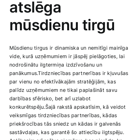
atslēga
Medicīnas preces
mūsdienu tirgū
Mobilie telefoni, planšetdatori
Pakalpojumi
Mūsdienu tirgus ⁢ir dinamiska un nemitīgi‌ mainīga
vide, ​kurā uzņēmumiem ir⁤ jāspēj pielāgoties, lai
Pārtikas preces
nodrošinātu ilgtermiņa izdzīvošanu un
panākumus.Tirdzniecības partnerības ir ‌kļuvušas
par ⁢vienu no efektīvākajām stratēģijām,⁢ kas
Preces birojam
palīdz uzņēmumiem ne ‍tikai paplašināt savu
darbības sfērisko,‍ bet arī uzlabot
Preces pieaugušajiem
⁣konkurētspēju.Šajā rakstā apskatīsim, kā veidot
veiksmīgas tirdzniecības partnerības, kādas
priekšrocības tās sniedz ⁢un ⁤kādas ir galvenās
Rotaļlietas, bērnu preces
sastāvdaļas, kas garantē šo attiecību ⁢ilgtspēju.