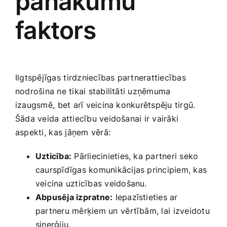
panākumu
faktors
Ilgtspējīgas ⁣tirdzniecības ‍partnerattiecības‌
nodrošina ne tikai stabilitāti uzņēmuma
izaugsmē, ⁢bet arī veicina konkurētspēju tirgū.
Šāda ‍veida​ attiecību veidošanai ir vairāki
aspekti,⁤ kas‍ jāņem vērā:
Uzticība:
Pārliecinieties, ka partneri seko
‍caurspīdīgas komunikācijas​ principiem, kas
veicina uzticības veidošanu.
Abpusēja izpratne:
Iepazīstieties ar
partneru mērķiem un⁤ vērtībām, lai⁤ izveidotu
sinerģiju.