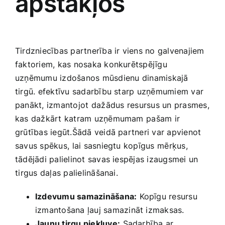
apstākļos
Tirdzniecības partnerība ir viens no galvenajiem
faktoriem, kas nosaka konkurētspējīgu
uzņēmumu izdošanos mūsdienu⁢ dinamiskajā
tirgū. efektīvu sadarbību starp uzņēmumiem var‍
panākt, ‍izmantojot ⁢dažādus⁤ resursus un prasmes,
‍kas dažkārt katram uzņēmumam⁣ pašam ir
grūtības iegūt.Šādā veidā partneri var apvienot
savus spēkus,⁣ lai sasniegtu kopīgus⁢ mērķus,
tādējādi palielinot savas iespējas ​izaugsmei un
⁤tirgus daļas palielināšanai.
Izdevumu samazināšana:
Kopīgu resursu
izmantošana ļauj samazināt izmaksas.
Jaunu tirgu piekļuve:
⁤Sadarbība ar