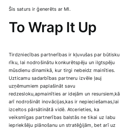
Šis saturs ir ģenerēts ar MI.
To​ Wrap It Up
Tirdzniecības partnerības ir kļuvušas⁢ par būtisku
rīku, lai nodrošinātu konkurētspēju un ilgtspēju
mūsdienu dinamikā, kur tirgi nebeidz ​mainīties.
Uzticamu sadarbības partneru izvēle ļauj
uzņēmumiem paplašināt savu
redzesloku,apmainīties ar idejām un resursiem,kā
arī nodrošināt inovācijas,kas ir ​nepieciešamas,lai
izceltos pārsātinātā⁢ vidē. Atcerieties, ka
veiksmīgas ​partnerības balstās ne tikai uz ‌labu
‌iepriekšēju plānošanu un stratēģijām, ‍bet arī uz