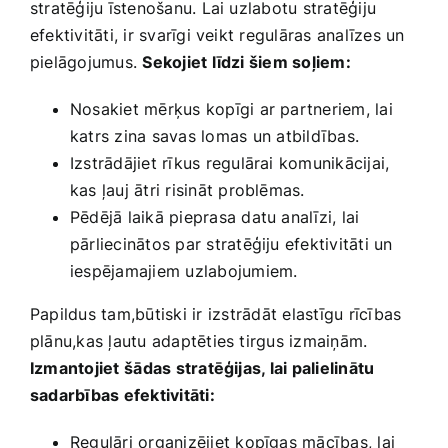
stratēģiju īstenošanu. Lai uzlabotu stratēģiju
efektivitāti, ir svarīgi veikt regulāras analīzes un
pielāgojumus.
Sekojiet līdzi šiem soļiem:
Nosakiet mērķus kopīgi ar partneriem, lai
katrs zina savas lomas un⁣ atbildības.
Izstrādājiet rīkus regulārai ‌komunikācijai,
kas ļauj ātri risināt problēmas.
Pēdējā‌ laikā pieprasa datu analīzi, lai ​
pārliecinātos par stratēģiju efektivitāti un
iespējamajiem uzlabojumiem.
Papildus tam,būtiski‌ ir⁤ izstrādāt elastīgu rīcības‍
plānu,kas ļautu adaptēties tirgus izmaiņām.
Izmantojiet⁤ šādas stratēģijas, lai palielinātu
sadarbības efektivitāti:
Regulāri organizējiet kopīgas mācības, lai