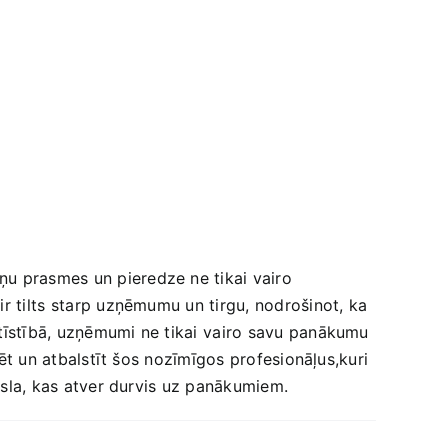
ņu prasmes un pieredze ne tikai‌ vairo
r tilts⁣ starp uzņēmumu un tirgu, nodrošinot, ka
tīstībā, uzņēmumi ne ‍tikai ⁢vairo savu panākumu
ērtēt un atbalstīt šos nozīmīgos profesionāļus,kuri
āksla, kas atver durvis uz ‌panākumiem.