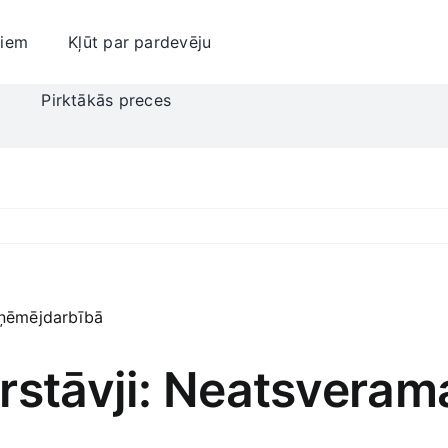
jiem
Kļūt par pardevēju
i
Pirktākās preces
rstāvji: Neatsveram