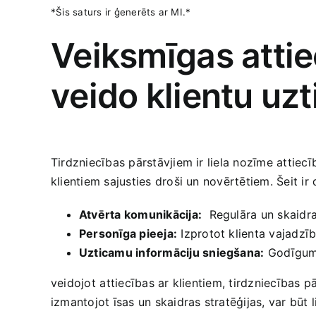
*Šis saturs ir ģenerēts ar MI.*
Veiksmīgas attie
veido klientu uzt
Tirdzniecības pārstāvjiem ‌ir liela nozīme attiec
klientiem sajusties droši un novērtētiem. Šeit ​ir 
Atvērta komunikācija:
‌ Regulāra un skaidra
Personīga pieeja:
Izprotot klienta vajadzīb
Uzticamu‌ informāciju sniegšana:
Godīgums 
veidojot ⁢attiecības ar klientiem, tirdzniecības 
izmantojot īsas un skaidras stratēģijas, var‌ būt