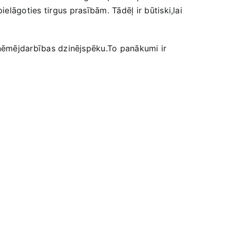
goties tirgus⁤ prasībām. Tādēļ‍ ir‌ būtiski,lai⁤
uzņēmējdarbības dzinējspēku.To‌ panākumi ir