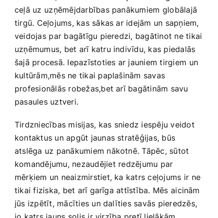
ceļā uz ⁣uzņēmējdarbības panākumiem⁣ globālajā
tirgū. Ceļojums, kas sākas ar idejām un sapņiem, ​
veidojas ⁤par bagātīgu pieredzi, bagātinot ne tikai
uzņēmumus, bet‌ arī katru ​indivīdu, kas piedalās
šajā procesā. Iepazīstoties ar jauniem tirgiem⁢ un
kultūrām,mēs‍ ne tikai paplašinām savas
profesionālās robežas,bet arī bagātinām savu
pasaules​ uztveri.‍
Tirdzniecības misijas, ⁣kas sniedz‌ iespēju veidot
‍kontaktus un apgūt jaunas​ stratēģijas, būs⁢
atslēga uz panākumiem nākotnē. Tāpēc, sūtot
komandējumu, nezaudējiet⁣ redzējumu par
mērķiem un neaizmirstiet, ka katrs ceļojums ir ⁢ne
‍tikai fiziska, bet arī garīga attīstība. Mēs⁢ aicinām
​jūs izpētīt, mācīties un dalīties savās pieredzēs,
jo katrs jauns ⁤solis ir virzība pretī lielākām