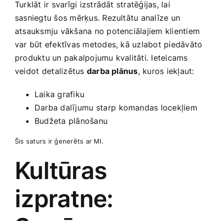
Turklāt ir svarīgi izstrādāt stratēģijas, lai
sasniegtu šos mērķus. Rezultātu analīze un
atsauksmju vākšana no potenciālajiem klientiem
var būt efektīvas metodes, kā uzlabot piedāvāto
produktu un pakalpojumu ‌kvalitāti. Ieteicams
veidot⁣ detalizētus
darba plānus
, kuros iekļaut:
Laika grafiku
Darba dalījumu⁣ starp ⁢komandas locekļiem
Budžeta plānošanu
Šis saturs ir ģenerēts ar MI.
Kultūras
izpratne: