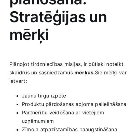
Smaržas, kosmētika
Stratēģijas un
Sports, tūrisms un atpūta
mērķi
TV un Sadzīves tehnika
Plānojot tirdzniecības misijas,‌ ir būtiski‌ noteikt
Zoo preces
skaidrus un sasniedzamus
mērķus
.Šie mērķi var
ietvert:
Jaunu​ tirgu izpēte
Produktu ‌pārdošanas apjoma palielināšana
Partnerību​ veidošana ar vietējiem
uzņēmumiem
Zīmola ⁣atpazīstamības paaugstināšana