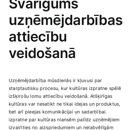
Svarīgums⁤
uzņēmējdarbības
attiecību⁣
veidošanā
Uzņēmējdarbība mūsdienās ir‌ kļuvusi‍ par
starptautisku‌ procesu, kur kultūras izpratne spēlē
​izšķirošu lomu attiecību veidošanā.⁤ Atšķirīgas
kultūras⁢ var nesatikt ne tikai idejas un produktus,
bet arī ​pieejas komunikācijai un sadarbībai.
izpratne par kultūras niansēm palīdz uzņēmējiem
izvairīties no aizspriedumiem ‍un nelabvēlīgām