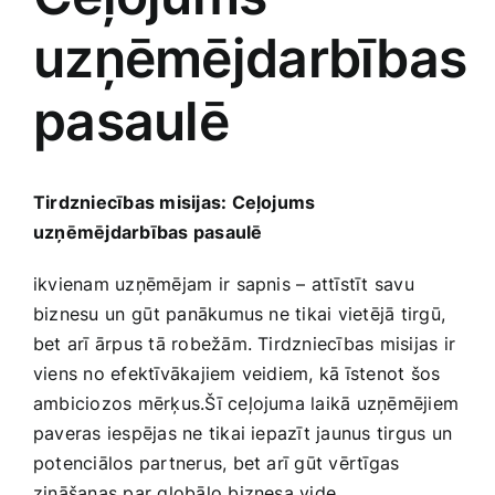
uzņēmējdarbības
Jaunākie pārdevēji
Grāmatas
pasaulē
Pirktākās preces
Gudrā māja
Raksti
Tirdzniecības misijas: Ceļojums
Mājai un remontam
uzņēmējdarbības pasaulē
Mājražotājiem
ikvienam uzņēmējam⁢ ir sapnis – attīstīt savu⁣
biznesu ⁤un⁢ gūt panākumus ne tikai vietējā ‌tirgū,⁤
bet arī ārpus tā robežām. Tirdzniecības misijas ir
Mājsaimniecības preces
‌viens no efektīvākajiem veidiem, kā īstenot ⁤šos
ambiciozos mērķus.Šī ceļojuma laikā uzņēmējiem
Mēbeles un interjers
paveras iespējas ne tikai iepazīt jaunus ‍tirgus un
potenciālos partnerus, bet arī gūt vērtīgas​
zināšanas par globālo biznesa vide.