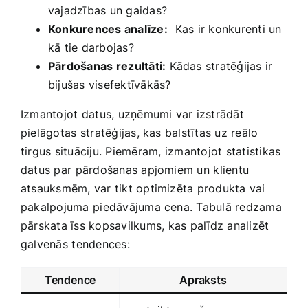
vajadzības un gaidas?
Konkurences ‌analīze:
⁤ Kas⁣ ir konkurenti un
kā tie darbojas?
Pārdošanas⁤ rezultāti:
Kādas‌ stratēģijas ir
bijušas visefektīvākās?
Izmantojot⁢ datus, uzņēmumi var izstrādāt
pielāgotas⁤ stratēģijas, kas balstītas uz reālo
tirgus situāciju. Piemēram, ⁤izmantojot statistikas
datus par⁢ pārdošanas apjomiem un ⁢klientu
atsauksmēm, var tikt optimizēta produkta vai
pakalpojuma ⁤piedāvājuma cena. Tabulā redzama
pārskata īss kopsavilkums, ⁣kas palīdz analizēt
galvenās ⁣tendences:
Tendence
Apraksts