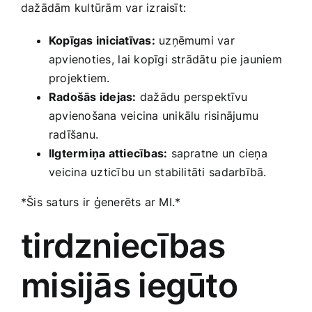
dažādām kultūrām var izraisīt:
Kopīgas iniciatīvas:
uzņēmumi var
‍apvienoties,⁣ lai kopīgi strādātu pie jauniem
projektiem.
Radošās‍ idejas:
dažādu perspektīvu
apvienošana veicina unikālu risinājumu
radīšanu.
Ilgtermiņa attiecības:
​sapratne un⁢ cieņa
⁢veicina uzticību un stabilitāti ⁣sadarbībā.
*Šis saturs ir ģenerēts ar MI.*
tirdzniecības
misijās iegūto