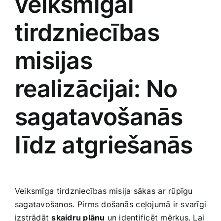
veiksmīgai
⁤tirdzniecības
misijas‍
realizācijai: No
sagatavošanās
līdz atgriešanās
Veiksmīga⁣ tirdzniecības misija sākas⁢ ar rūpīgu
sagatavošanos. ⁣Pirms došanās ⁢ceļojumā ir svarīgi
izstrādāt
skaidru plānu
un identificēt mērķus. Lai