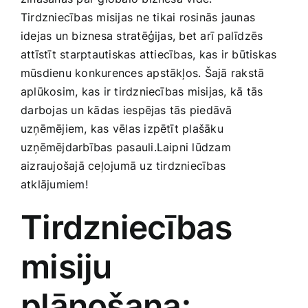
Medicīnas preces
Tirdzniecības misijas ne ⁣tikai rosinās jaunas
idejas un biznesa stratēģijas, ‍bet arī palīdzēs
Mobilie telefoni, planšetdatori
attīstīt starptautiskas attiecības, kas ir būtiskas
mūsdienu konkurences apstākļos. Šajā rakstā
‍aplūkosim, kas ir tirdzniecības misijas, kā ⁤tās
Pakalpojumi
⁢darbojas ‌un kādas ⁢iespējas tās piedāvā
uzņēmējiem, ​kas​ vēlas izpētīt plašāku‌
Pārtikas preces
uzņēmējdarbības pasauli.Laipni lūdzam
aizraujošajā ceļojumā uz tirdzniecības
atklājumiem!
Preces birojam
Tirdzniecības
Preces pieaugušajiem
misiju
Rotaļlietas, bērnu preces
plānošana: