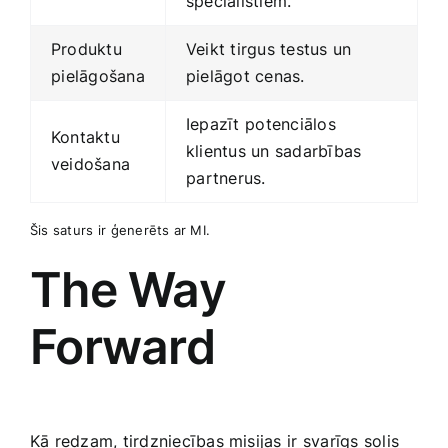
speciālistiem.
Produktu
Veikt​ tirgus testus un
⁤pielāgošana
‌pielāgot cenas.
Iepazīt⁢ potenciālos
Kontaktu⁣
klientus un sadarbības
veidošana
⁢partnerus.
Šis saturs⁢ ir ģenerēts ‌ar MI.
The Way
Forward
Kā redzam, tirdzniecības misijas ir⁤ svarīgs solis