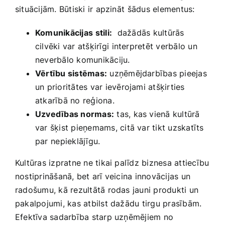
situācijām. Būtiski ir apzināt⁣ šādus elementus:
Komunikācijas⁣ stili:
⁢ dažādās kultūrās
cilvēki var atšķirīgi⁢ interpretēt verbālo un
neverbālo komunikāciju.
Vērtību sistēmas:
uzņēmējdarbības pieejas
un prioritātes var ievērojami atšķirties
atkarībā no reģiona.
Uzvedības​ normas:
tas, kas vienā ‌kultūrā
var šķist pieņemams, citā var tikt uzskatīts
par⁢ nepieklājīgu.
Kultūras‌ izpratne ne tikai palīdz ‍biznesa attiecību
nostiprināšanā, bet arī veicina innovācijas un
radošumu, kā rezultātā rodas jauni produkti un
pakalpojumi, kas atbilst dažādu tirgu prasībām.
Efektīva sadarbība starp‌ uzņēmējiem no