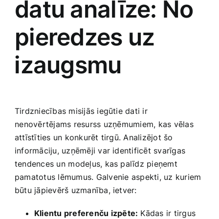
datu analīze: No
pieredzes uz
⁤izaugsmu
Tirdzniecības ​misijās iegūtie dati ir
⁤nenovērtējams resurss ⁣uzņēmumiem, kas vēlas
attīstīties un konkurēt tirgū. Analizējot šo
‍informāciju, uzņēmēji var identificēt svarīgas
tendences un ⁣modeļus, kas palīdz pieņemt
pamatotus ​lēmumus. Galvenie ⁢aspekti, uz kuriem
būtu jāpievērš ‍uzmanība, ietver:
Klientu preferenču izpēte:
Kādas ir tirgus