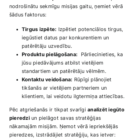
nodrošinātu sekmīgu misijas gaitu, ņemiet vērā
šādus faktorus:
Tirgus izpēte:
Izpētiet potenciālos⁢ tirgus,
iegūstiet datus⁤ par‍ konkurentiem ‌un
patērētāju uzvedību.
Produktu pielāgošana:
‌ Pārliecinieties, ka
jūsu ​piedāvājums atbilst vietējiem
standartiem un patērētāju vēlmēm.
Kontaktu veidošana:
Rūpīgi plānojiet
tikšanās ar vietējiem partneriem un
klientiem, lai veidotu ilgtermiņa attiecības.
Pēc atgriešanās ir tikpat svarīgi
analizēt‍ iegūto
pieredzi
un pielāgot savas stratēģijas
nākamajām misijām. Ņemot vērā iepriekšējās
pieredzes, ‌izstrādājiet⁤ stratēģiju, ⁢kas ietver: