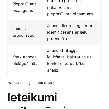
noteiktu preču un
Pieprasījuma
⁤pakalpojumu⁤
pieaugums
pieprasījuma pieaugums.
Jaunu klientu segmentu
Jaunas
‍identificēšana ar lielu
⁤tirgus nišas
potenciālu.
Jaunu stratēģiju
Konkurences
ieviešana, balstoties ‌uz
pielāgošanās
konkurentu darbību
analīzi.
*Šis saturs ir ģenerēts ar MI.*
Ieteikumi