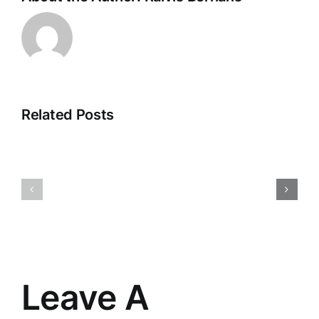
Related Posts
Veikala
Dropshipp
klientu
2025:
apkalpošana:
Nākotnes
māksla
Tirdzniec
un
Paradigm
prasme
Pārmaiņa
saskarsmē
Leave A