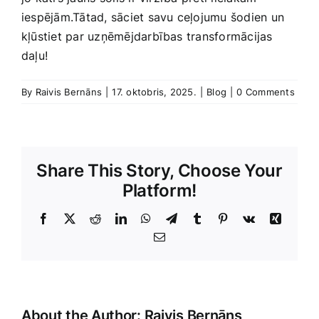
iespējām.Tātad, sāciet savu ceļojumu šodien un
kļūstiet par uzņēmējdarbības transformācijas
daļu!
By
Raivis Bernāns
|
17. oktobris, 2025.
|
Blog
|
0 Comments
Share This Story, Choose Your
Platform!
Facebook
X
Reddit
LinkedIn
WhatsApp
Telegram
Tumblr
Pinterest
Vk
Xing
E-
Pasts
About the Author:
Raivis Bernāns