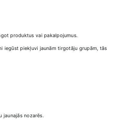
āgot produktus⁢ vai pakalpojumus.
i iegūst piekļuvi jaunām tirgotāju grupām, tās
u ⁣jaunajās nozarēs.