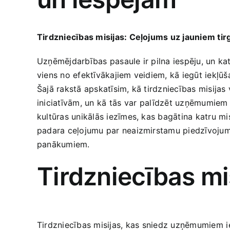
Tirdzniecības misijas: Ceļojums uz jauniem tir
Uzņēmējdarbības pasaule ir pilna iespēju, un ka
‍viens no efektīvākajiem veidiem, kā iegūt iekļū
Šajā rakstā apskatīsim, kā tirdzniecības misijas
iniciatīvām, un kā tās ⁤var ⁢palīdzēt uzņēmumiem n
kultūras unikālās iezīmes, kas ​bagātina katru mi
padara ceļojumu par neaizmirstamu piedzīvojumu. 
panākumiem.
Tirdzniecības mi
Tirdzniecības misijas, ⁣kas​ sniedz uzņēmumiem⁣ ie