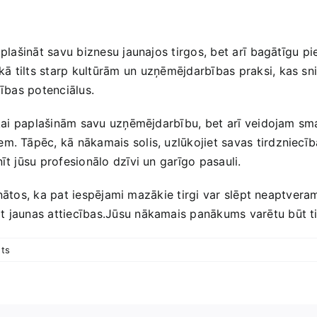
aplašināt savu biznesu jaunajos tirgos, bet arī ⁤bagātīgu pi
 tilts starp kultūrām un⁢ uzņēmējdarbības praksi, kas snie
bības potenciālus.
ikai paplašinām savu uzņēmējdarbību, bet ⁣arī veidojam smal
m. Tāpēc, kā‌ nākamais solis, uzlūkojiet savas tirdzniecīb
īt jūsu profesionālo‍ dzīvi un garīgo pasauli.
pzinātos, ka pat iespējami mazākie tirgi var‌ slēpt neaptve
ot jaunas attiecības.Jūsu nākamais panākums varētu būt ti
ts