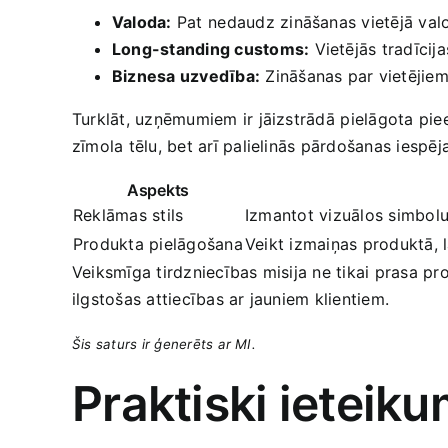
Valoda:
Pat⁤ nedaudz zināšanas vietējā val
Long-standing customs:
Vietējās tradīcij
Biznesa uzvedība:
Zināšanas par vietējiem 
Turklāt, uzņēmumiem ir jāizstrādā ⁢pielāgota‌ piee
zīmola tēlu, bet arī palielinās pārdošanas iespē
Aspekts
Reklāmas stils
Izmantot vizuālos simbolu
Produkta pielāgošana
Veikt izmaiņas produktā, l
Veiksmīga tirdzniecības misija ne tikai prasa pro
ilgstošas attiecības ar jauniem klientiem.
Šis saturs ir ģenerēts ar MI.
Praktiski ieteiku