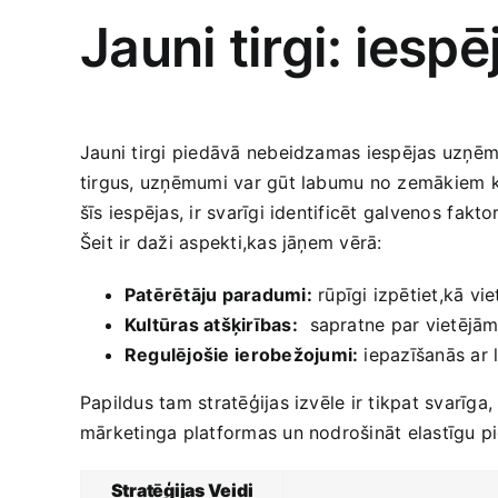
Jauni tirgi: iesp
Jauni tirgi piedāvā nebeidzamas iespējas uzņēmēj
tirgus, uzņēmumi var gūt labumu no zemākiem ko
šīs iespējas, ir svarīgi identificēt galvenos ⁤fa
Šeit ir daži aspekti,kas jāņem vērā:
Patērētāju paradumi:
rūpīgi izpētiet,kā viet
Kultūras atšķirības:
⁢ sapratne par vietējām
Regulējošie⁣ ierobežojumi:
iepazīšanās ar 
Papildus tam stratēģijas izvēle ir tikpat svarīga
mārketinga platformas un ‍nodrošināt‍ elastīgu pi
Stratēģijas Veidi