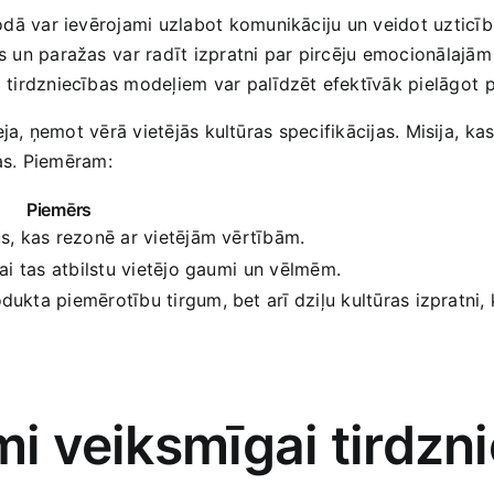
odā var ievērojami uzlabot komunikāciju un veidot uzticīb
as un paražas⁣ var radīt izpratni par pircēju emocionālajā
tirdzniecības modeļiem var ​palīdzēt efektīvāk pielāgot⁣ 
ja, ņemot vērā vietējās kultūras specifikācijas. Misija,⁣ ka
jas. Piemēram:
Piemērs
s, kas rezonē ar vietējām vērtībām.
ai tas atbilstu vietējo gaumi ⁢un vēlmēm.
dukta piemērotību tirgum, bet arī dziļu kultūras izpratni, 
mi veiksmīgai tirdzni