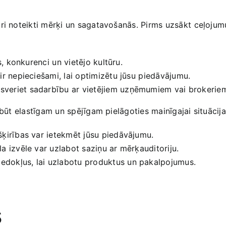
ri noteikti mērķi un sagatavošanās. ‍Pirms uzsākt⁢ ceļojum
, konkurenci⁢ un vietējo kultūru.
ir nepieciešami, lai optimizētu jūsu ⁣piedāvājumu.
veriet sadarbību ar vietējiem uzņēmumiem vai brokeriem, 
ābūt elastīgam un spējīgam pielāgoties mainīgajai situācijai
ķirības var ietekmēt‍ jūsu piedāvājumu.
a izvēle var uzlabot saziņu ar mērķauditoriju.
dokļus, lai uzlabotu ‌produktus‍ un pakalpojumus.
s