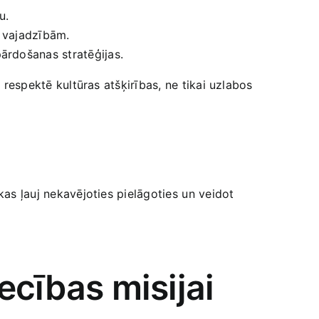
u.
m vajadzībām.
pārdošanas stratēģijas.
s respektē kultūras atšķirības, ne tikai uzlabos
kas ļauj nekavējoties pielāgoties ⁣un veidot
ecības misijai