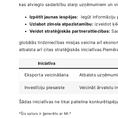
kas atvieglo sadarbību starp​ uzņēmumiem ⁢un vi
Izpētīt jaunas iespējas:
⁤ Iegūt informāciju
Uzlabot zīmola atpazīstamību:
izveidot ķēd
Veidot stratēģiskās partnerattiecības:
Sad
globālās tirdzniecības misijas veicina arī ekono
atbalsta arī citas stratēģiskās iniciatīvas.Piemē
Iniciatīva
Eksporta ‌veicināšana
Atbalsts uzņēmumiem
Investīciju piesaiste
Veicināt ārvalstu i
Šādas iniciatīvas ne tikai palielina konkurētspēju
*Šis saturs ir ģenerēts ar ⁣MI.*