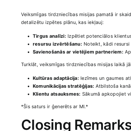
Veiksmīgas tirdzniecības misijas pamatā ir skaid
detalizētu izpētes plānu, kas iekļauj:
Tirgus ⁢analīzi:
Izpētiet potenciālos klientus
resursu izvērtēšanu:
Noteikt, kādi resursi 
Savienošanās ar vietējiem partneriem:
Aps
Turklāt, veiksmīgas tirdzniecības misijas laikā j
Kultūras adaptācija:
Iezīmes un ⁣gaumes atš
Komunikācijas stratēģijas:
Atbilstoša kanāl
Klientu atsauksmes:
Sākumā apkopojiet vie
*Šis saturs ir⁢ ģenerēts ar MI.*
Closing Remark