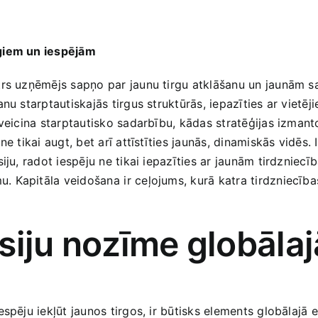
giem‌ un iespējām
trs uzņēmējs sapņo par jaunu tirgu atklāšanu un jaunām sa
šanu starptautiskajās tirgus struktūrās, iepazīties ar viet
 veicina starptautisko sadarbību, kādas stratēģijas izmant
e tikai augt, bet arī attīstīties jaunās, dinamiskās vidēs. 
siju, radot iespēju ne tikai iepazīties ar jaunām tirdzniecī
Kapitāla veidošana ⁢ir ceļojums, kurā katra tirdzniecības
siju nozīme​ globāl
spēju iekļūt jaunos tirgos, ir būtisks elements globālajā ek