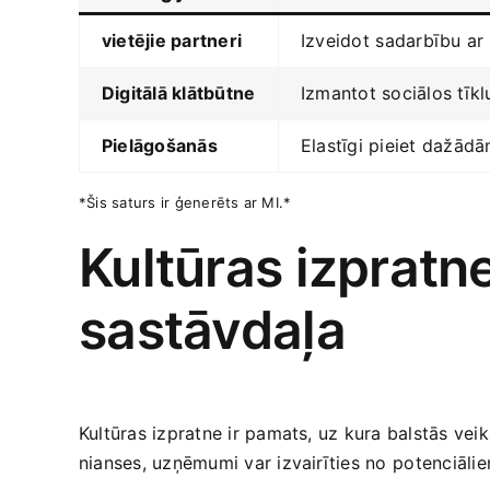
vietējie partneri
Izveidot⁤ sadarbību⁢ a
Digitālā klātbūtne
Izmantot sociālos tīkl
Pielāgošanās
Elastīgi pieiet dažād
*Šis saturs‍ ir ģenerēts ar MI.*
Kultūras izpratn
sastāvdaļa
Kultūras izpratne ir pamats, uz kura balstās vei
nianses, uzņēmumi var izvairīties no ⁣potenciālie