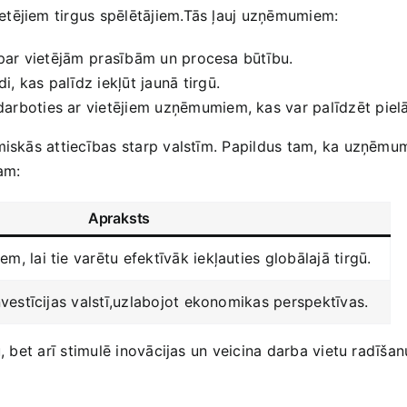
etējiem tirgus spēlētājiem.Tās‍ ļauj uzņēmumiem:
 par vietējām⁢ prasībām un procesa būtību.
i, kas palīdz iekļūt jaunā tirgū.
arboties ar vietējiem uzņēmumiem, kas var palīdzēt piel
miskās attiecības starp valstīm. Papildus‍ tam, ka uzņēmum
ram:
Apraksts
, lai tie varētu efektīvāk iekļauties globālajā tirgū.
nvestīcijas valstī,uzlabojot ekonomikas perspektīvas.
, bet ​arī stimulē inovācijas un veicina darba vietu radīšan