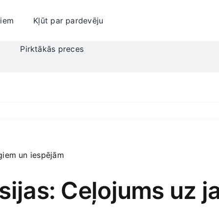
jiem
Kļūt par pardevēju
i
Pirktākās preces
sijas: Ceļojums uz j