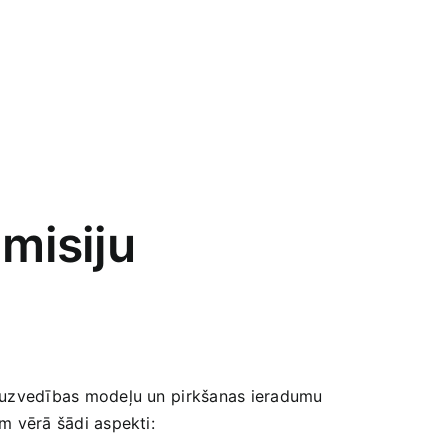
 misiju
u, uzvedības modeļu un⁢ pirkšanas ieradumu
em vērā šādi aspekti: