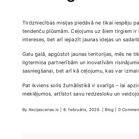
Tirdzniecības misijas piedāvā ne tikai iespēju⁣ p
tendenču plūsmām. Ceļojums uz šiem tirgiem ir kā
intereses, bet arī iepazīt jaunas idejas un sadar
Galu galā, apgūstot jaunas teritorijas,⁤ mēs ne t
ilgtermiņa partnerībām un inovatīvām risinājumie
sasniegšanai, bet arī kā ceļojumu, kas var izmain
Pat⁤ ikviens solis žurnālistikā ir svarīgs – lai a
meklējumos, attīstot savu‌ redzesloku ​un veidoj
By
Akcijascenas.lv
|
8. februāris, 2026.
|
Blog
|
0 Commen