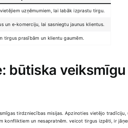
r vietējiem uzņēmumiem, lai labāk izprastu tirgu.
us un e-komerciju, lai sasniegtu jaunus klientus.
ām tirgus prasībām un⁣ klientu gaumēm.
e: būtiska veiksmīgu
ksmīgas tirdzniecības misijas. Apzinoties vietējo tradīcij
m konfliktiem un nesapratnēm. ⁢veicot tirgus izpēti, ir jāņ