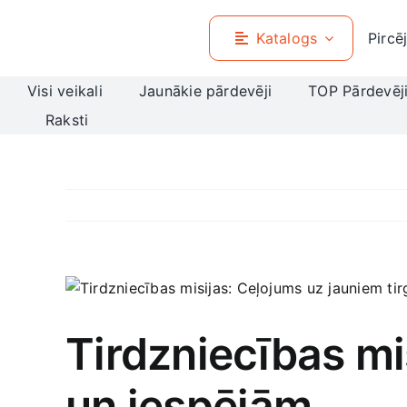
Skip
to
Katalogs
Pircē
content
Visi veikali
Jaunākie pārdevēji
TOP Pārdevēj
Raksti
View
Larger
Image
Tirdzniecības mi
un iespējām