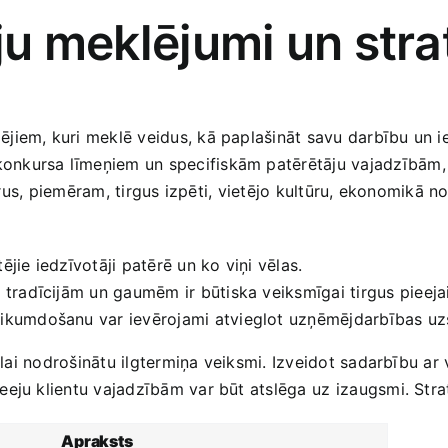
ēju meklējumi un stra
iem, kuri meklē veidus, kā paplašināt savu darbību un ieg
nkursa līmeņiem un specifiskām patērētāju vajadzībām, k
ktorus, piemēram, tirgus izpēti, vietējo kultūru, ekonomikā
ējie‌ iedzīvotāji patērē un ko viņi vēlas.
‍ tradīcijām un gaumēm ir būtiska veiksmīgai tirgus pieejai
likumdošanu var ievērojami atvieglot‍ uzņēmējdarbības u
, lai nodrošinātu ilgtermiņa veiksmi. Izveidot sadarbību ar
eeju klientu vajadzībām ‌var būt atslēga ⁤uz izaugsmi. Strat
Apraksts