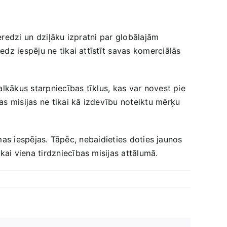
eredzi un⁢ dziļāku izpratni par globālajām
dz iespēju ne tikai attīstīt savas komerciālās⁤
kākus starpniecības tīklus, kas‍ var ‌novest pie
as misijas ne tikai kā izdevību noteiktu mērķu
ramas iespējas. Tāpēc, nebaidieties doties jaunos
kai viena tirdzniecības misijas attālumā.