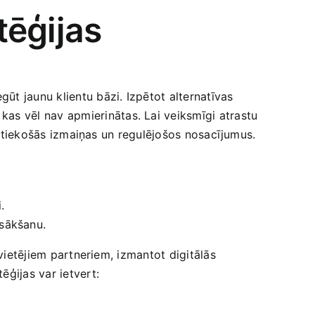
tēģijas
ūt jaunu klientu bāzi. Izpētot alternatīvas
as vēl nav apmierinātas. Lai veiksmīgi atrastu
 notiekošās izmaiņas un regulējošos nosacījumus.
.
zsākšanu.
 vietējiem partneriem, izmantot digitālās
ēģijas var ietvert: