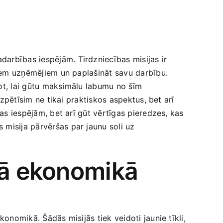
darbības iespējām. Tirdzniecības misijas ir
ējiem uzņēmējiem un paplašināt savu darbību.
ot, lai gūtu maksimālu labumu‌ no šīm
Izpētīsim ne tikai praktiskos aspektus, bet arī
bas iespējām, bet arī gūt vērtīgas pieredzes, kas
 misija pārvēršas par jaunu soli uz
ajā ekonomikā
onomikā. Šādās misijās ‍tiek veidoti jaunie tīkli,