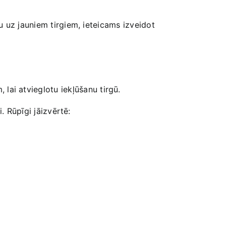
u uz jauniem tirgiem, ieteicams izveidot
lai atvieglotu iekļūšanu tirgū.
. Rūpīgi jāizvērtē: