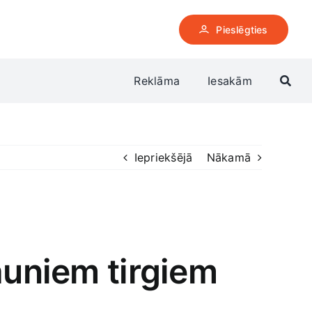
Pieslēgties
Reklāma
Iesakām
Iepriekšējā
Nākamā
auniem tirgiem