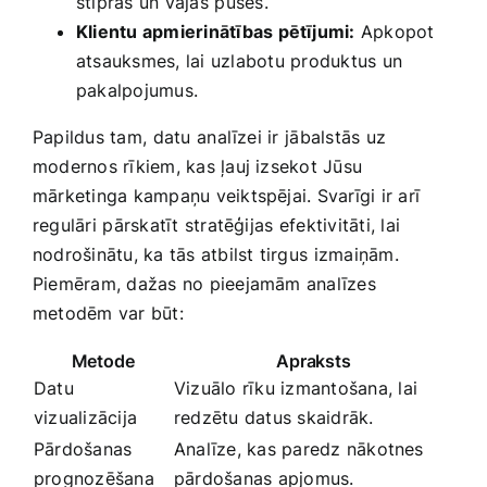
stiprās un vājās⁣ puses.
Klientu apmierinātības pētījumi:
Apkopot
atsauksmes, lai uzlabotu ⁣produktus ⁤un
pakalpojumus.
Papildus tam,⁢ datu⁢ analīzei ir ⁢jābalstās uz
modernos rīkiem, kas ļauj izsekot Jūsu
mārketinga kampaņu‍ veiktspējai. Svarīgi ir arī
regulāri ⁣pārskatīt stratēģijas⁣ efektivitāti, lai
nodrošinātu, ka tās atbilst​ tirgus⁢ izmaiņām.
Piemēram, dažas no pieejamām analīzes
metodēm var būt:
Metode
Apraksts
Datu
Vizuālo rīku izmantošana, ⁢lai
‌vizualizācija
redzētu datus skaidrāk.
Pārdošanas
Analīze, kas paredz nākotnes⁤
prognozēšana
pārdošanas apjomus.