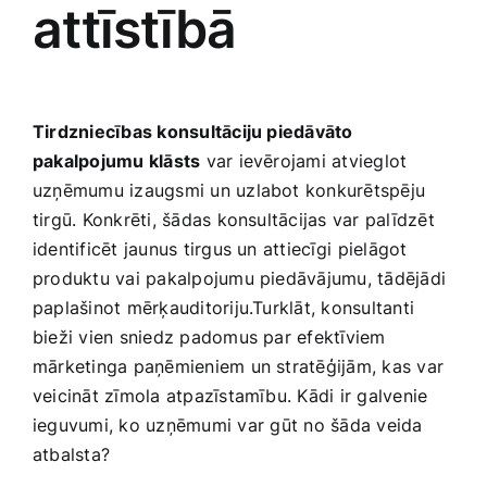
attīstībā
Smaržas, kosmētika
Sports, tūrisms un atpūta
Tirdzniecības konsultāciju piedāvāto
pakalpojumu klāsts
var ievērojami atvieglot
TV un Sadzīves tehnika
uzņēmumu izaugsmi un uzlabot konkurētspēju
tirgū. Konkrēti, šādas‍ konsultācijas var palīdzēt
Zoo preces
identificēt jaunus tirgus un attiecīgi⁢ pielāgot
produktu vai pakalpojumu piedāvājumu, tādējādi
paplašinot‍ mērķauditoriju.Turklāt, konsultanti
bieži vien‌ sniedz padomus par efektīviem
mārketinga paņēmieniem un stratēģijām, kas var
veicināt zīmola atpazīstamību. Kādi ir galvenie
ieguvumi, ko uzņēmumi var⁢ gūt no šāda veida
atbalsta?