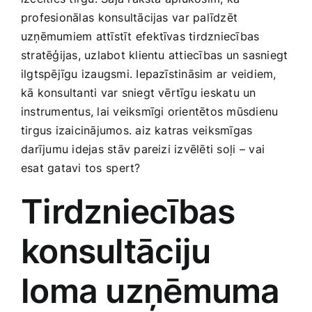
Medicīnas preces
profesionālas⁣ konsultācijas ⁣var palīdzēt
uzņēmumiem attīstīt efektīvas tirdzniecības
Mobilie telefoni, planšetdatori
stratēģijas, uzlabot klientu attiecības un sasniegt
ilgtspējīgu izaugsmi. Iepazīstināsim ar ‍veidiem,⁣
kā konsultanti var sniegt​ vērtīgu ‌ieskatu un
Pakalpojumi
instrumentus, lai veiksmīgi‌ orientētos mūsdienu
tirgus izaicinājumos. aiz katras veiksmīgas
Pārtikas preces
⁢darījumu‌ idejas stāv pareizi izvēlēti soļi⁢ – vai
esat gatavi tos⁣ spert?
Preces birojam
Tirdzniecības
Preces pieaugušajiem
konsultāciju
loma uzņēmuma
Rotaļlietas, bērnu preces