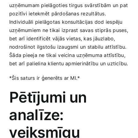
uzņēmumam pielāgoties tirgus svārstībām un pat
pozitīvi ietekmēt ⁢pārdošanas rezultātus.
‍Individuāli pielāgotas konsultācijas dod iespēju
‌uzņēmumiem ne tikai izprast savas‌ stiprās ⁤puses,
bet arī identificēt⁣ vājās vietas, kas jāuzlabo,⁢
nodrošinot ilgstošu izaugsmi​ un stabilu ⁣attīstību.
⁢Šāda pieeja ne tikai veicina uzņēmuma attīstību,
bet arī‌ palielina klientu apmierinātību un uzticību.
*Šis saturs ir ģenerēts ar MI.*
Pētījumi⁣ un
⁣analīze:
⁢veiksmīgu