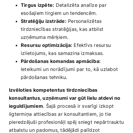
Tirgus izpēte:
Detalizēta analīze par
esošajiem tirgiem un ​tendencēm.
Stratēģiju izstrāde:
Personalizētas
tirdzniecības stratēģijas,‍ kas atbilst
uzņēmuma​ mērķiem.
Resursu optimizācija:
Efektīvs resursu
izlietojums, kas samazina izmaksas.
Pārdošanas komandas⁣ apmācība:
⁤
Ieteikumi un norādījumi par to, kā uzlabot
pārdošanas tehniku.
Izvēloties ‌kompetentus tirdzniecības
konsultantus, uzņēmumi var gūt​ lielu⁣ atdevi no
ieguldījumiem
. Šajā procesā ​ir svarīgi⁢ izkopt
ilgtermiņa attiecības ar konsultantiem, jo tie
pieredzējuši profesionāļi spēj sniegt nepārtrauktu
⁤atbalstu un padomus, tādējādi palīdzot