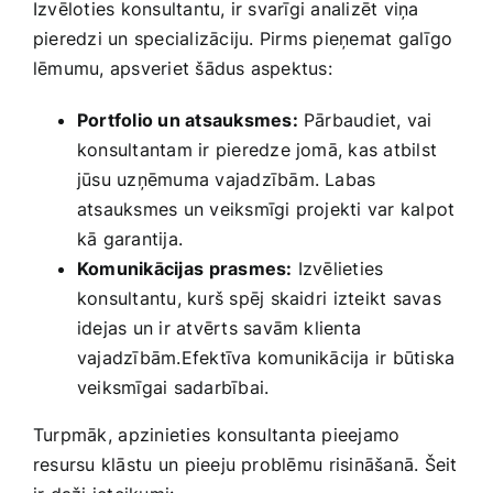
Izvēloties konsultantu,‍ ir svarīgi analizēt viņa​
pieredzi un specializāciju.⁤ Pirms pieņemat galīgo
lēmumu, apsveriet šādus aspektus:
Portfolio un atsauksmes:
Pārbaudiet, vai
konsultantam ir pieredze jomā, kas atbilst
jūsu uzņēmuma vajadzībām. Labas
atsauksmes un veiksmīgi projekti var ​kalpot
kā garantija.
Komunikācijas⁢ prasmes:
Izvēlieties
konsultantu, kurš spēj skaidri ⁣izteikt savas
idejas un ir atvērts savām klienta
vajadzībām.Efektīva ​komunikācija ir būtiska⁢
veiksmīgai sadarbībai.
Turpmāk, ⁣apzinieties⁣ konsultanta pieejamo
resursu klāstu ⁤un pieeju problēmu⁣ risināšanā. Šeit