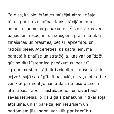
Paldies, ka pievēršaties mūsējai aizraujošajai
tēmai par tirdzniecības konsultācijām un to
nozīmi uzņēmuma panākumos. Šis ‍ceļš, kas ved⁢
uz jaunām iespējām‍ un izaugsmi, prasa ne tikai
⁣zināšanas un prasmes, bet arī apņēmību un
radošu pieeju.Atcerieties, ka katra lēmuma
‌pamatā ⁢ir analīze un stratēģija,​ kas var palīdzēt
gūt ne ‍tikai ​īstermiņa panākumus, bet arī
ilgtermiņa stabilitāti. tirdzniecības konsultanti ir
ceļveži‍ šajā ‍sarežģītajā pasaulē, un viņu pieredze
var kļūt par neatņemamu daļu no jūsu⁣ biznesa
attīstības. Tāpēc, ‌nesteidzieties un izvērtējiet
savas iespējas; jo galu galā ⁢panākumi ir tikai soļa
attālumā, un ar pareizajiem resursiem un
padomiem jūsu sapņi var kļūt par īstenību.