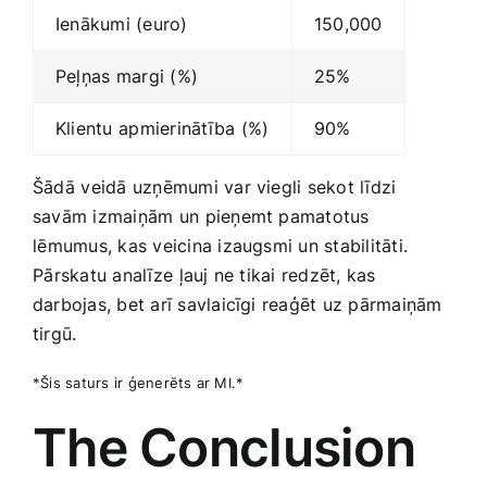
Ienākumi (euro)
150,000
Peļņas ⁣margi (%)
25%
Klientu⁣ apmierinātība (%)
90%
Šādā ⁤veidā uzņēmumi var viegli sekot līdzi
‍savām izmaiņām⁤ un pieņemt pamatotus
⁣lēmumus, kas ​veicina izaugsmi un stabilitāti.
⁣Pārskatu ​analīze ⁤ļauj ne tikai redzēt, kas
darbojas, bet arī savlaicīgi reaģēt uz pārmaiņām
tirgū.
*Šis saturs ir ģenerēts ar MI.*
The Conclusion