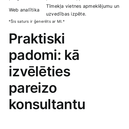
Tīmekļa vietnes‌ apmeklējumu un
Web analītika
uzvedības izpēte.
*Šis saturs ir⁤ ģenerēts ⁣ar MI.*
Praktiski
padomi: ⁤kā
‌izvēlēties
pareizo
konsultantu