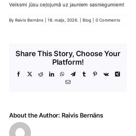
Veiksmi jūsu ceļojumā uz jauniem sasniegumiem!
By
Raivis Bernāns
|
18. maijs, 2026.
|
Blog
|
0 Comments
Share This Story, Choose Your
Platform!
Facebook
X
Reddit
LinkedIn
WhatsApp
Telegram
Tumblr
Pinterest
Vk
Xing
E-
Pasts
About the Author:
Raivis Bernāns