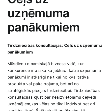
uzņēmuma
Jaunākie pārdevēji
Grāmatas
panākumiem
Pirktākās preces
Gudrā māja
Raksti
Tirdzniecības konsultācijas: Ceļš uz uzņēmuma
Mājai un remontam
panākumiem
Mājražotājiem
Mūsdienu dinamiskajā biznesa‌ vidē, kur
konkurence ir asāka kā jebkad, ⁢katra uzņēmuma
panākumi ir ⁤atkarīgi ne tikai no kvalitatīva
Mājsaimniecības preces
produkta vai pakalpojuma, bet arī no
stratēģiskās pieejas tirdzniecībai. Tirdzniecības
Mēbeles un interjers
konsultācijas kļūst par neaizvietojamu ceļvedi
uzņēmējiem,kas vēlas​ ne tikai izdzīvot,bet arī
izcelties tirgū. Šajā rakstā aplūkosim, kā