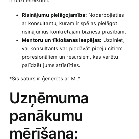
ir daži ieteikumi:
Risinājumu pielāgojamība:
Nodarbojieties
ar konsultantu, kuram ir spējas pielāgot
risinājumus konkrētajām biznesa prasībām.
Mentoru un tīklošanas iespējas:
‌Uzziniet,
vai konsultants var piedāvāt ⁤pieeju citiem
profesionāļiem un resursiem,‌ kas varētu
palīdzēt​ jums attīstīties.
*Šis ⁤saturs​ ir ģenerēts ar MI.*
Uzņēmuma ​
panākumu⁣
mērīšana: