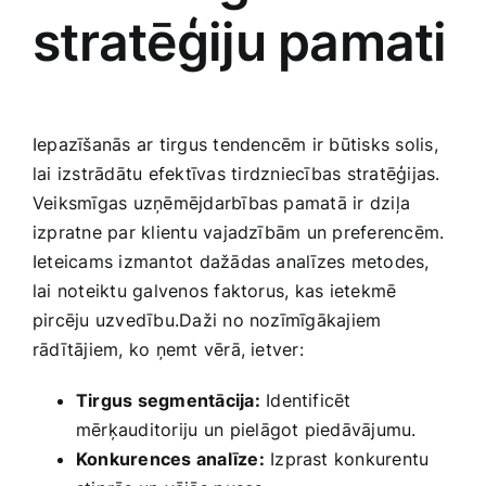
stratēģiju pamati
Iepazīšanās ar tirgus tendencēm ir būtisks solis,
lai‌ izstrādātu efektīvas ⁤tirdzniecības stratēģijas.
Veiksmīgas uzņēmējdarbības pamatā ir dziļa
izpratne par klientu vajadzībām un preferencēm.⁢
Ieteicams‍ izmantot dažādas analīzes metodes,
lai noteiktu‍ galvenos faktorus, kas ietekmē‌
pircēju uzvedību.Daži no nozīmīgākajiem
rādītājiem, ko ņemt vērā, ietver:
Tirgus‌ segmentācija:
Identificēt
‍mērķauditoriju ⁤un pielāgot piedāvājumu.
Konkurences analīze:
Izprast konkurentu⁢