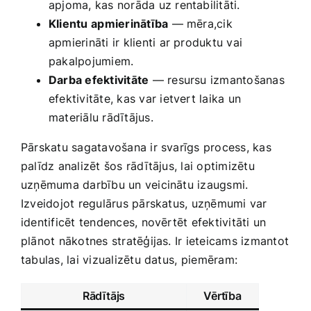
apjoma, kas norāda uz rentabilitāti.
Klientu ⁤apmierinātība
— mēra,cik
apmierināti ​ir klienti ar produktu vai
pakalpojumiem.
Darba efektivitāte
— ‌resursu izmantošanas
efektivitāte, kas var ietvert laika un
materiālu rādītājus.
Pārskatu sagatavošana ir svarīgs process, kas
palīdz analizēt šos rādītājus, lai optimizētu
uzņēmuma darbību un veicinātu izaugsmi.
Izveidojot regulārus pārskatus, ‍uzņēmumi var
identificēt tendences, novērtēt efektivitāti un
plānot nākotnes stratēģijas. Ir ieteicams izmantot
tabulas, lai vizualizētu‍ datus,⁣ piemēram:
Rādītājs
Vērtība