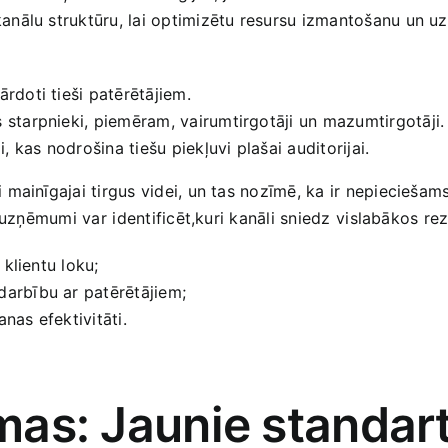
ālu struktūru, lai optimizētu resursu izmantošanu un ​uzla
ārdoti tieši patērētājiem.
 starpnieki, piemēram, vairumtirgotāji un mazumtirgotāji.
i, ​kas nodrošina tiešu piekļuvi plašai auditorijai.
mainīgajai tirgus videi, un tas nozīmē, ka ir nepieciešam
,uzņēmumi var ⁣identificēt,kuri‌ kanāli sniedz ⁢vislabākos re
 klientu​ loku;
darbību ar patērētājiem;
nas​ efektivitāti.
rmas: Jaunie standart