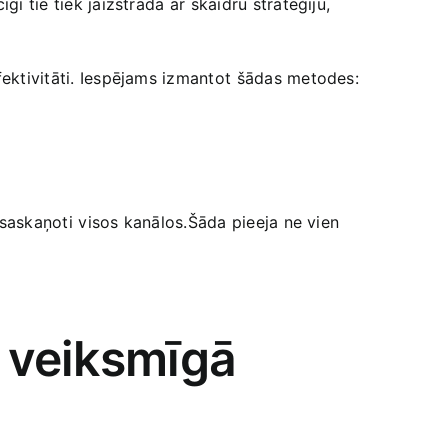
i tie‍ tiek ‌jāizstrādā ar ⁤skaidru stratēģiju,
ektivitāti. Iespējams izmantot ⁢šādas ‌metodes: ⁤
‍ saskaņoti⁣ visos ‌kanālos.Šāda pieeja ne vien
s veiksmīgā