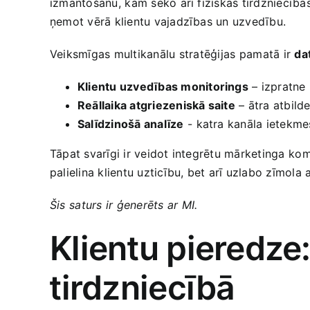
izmantošanu,⁢ kam seko arī fiziskas ‌tirdzniecības v
ņemot vērā klientu vajadzības un uzvedību. ‍
Veiksmīgas multikanālu⁤ stratēģijas ⁤pamatā ir
da
Klientu uzvedības monitorings
– ​izpratne 
Reāllaika atgriezeniskā saite
– ātra atbilde
Salīdzinošā analīze
⁢-‌ katra kanāla ietekm
Tāpat svarīgi ir veidot ‍integrētu mārketinga ⁣komu
palielina klientu uzticību, bet arī uzlabo zīmola
Šis ⁤saturs ​ir ģenerēts ⁣ar MI.
Klientu pieredze
⁣tirdzniecībā