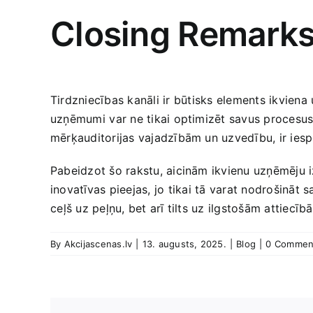
Closing Remark
Tirdzniecības kanāli​ ir ⁢būtisks elements‌ ikvie
uzņēmumi ⁢var ne tikai optimizēt savus procesus, 
mērķauditorijas vajadzībām un uzvedību, ir iespēj
Pabeidzot šo rakstu,‌ aicinām ikvienu uzņēmēju i
inovatīvas ‌pieejas,⁢ jo tikai tā ​varat‌ nodrošināt 
⁣ceļš uz peļņu, bet arī tilts uz ilgstošām attiec
By
Akcijascenas.lv
|
13. augusts, 2025.
|
Blog
|
0 Commen