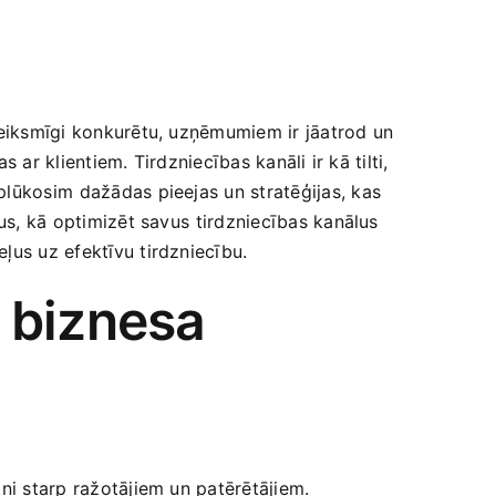
 veiksmīgi konkurētu, uzņēmumiem ir jāatrod un
s ar klientiem. Tirdzniecības kanāli ir kā tilti,
aplūkosim⁤ dažādas pieejas un stratēģijas, kas
us, kā optimizēt savus ⁢tirdzniecības kanālus
ļus uz efektīvu ‍tirdzniecību.
 biznesa
i ​starp ražotājiem ‍un patērētājiem.