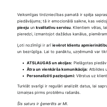
Veiksmīgas tirdzniecības pamatā ir ‍spēja⁣ saprast
piedāvājums;⁢ tā‌ ir emocionālā ‍saikne, kas ⁢veid
pieeju
un
kvalitatīvu servisu
. Klientiem vēlas,⁣ 
pieredzi, izmantojot‍ dažādus kanālus, ⁣piemēram,
Ļoti‍ nozīmīgi ir arī
ievērot klientu apmierinātīb
un bezrūpīga. ⁣Lai⁢ to‍ panāktu, uzņēmumā var tikt
ATSLAUGAS un akcijas:
⁤Pielāgotas piedāv
Ātra un vienkārša komunikācija:
⁣Atbildes 
Personalizēti paziņojumi:
⁢Vērstus uz klien
Turklāt svarīgi‌ ir​ regulāri analizēt⁢ datus,​ lai
izmaiņas pirms⁢ problēmu rašanās.
Šis saturs ‌ir ģenerēts ar MI.