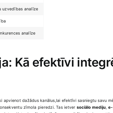
ju ‌uzvedības analīze
ība
onkurences analīze
a: Kā⁤ efektīvi integ
ki⁢ apvienot dažādus kanālus,lai efektīvi sasniegtu savu mērķ
onsekventu zīmola pieredzi. Tas ‌ietver
sociālo mediju
,
e-