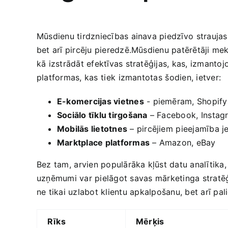
Mūsdienu tirdzniecības‍ ainava‌ piedzīvo⁣ straujas
bet‌ arī pircēju pieredzē.Mūsdienu patērētāji meklē⁢
kā izstrādāt efektīvas stratēģijas, kas, izmantojo
platformas, kas ⁢tiek ⁣izmantotas⁢ šodien,‌ ietver:
E-komercijas vietnes
-‌ piemēram, Shopi
Sociālo tīklu tirgošana
– Facebook,⁣ Instag
Mobilās lietotnes
– pircējiem ⁤pieejamība j
Marktplace platformas
– Amazon, eBay
Bez tam,⁢ arvien populārāka kļūst datu analītika,
uzņēmumi var pielāgot savas ⁤mārketinga stratēģi
ne tikai uzlabot klientu ⁣apkalpošanu, bet arī palie
Rīks
Mērķis