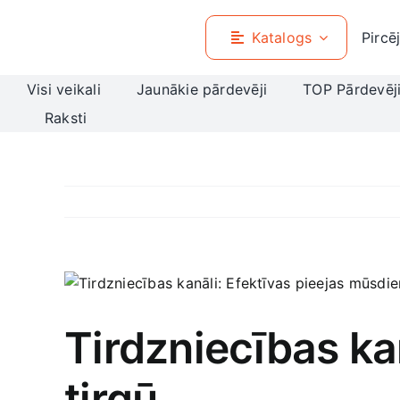
Skip
to
Katalogs
Pircē
content
Visi veikali
Jaunākie pārdevēji
TOP Pārdevēj
Raksti
View
Larger
Image
Tirdzniecības ka
tirgū