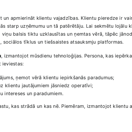
 un⁢ apmierināt klientu vajadzības. Klientu pieredze ir vai
ojās starp uzņēmumu un tā patērētāju. Lai sekmētu lojālu kl
lai ⁤viņu​ balsis ⁢tiktu uzklausītas un⁢ ņemtas vērā, tāpēc jā
 sociālos‍ tīklus un tiešsaistes atsauksmju platformas.
u
,⁤ izmantojot mūsdienu tehnoloģijas. ⁢Persona, kas iepērka
 ieviestas:
ājums, ņemot vērā klientu⁣ iepirkšanās⁣ paradumus;
uz klientu jautājumiem jāsniedz operatīvi;
tu ⁤intereses un‌ paradumiem.
 saprastu, kas strādā un kas‌ nē.‌ Piemēram, izmantojot ‌klie