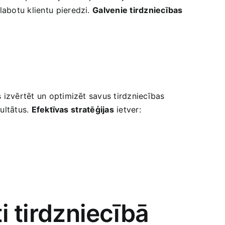
botu ​klientu⁢ pieredzi.⁣
Galvenie tirdzniecības
s izvērtēt un optimizēt savus tirdzniecības
zultātus.
Efektīvas⁤ stratēģijas
ietver:
i tirdzniecībā