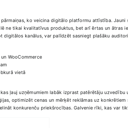
 ‍pārmaiņas, ko veicina digitālo platformu attīstība. Jauni 
 ne tikai ​kvalitatīvus produktus,​ bet arī‍ ērtas⁤ un ⁢ātras i
t digitālos⁢ kanālus, var palīdzēt ​sasniegt plašāku ⁤auditor
fy un WooCommerce
ram
ebkurā vietā
 ⁢kas ļauj uzņēmumiem​ labāk⁣ izprast ‌patērētāju‍ uzvedību
jas, optimizēt cenas​ un⁤ mērķēt reklāmas uz ‌konkrētiem 
lināt‌ konkurenču‌ priekšrocības. Galvenie rīki, kas var​ tikt