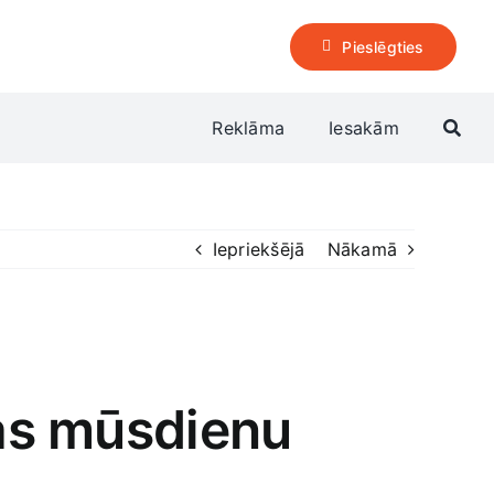
Pieslēgties
Reklāma
Iesakām
Iepriekšējā
Nākamā
jas mūsdienu