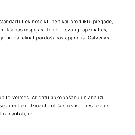
standarti tiek noteikti⁤ ne tikai produktu piegādē,
epirkšanās iespējas. Tādēļ ir svarīgi‌ apzināties,
iju ⁢un⁢ palielināt pārdošanas apjomus.‍ Galvenās
 un to vēlmes. Ar datu apkopošanu un⁣ analīzi
segmentiem. Izmantojot šos rīkus, ir iespējams​
 ⁣izmantoti, ir: