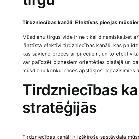
Tirdzniecības kanāli: Efektīvas pieejas mūsdie
Mūsdienu tirgus vide ir ne tikai dinamiska,bet a
⁤jāattīsta efektīvi ⁢tirdzniecības‍ kanāli, kas pal
‍kas ‌savieno preces ​ar‌ pircējiem, un ⁣to efekti
⁤var⁤ palīdzēt biznesiem orientēties plašajā un d
mūsdienu konkurences apstākļos.⁢ Iepazīsimies ar ‌
Tirdzniecības k
stratēģijās
Tirdzniecības kanāli ir izšķiroša sastāvdaļa mūsd