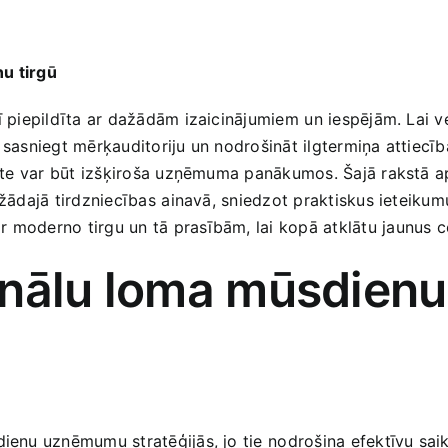
nu tirgū
rī piepildīta ar dažādām ‌izaicinājumiem ⁣un iespējām. Lai
īdz sasniegt mērķauditoriju un nodrošināt ilgtermiņa attiecība
vitāte var‍ būt⁤ izšķiroša ‍uzņēmuma panākumos. Šajā rakstā 
ažādajā tirdzniecības ⁣ainavā, sniedzot praktiskus ieteikum
moderno tirgu ‌un tā ‍prasībām, lai​ kopā atklātu jaunus ⁤ce
anālu loma mūsdienu
ienu uzņēmumu stratēģijās,‌ jo tie⁢ nodrošina efektīvu saikn