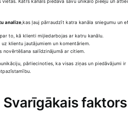
ietas. Katrs kanāls ‌piedāvā savu unikālo‍ pieeju ‌un ‌attiecīg
tu analīze
,kas ļauj pārraudzīt ⁣katra kanāla‌ sniegumu un ef
⁢par⁢ to, kā⁢ klienti mijiedarbojas ar katru kanālu.
 uz klientu jautājumiem‍ un⁣ komentāriem.
es novērtēšana⁤ salīdzinājumā ar citiem.
nikāciju, ⁢pārliecinoties,‌ ka⁣ visas ziņas un piedāvājumi ir
 atpazīstamību.
: Svarīgākais faktor