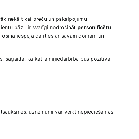
rāk ⁢nekā tikai ‍preču un⁣ pakalpojumu
ientu bāzi, ir svarīgi nodrošināt​
personificētu
nodrošina ⁣iespēja dalīties ​ar savām domām un
s,⁢ sagaida, ka katra mijiedarbība‌ būs pozitīva
ntu atsauksmes, uzņēmumi var⁤ veikt ‌nepieciešamās