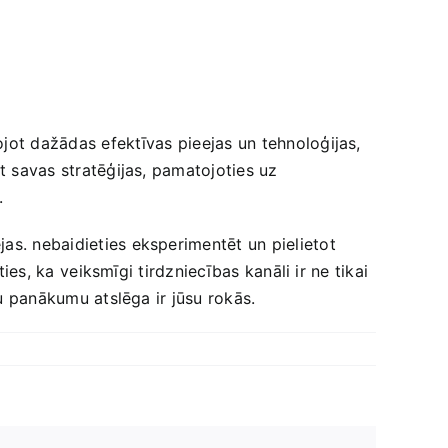
jot dažādas‌ efektīvas⁣ pieejas un tehnoloģijas,
ot savas stratēģijas, pamatojoties uz
.
as. nebaidieties‍ eksperimentēt un pielietot
ties, ka ⁣veiksmīgi‍ tirdzniecības kanāli ir ne tikai
su panākumu atslēga ir jūsu rokās.