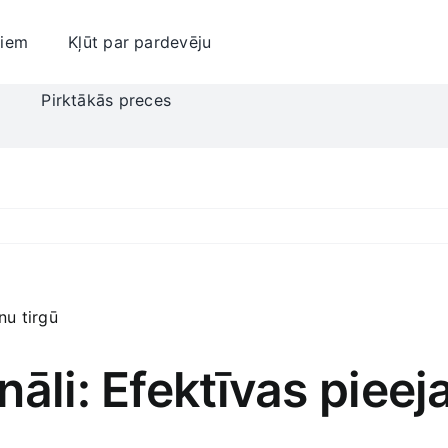
jiem
Kļūt par pardevēju
i
Pirktākās preces
nāli: Efektīvas piee