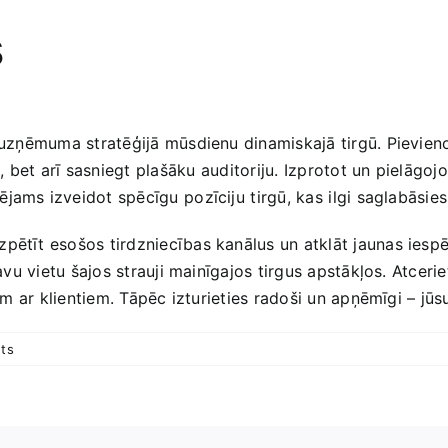
s
na uzņēmuma stratēģijā‍ mūsdienu dinamiskajā tirgū. Pievieno
bet arī sasniegt plašāku ⁣auditoriju. ‍Izprotot un pielāgoj
ams izveidot spēcīgu⁤ pozīciju⁢ tirgū, kas ⁢ilgi saglabāsies
zpētīt esošos tirdzniecības kanālus un atklāt jaunas iespēj
savu vietu šajos strauji‍ mainīgajos tirgus‍ apstākļos. Atcerie
ībām ar klientiem. Tāpēc izturieties radoši un apņēmīgi – jū
ts