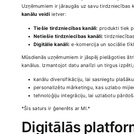
Uzņēmumiem ir jāraugās uz savu ​tirdzniecības kan
kanālu veidi
ietver:
Tiešie tirdzniecības kanāli:
produkti tiek p
Netiešie tirdzniecības kanāli:
tirdzniecības
Digitālie kanāli:
e-komercija‌ un sociālie tīkl
Mūsdienās uzņēmumiem ir jāspēj pielāgoties ātri 
kanālus. Izmantojot datu​ analīzi un tirgus izpēti
kanālu diversifikāciju, ⁢lai sasniegtu ⁢plašāku‌
personalizētu mārketingu, kas ⁤uzlabo mijie
tehnoloģiju integrāciju, ‍lai uzlabotu pārdoša
*Šis saturs ‍ir ģenerēts‌ ar MI.*
Digitālās⁤ platfo