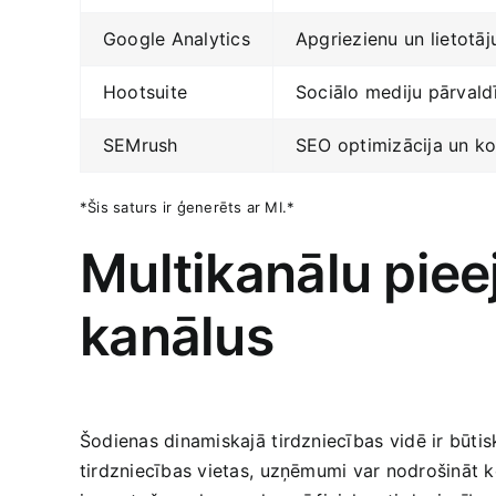
Google ‌Analytics
Apgriezienu⁢ un lietotā
Hootsuite
Sociālo mediju pārvald
SEMrush
SEO optimizācija un‍ k
*Šis saturs ir ģenerēts ar MI.*
Multikanālu pieej
kanālus
Šodienas dinamiskajā ⁣tirdzniecības⁣ vidē ir​ būtis
tirdzniecības vietas,⁣ uzņēmumi var nodrošināt k