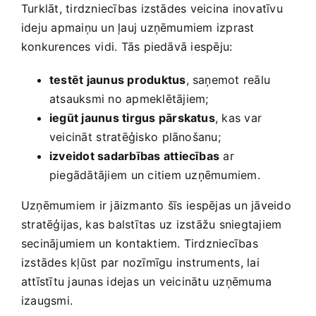
Turklāt, tirdzniecības ​izstādes veicina inovatīvu
ideju apmaiņu ‍un ļauj uzņēmumiem izprast
‌konkurences ⁢vidi. Tās‌ piedāvā‍ iespēju:
testēt jaunus produktus
,‌ saņemot reālu
atsauksmi no apmeklētājiem;
iegūt jaunus tirgus pārskatus
, kas var
veicināt⁢ stratēģisko⁤ plānošanu;
izveidot sadarbības ​attiecības
ar
piegādātājiem⁢ un citiem⁢ uzņēmumiem.
Uzņēmumiem ir jāizmanto⁢ šīs ⁣iespējas‍ un jāveido‍
stratēģijas,⁤ kas balstītas⁤ uz‍ izstāžu sniegtajiem‍
secinājumiem un kontaktiem. Tirdzniecības
izstādes kļūst par nozīmīgu⁢ instruments, lai
attīstītu jaunas⁢ idejas un veicinātu uzņēmuma
izaugsmi.