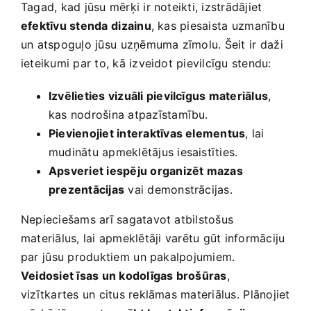
Tagad, kad jūsu mērķi ‌ir noteikti, izstrādājiet
efektīvu stenda⁣ dizainu
, kas piesaista ⁣uzmanību
un atspoguļo jūsu ⁣uzņēmuma zīmolu.‌ Šeit ⁤ir daži
ieteikumi par to, kā izveidot ‌pievilcīgu stendu:
Izvēlieties vizuāli pievilcīgus materiālus
,
kas nodrošina atpazīstamību.
Pievienojiet interaktīvas elementus
, lai
mudinātu apmeklētājus iesaistīties.
Apsveriet iespēju organizēt​ mazas
prezentācijas
vai demonstrācijas.
Nepieciešams arī sagatavot atbilstošus
materiālus, lai apmeklētāji ⁣varētu gūt ‍informāciju
par ⁢jūsu produktiem⁢ un pakalpojumiem. ​
Veidosiet īsas‌ un kodolīgas brošūras
,‍
vizītkartes un citus reklāmas materiālus. ⁢Plānojiet