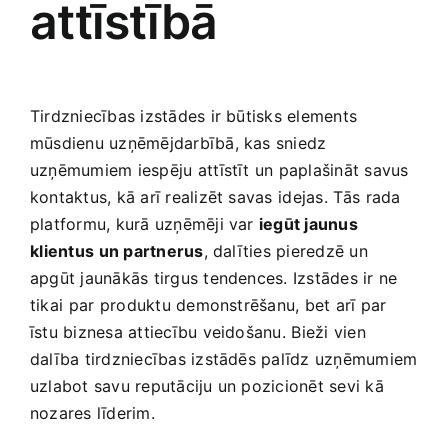
attīstībā
Smaržas, kosmētika
Sports, tūrisms un atpūta
Tirdzniecības izstādes ir būtisks elements
mūsdienu uzņēmējdarbībā, kas sniedz
TV un Sadzīves tehnika
uzņēmumiem ​iespēju⁤ attīstīt un paplašināt savus
kontaktus, ​kā arī realizēt savas⁢ idejas.⁣ Tās ⁤rada
Zoo preces
platformu, kurā uzņēmēji var
iegūt jaunus
⁣klientus ⁤un partnerus
, dalīties‌ pieredzē un
apgūt ‌jaunākās tirgus tendences. Izstādes ​ir⁤ ne​
tikai ⁤par⁣ produktu‍ demonstrēšanu, bet​ arī par
īstu ‍biznesa attiecību veidošanu.⁣ Bieži vien
dalība tirdzniecības izstādēs ‌palīdz uzņēmumiem
uzlabot savu reputāciju un pozicionēt sevi ‌kā
nozares līderim.