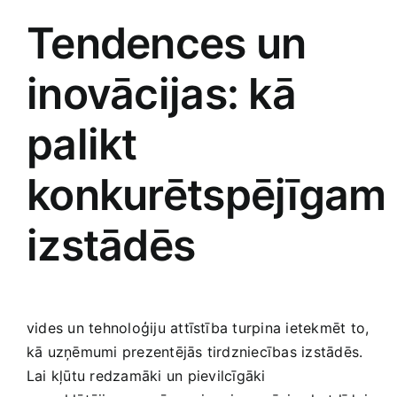
Tendences un
inovācijas: kā
palikt⁤
konkurētspējīgam​
izstādēs
vides un ​tehnoloģiju attīstība turpina ietekmēt to,
kā uzņēmumi prezentējās tirdzniecības izstādēs.
Lai kļūtu redzamāki⁣ un ‌pievilcīgāki