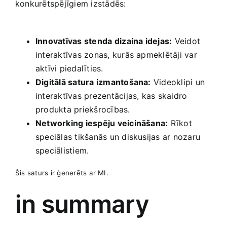
konkurētspējīgiem izstādēs:
​ ⁢ ⁤
Innovatīvas ‍stenda⁢ dizaina idejas:
Veidot
interaktīvas zonas, kurās apmeklētāji​ var
aktīvi piedalīties.
Digitālā satura izmantošana:
Videoklipi un
interaktīvas prezentācijas, kas skaidro​
produkta priekšrocības.
Networking iespēju veicināšana:
Rīkot
speciālas tikšanās‌ un diskusijas ar ‌nozaru
speciālistiem.
Šis saturs ir ģenerēts ar MI.
in summary