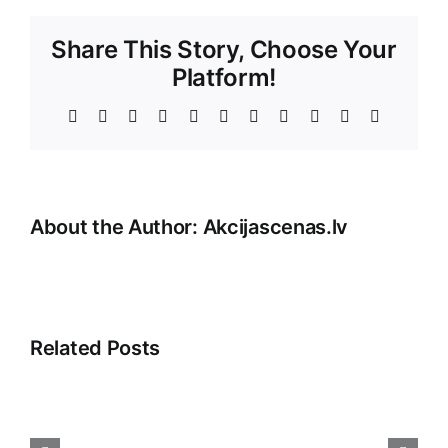
Share This Story, Choose Your
Platform!
Facebook
X
Reddit
LinkedIn
WhatsApp
Telegram
Tumblr
Pinterest
Vk
Xing
E-
Pasts
About the Author:
Akcijascenas.lv
Related Posts
Veikala
klientu
apkalpošana: