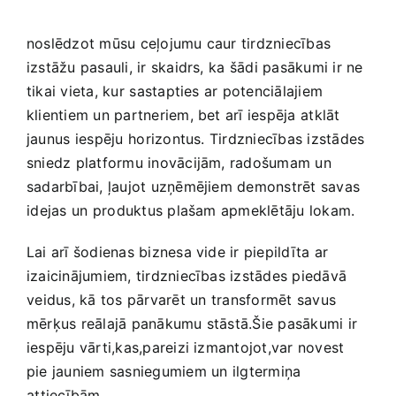
noslēdzot mūsu ceļojumu caur tirdzniecības
izstāžu pasauli, ir skaidrs, ka ⁣šādi pasākumi ir‍ ne
tikai vieta, kur ⁢sastapties ar potenciālajiem
klientiem un partneriem, bet arī iespēja ⁢atklāt
jaunus ⁢iespēju⁤ horizontus. Tirdzniecības izstādes‍
sniedz platformu inovācijām, radošumam un
sadarbībai, ​ļaujot ‍uzņēmējiem demonstrēt ‌savas
⁣idejas un ⁤produktus plašam apmeklētāju ‍lokam.
Lai arī šodienas biznesa vide ‍ir piepildīta ar
izaicinājumiem, tirdzniecības izstādes piedāvā
⁢veidus, kā‍ tos pārvarēt un ⁣transformēt savus
mērķus reālajā panākumu stāstā.Šie pasākumi ⁢ir
iespēju vārti,kas,pareizi izmantojot,var​ novest
pie jauniem sasniegumiem⁢ un ilgtermiņa
⁤attiecībām.