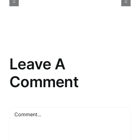
māksla
un
prasme
saskarsmē
Leave A
Comment
Comment