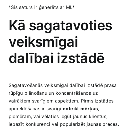
*Šis saturs ir⁢ ģenerēts ar MI.*
Kā sagatavoties ​
veiksmīgai
dalībai izstādē
Sagatavošanās ⁤veiksmīgai dalībai izstādē prasa
rūpīgu plānošanu un⁣ koncentrēšanos uz
vairākiem ⁢svarīgiem aspektiem. Pirms izstādes
apmeklēšanas ir‌ svarīgi
noteikt mērķus
,
piemēram, vai vēlaties iegūt jaunus ⁢klientus,⁣
iepazīt konkurenci vai popularizēt jaunas ‍preces.‌