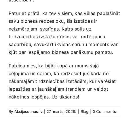
Paturiet prātā, ka tev visiem, kas vēlas paplašināt
savu biznesa redzesloku, šīs izstādes‍ ir
neizmērojami svarīgas. Katrs solis uz
tirdzniecības izstāžu grīdas ​var radīt‌ jaunu
⁢sadarbību, ⁢savukārt ikviens ⁣sarunu moments var
kļūt⁣ par iespējamo biznesa panākumu pamatu.
Pateicamies, ka bijāt kopā ar mums šajā
ceļojumā ‌un ⁤ceram, ⁢ka redzēsiet jūs kādā no⁤
nākamajām tirdzniecības izstādēm, kur varēsiet
⁤iepazīties ar jaunākajiem trendiem un veidot
nākotnes iespējas.⁤ Uz tikšanos!
By
Akcijascenas.lv
|
27. marts, 2026.
|
Blog
|
0 Comments