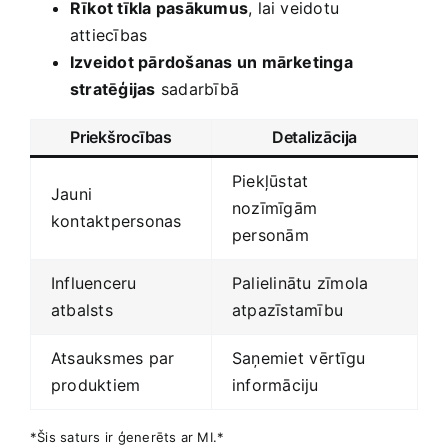
Rīkot tīkla pasākumus
,​ lai veidotu
attiecības
Izveidot pārdošanas un mārketinga
stratēģijas
sadarbībā
Priekšrocības
Detalizācija
Piekļūstat
Jauni
nozīmīgām
kontaktpersonas
personām
Influenceru
Palielinātu zīmola ​
atbalsts
atpazīstamību
Atsauksmes⁢ par
Saņemiet ⁣vērtīgu
produktiem
informāciju
*Šis saturs ir ģenerēts ar MI.*