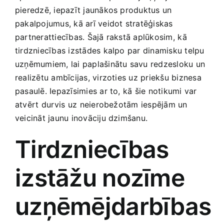
Medicīnas preces
pieredzē, ‍iepazīt jaunākos produktus⁢ un
pakalpojumus, kā ‍arī veidot ​stratēģiskas
Mobilie telefoni, planšetdatori
partnerattiecības.‌ Šajā rakstā aplūkosim, ⁣kā
tirdzniecības izstādes kalpo par​ dinamisku ‌telpu
uzņēmumiem, lai paplašinātu savu ​redzesloku un
Pakalpojumi
realizētu ambīcijas, ‌virzoties uz priekšu biznesa
pasaulē. Iepazīsimies ar to, kā šie notikumi var
Pārtikas preces
atvērt⁣ durvis uz ⁢neierobežotām iespējām un
veicināt jaunu inovāciju dzimšanu.
Preces birojam
Tirdzniecības
Preces pieaugušajiem
‍izstāžu nozīme
uzņēmējdarbības⁣
Rotaļlietas, bērnu preces