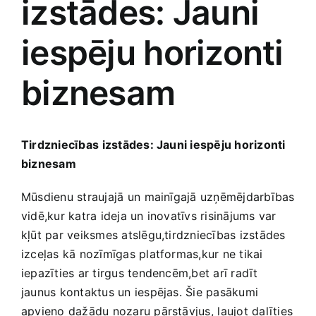
izstādes: Jauni
Jaunākie pārdevēji
Grāmatas
iespēju horizonti
Pirktākās preces
biznesam
Gudrā māja
Raksti
Mājai un remontam
Tirdzniecības ⁤izstādes: Jauni​ iespēju horizonti
biznesam
Mājražotājiem
Mūsdienu straujajā un ⁣mainīgajā​ uzņēmējdarbības
vidē,kur katra ideja un inovatīvs risinājums var
Mājsaimniecības preces
kļūt par​ veiksmes atslēgu,tirdzniecības izstādes⁢
izceļas kā nozīmīgas platformas,kur ne tikai
Mēbeles un interjers
iepazīties ar ‌tirgus tendencēm,bet ‍arī radīt
jaunus kontaktus un iespējas. Šie pasākumi
apvieno dažādu nozaru pārstāvjus, ⁤ļaujot dalīties