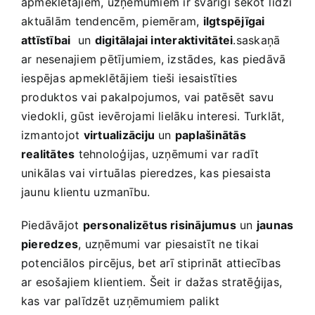
apmeklētājiem, uzņēmumiem⁤ ir svarīgi⁢ sekot līdzi
⁣aktuālām⁣ tendencēm, piemēram,
ilgtspējīgai
attīstībai
‍ un
digitālajai interaktivitātei
.saskaņā
ar nesenajiem‍ pētījumiem, izstādes, kas piedāvā‌
iespējas ‍apmeklētājiem tieši ⁤iesaistīties
produktos​ vai pakalpojumos,‌ vai patēsēt savu
viedokli, ​gūst ievērojami lielāku interesi. Turklāt,
izmantojot
virtualizāciju
un
paplašinātās⁤
realitātes
tehnoloģijas, uzņēmumi var radīt
unikālas vai virtuālas pieredzes, kas piesaista
jaunu klientu uzmanību.
Piedāvājot
personalizētus risinājumus
un
jaunas
‌pieredzes
, uzņēmumi var piesaistīt ne tikai
potenciālos pircējus, bet arī stiprināt attiecības
ar esošajiem klientiem. Šeit ir dažas stratēģijas,⁢
kas var palīdzēt uzņēmumiem palikt