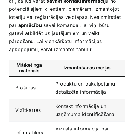
arī, kā jūs varat
savākt kontaktinformāciju
no
potenciālajiem ⁣klientiem, ⁤piemēram, izmantojot⁤
loteriju ⁢vai reģistrācijas veidlapas. Neaizmirstiet ​
par
apmācību
savai komandai, lai ‌viņi būtu
gatavi⁤ atbildēt ‌uz jautājumiem un veikt
pārdošanu. Lai​ vienkāršotu informācijas
apkopojumu, varat​ izmantot tabulu:
Mārketinga
Izmantošanas mērķis
materiāls
Produktu un pakalpojumu
Brošūras
‍detalizēta informācija
Kontaktinformācija un
Vizītkartes
uzņēmuma ‍identificēšana
Vizuāla informācija par‌
Infografikas