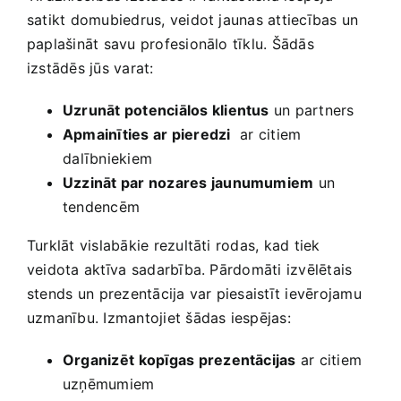
satikt domubiedrus, veidot jaunas attiecības un⁣
paplašināt‍ savu profesionālo tīklu. ‍Šādās‍
izstādēs jūs varat:
Uzrunāt potenciālos klientus
un partners
Apmainīties ar pieredzi
⁣ ar citiem
⁢dalībniekiem
Uzzināt par nozares jaunumumiem
​un‌
tendencēm
Turklāt vislabākie rezultāti rodas, kad tiek
veidota aktīva ⁤sadarbība. Pārdomāti izvēlētais
stends un ⁣prezentācija var piesaistīt ievērojamu​
uzmanību. Izmantojiet šādas iespējas:
Organizēt ⁢kopīgas prezentācijas
ar ‍citiem
uzņēmumiem