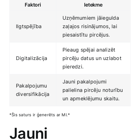
Faktori
Ietekme
Uzņēmumiem jāiegulda
Ilgtspējība
zaļajos risinājumos, lai
piesaistītu pircējus.
Pieaug spējai analizēt⁣
Digitalizācija
pircēju datus un uzlabot
pieredzi.
Jauni pakalpojumi
Pakalpojumu
palielina pircēju ⁤noturību
diversifikācija
un⁤ apmeklējumu skaitu.
*Šis saturs ir ģenerēts ar MI.*
Jauni