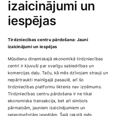
izaicinājumi un
Medicīnas preces
iespējas
Mobilie telefoni, planšetdatori
Pakalpojumi
Tirdzniecības centru pārdošana: Jauni
izaicinājumi ‍un⁤ iespējas
Pārtikas preces
Mūsdienu dinamiskajā ekonomikā tirdzniecības
centri ir kļuvuši par svarīgu sabiedrības ⁢un
Preces birojam
komercijas daļu. Taču, kā mēs dzīvojam strauji un
nepārtraukti mainīgajā pasaulē, arī šo
tirdzniecības platformu liktenis nav‍ izņēmums.
Preces pieaugušajiem
Tirdzniecības⁤ centru​ pārdošana ir‌ ne tikai
ekonomiska transakcija,⁣ bet arī simbols
Rotaļlietas, bērnu preces
pārmaiņām, jauniem izaicinājumiem un
neierobežotām iespējām. Šajā rakstā mēs