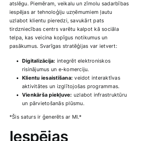
atslēgu. Piemēram, veikalu ​un zīmolu ‌sadarbības
iespējas ar tehnoloģiju uzņēmumiem ļautu
‌uzlabot ​klientu pieredzi, savukārt pats
tirdzniecības centrs varētu kalpot kā‌ sociāla
‍telpa, kas⁢ veicina kopīgus notikumus un
pasākumus. Svarīgas stratēģijas var⁣ ietvert:
Digitalizācija:
integrēt elektroniskos
risinājumus un e-komerciju.
Klientu iesaistīšana:
veidot interaktīvas
aktivitātes un izglītojošas programmas.
Vienkārša piekļuve:
uzlabot infrastruktūru⁤
un pārvietošanās plūsmu.
*Šis ⁢saturs ir ģenerēts ar MI.*
Iespējas