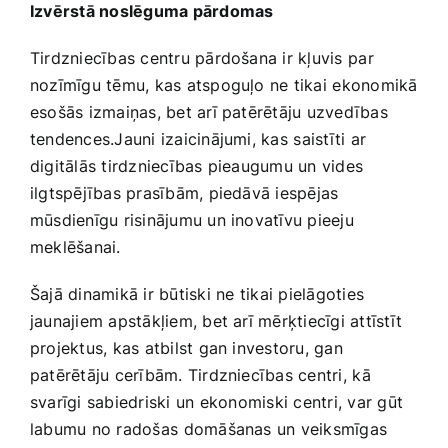
Izvērstā noslēguma pārdomas
Tirdzniecības centru ​pārdošana ir kļuvis ⁣par
‌nozīmīgu tēmu, kas atspoguļo ne tikai⁣ ekonomikā
esošās​ izmaiņas, bet ‍arī patērētāju uzvedības⁣
tendences.Jauni izaicinājumi, kas⁤ saistīti ar
digitālās tirdzniecības pieaugumu un ‌vides
ilgtspējības prasībām, piedāvā iespējas⁢
mūsdienīgu risinājumu un inovatīvu pieeju
meklēšanai.
Šajā dinamikā ir būtiski⁢ ne tikai pielāgoties
jaunajiem apstākļiem, bet arī‍ mērķtiecīgi attīstīt
projektus, kas atbilst gan investoru, gan
patērētāju cerībām. Tirdzniecības centri, ⁤kā
svarīgi sabiedriski ⁢un ekonomiski centri, var gūt
labumu no ‍radošas⁤ domāšanas un veiksmīgas