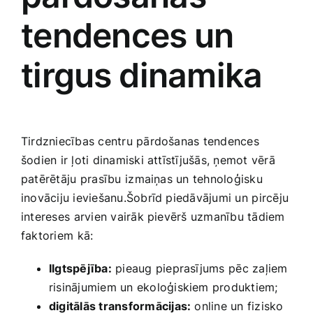
tendences ⁣un
tirgus ⁤dinamika
Tirdzniecības centru pārdošanas tendences
šodien ir ļoti dinamiski attīstījušās, ņemot vērā
patērētāju ⁤prasību⁢ izmaiņas un‌ tehnoloģisku
inovāciju ieviešanu.Šobrīd piedāvājumi un ⁤pircēju
intereses ⁢arvien vairāk ​pievērš uzmanību tādiem
faktoriem ⁣kā:
Ilgtspējība:
pieaug pieprasījums ⁢pēc zaļiem⁢
risinājumiem un ekoloģiskiem produktiem;
digitālās transformācijas:
online ‌un fizisko