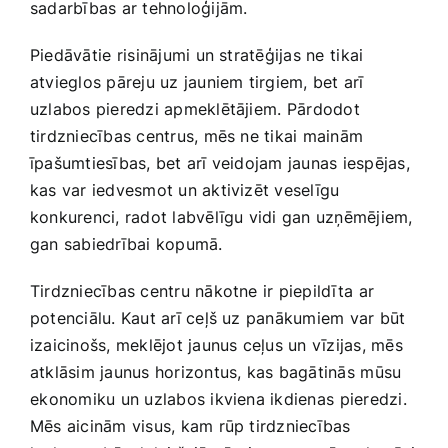
sadarbības ar tehnoloģijām. ⁤
Piedāvātie ⁤risinājumi​ un stratēģijas ne ⁤tikai
atvieglos pāreju uz jauniem tirgiem, bet arī
uzlabos pieredzi apmeklētājiem.⁤ Pārdodot
tirdzniecības‌ centrus, mēs ne tikai mainām
īpašumtiesības, bet arī veidojam jaunas iespējas,
kas var iedvesmot un aktivizēt veselīgu
konkurenci, radot labvēlīgu vidi‌ gan‍ uzņēmējiem,
gan sabiedrībai kopumā.
Tirdzniecības centru nākotne ‌ir piepildīta⁢ ar
‍potenciālu. Kaut arī ceļš uz panākumiem var būt
izaicinošs, meklējot jaunus ceļus un vīzijas, mēs
atklāsim jaunus horizontus, kas bagātinās ⁣mūsu
⁢ekonomiku un uzlabos ikviena ikdienas ⁤pieredzi.
Mēs aicinām visus, kam rūp ​tirdzniecības