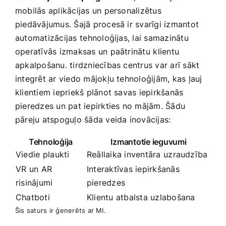
‌mobilās‍ aplikācijas un personalizētus
piedāvājumus. Šajā procesā ir svarīgi izmantot
automatizācijas⁣ tehnoloģijas, lai samazinātu
operatīvās izmaksas un paātrinātu ⁤klientu
apkalpošanu. tirdzniecības centrus var arī sākt
integrēt ar​ viedo mājokļu tehnoloģijām, kas ļauj
klientiem iepriekš plānot savas iepirkšanās
pieredzes un pat iepirkties no mājām. Šādu
pāreju atspoguļo šāda veida inovācijas:⁢
Tehnoloģija
Izmantotie ieguvumi
Viedie ⁤plaukti
Reāllaika inventāra ⁣uzraudzība
VR un ⁣AR
Interaktīvas iepirkšanās
risinājumi
pieredzes
Chatboti
Klientu atbalsta uzlabošana
Šis saturs ir ģenerēts ar MI.