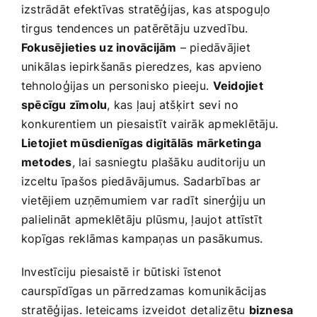
izstrādāt efektīvas⁢ stratēģijas, kas​ atspoguļo
tirgus tendences un patērētāju uzvedību.
Fokusējieties uz inovācijām
– piedāvājiet
unikālas iepirkšanās pieredzes, ⁢kas apvieno
tehnoloģijas un personisko pieeju.⁢
Veidojiet
spēcīgu zīmolu
, kas ļauj atšķirt sevi ⁤no
konkurentiem un piesaistīt vairāk apmeklētāju.
Lietojiet mūsdienīgas digitālās mārketinga
metodes
, lai sasniegtu plašāku auditoriju un
izceltu īpašos piedāvājumus. Sadarbības ar
vietējiem uzņēmumiem ⁢var radīt sinerģiju un
palielināt apmeklētāju plūsmu, ļaujot attīstīt⁢
kopīgas reklāmas kampaņas⁤ un pasākumus.
Investīciju piesaistē ir būtiski īstenot
caurspīdīgas⁢ un pārredzamas komunikācijas
stratēģijas.​ Ieteicams ⁢izveidot detalizētu
biznesa