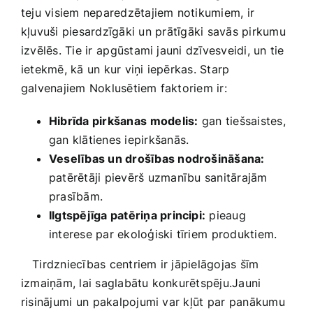
teju visiem neparedzētajiem notikumiem, ir
kļuvuši piesardzīgāki ​un ⁢prātīgāki​ savās ​pirkumu
‌izvēlēs. Tie ir ⁤apgūstami jauni dzīvesveidi, un ⁢tie
‍ietekmē, ‍kā un ‍kur viņi iepērkas. Starp‍
galvenajiem Noklusētiem faktoriem ir:
Hibrīda pirkšanas⁤ modelis:
gan ⁣tiešsaistes,‍
gan klātienes iepirkšanās.
Veselības un drošības nodrošināšana:
patērētāji pievērš uzmanību⁣ sanitārajām
prasībām.
Ilgtspējīga patēriņa​ principi:
pieaug
interese par ekoloģiski tīriem⁣ produktiem.
⁤ ⁣ ‌ Tirdzniecības centriem ir jāpielāgojas šīm
izmaiņām, lai saglabātu konkurētspēju.Jauni
risinājumi un ⁣pakalpojumi‌ var kļūt ⁤par panākumu