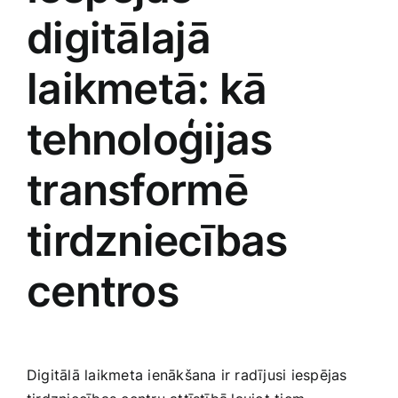
digitālajā
laikmetā: kā
tehnoloģijas
transformē
tirdzniecības
centros
Digitālā laikmeta ienākšana ir radījusi iespējas