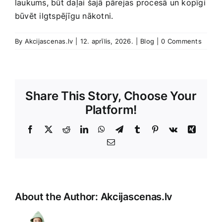
laukums, būt daļai šajā‌ pārejas procesā un kopīgi‌
būvēt ilgtspējīgu nākotni.
By
Akcijascenas.lv
|
12. aprīlis, 2026.
|
Blog
|
0 Comments
Share This Story, Choose Your
Platform!
Facebook
X
Reddit
LinkedIn
WhatsApp
Telegram
Tumblr
Pinterest
Vk
Xing
E-
Pasts
About the Author:
Akcijascenas.lv