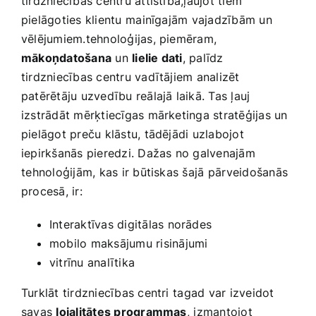
tirdzniecības centru attīstībā,ļaujot tiem
pielāgoties klientu ⁤mainīgajām vajadzībām un‌
vēlējumiem.tehnoloģijas, piemēram,
mākoņdatošana
un
lielie dati
, palīdz
tirdzniecības centru vadītājiem analizēt
patērētāju uzvedību reālajā laikā. Tas ļauj​
izstrādāt‍ mērķtiecīgas mārketinga stratēģijas un
pielāgot preču klāstu, tādējādi uzlabojot
iepirkšanās pieredzi. Dažas no galvenajām
⁣tehnoloģijām, kas ir būtiskas šajā ⁣pārveidošanās
procesā, ir: ‌
Interaktīvas digitālas norādes
mobilo maksājumu risinājumi
vitrīnu analītika
Turklāt ‌tirdzniecības centri⁢ tagad var izveidot
savas
lojalitātes programmas
,⁣ izmantojot