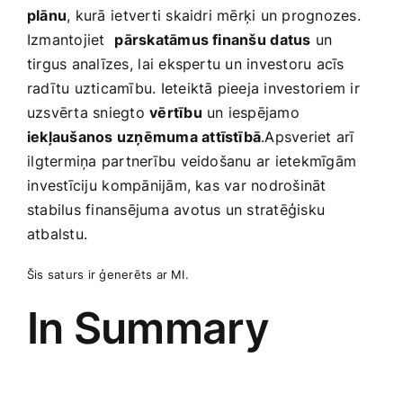
plānu
,‌ kurā ⁣ietverti‌ skaidri mērķi un prognozes.
Izmantojiet ⁣
pārskatāmus finanšu⁢ datus
un
tirgus analīzes, ⁢lai ekspertu un‌ investoru acīs
radītu uzticamību. Ieteiktā pieeja investoriem ir
uzsvērta sniegto
vērtību
un iespējamo
iekļaušanos uzņēmuma attīstībā
.Apsveriet arī
⁤ilgtermiņa partnerību veidošanu ar ietekmīgām
⁢investīciju ⁣kompānijām, kas var nodrošināt
stabilus finansējuma avotus un stratēģisku
atbalstu.
Šis saturs ir ģenerēts ar MI.
In Summary