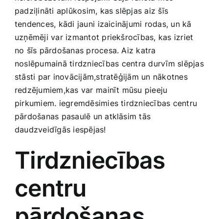
Smaržas, kosmētika
padziļināti aplūkosim, kas slēpjas aiz šīs
tendences, kādi jauni⁤ izaicinājumi rodas, un ​kā
‍uzņēmēji ‍var izmantot priekšrocības, kas izriet
Sports, tūrisms un atpūta
no​ šīs pārdošanas procesa. Aiz katra
noslēpumainā tirdzniecības⁢ centra durvīm slēpjas
TV un Sadzīves tehnika
stāsti ‌par inovācijām,stratēģijām un nākotnes
redzējumiem,kas‍ var⁢ mainīt mūsu pieeju
pirkumiem. iegremdēsimies tirdzniecības centru
Zoo preces
pārdošanas pasaulē un atklāsim tās
daudzveidīgās iespējas!
Tirdzniecības
centru
pārdošanas