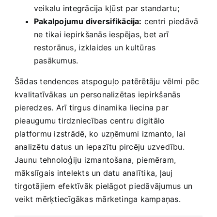
veikalu integrācija kļūst⁢ par standartu;
Pakalpojumu diversifikācija:
centri piedāvā
ne tikai iepirkšanās iespējas, bet arī
⁤restorānus, ⁣izklaides un kultūras
pasākumus.
Šādas tendences atspoguļo patērētāju vēlmi ⁣pēc
kvalitatīvākas un personalizētas iepirkšanās
pieredzes. Arī‍ tirgus dinamika liecina par
pieaugumu ​tirdzniecības centru ‍digitālo
platformu izstrādē, ko uzņēmumi izmanto, ⁢lai
analizētu datus un iepazītu pircēju uzvedību.
Jaunu⁢ tehnoloģiju izmantošana, ⁣piemēram,
mākslīgais intelekts un datu analītika,​ ļauj
tirgotājiem​ efektīvāk pielāgot ​piedāvājumus ⁢un‍
veikt mērķtiecīgākas mārketinga kampaņas.