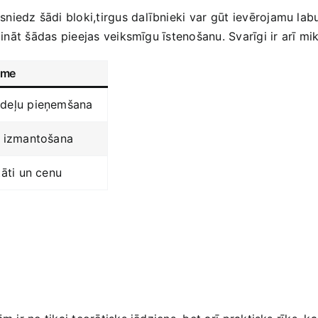
niedz šādi bloki,tirgus dalībnieki var ⁣gūt ievērojamu la
cināt‌ šādas ‍pieejas ‍veiksmīgu īstenošanu. Svarīgi ir⁢ arī‌
kme
odeļu pieņemšana
u izmantošana
tāti un cenu