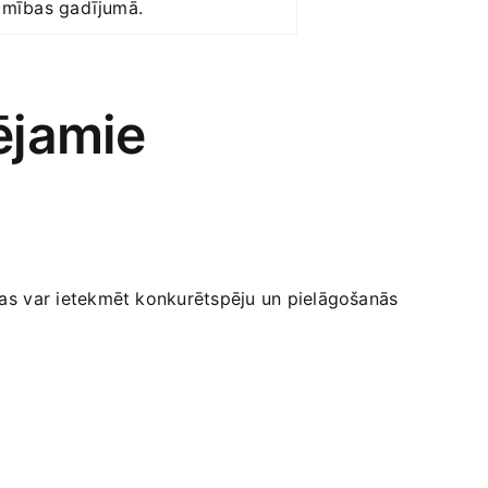
ešamības gadījumā.
pējamie
 kas ⁤var‍ ietekmēt konkurētspēju un pielāgošanās