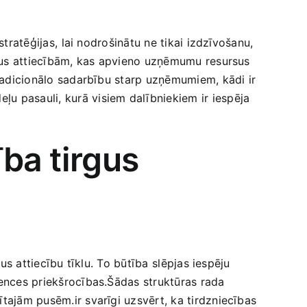
tratēģijas, ⁤lai​ nodrošinātu ne tikai‍ izdzīvošanu,
tirgus attiecībām, kas apvieno uzņēmumu resursus
 tradicionālo sadarbību starp uzņēmumiem,⁢ kādi ir
ļu pasauli, kurā‌ visiem dalībniekiem ir iespēja
ba‍ tirgus
us attiecību tīklu. To‌ būtība ⁤slēpjas iespēju
urences priekšrocības.Šādas ‍struktūras rada
ītajām pusēm.ir svarīgi uzsvērt, ka‌ tirdzniecības⁤