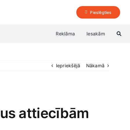
Pieslēgties
Reklāma
Iesakām
Iepriekšējā
Nākamā
gus attiecībām