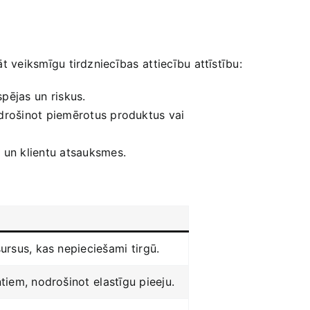
āt veiksmīgu tirdzniecības⁤ attiecību attīstību:
pējas un⁤ riskus.
odrošinot piemērotus produktus⁢ vai​
s un klientu atsauksmes.
ursus, kas‌ nepieciešami⁤ tirgū.
tiem, ​nodrošinot ⁢elastīgu ‍pieeju.