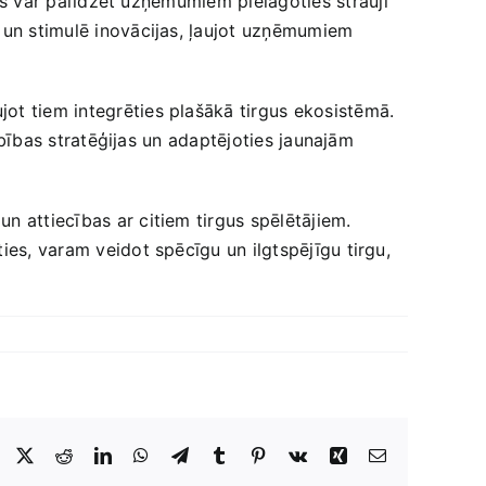
kas var palīdzēt uzņēmumiem pielāgoties⁣ strauji⁢
 ‌un stimulē inovācijas, ļaujot​ uzņēmumiem⁤
jot tiem integrēties plašākā​ tirgus ekosistēmā.
darbības stratēģijas un adaptējoties jaunajām
‌ attiecības ar citiem‍ tirgus spēlētājiem.​
ties, varam veidot spēcīgu un ilgtspējīgu tirgu,
Facebook
X
Reddit
LinkedIn
WhatsApp
Telegram
Tumblr
Pinterest
Vk
Xing
E-
Pasts