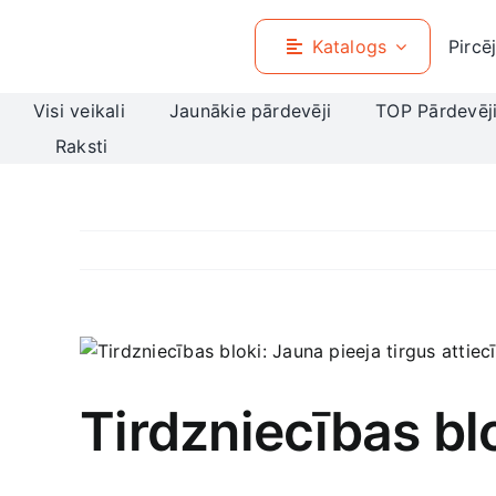
Skip
to
Katalogs
Pircē
content
Visi veikali
Jaunākie pārdevēji
TOP Pārdevēj
Raksti
View
Larger
Image
Tirdzniecības bl