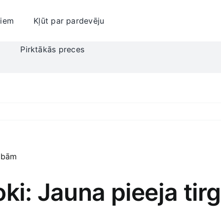
jiem
Kļūt par pardevēju
i
Pirktākās preces
oki: Jauna pieeja tir