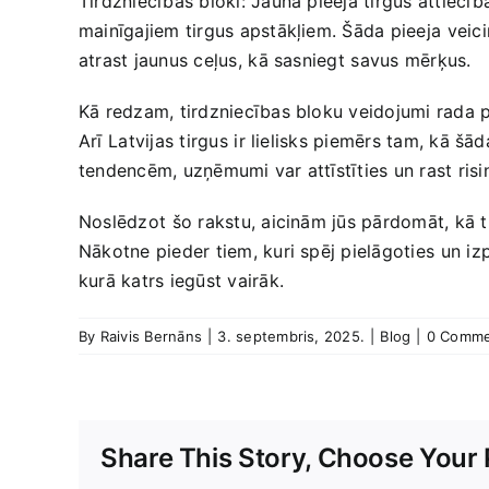
Tirdzniecības bloki: Jauna pieeja tirgus attiecībām
mainīgajiem tirgus apstākļiem. Šāda‌ pieeja⁤ veici
atrast ‌jaunus ceļus, ⁤kā sasniegt ⁤savus mērķus.
Kā redzam, tirdzniecības bloku veidojumi rada⁣ p
Arī ⁣Latvijas tirgus ⁤ir lielisks piemērs tam, kā š
tendencēm, uzņēmumi var attīstīties un rast risinā
Noslēdzot ⁣šo rakstu, aicinām jūs pārdomāt, kā ​ti
Nākotne pieder​ tiem, kuri spēj ​pielāgoties⁤ un 
kurā​ katrs iegūst vairāk.
By
Raivis Bernāns
|
3. septembris, 2025.
|
Blog
|
0 Comme
Share This Story, Choose Your 
Sorry,