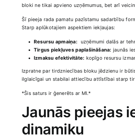
bloki ne tikai ⁣apvieno⁢ uzņēmumus, bet ‍arī veici
Šī pieeja ⁢rada pamatu‌ pazīstamu sadarbību for
‍Starp aplūkotajiem aspektiem iekļaujas:
Resursu apmaiņa:
⁤ uzņēmumi dalās ar tehn
Tirgus piekļuves ⁢paplašināšana:
jaunās⁣ ie
Izmaksu⁤ efektivitāte:
kopīgo resursu izma
Izpratne par tirdzniecības bloku jēdzienu ⁢ir ⁢būt
ilglaicīgai⁣ un stabilai ​attiecību attīstībai starp 
*Šis saturs ​ir ģenerēts ar⁤ MI.*
Jaunās pieejas ie
dinamiku