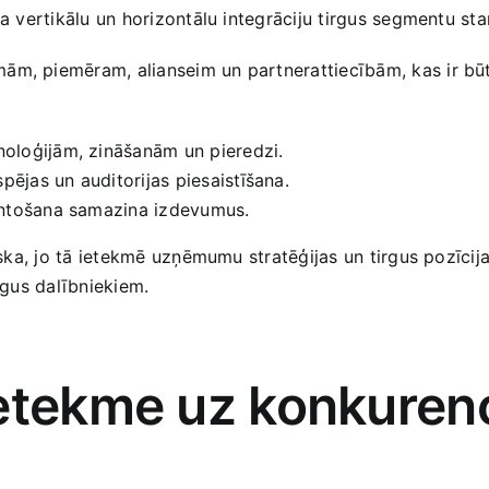
na vertikālu un ​horizontālu integrāciju tirgus segmentu sta
mām, ‌piemēram, ‍alianseim un‍ partnerattiecībām, kas ir 
oloģijām, zināšanām un‌ pieredzi.
spējas un auditorijas piesaistīšana.
ntošana ‌samazina izdevumus.
iska, jo tā ietekmē uzņēmumu stratēģijas un tirgus pozīcijas
tirgus dalībniekiem.
tekme uz ‍konkurenci