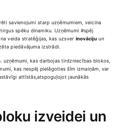
urēti savienojumi⁢ starp‍ uzņēmumiem, veicina
‍ tirgus​ spēku‌ dinamiku.⁢ Uzņēmumi ⁣#spēj
auna veida stratēģijas, kas uzsver
inovāciju
⁢un
alizēta piedāvājuma izstrādi.
s
. uzņēmumi, kas ⁢darbojas tirdzniecības blokos,⁢
ēmumi, kas nespēj ‌pielāgoties šīm⁤ izmaiņām, var
stāvīgi attīstās,atspoguļojot ⁤jaunākās
loku izveidei​ un