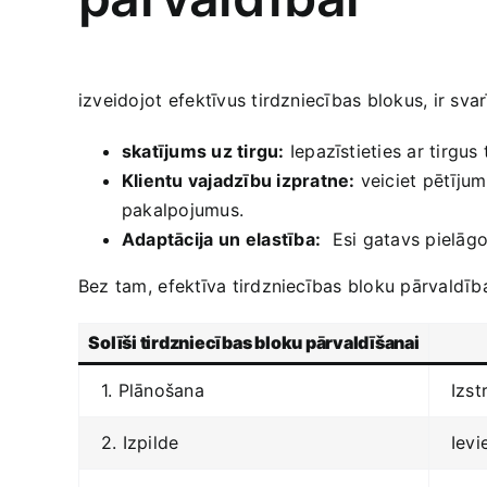
izveidojot ⁤efektīvus tirdzniecības blokus, ir svar
skatījums‍ uz tirgu:
Iepazīstieties‍ ar tirgus
Klientu vajadzību ‍izpratne:
veiciet⁣ pētījum
pakalpojumus.
Adaptācija⁢ un⁢ elastība:
⁤ Esi gatavs pielāg
Bez tam, ⁤efektīva tirdzniecības bloku pārvaldība 
Solīši tirdzniecības​ bloku pārvaldīšanai
1. Plānošana
Izst
2. Izpilde
Ievi