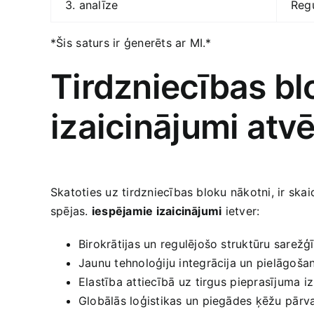
3. analīze
Regu
*Šis⁣ saturs ir ģenerēts‍ ar MI.*
Tirdzniecības bl
izaicinājumi ‍atvē
Skatoties uz tirdzniecības bloku nākotni, ir skaid
spējas.
iespējamie izaicinājumi
ietver:
Birokrātijas un regulējošo struktūru sarežģī
Jaunu‍ tehnoloģiju integrācija un pielāgoša
Elastība attiecībā uz⁤ tirgus⁢ pieprasījuma 
Globālās loģistikas un piegādes ķēžu⁤ pārv