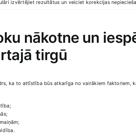
lāri izvērtējiet ​rezultātus⁤ un veiciet korekcijas nepieci
oku nākotne ⁢un​ ies
rtajā‌ tirgū
rs, ka⁣ to‌ attīstība ​būs⁤ atkarīga no vairākiem faktoriem,
tība;
nās;
izmaiņām;
aldība.