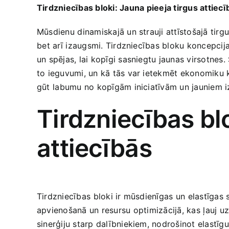
Tirdzniecības bloki: Jauna ⁢pieeja tirgus attiec
Mūsdienu ⁢dinamiskajā un strauji attīstošajā tirgus
⁤bet arī⁣ izaugsmi. Tirdzniecības bloku koncepci
un spējas, lai kopīgi sasniegtu jaunas‍ virsotnes
to ieguvumi,​ un kā tās var ietekmēt‌ ekonomiku k
gūt⁤ labumu no kopīgām iniciatīvām un jauniem i
Tirdzniecības blo
attiecībās
Tirdzniecības ⁣bloki ir mūsdienīgas⁢ un elastīgas⁢ 
apvienošanā‍ un ‌resursu ⁢optimizācijā,‍ kas⁤ ļau
sinerģiju starp‍ dalībniekiem, nodrošinot ‌elastīg