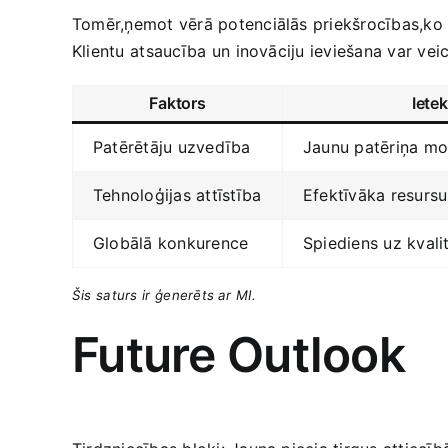
Tomēr,ņemot vērā potenciālās priekšrocības,ko s
Klientu ⁢atsaucība ‌un⁢ inovāciju ieviešana var vei
Faktors
Iete
Patērētāju‍ uzvedība
Jaunu patēriņa​ m
Tehnoloģijas attīstība
Efektīvāka resurs
Globālā‍ konkurence
Spiediens uz kvali
Šis⁣ saturs⁢ ir ⁢ģenerēts ar MI.
Future Outlook