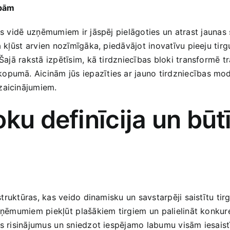
ībām
 ‍vidē⁣ uzņēmumiem ir jāspēj ‍pielāgoties un‍ atrast⁣ jaunas s
ja kļūst ⁢arvien nozīmīgāka, ​piedāvājot inovatīvu pieeju 
. Šajā rakstā izpētīsim,‍ kā tirdzniecības bloki transformē
opumā. Aicinām jūs iepazīties ar‌ jauno tirdzniecības mode
zaicinājumiem.
ku definīcija un būtī
struktūras, kas veido dinamisku un savstarpēji saistītu​ tirg
j uzņēmumiem‌ piekļūt⁢ plašākiem tirgiem un ⁤palielināt konk
us​ risinājumus ⁢un​ sniedzot iespējamo labumu visām iesaist