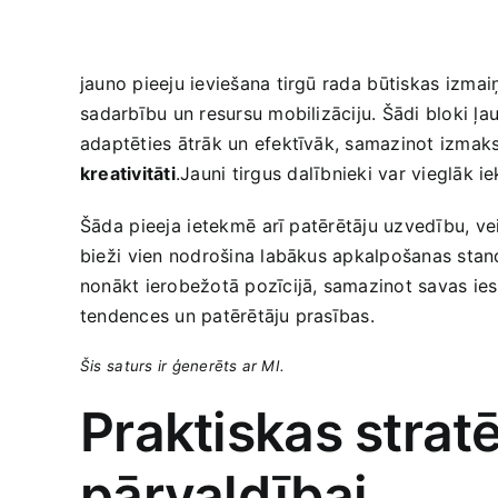
jauno pieeju ieviešana tirgū rada ⁤būtiskas⁣ izma
⁣sadarbību un resursu ‌mobilizāciju. Šādi bloki ļau
adaptēties ātrāk un​ efektīvāk, samazinot izmaksa
kreativitāti
.Jauni tirgus ⁢dalībnieki var vieglāk ‍i
Šāda⁣ pieeja ⁢ietekmē⁣ arī patērētāju uzvedību, v
bieži ⁢vien nodrošina labākus​ apkalpošanas stand
nonākt ierobežotā pozīcijā, samazinot savas iespē
tendences un patērētāju prasības.
Šis ⁢saturs ir ģenerēts ar ‌MI.
Praktiskas stratē
pārvaldībai