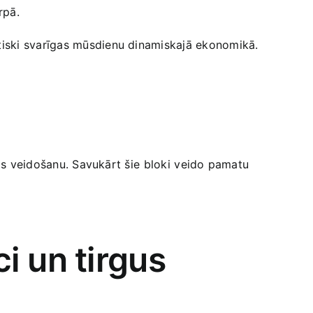
rpā.
būtiski svarīgas mūsdienu dinamiskajā ekonomikā.
 ‌veidošanu. ‍Savukārt‍ šie⁢ bloki⁢ veido pamatu
 un‌ tirgus