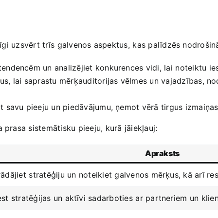
īgi uzsvērt ‌trīs ⁤galvenos aspektus, ⁢kas ‍palīdzēs nodrošin
 tendencēm un analizējiet konkurences vidi, lai ⁢noteiktu⁢ ies
us,⁣ lai‌ saprastu mērķauditorijas vēlmes‍ un vajadzības, n
ot ‍savu pieeju un piedāvājumu,‌ ņemot‍ vērā tirgus izmaiņa
prasa sistemātisku pieeju, ⁢kurā jāiekļauj:
Apraksts
rādājiet ⁣stratēģiju⁤ un noteikiet galvenos mērķus, kā arī res
est stratēģijas un aktīvi sadarboties ⁣ar partneriem⁤ un klien