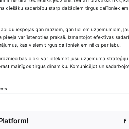
 ir ‌ne tikai teorētisks jēdziens, bet arī ⁢praktisks ‌rīks, 
na ​ciešāku sadarbību ⁢starp ⁤dažādiem tirgus ‌dalībniekiem
apildu‍ iespējas gan maziem, ⁤gan lieliem uzņēmumiem,​ ļau
āda pieeja‍ var īstenoties⁣ praksē. Izmantojot efektīvas ​sa
jumus, kas ‌visiem‍ tirgus ⁣dalībniekiem⁣ nāks ⁤par labu.
rdzniecības ​bloki var ietekmēt jūsu uzņēmuma stratēģiju un
izprast ​mainīgos tirgus dinamiku. ⁤Komunicējot un sadarbojo
nts
Platform!