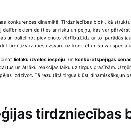
iņas konkurences dinamikā. Tirdzniecības ⁤bloki, kā strukt
j ​dalībniekiem dalīties ar risku​ un peļņu, kas var pārvērst
s un ‌palielinot ⁤pievienoto vērtību.Līdz ar to, parādās j
ekļūt tirgū,izvirzoties uzsvaru ‌uz ​konkrētu nišu ‍vai⁣ speci
eicinot
lielāku⁢ izvēles iespēju
‌ un
konkurētspējīgas⁣ cena
artus ‌un⁤ ātrāku reakcijas ‌laiku uz tirgus prasībām. ⁤Uzņ
jas⁣ izdzīvot. Tā rezultātā tirgus kļūst dinamiskāks,un ⁤pa
ģijas tirdzniecības b