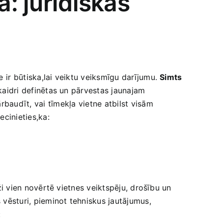
ā: juridiskās
 ir⁢ būtiska,lai ​veiktu veiksmīgu darījumu.
Simts
 skaidri definētas un pārvestas jaunajam
rbaudīt, vai tīmekļa ⁣vietne atbilst visām
ecinieties,ka:
ieži vien novērtē vietnes veiktspēju, drošību un
 ⁣vēsturi, pieminot tehniskus jautājumus,
: