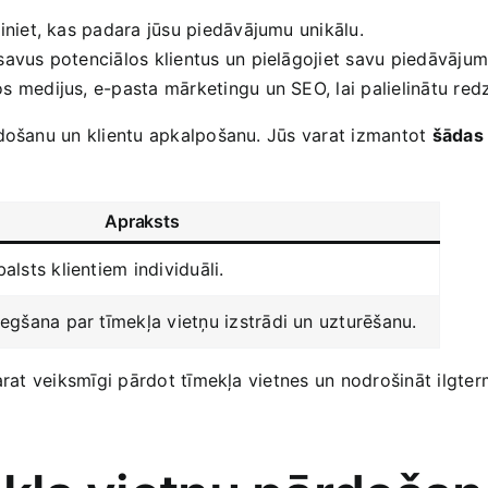
iniet, kas padara jūsu piedāvājumu unikālu.
 savus potenciālos klientus ​un pielāgojiet savu piedāvāju
os medijus, e-pasta mārketingu un SEO,‌ lai palielinātu re
rdošanu un klientu apkalpošanu. Jūs varat izmantot⁤
šādas
Apraksts
alsts klientiem individuāli.
iegšana par​ tīmekļa vietņu izstrādi un uzturēšanu.
arat veiksmīgi pārdot tīmekļa vietnes un nodrošināt⁢ ilgter