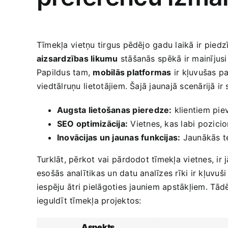
Tīmekļa ⁣vietņu tirgus‍ pēdējo gadu laikā ir⁢ pied
aizsardzības likumu
stāšanās⁣ spēkā ir mainījusi
Papildus tam,
mobilās platformas
ir kļuvušas ⁤pa
viedtālruņu ⁢lietotājiem. Šajā jaunajā‍ scenārijā ir​
Augsta lietošanas pieredze:
klientiem piev
SEO optimizācija:
Vietnes, kas labi pozici
Inovācijas ‍un jaunas funkcijas:
Jaunākās teh
Turklāt, pērkot vai ⁤pārdodot ‌tīmekļa vietnes, ir 
esošās analītikas un datu analīzes‌ rīki ir kļuvu
‍iespēju⁣ ātri pielāgoties jauniem apstākļiem.⁣ T
ieguldīt tīmekļa projektos:
Aspekts