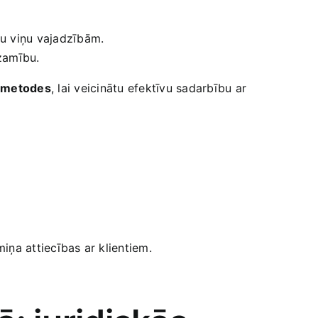
mu viņu vajadzībām.
dzamību.
‍ metodes
, lai veicinātu ⁤efektīvu sadarbību ar
miņa attiecības ar klientiem.