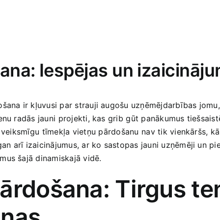
na: Iespējas un​ izaicināju
ošana ir kļuvusi par strauji augošu uzņēmējdarbības jomu, k
nu ‍radās jauni⁢ projekti, kas grib ⁤gūt panākumus ​tiešsa
 veiksmīgu ⁣tīmekļa vietņu ⁤pārdošanu ⁤nav tik vienkāršs, k
 gan arī izaicinājumus, ar ko sastopas jauni uzņēmēji un pi
mus šajā dinamiskajā‍ vidē.
ārdošana: Tirgus te
iņas