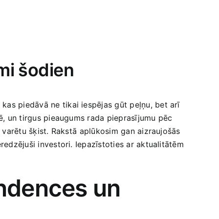
mi šodien
as ​piedāvā ne tikai iespējas gūt peļņu, bet arī
istē, un tirgus pieaugums rada pieprasījumu pēc
ā varētu šķist. Rakstā⁢ aplūkosim gan aizraujošās
eredzējuši investori. Iepazīstoties ar aktualitātēm
ndences un⁣