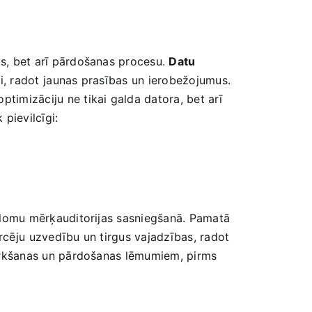
as,​ bet arī pārdošanas ‍procesu.
Datu
i,​ radot⁣ jaunas prasības un ierobežojumus.
 optimizāciju ne tikai galda datora, bet arī
 pievilcīgi:
u lomu mērķauditorijas sasniegšanā. Pamatā
ircēju⁢ uzvedību un tirgus vajadzības, radot
z pirkšanas un pārdošanas lēmumiem, pirms