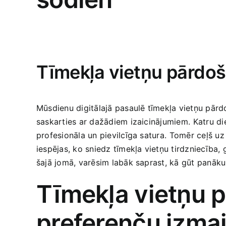
Tīmekļa vietņu pārdoša
Mūsdienu digitālajā pasaulē​ tīmekļa vietņu pārd
saskarties ar dažādiem izaicinājumiem.⁢ Katru die
profesionāla un pievilcīga satura. ⁢Tomēr ceļš uz
iespējas, ko ​sniedz tīmekļa ‌vietņu tirdzniecība,
šajā jomā, varēsim labāk saprast, kā gūt panāku
Tīmekļa vietņu p
preferenču izma