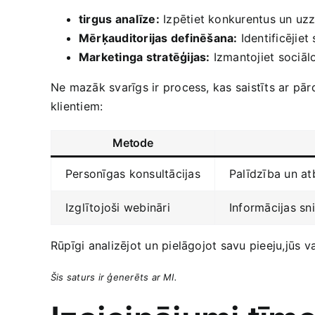
tirgus⁣ analīze:
Izpētiet konkurentus un uzz
Mērķauditorijas definēšana:
Identificējiet
Marketinga stratēģijas:
Izmantojiet‌ sociāl
Ne mazāk svarīgs ir process, kas saistīts ar pā
‍klientiem:
Metode
Personīgas konsultācijas
Palīdzība un atb
Izglītojoši webināri
Informācijas sn
Rūpīgi analizējot un pielāgojot savu pieeju,jūs v
Šis saturs‌ ir ģenerēts ‍ar MI.