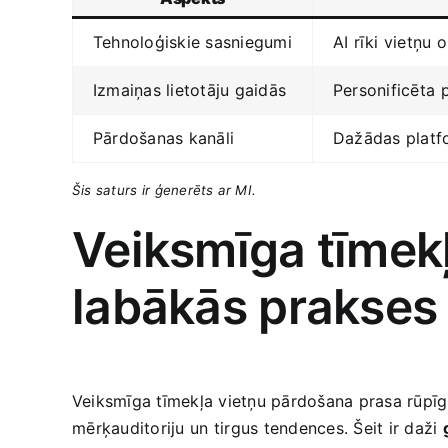
Tehnoloģiskie​ sasniegumi
AI rīki vietņu‍ 
Izmaiņas lietotāju gaidās
Personificēta ⁤
Pārdošanas kanāli
Dažādas platfo
Šis saturs ⁤ir​ ģenerēts ar‍ MI.
Veiksmīga tīmekļ
labākās ​prakses
Veiksmīga tīmekļa vietņu ⁣pārdošana prasa‍ rūpīgu 
⁤mērķauditoriju⁤ un tirgus⁢ tendences. Šeit ir daži⁣