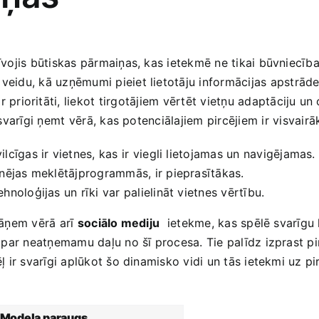
zīvojis būtiskas‍ pārmaiņas, ‍kas ietekmē ne tikai būvniecīb
 veidu, kā uzņēmumi pieiet lietotāju informācijas ⁤apstrāde
r prioritāti, liekot tirgotājiem ⁣vērtēt vietņu adaptāciju un
 svarīgi ņemt⁣ vērā, kas potenciālajiem pircējiem⁤ ir visvairāk
ilcīgas ir vietnes, kas⁤ ir viegli lietojamas un navigējamas.
onējas meklētājprogrammās, ir pieprasītākas.
noloģijas‌ un rīki var palielināt vietnes vērtību.
jāņem vērā arī⁢
sociālo mediju
⁣ ietekme, kas spēlē svarīg
ši⁣ par neatņemamu daļu no šī procesa. Tie palīdz izprast p
ādēļ ir‍ svarīgi aplūkot šo dinamisko vidi un tās ietekmi u
Modeļa paraugs