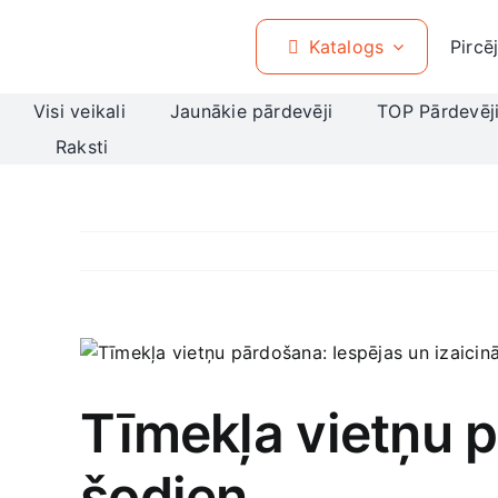
Skip
to
Katalogs
Pircē
content
Visi veikali
Jaunākie pārdevēji
TOP Pārdevēj
Raksti
View
Larger
Image
Tīmekļa vietņu p
šodien