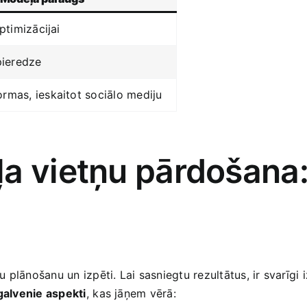
optimizācijai
pieredze
rmas, ieskaitot​ sociālo mediju
a ​vietņu pārdošana:
plānošanu un izpēti. Lai sasniegtu rezultātus, ir​ svarīgi 
galvenie aspekti
,⁢ kas jāņem vērā: