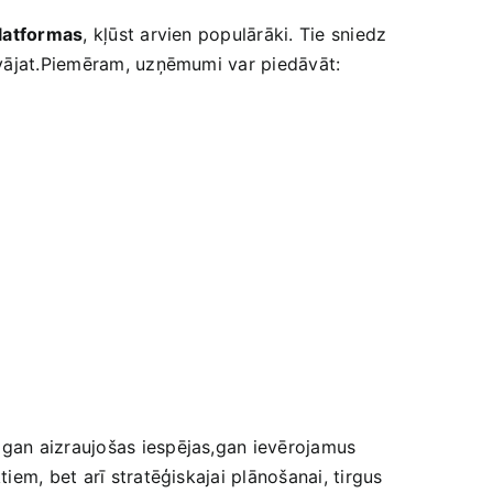
platformas
, kļūst arvien populārāki. Tie ‍sniedz
āvājat.Piemēram, uzņēmumi var‌ piedāvāt:
gan aizraujošas ​iespējas,gan ievērojamus
m,‍ bet arī‍ stratēģiskajai plānošanai, tirgus