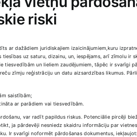
kļa⁤ vietņu ​pārdošan
kie ⁤riski
tīts ar dažādiem juridiskajiem izaicinājumiem,kuru izpratne
tiesības uz ‌saturu, dizainu, ⁣un, iespējams, arī ⁢zīmolu ir
e ⁢tiesvedībām un‍ lieliem zaudējumiem, tāpēc ir ‍svarīgi pā
eču zīmju reģistrāciju ‌un ⁣datu​ aizsardzības likumus. Pārli
ajām saistībām;
ūtināta ar parādiem vai tiesvedībām.
u pārdošanu, var radīt papildus riskus. Potenciālie pircēji b
tikt, ja pārdevēji nesniedz skaidru informāciju par vietnes
sku. Ir svarīgi noformēt pārdošanas ⁤dokumentus, iekļaujot