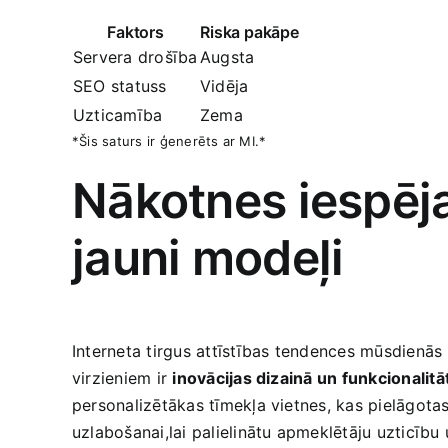
Faktors
Riska pakāpe
Servera drošība
Augsta
SEO statuss
Vidēja
Uzticamība
Zema
*Šis saturs ir ģenerēts ar MI.*
Nākotnes iespējas
jauni modeļi
Interneta tirgus attīstības tendences​ mūsdienās
virzieniem ‌ir‍
inovācijas dizainā ‍un funkcionalitā
personalizētākas tīmekļa vietnes, kas pielāgotas
uzlabošanai,lai palielinātu apmeklētāju‌ uzticīb