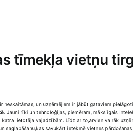
 tīmekļa vietņu tirg
 ir neskaitāmas, un⁣ uzņēmējiem ir jābūt ​gataviem pielāg
tē
. ‍Jauni rīki un ⁣tehnoloģijas, piemēram, mākslīgais‌ intel
 katra⁤ lietotāja​ vajadzībām. Līdz ar to,arvien vairāk​ 
u un saglabāšanu,kas savukārt ietekmē vietnes pārdošanas 