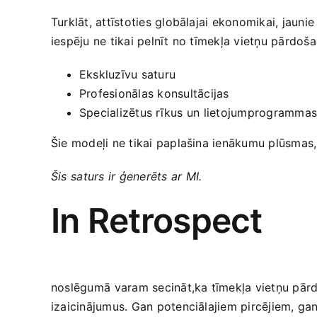
Turklāt, attīstoties globālajai ekonomikai, jaun
iespēju ne tikai pelnīt ​no tīmekļa vietņu pārdo
Ekskluzīvu saturu
Profesionālas konsultācijas
Specializētus‍ rīkus⁤ un lietojumprogramma
Šie modeļi ne tikai paplašina ienākumu plūsmas, 
Šis⁣ saturs ir ģenerēts⁣ ar MI.
In Retrospect
noslēgumā⁣ varam‍ secināt,ka tīmekļa vietņu pār
izaicinājumus. Gan potenciālajiem pircējiem, gan 