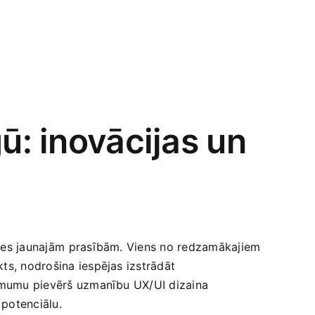
ū:​ inovācijas un
oties jaunajām ⁤prasībām. Viens no redzamākajiem
ekts, nodrošina iespējas izstrādāt‍
uzņēmumu pievērš uzmanību UX/UI dizaina
⁢potenciālu.