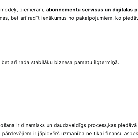
ie modeļi, piemēram,
abonnementu servisus un ⁣digitālās 
šanas, bet arī‍ radīt ienākumus⁢ no pakalpojumiem, ko pied
s
bet arī rada stabilāku‌ biznesa ​pamatu ilgtermiņā.
došana ir dinamisks un ⁢daudzveidīgs process,kas piedāvā 
pārdevējiem ir jāpievērš uzmanība ne tikai finanšu aspektie