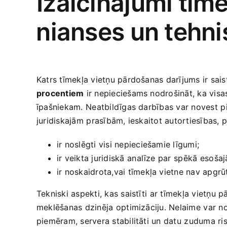
Izaicinājumi tīme
⁣nianses un tehnis
Katrs tīmekļa ‌vietņu pārdošanas darījums ir sais
procentiem
ir nepieciešams nodrošināt,‌ ka visas 
īpašniekam.⁣ Neatbildīgas darbības var novest⁣ pi
juridiskajām⁣ prasībām, ieskaitot autortiesības, pr
ir noslēgti visi nepieciešamie līgumi;
ir veikta juridiskā ⁢analīze par⁣ spēkā⁢ esoš
ir noskaidrota,vai tīmekļa vietne nav apgr
Tekniski aspekti, kas‌ saistīti⁣ ar ‌tīmekļa vietņ
meklēšanas dzinēja⁤ optimizāciju. Nelaime ⁢var no
piemēram, servera stabilitāti un datu ⁢zuduma ri