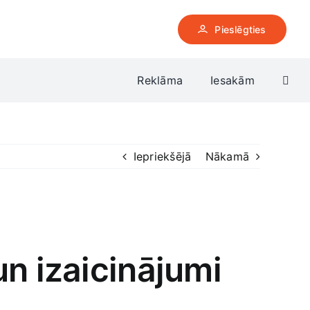
Pieslēgties
Reklāma
Iesakām
Iepriekšējā
Nākamā
n izaicinājumi