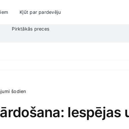
jiem
Kļūt par pardevēju
i
Pirktākās preces
ārdošana: Iespējas u