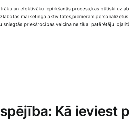
ātrāku un efektīvāku iepirkšanās procesu,kas būtiski uzlabo
t⁣ uzlabotas mārketinga aktivitātes,piemēram,personalizēt
 sniegtās⁢ priekšrocības veicina ne tikai ⁤patērētāju ​lojali
tspējība:⁢ Kā ieviest