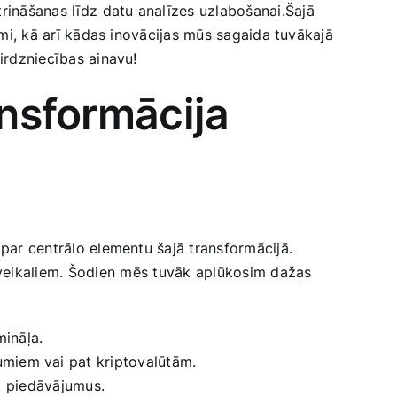
ināšanas līdz⁤ datu analīzes uzlabošanai.Šajā​
umi, kā arī‍ kādas inovācijas mūs sagaida ‌tuvākajā
tirdzniecības ainavu!
ansformācija
 par‍ centrālo elementu šajā transformācijā.
r veikaliem. Šodien ⁢mēs tuvāk aplūkosim dažas
mināļa.
umiem‌ vai pat kriptovalūtām.
ot piedāvājumus.