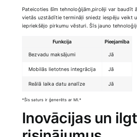
Pateicoties šīm tehnoloģijām,pircēji var baudīt‍ 
vietās uzstādītie termināļi ⁣sniedz iespēju veik
iepriekšējo pirkumu ⁤vēsturi. Šīs jauno tehnoloģiju
Funkcija
Pieejamība
Bezvadu maksājumi
Jā
Mobilās lietotnes integrācija
Jā
Reālā ⁤laika datu analīze
Jā
*Šis saturs ir ģenerēts⁢ ar ​MI.*
Inovācijas un ilg
‍risinājumus