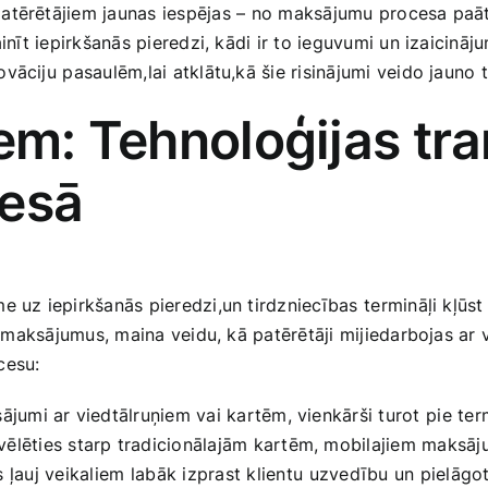
atērētājiem jaunas iespējas – ⁢no maksājumu procesa paātr
ainīt iepirkšanās pieredzi, kādi ir‌ to ieguvumi un izaicināj
āciju⁣ pasaulēm,lai atklātu,kā šie ‌risinājumi veido ​jauno 
em:‌ Tehnoloģijas tr
cesā
e uz iepirkšanās pieredzi,un tirdzniecības ⁤termināļi kļūst
dāt maksājumus, maina veidu, kā patērētāji mijiedarbojas a
cesu:
jumi ar viedtālruņiem vai kartēm, vienkārši turot⁤ pie ter
zvēlēties starp tradicionālajām kartēm, mobilajiem maksāj
auj ⁢veikaliem ⁣labāk izprast ⁢klientu ⁢uzvedību⁢ un ​pielāg