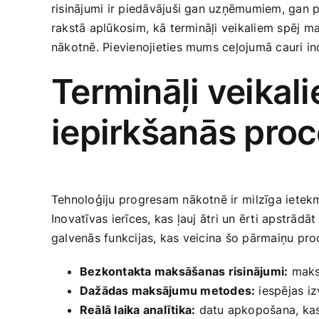
risinājumi ir ‌piedāvājuši gan uzņēmumiem, gan p
rakstā aplūkosim, ⁤kā⁤ termināļi veikaliem spēj ​m
nākotnē. Pievienojieties mums ceļojumā cauri inov
Termināļi veikali
‌iepirkšanās‌ pro
Tehnoloģiju ‍progresam nākotnē ir ⁢milzīga ietekm
Inovatīvas ierīces, kas ļauj ātri un ērti apstrā
‍galvenās funkcijas, kas veicina ‍šo pārmaiņu pro
Bezkontakta maksāšanas ⁣risinājumi:
maksā
Dažādas maksājumu metodes:
‍iespējas i
Reālā laika analītika:
datu apkopošana,⁢ kas ļ