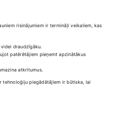
auniem risinājumiem ir termināļi ​veikaliem, kas
：
 videi draudzīgāku.
 ļaujot patērētājiem pieņemt apzinātākus
samazina atkritumus.
‍tehnoloģiju piegādātājiem ​ir būtiska,​ lai