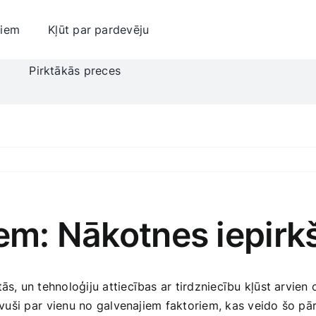
jiem
Kļūt par pardevēju
i
Pirktākās preces
iem: Nākotnes iepirk
s,‍ un‍ tehnoloģiju attiecības ar tirdzniecību kļūst arvien c
ļuvuši par ⁢vienu no‍ galvenajiem ‍faktoriem, kas veido šo p