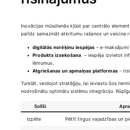
Inovācijas mūsdienās ⁢kļūst par centrālo elementu,
palīdz samazināt atkritumu ⁢rašanos un veicina ‌
digitālās⁣ norēķinu iespējas
– e-maksājumi ⁣
Produkts izsekošana
⁢ – iespēja izvietot i
lēmumus.
Atgriešanas un apmaiņas platformas
-⁤ ri
Turklāt, veidojot ​stratēģiju, lai ieviestu šos ter
nodrošinātu ‍optimālu sistēmu integrāciju. Rūpīg
Solīši
Apra
Izpēte
Pētīt tirgus vajadzības un⁤ p