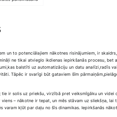
s
‌ un to​ potenciālajiem nākotnes​ risinājumiem, ir skaidrs,
nāļi ne‍ tikai⁢ atvieglo ikdienas⁣ iepirkšanās procesu, bet 
umi,kas balstīti uz automatizāciju un datu analīzi,radīs va
tāti. Tāpēc ir svarīgi būt gataviem šīm‍ pārmaiņām,pielāgojo
 ‌tie ir‍ solis uz priekšu,⁤ virzībā‍ pret veiksmīgāku un vide
s ‍ir viens – nākotne ir tepat, un mēs stāvam uz sliekšņa, lai
ēs⁣ varam kļūt par daļu no šīs‌ dinamikas. Iepirkšanās nāk