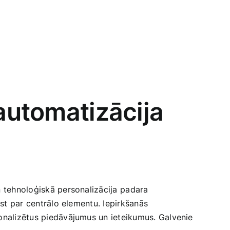
 automatizācija
un tehnoloģiskā personalizācija ⁤padara
t ⁢par centrālo elementu.‌ Iepirkšanās⁤
sonalizētus piedāvājumus un ieteikumus. ​Galvenie