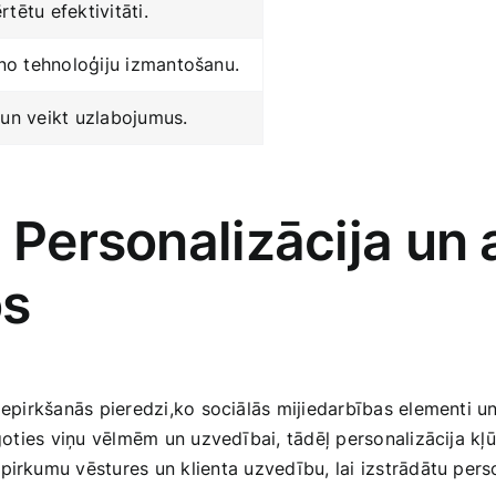
rtētu efektivitāti.
no‍ tehnoloģiju izmantošanu.
i un veikt uzlabojumus.
 Personalizācija‌ un
os
 ⁤iepirkšanās pieredzi,ko ‍sociālās mijiedarbības ‌elementi 
goties ​viņu vēlmēm un uzvedībai, tādēļ personalizācija kļūs
⁢pirkumu vēstures un klienta ⁤uzvedību, lai izstrādātu per