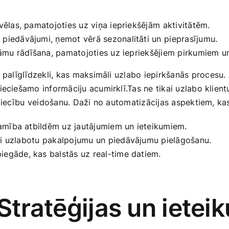
vēlas, pamatojoties uz viņa iepriekšējām ⁢aktivitātēm.
piedāvājumi, ņemot vērā sezonalitāti un ⁢pieprasījumu.
klāmu rādīšana, pamatojoties ‌uz ‍iepriekšējiem ​pirkumiem u
 palīglīdzekli, kas ‌maksimāli uzlabo iepirkšanās⁣ procesu. A
eciešamo informāciju acumirklī.Tas ne tikai uzlabo klientu 
ttiecību ⁢veidošanu. Daži no automatizācijas aspektiem, ka
mība atbildēm‌ uz​ jautājumiem un ieteikumiem.
ai ‌uzlabotu ⁤pakalpojumu un piedāvājumu pielāgošanu.
 piegāde, kas ‌balstās uz real-time datiem.
 Stratēģijas un ieteik