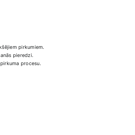
ekšējiem pirkumiem.
šanās pieredzi.
o pirkuma procesu.