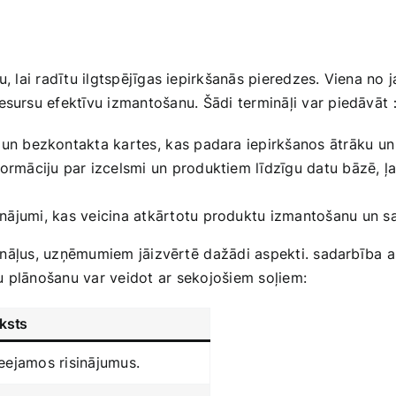
⁤ lai radītu ilgtspējīgas iepirkšanās pieredzes. Viena no ⁢j
resursu efektīvu izmantošanu. ⁢Šādi ​termināļi var piedāvāt
un bezkontakta kartes,⁤ kas padara‍ iepirkšanos ātrāku un
nformāciju par izcelsmi​ un produktiem līdzīgu ‍datu bāzē,
sinājumi,⁢ kas veicina atkārtotu produktu izmantošanu un 
mināļus, uzņēmumiem jāizvērtē ⁤dažādi ‌aspekti. sadarbība ar 
u plānošanu var veidot⁣ ar sekojošiem soļiem:
ksts
ieejamos risinājumus.