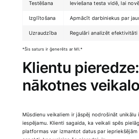
Testēšana
Ieviešana testa vidē, lai novē
Izglītošana
Apmācīt darbiniekus ⁤par jau
Uzraudzība
Regulāri analizēt efektivitāt
*Šis saturs ir ģenerēts ar MI.*
Klientu pieredze:
nākotnes veikal
Mūsdienu veikaliem‍ ir jāspēj ‌nodrošināt ​unikālu
iespējamu. Klienti⁤ sagaida, ka veikali spēs pielā
platformas var‍ izmantot datus par iepriekšējām 