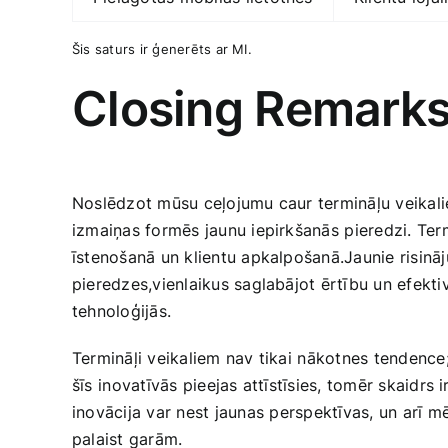
Šis saturs ir ģenerēts ar MI.
Closing Remark
Noslēdzot mūsu‍ ceļojumu caur termināļu veikaliem
‌izmaiņas formēs jaunu iepirkšanās ⁣pieredzi. Termi
īstenošanā un klientu apkalpošanā.Jaunie‌ risināj
pieredzes,vienlaikus saglabājot ērtību un efektivi
tehnoloģijās.
Termināļi veikaliem‍ nav ‌tikai ⁢nākotnes tendence;
‍šīs⁢ inovatīvās ​pieejas‌ attīstīsies, tomēr skaidr
inovācija var nest jaunas⁣ perspektīvas, un arī m
palaist garām.