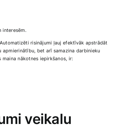
n interesēm.
utomatizēti ‍risinājumi ‍ļauj⁣ efektīvāk apstrādāt
apmierinātību, ‌bet ⁣arī ‌samazina darbinieku
s maina nākotnes iepirkšanos, ir:
umi⁤ veikalu