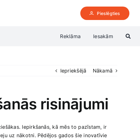
Pieslēgties
Reklāma
Iesakām
Iepriekšējā
Nākamā
šanās risinājumi
iešākas. Iepirkšanās, kā mēs⁤ to⁢ pazīstam, ‍ir
āreju uz nākotni. Pēdējos gados šie inovatīvie