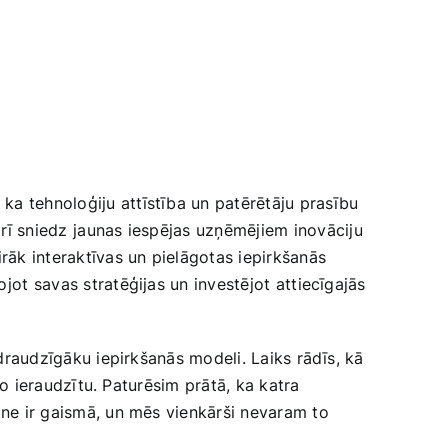
 ka tehnoloģiju attīstība un patērētāju ‍prasību
arī sniedz⁤ jaunas ​iespējas uzņēmējiem⁢ inovāciju
irāk interaktīvas un pielāgotas iepirkšanās
t ⁣savas stratēģijas un ‌investējot ⁢attiecīgajās
i ‌draudzīgāku iepirkšanās modeli. Laiks rādīs,‌ kā
 ⁣to ieraudzītu. Paturēsim prātā, ka katra
otne ‍ir gaismā, un mēs vienkārši nevaram to