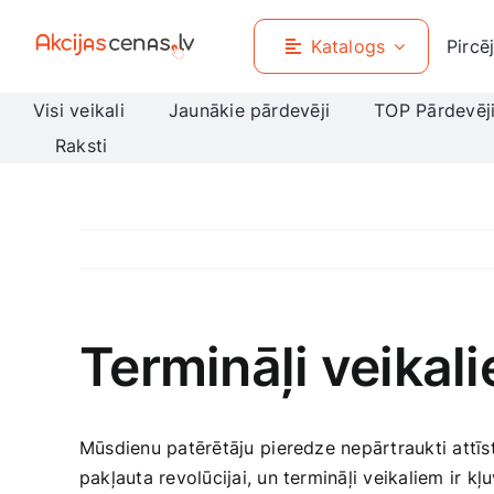
Skip
to
Katalogs
Pircē
content
Visi veikali
Jaunākie pārdevēji
TOP Pārdevēj
Raksti
Termināļi veikal
Mūsdienu patērētāju⁢ pieredze nepārtraukti attīstā
pakļauta revolūcijai, un termināļi veikaliem ir k