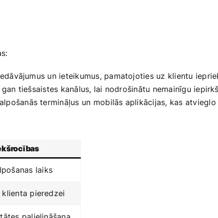
as:
piedāvājumus un ieteikumus, pamatojoties uz klientu iepri
, gan tiešsaistes‌ kanālus, lai nodrošinātu nemainīgu iepirk
lpošanās ‍termināļus un ⁣mobilās aplikācijas, ‍kas ‌atviegl
ekšrocības
pošanas ‌laiks
 ⁢klienta pieredzei
litātes palielināšana