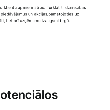
⁢ klientu apmierinātību. ⁢Turklāt tirdzniecības
us piedāvājumus un akcijas,pamatojoties uz
tāti, bet arī uzņēmumu izaugsmi ‌tirgū.
 potenciālos