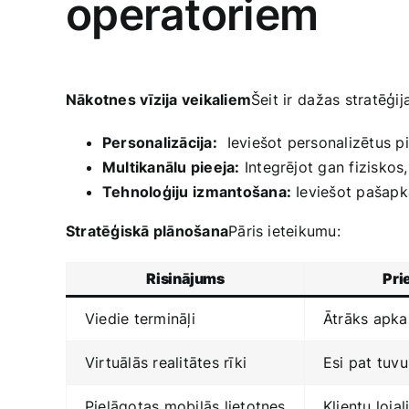
operatoriem
Nākotnes vīzija veikaliem
Šeit ‍ir⁢ dažas stratēģij
Personalizācija:
⁣ Ieviešot personalizētus 
Multikanālu pieeja:
Integrējot gan ‌fiziskos
Tehnoloģiju⁢ izmantošana:
Ieviešot pašapka
Stratēģiskā plānošana
Pāris ieteikumu:
Risinājums
Pri
Viedie termināļi
Ātrāks apkal
Virtuālās realitātes rīki
Esi pat tuvu
Pielāgotas mobilās lietotnes
Klientu loja