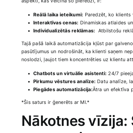
aspekti, kas ⁣veicina šo pieredzi, ⁤ir:
Reālā laika ieteikumi:
Paredzēt, ko klients 
Interaktīvas cenas:
Dinamiskas atlaides un 
Individualizētās reklāmas:
⁤ Atbilstošu ⁣re
Tajā pašā⁢ laikā automatizācija kļūst par‍ galveno
pasūtījumus un nodrošināt, ⁤ka klienti saņem nepi
noslodzi,‌ ļaujot tiem koncentrēties uz klientu a
Chatbots⁤ un ⁢virtuālie asistenti:
24/7 pieeja
Pirkumu vēstures analīze:
Datu analīze, l
Piegādes automatizācija:
Ātra ​un ‍efektīva
*Šis saturs ir ģenerēts ar MI.*
Nākotnes ⁣vīzija: