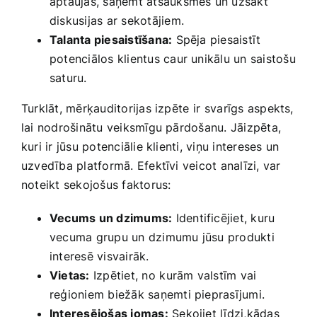
aptaujas, saņemt atsauksmes un uzsākt
diskusijas ar‌ sekotājiem.
Talanta piesaistīšana:
Spēja ‍piesaistīt
potenciālos klientus caur unikālu un saistošu
saturu.
Turklāt,‌ mērķauditorijas ​izpēte⁤ ir⁤ svarīgs aspekts,
lai nodrošinātu veiksmīgu pārdošanu. Jāizpēta,
kuri ir jūsu potenciālie klienti, viņu intereses un⁤
uzvedība platformā. Efektīvi veicot analīzi, var
noteikt sekojošus faktorus:
Vecums un dzimums:
Identificējiet, kuru
vecuma grupu un dzimumu jūsu produkti
interesē visvairāk.
Vietas:
Izpētiet, no ⁢kurām valstīm vai
reģioniem biežāk saņemti pieprasījumi.
Interesējošas jomas:
Sekojiet līdzi,kādas