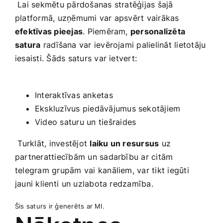
​ Lai sekmētu pārdošanas stratēģijas šajā
platformā, uzņēmumi var apsvērt vairākas
efektīvas pieejas
. Piemēram,
personalizēta
satura
radīšana var ievērojami palielināt lietotāju
iesaisti. Šāds saturs var ietvert:
Interaktīvas anketas
Ekskluzīvus piedāvājumus sekotājiem
Video saturu un tiešraides
⁤ Turklāt, investējot
laiku un resursus
‌uz
partnerattiecībām un sadarbību ar citām
telegram grupām vai kanāliem, var tikt iegūti
jauni klienti ⁢un uzlabota redzamība.
Šis saturs ir ģenerēts ar MI.