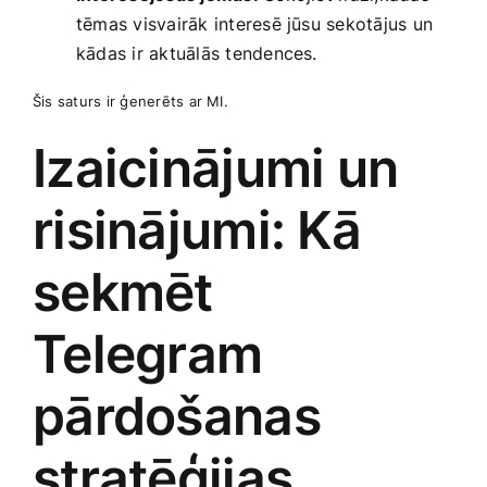
tēmas visvairāk interesē jūsu sekotājus un
kādas ir aktuālās tendences.
Šis saturs ir ģenerēts ar MI.
Izaicinājumi un
risinājumi: Kā
sekmēt
Telegram
pārdošanas
stratēģijas