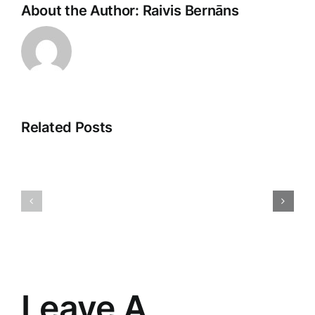
About the Author:
Raivis Bernāns
Related Posts
Inovācijas
Apģērbu
biznesam:
tirdzniecī
Uzņēmumiem
Tendence
paredzētas
izaicināju
preces
un
un
nākotne
risinājumi
Leave A