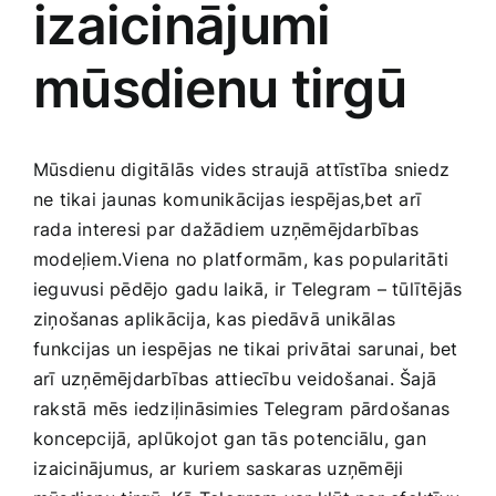
izaicinājumi
Medicīnas preces
mūsdienu tirgū
Mobilie telefoni, planšetdatori
Pakalpojumi
Mūsdienu digitālās vides straujā⁣ attīstība sniedz
ne tikai jaunas komunikācijas iespējas,bet arī‌
Pārtikas preces
rada interesi‍ par dažādiem uzņēmējdarbības
modeļiem.Viena no platformām, kas popularitāti
ieguvusi pēdējo gadu laikā, ir Telegram – tūlītējās
Preces birojam
ziņošanas‍ aplikācija, kas piedāvā unikālas
⁢funkcijas un iespējas ne tikai privātai sarunai, bet
Preces pieaugušajiem
arī uzņēmējdarbības attiecību veidošanai. Šajā
rakstā mēs iedziļināsimies Telegram pārdošanas
koncepcijā, aplūkojot gan tās potenciālu, gan
Rotaļlietas, bērnu preces
⁤izaicinājumus, ar kuriem saskaras uzņēmēji​