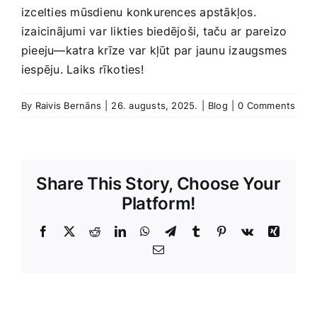
izcelties mūsdienu konkurences apstākļos.
izaicinājumi var likties biedējoši, taču ar pareizo
pieeju—katra krīze var kļūt par jaunu izaugsmes
iespēju. Laiks rīkoties!
By
Raivis Bernāns
|
26. augusts, 2025.
|
Blog
|
0 Comments
Share This Story, Choose Your
Platform!
Facebook
X
Reddit
LinkedIn
WhatsApp
Telegram
Tumblr
Pinterest
Vk
Xing
E-
Pasts