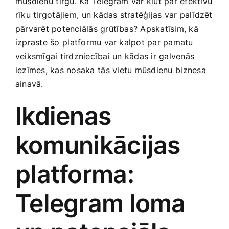
mūsdienu ⁤tirgū. Kā Telegram‍ var kļūt par efektīvu
Smaržas, kosmētika
rīku tirgotājiem, ⁢un kādas stratēģijas var palīdzēt
pārvarēt potenciālās grūtības? Apskatīsim, kā
izpraste šo⁢ platformu var ‍kalpot par pamatu
Sports, tūrisms un atpūta
veiksmīgai tirdzniecībai un ⁣kādas ir galvenās
iezīmes, kas nosaka⁤ tās ⁤vietu mūsdienu ⁢biznesa
TV un Sadzīves tehnika
ainavā.
Ikdienas
Zoo preces
komunikācijas
platforma:
Telegram loma