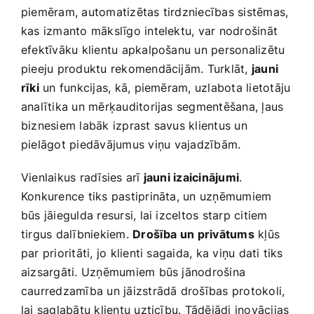
piemēram,‌ automatizētas tirdzniecības sistēmas,
kas izmanto mākslīgo intelektu, var nodrošināt
efektīvāku klientu apkalpošanu un personalizētu
pieeju​ produktu rekomendācijām. Turklāt,
jauni
rīki
un funkcijas, kā, piemēram, uzlabota lietotāju
analītika un mērķauditorijas segmentēšana, ļaus
biznesiem labāk izprast savus klientus un
pielāgot piedāvājumus viņu ⁤vajadzībām.
Vienlaikus radīsies arī
jauni izaicinājumi
.
Konkurence tiks pastiprināta, un uzņēmumiem
būs jāiegulda resursi, lai izceltos starp citiem​
tirgus dalībniekiem.
Drošība un privātums
kļūs
par prioritāti, jo klienti sagaida, ka viņu dati tiks
aizsargāti. Uzņēmumiem būs jānodrošina
caurredzamība un jāizstrādā drošības protokoli,⁣
lai saglabātu klientu‌ uzticību. Tādējādi inovācijas‌