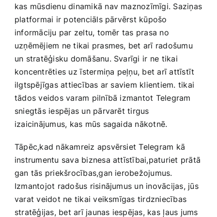
kas mūsdienu dinamikā nav maznozīmīgi. Saziņas
platformai ir potenciāls pārvērst kūpošo
‍informāciju par zeltu, tomēr tas prasa no
uzņēmējiem ne tikai prasmes, bet arī radošumu
un stratēģisku domāšanu. Svarīgi ⁢ir ne tikai
koncentrēties uz⁣ īstermiņa peļņu, bet arī attīstīt
ilgtspējīgas attiecības ar saviem klientiem. tikai
tādos veidos varam pilnībā izmantot Telegram
sniegtās iespējas un pārvarēt tirgus
izaicinājumus, kas mūs sagaida nākotnē.
Tāpēc,kad nākamreiz apsvērsiet Telegram kā
instrumentu sava biznesa attīstībai,paturiet prātā
gan tās ​priekšrocības,gan ierobežojumus.
Izmantojot radošus risinājumus un inovācijas, jūs
varat veidot ne tikai veiksmīgas tirdzniecības
stratēģijas, bet arī jaunas iespējas, kas ⁢ļaus jums