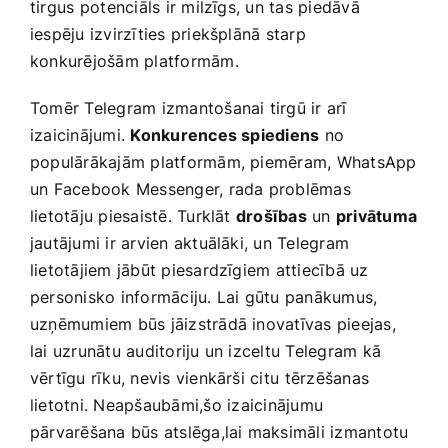
tirgus⁢ potenciāls ir ‌milzīgs, un tas piedāvā
iespēju izvirzīties priekšplānā starp
konkurējošām platformām.
Tomēr Telegram izmantošanai tirgū ir arī
izaicinājumi.
Konkurences spiediens
no
populārākajām platformām, piemēram, WhatsApp
un ‍Facebook ‌Messenger, rada problēmas
lietotāju piesaistē. Turklāt
drošības
un
privātuma
jautājumi ir arvien aktuālāki, un Telegram
lietotājiem jābūt piesardzīgiem attiecībā uz
personisko informāciju. Lai gūtu panākumus,
uzņēmumiem būs jāizstrādā inovatīvas pieejas,
lai uzrunātu auditoriju un izceltu Telegram kā
vērtīgu rīku, nevis vienkārši ‍citu ⁣tērzēšanas
lietotni. Neapšaubāmi,šo ⁣izaicinājumu‍
pārvarēšana būs atslēga,lai maksimāli izmantotu