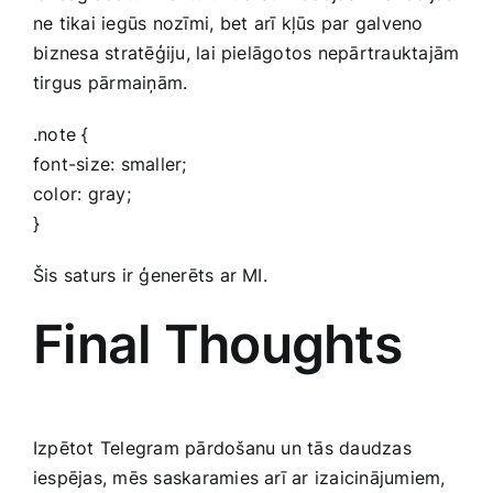
ne tikai iegūs nozīmi, bet ⁣arī kļūs par galveno
⁣biznesa stratēģiju, lai pielāgotos nepārtrauktajām
tirgus⁣ pārmaiņām.
.note {
font-size: smaller;
color: gray;
⁣}
Šis saturs ir ģenerēts ar MI.
Final Thoughts
Izpētot Telegram pārdošanu un tās daudzas
iespējas, mēs saskaramies​ arī ar izaicinājumiem,