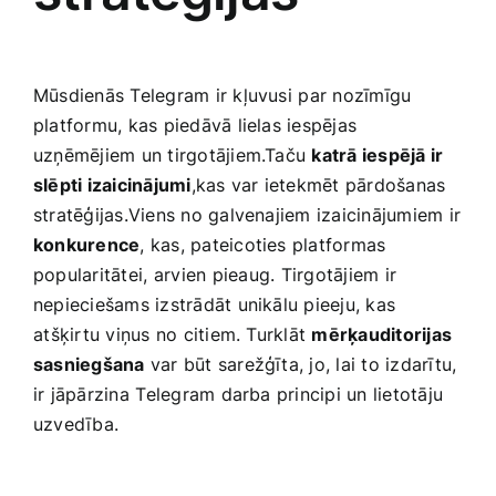
Mūsdienās Telegram ir kļuvusi⁢ par nozīmīgu
platformu, kas piedāvā lielas iespējas
uzņēmējiem un tirgotājiem.Taču
katrā iespējā‌ ir
slēpti izaicinājumi
,kas var ietekmēt pārdošanas ​
stratēģijas.Viens no galvenajiem izaicinājumiem ir
konkurence
, kas, ‍pateicoties platformas
popularitātei,⁣ arvien⁤ pieaug.‍ Tirgotājiem ir
nepieciešams izstrādāt unikālu pieeju, kas
⁢atšķirtu viņus no citiem. Turklāt
mērķauditorijas
sasniegšana
var būt sarežģīta, jo, lai to izdarītu,
ir jāpārzina ⁢Telegram darba principi un lietotāju
uzvedība.