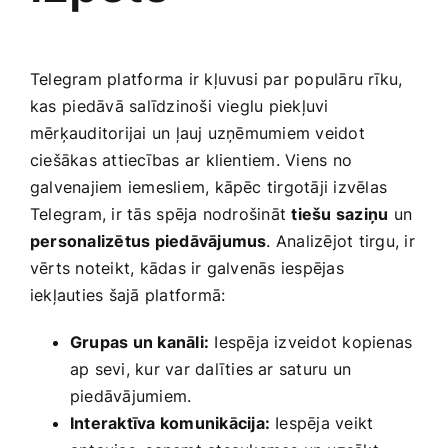
Telegram platforma ir kļuvusi par populāru rīku,
kas ⁢piedāvā salīdzinoši vieglu piekļuvi
mērķauditorijai un ļauj uzņēmumiem veidot
ciešākas attiecības ar klientiem. Viens no
galvenajiem iemesliem, kāpēc tirgotāji izvēlas
Telegram, ir tās⁣ spēja nodrošināt
tiešu saziņu
un
personalizētus piedāvājumus
. ​Analizējot tirgu, ir
vērts noteikt, kādas ir galvenās iespējas
iekļauties šajā platformā:
Grupas​ un kanāli:
Iespēja izveidot kopienas
ap sevi, kur var dalīties ar saturu un
piedāvājumiem.
Interaktīva komunikācija:
Iespēja veikt‍