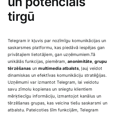
un potenciāls
tirgū
Telegram ir kļuvis par nozīmīgu komunikācijas un
saskarsmes⁤ platformu, kas piedāvā iespējas gan
⁣privātajiem lietotājiem, gan uzņēmumiem.Tā
unikālās funkcijas, piemēram,
anonimitāte
,
grupu
tērzēšanas
un
multimedia atbalsts
, ļauj veidot
dinamiskas un efektīvas‍ komunikāciju stratēģijas.
Uzņēmumi var izmantot Telegram, lai veidotu
savu zīmolu kopienas un sniegtu klientiem
mērķtiecīgu informāciju, izmantojot kanālus ⁤un
tērzēšanas ⁢grupas, kas veicina tiešu saskarsmi un
atbalstu. Pateicoties ‍šīm funkcijām, Telegram