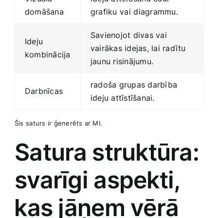
domāšana
‍grafiku ⁢vai ⁤diagrammu.
Savienojot divas vai
Ideju
vairākas idejas, lai radītu
kombinācija
jaunu risinājumu.
radoša grupas darbība
Darbnīcas
ideju attīstīšanai.
Šis⁢ saturs ir ģenerēts ar MI.
Satura ⁢struktūra:
svarīgi aspekti,
⁤kas jāņem vērā