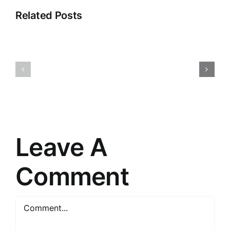
Related Posts
Klientu
Ievads
pieredze:
klientu
ceļš
apkalpošanā:
uz
Veikala
izcilību
panākumu
un
atslēga
uzticību
Leave A
Comment
Comment