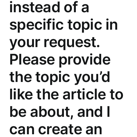
instead of a
Medicīnas preces
specific topic in
Mobilie telefoni, planšetdatori
your request.
Pakalpojumi
Please provide
Pārtikas preces
the topic you’d
Preces birojam
like the article to
Preces pieaugušajiem
be about, and I
can create an
Rotaļlietas, bērnu preces