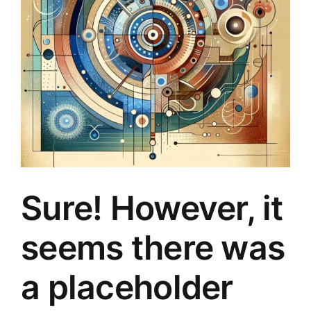
Jaunākie pārdevēji
Grāmatas
Pirktākās preces
Gudrā māja
Raksti
Mājai un remontam
Mājražotājiem
Sure! However, it
Mājsaimniecības preces
seems there was
Mēbeles un interjers
a placeholder