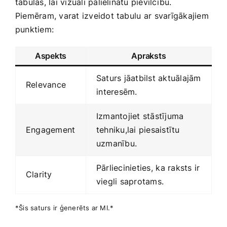
tabulas, lai vizuāli palielinātu pievilcību.
Piemēram, varat‌ izveidot tabulu ar ⁤svarīgākajiem
punktiem:
Aspekts
Apraksts
Saturs jāatbilst aktuālajām
Relevance
⁤interesēm.
Izmantojiet stāstījuma
Engagement
tehniku,lai piesaistītu
uzmanību.
Pārliecinieties, ⁤ka raksts ‌ir
Clarity
viegli saprotams.
*Šis saturs‍ ir ģenerēts‍ ar MI.*