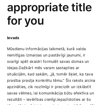
appropriate title
Smaržas, kosmētika
for you
Sports, tūrisms un atpūta
TV un Sadzīves tehnika
Ievads
Mūsdienu informācijas laikmetā, kurā valda
Zoo preces
nemitīgas izmaiņas un pastāvīgi jaunumi, ir
svarīgi spēt skaidri formulēt savas domas un
idejas.Dažkārt mēs varam sastapties ar
situācijām,⁢ kad sakām, „jā, tomēr šķiet, ka tava
prasība prasīja⁢ konkrētu tēmu.”⁣ Šis‌ raksts ⁤aicina
apzināties, cik nozīmīgi ir precizēt⁣ un izklāstīt
savas vēlmes, lai komunikācija būtu⁤ efektīva ⁣un
rezultāti – ievērības cienīgi.Iepazīstoties‌ ar šo