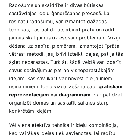
Radošums ‍un skaidrība ir divas būtiskas
sastāvdaļas ideju⁣ ģenerēšanas procesā. Lai
rosinātu radošumu, ⁣var izmantot dažādas
tehnikas, kas⁢ palīdz ⁤atslābināt prātu un radīt
jaunus skatījumus uz esošām problēmām. Vīziju
dēšana​ uz papīra, piemēram, izmantojot “prāta
vētras” metodi,⁤ ļauj brīvi ‍izteikt ​idejas, pat ja tās
šķiet neparastas. Turklāt, ‌šādā veidā var ‌izdarīt
savus secinājumus pat no visneparastākajām
idejām, kas savukārt var novest pie jauniem
risinājumiem. Ideju vizualizēšana caur
grafiskām
reprezentācijām
vai‌
diagrammām
⁢ var palīdzēt
organizēt domas un ⁣saskatīt saiknes starp
konkrētām idejām.
Vēl viena‌ efektīva tehnika ir ideju kombinācija,
kad vairākas idejas tiek savienotas, lai radītu