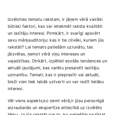
Izvēloties tematu rakstam, ⁢ir⁢ jāņem vērā vairāki
būtiski faktori, kas var ietekmēt raksta kvalitāti
un⁤ lasītāju interesi. Pirmkārt, ir svarīgi apsvērt
⁤savu‍ mērķauditoriju: kas ir tie cilvēki, kuriem jūs
⁤rakstāt? Lai temats‍ patiešām uzrunātu, ⁣tas
jāizvēlas, ņemot⁢ vērā ‌viņu intereses un
vajadzības. Otrkārt, izpētiet esošās tendences un
aktuāli‌ jautājumi, kas varētu piesaistīt‍ lasītāju⁢
uzmanību. Temati, kas ir pieprasīti vai aktuāli,
bieži vien tiek labāk uztverti​ un var radīt lielāku
interesi.
Vēl viens aspekts,ko ņemt vērā,ir jūsu personīgā
aizraušanās un ekspertīze attiecībā‌ uz izvēlēto ​
tēmu. Ja jūs rakstāt ⁢par to, ko patiešām pazīstat