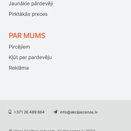
Jaunākie pārdevēji
Pirktākās preces
PAR MUMS
Pircējiem
Kļūt par pardevēju
Reklāma
+371 26 489 664
info@akcijascenas.lv
© Visas tiesības paturam. Akcijascenas.lv 2024