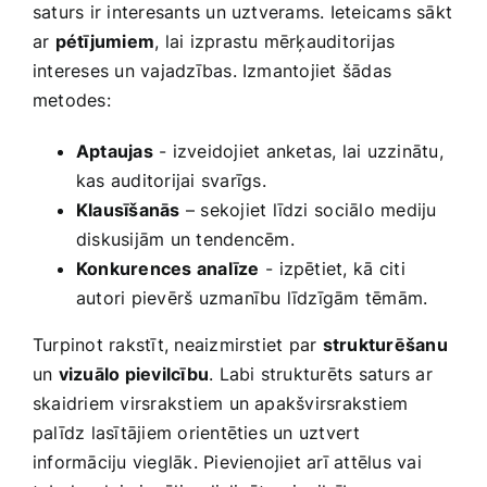
saturs ir interesants un uztverams. ​Ieteicams sākt
ar
pétījumiem
, lai izprastu mērķauditorijas
intereses un vajadzības. Izmantojiet ​šādas
metodes:
Aptaujas
-‌ izveidojiet anketas,‍ lai uzzinātu,
kas auditorijai svarīgs.
Klausīšanās
– sekojiet līdzi ⁣sociālo mediju
diskusijām​ un tendencēm.
Konkurences analīze
-⁢ izpētiet, kā⁢ citi
autori pievērš uzmanību līdzīgām tēmām.
Turpinot rakstīt, neaizmirstiet​ par
strukturēšanu
un
vizuālo pievilcību
. Labi strukturēts saturs ‌ar
skaidriem ‍virsrakstiem un apakšvirsrakstiem
palīdz lasītājiem ​orientēties un uztvert
informāciju vieglāk. Pievienojiet arī attēlus vai