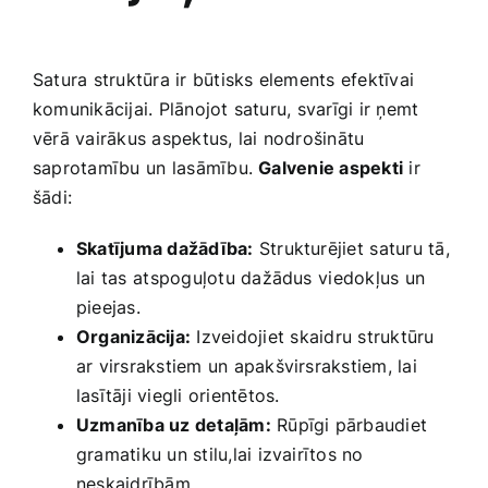
Satura struktūra ir būtisks elements efektīvai
komunikācijai. Plānojot‌ saturu, svarīgi‍ ir ņemt
vērā vairākus aspektus, lai nodrošinātu
saprotamību ⁣un lasāmību.
Galvenie aspekti
ir⁣
šādi:
Skatījuma dažādība:
Strukturējiet ⁣saturu tā,
lai tas ⁣atspoguļotu dažādus ⁤viedokļus un
pieejas.
Organizācija:
Izveidojiet ⁣skaidru struktūru
ar virsrakstiem un apakšvirsrakstiem, lai
lasītāji viegli orientētos.
Uzmanība uz detaļām:
Rūpīgi pārbaudiet
gramatiku un stilu,lai izvairītos no
neskaidrībām.