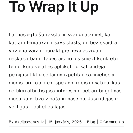
To Wrap It Up
Lai ⁤noslēgtu šo ⁣rakstu, ir​ svarīgi atzīmēt, ka
katram tematikai ir ⁢savs stāsts, ⁤un bez skaidra ​
virziena varam nonākt pie ⁢nevajadzīgām
neskaidrībām. Tāpēc aicinu ​jūs sniegt konkrētu
tēmu, kuru vēlaties aplūkot, jo katra ideja
pelnījusi tikt izceltai un izpētītai. sazinieties ar
mums, un kopīgiem spēkiem radīsim saturu, kas
ne tikai atbildīs jūsu interesēm, bet arī bagātinās
mūsu kolektīvo zināšanu baseinu. Jūsu idejas ir
vērtīgas – dalieties tajās!
By
Akcijascenas.lv
|
16. janvāris, 2026.
|
Blog
|
0 Comments