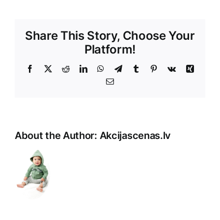
Share This Story, Choose Your
Platform!
Facebook
X
Reddit
LinkedIn
WhatsApp
Telegram
Tumblr
Pinterest
Vk
Xing
E-
Pasts
About the Author:
Akcijascenas.lv