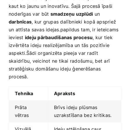
kaut​ ko jaunu un inovatīvu. Šajā procesā īpaši
noderīgas var⁣ būt
smadzeņu uzplūdi
un
darbnīcas
, ‌kur grupas dalībnieki kopā apspriež
un attīsta savas ‌idejas.papildus ⁢tam, ‍ir ieteicams
ieviest
ideju pārbaudīšanas procesu
, kur tiek
izvērtēta ideju realizējamība un tās pozitīvie
aspekti.Šādi organizēta pieeja​ var radīt
skaidrību, veicinot ne tikai radošumu, bet arī
stratēģisku domāšanu ideju ģenerēšanas ​
procesā.⁤
Tehnika
Apraksts
Prāta
Brīvs ideju plūsmas
vētras
uzrakstīšana bez kritikas.
Vizuālā⁤
Ideju attēlošana caur