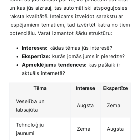
un kas jūs aizrauj, tas automātiski atspoguļosies
raksta kvalitātē. Ieteicams izveidot sarakstu ar
iespējamiem ⁣tematiem, tad ⁢izvērtēt katra no ⁢tiem
‍potenciālu. Varat izmantot šādu ‍struktūru:
Intereses:
kādas tēmas​ jūs ⁢interesē?
Ekspertīze:
kurās⁣ jomās jums ir pieredze?
Apmeklējumu tendences:
kas‌ pašlaik ir
aktuāls internetā?
Tēma
Interese
Ekspertīze
Veselība ⁢un
Augsta
Zema
labsajūta
Tehnoloģiju
Zema
Augsta
jaunumi