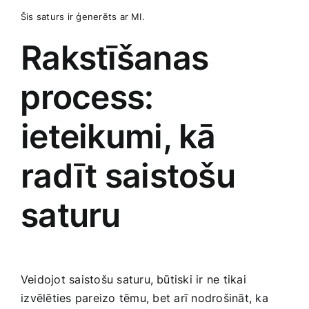
Šis saturs ir ģenerēts‍ ar MI.
Rakstīšanas
⁣process:⁣
ieteikumi, kā
radīt saistošu
saturu
Veidojot saistošu saturu, būtiski ir ne tikai
⁢izvēlēties pareizo tēmu,⁢ bet ‍arī ​nodrošināt, ka⁤