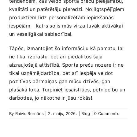
⁢tendencēm,⁣ kas veido ‌sporta preču pieejamību,
kvalitāti un⁣ patērētāju⁢ pieredzi. No ilgtspējīgiem
produktiem līdz personalizētām iepirkšanās
iespējām – ‌katrs ⁤solis mūs virza tuvāk aktīvākai⁢
un veselīgākai sabiedrībai.
Tāpēc, ⁢izmantojiet ‌šo⁤ informāciju kā pamatu,‌ lai‍
ne tikai⁤ izprastu, bet arī ⁣piedalītos šajā
‍aizraujošajā attīstībā. Sporta preču nozare ir‌ ne
tikai⁣ uzņēmējdarbība, bet⁣ arī ⁤iespēja veidot
pozitīvas pārmaiņas gan mūsu ‌dzīvēs, gan
plašākā lokā. Turpiniet iesaistīties, pētniecību un
darboties,‌ jo nākotne ir⁣ jūsu rokās!
By
Raivis Bernāns
|
2. maijs, 2026.
|
Blog
|
0 Comments