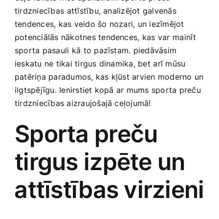
Smaržas, kosmētika
tirdzniecības⁢ attīstību, analizējot galvenās
tendences, kas veido šo nozari, un iezīmējot‌
potenciālās nākotnes tendences, kas ⁣var⁢ mainīt
Sports, tūrisms un atpūta
sporta pasauli kā⁣ to pazīstam. ‍piedāvāsim
ieskatu ne tikai tirgus dinamika, bet ⁤arī mūsu
TV un Sadzīves tehnika
patēriņa paradumos, kas kļūst​ arvien moderno un
ilgtspējīgu. Ienirstiet ​kopā ar mums sporta preču⁣
tirdzniecības aizraujošajā ceļojumā!
Zoo preces
Sporta preču
tirgus izpēte un
⁢attīstības virzieni