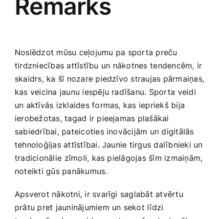
Remarks
Noslēdzot mūsu ceļojumu⁢ pa sporta preču
tirdzniecības attīstību un ⁣nākotnes ⁤tendencēm, ir
skaidrs, ka ‍šī​ nozare ‌piedzīvo straujas pārmaiņas,‌
kas veicina jaunu iespēju radīšanu. Sporta ⁢veidi
un aktīvās ‌izklaides formas, kas iepriekš bija
ierobežotas,​ tagad ir pieejamas plašākai⁣
sabiedrībai, pateicoties inovācijām un digitālās
tehnoloģijas ‍attīstībai. Jaunie tirgus dalībnieki ‌un
tradicionālie⁣ zīmoli, kas pielāgojas šīm ​izmaiņām,
noteikti‍ gūs panākumus.
Apsverot nākotni, ir svarīgi saglabāt atvērtu
prātu pret‌ jauninājumiem un sekot līdzi