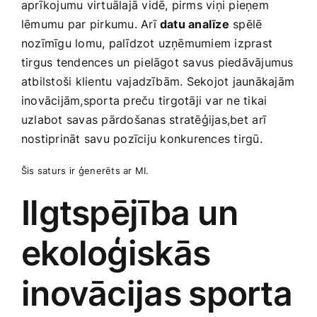
aprīkojumu virtuālajā vidē, pirms viņi pieņem
lēmumu⁢ par pirkumu. Arī
datu analīze
spēlē
nozīmīgu lomu, palīdzot uzņēmumiem izprast‍
tirgus tendences un ⁣pielāgot savus piedāvājumus
atbilstoši klientu⁤ vajadzībām. Sekojot jaunākajām
inovācijām,sporta preču⁢ tirgotāji ‌var ne tikai
uzlabot savas pārdošanas⁤ stratēģijas,bet ⁣arī
nostiprināt​ savu pozīciju⁤ konkurences tirgū.
Šis saturs ⁤ir⁤ ģenerēts⁤ ar MI.
Ilgtspējība ‍un‍
ekoloģiskās
inovācijas⁢ sporta