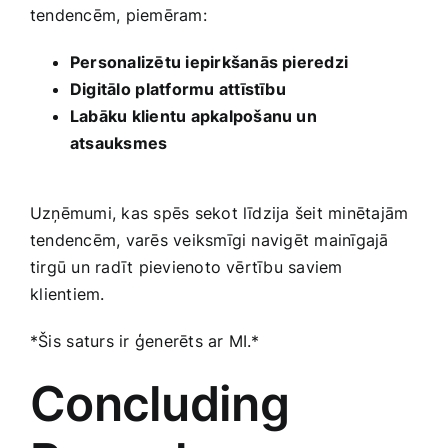
‌tendencēm,​ piemēram:
Personalizētu iepirkšanās pieredzi
Digitālo ⁣platformu​ attīstību
Labāku klientu apkalpošanu un
atsauksmes
Uzņēmumi, kas spēs sekot līdzija šeit minētajām
tendencēm, varēs‌ veiksmīgi navigēt‍ mainīgajā
tirgū un‌ radīt pievienoto vērtību saviem
⁢klientiem.
*Šis ⁤saturs ir ģenerēts ar MI.*
Concluding