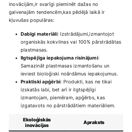
inovācijām,ir⁣ svarīgi pieminēt‍ dažas no
galvenajām tendencēm,kas ​pēdējā laikā ir
kļuvušas ⁢populāras: ​
Dabīgi materiāli
: Izstrādājumi,izmantojot
organiskās kokvilnas vai 100% ⁤pārstrādātas‌
plastmasas.
Ilgtspējīga iepakojuma risinājumi
:
Samazināt plastmasas izmantošanu un
ieviest bioloģiski noārdāmus ‌iepakojumus.
Praktiski apģērbi
: Produkti, kas ne tikai
izskatās labi, bet arī ir ilgtspējīgi
izmantojam, piemēram,​ apģērbs, kas
izgatavots no pārstrādātiem materiāliem.
Ekoloģiskās
Apraksts
inovācijas