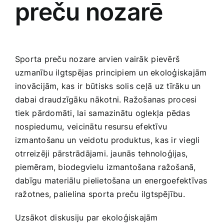
preču nozarē
Sporta preču nozare​ arvien vairāk⁣ pievērš
uzmanību ilgtspējas principiem un ekoloģiskajām
inovācijām, kas ⁢ir būtisks solis ceļā ⁢uz‌ tīrāku un
dabai draudzīgāku nākotni. Ražošanas‍ procesi
tiek⁤ pārdomāti, ‌lai samazinātu oglekļa pēdas
nospiedumu, veicinātu resursu efektīvu
izmantošanu un veidotu produktus,⁢ kas ir viegli
otrreizēji pārstrādājami. jaunās ​tehnoloģijas,
piemēram, biodegvielu ⁢izmantošana ražošanā,
dabīgu materiālu pielietošana un​ energoefektīvas
ražotnes,‍ palielina sporta preču ilgtspējību.
Uzsākot⁤ diskusiju par ekoloģiskajām