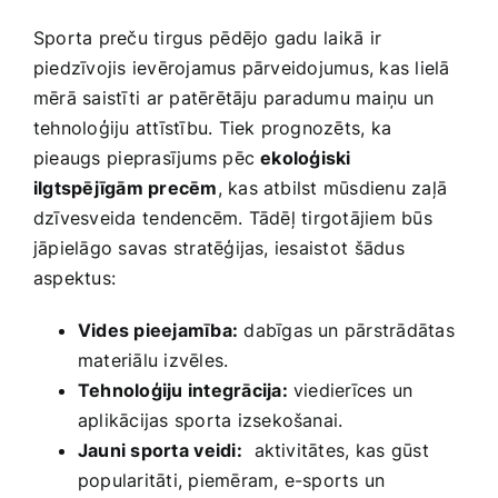
Sporta preču tirgus ⁤pēdējo gadu ⁣laikā ir
piedzīvojis ievērojamus pārveidojumus,‌ kas lielā
mērā saistīti ⁤ar patērētāju paradumu maiņu ​un
tehnoloģiju attīstību.‍ Tiek prognozēts,⁢ ka
pieaugs ⁣pieprasījums pēc
ekoloģiski
ilgtspējīgām precēm
, kas atbilst mūsdienu zaļā
dzīvesveida⁢ tendencēm. Tādēļ​ tirgotājiem ​būs
jāpielāgo savas stratēģijas, ​iesaistot ⁢šādus
aspektus:
Vides pieejamība:
dabīgas un pārstrādātas
materiālu izvēles.
Tehnoloģiju integrācija:
viedierīces un
aplikācijas sporta izsekošanai.
Jauni sporta ⁢veidi:
⁤ aktivitātes,⁢ kas gūst
popularitāti, piemēram, e-sports un