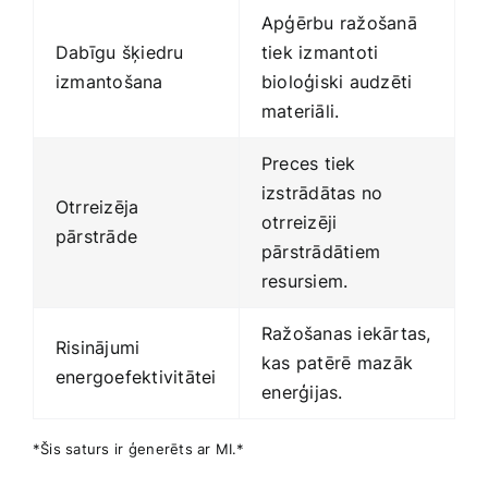
Apģērbu ražošanā
Dabīgu ⁢šķiedru
tiek izmantoti
izmantošana
bioloģiski audzēti
materiāli.
Preces tiek‌
izstrādātas no
Otrreizēja⁣
otrreizēji⁢
pārstrāde
pārstrādātiem
resursiem.
Ražošanas iekārtas,
Risinājumi
kas patērē⁢ mazāk
energoefektivitātei
⁢enerģijas.
*Šis saturs‍ ir ⁢ģenerēts ar‌ MI.*