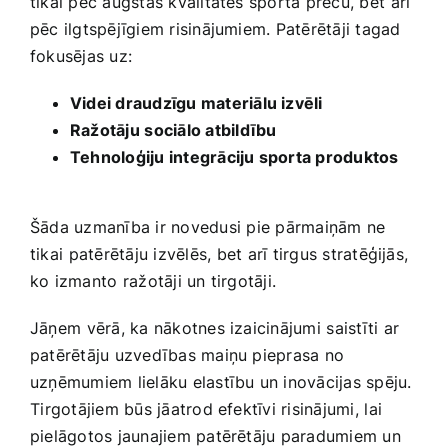
tikai ‍pēc augstas kvalitātes sporta preču, bet⁤ arī⁤
pēc‍ ilgtspējīgiem risinājumiem. Patērētāji tagad
fokusējas uz: ⁣
Videi draudzīgu​ materiālu‍ izvēli
Ražotāju ⁣sociālo atbildību
Tehnoloģiju integrāciju sporta produktos
⁣ ⁢
Šāda uzmanība ir novedusi⁣ pie pārmaiņām ne
tikai⁣ patērētāju izvēlēs, ⁢bet arī tirgus stratēģijās,
ko izmanto⁣ ražotāji un tirgotāji.
Jāņem ⁤vērā, ka nākotnes ‍izaicinājumi ⁤saistīti ar
patērētāju uzvedības maiņu pieprasa no
uzņēmumiem lielāku elastību un inovācijas spēju.
⁣Tirgotājiem būs jāatrod efektīvi risinājumi, ⁣lai
pielāgotos jaunajiem patērētāju paradumiem un