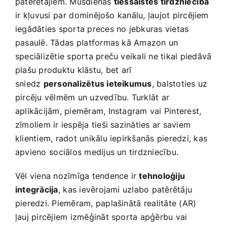
patērētājiem. Mūsdienās
tiešsaistes tirdzniecība
ir⁣ kļuvusi⁢ par ⁢dominējošo kanālu, ļaujot pircējiem
iegādāties ‌sporta preces no jebkuras vietas‌
pasaulē. Tādas⁢ platformas kā Amazon un
speciālizētie sporta preču veikali ne‍ tikai piedāvā
‍plašu produktu klāstu, ⁣bet arī
sniedz
personalizētus ieteikumus
, balstoties uz
pircēju vēlmēm un uzvedību. Turklāt ar
aplikācijām, piemēram, Instagram vai ​Pinterest,
zīmoliem ir iespēja tieši sazināties ar saviem
klientiem, radot​ unikālu iepirkšanās pieredzi, kas
apvieno⁣ sociālos medijus un tirdzniecību.
Vēl viena nozīmīga tendence‍ ir
tehnoloģiju
integrācija
, ⁤kas ievērojami uzlabo patērētāju⁢
pieredzi. Piemēram, paplašinātā ⁤realitāte (AR)
ļauj pircējiem izmēģināt sporta ‍apģērbu vai