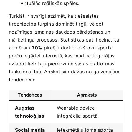
virtuālās⁣ reāliskās spēles.
Turklāt ​ir svarīgi atzīmēt, ‍ka tiešsaistes⁣
tirdzniecība turpina dominēt tirgū, veicot
nozīmīgas izmaiņas ⁢daudzos pārdošanas un
mārketinga procesos. Statistikas‍ dati ‌liecina, ka
apmēram
70%
pircēju‌ dod priekšroku sporta
preču iegādei internetā, kas mudina tirgotājus
⁢uzlabot ⁣lietotāju pieredzi un savas platformas ​
funkcionalitāti. Apskatīsim dažas⁣ no ‍galvenajām‍
tendencēm:
Tendences
Apraksts
Augstas
Wearable device
tehnoloģijas
integrācija sportā.
Social media
Ietekmētāju loma‌ sporta