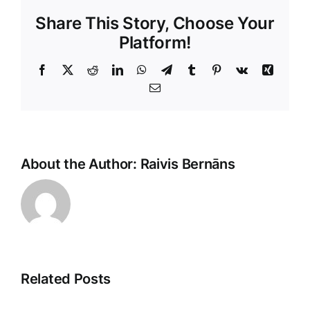
Share This Story, Choose Your
Platform!
Facebook
X
Reddit
LinkedIn
WhatsApp
Telegram
Tumblr
Pinterest
Vk
Xing
E-
Pasts
About the Author:
Raivis Bernāns
Related Posts
E-
Klientu