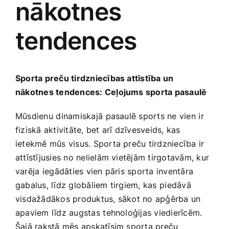
nākotnes
Medicīnas preces
tendences
Mobilie telefoni, planšetdatori
Pakalpojumi
Sporta preču tirdzniecības attīstība un
nākotnes tendences: Ceļojums ‍sporta pasaulē
Pārtikas preces
Mūsdienu ⁢dinamiskajā ⁣pasaulē sports ne ‍vien⁤ ir
fiziskā aktivitāte, bet arī dzīvesveids, ​kas
Preces birojam
ietekmē mūs visus. Sporta preču‍ tirdzniecība ir
attīstījusies‍ no nelielām vietējām tirgotavām, kur
varēja⁤ iegādāties vien pāris sporta inventāra
Preces pieaugušajiem
gabalus, līdz globāliem tirgiem, kas⁣ piedāvā
visdažādākos produktus, sākot no apģērba un​
Rotaļlietas, bērnu preces
apaviem līdz augstas ⁣tehnoloģijas viedierīcēm.⁤
Šajā ‍rakstā mēs apskatīsim sporta preču