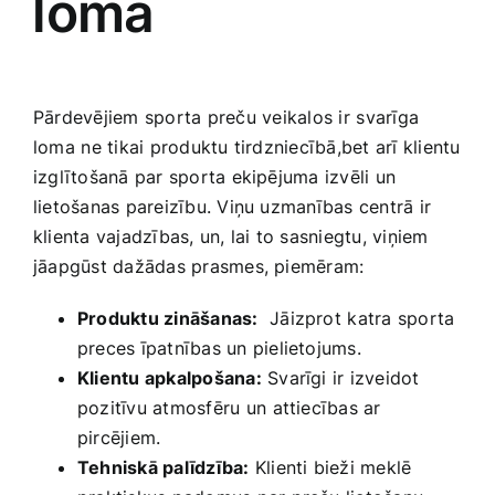
⁤loma
Pārdevējiem sporta‍ preču⁣ veikalos ir⁢ svarīga
loma⁤ ne tikai produktu ‍tirdzniecībā,bet arī klientu
izglītošanā par‍ sporta ekipējuma ‍izvēli‍ un
lietošanas pareizību. Viņu uzmanības centrā ir‍
klienta vajadzības, un, lai to sasniegtu, viņiem
jāapgūst dažādas prasmes, piemēram:
Produktu zināšanas:
‌ Jāizprot ⁤katra sporta
preces īpatnības un pielietojums.
Klientu ‍apkalpošana:
Svarīgi ir ‍izveidot
pozitīvu atmosfēru ⁢un attiecības ar
pircējiem.
Tehniskā ‌palīdzība:
Klienti bieži meklē