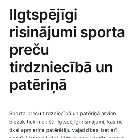
Ilgtspējīgi
risinājumi sporta
preču⁢
tirdzniecībā un
patēriņā
Sporta preču tirdzniecībā un patēriņā arvien
biežāk tiek meklēti​ ilgtspējīgi risinājumi, kas ne
tikai apmierina patērētāju vajadzības, bet arī‍