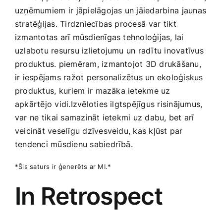
uzņēmumiem ⁤ir jāpielāgojas un jāiedarbina ⁢jaunas⁣
stratēģijas. Tirdzniecības ​procesā⁣ var ⁣tikt
‌izmantotas arī mūsdienīgas tehnoloģijas, lai
uzlabotu resursu izlietojumu un radītu inovatīvus
produktus. piemēram, izmantojot 3D drukāšanu,‍
ir iespējams ražot personalizētus un ekoloģiskus
‌produktus,⁤ kuriem ir ⁣mazāka ietekme uz
apkārtējo vidi.Izvēloties ilgtspējīgus risinājumus,
‍var ne⁤ tikai samazināt ietekmi uz dabu, bet arī‌
veicināt veselīgu dzīvesveidu, ‍kas kļūst par
‌tendenci mūsdienu sabiedrībā.
*Šis saturs ir ģenerēts ar MI.*
In Retrospect