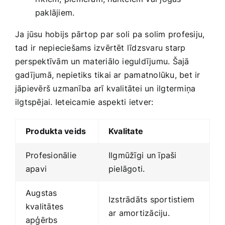
paklājiem.
Ja jūsu hobijs pārtop par⁤ soli pa solim profesiju,
tad ir nepieciešams​ izvērtēt līdzsvaru​ starp
perspektīvām un ⁣materiālo ieguldījumu. Šajā
gadījumā, nepietiks tikai ar pamatnolūku, bet ir
‍jāpievērš uzmanība arī kvalitātei un ​ilgtermiņa
ilgtspējai. Ieteicamie⁢ aspekti ietver:
Produkta veids
Kvalitate
Profesionālie
Ilgmūžīgi ⁣un īpaši
apavi
pielāgoti.
Augstas
Izstrādāts sportistiem
‌kvalitātes
ar amortizāciju.
apģērbs