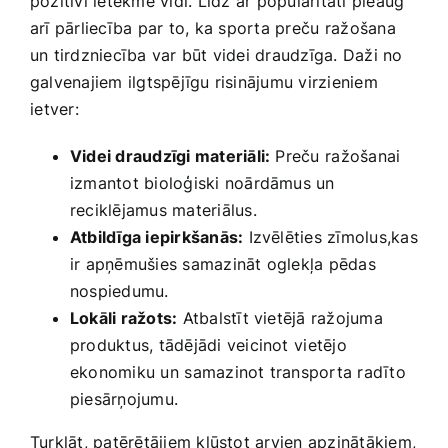
pozitīvi‍ ietekmē ​vidi. Līdz ar⁤ popularitāti pieaug​
arī pārliecība par to,⁣ ka sporta preču ⁤ražošana
un tirdzniecība var būt videi draudzīga. Daži no
galvenajiem ilgtspējīgu risinājumu virzieniem
⁣ietver:
Videi draudzīgi materiāli:
Preču ⁤ražošanai
‌izmantot bioloģiski noārdāmus un
reciklējamus materiālus.
Atbildīga iepirkšanās:
​Izvēlēties zīmolus,kas‍
ir apņēmušies samazināt oglekļa pēdas
nospiedumu.
Lokāli ražots:
Atbalstīt vietējā ražojuma‌
produktus, tādējādi veicinot ⁤vietējo
ekonomiku un ⁣samazinot ​transporta radīto
piesārņojumu.
Turklāt, patērētājiem kļūstot arvien apzinātākiem,