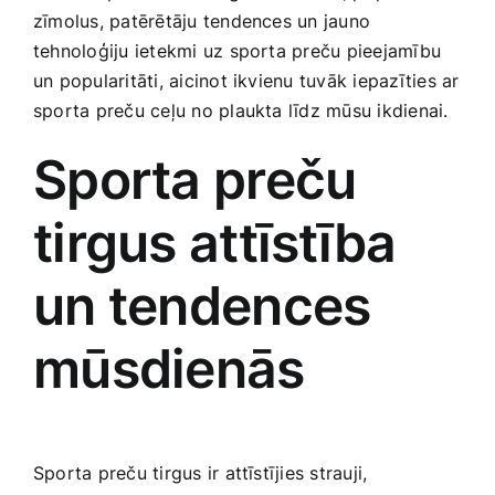
zīmolus, ​patērētāju tendences un jauno
Smaržas, kosmētika
tehnoloģiju ietekmi uz ​sporta preču pieejamību
un ​popularitāti, aicinot ikvienu ​tuvāk iepazīties ar
Sports, tūrisms un atpūta
‌sporta preču ceļu‌ no plaukta‍ līdz mūsu ikdienai.
Sporta ‍preču
TV un Sadzīves tehnika
tirgus attīstība
Zoo preces
un tendences⁣
mūsdienās
Sporta preču tirgus ir attīstījies strauji,