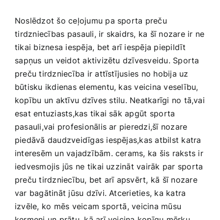
Noslēdzot šo ceļojumu pa sporta preču
⁢tirdzniecības⁢ pasauli, ir skaidrs, ka šī nozare ⁤ir⁣ ne
tikai biznesa iespēja, bet arī ​iespēja piepildīt
⁤sapņus un veidot aktivizētu dzīvesveidu. Sporta
preču tirdzniecība ir attīstījusies no hobija uz
būtisku ikdienas elementu, kas veicina veselību,
kopību un⁣ aktīvu⁢ dzīves ⁣stilu. Neatkarīgi no tā,vai
esat entuziasts,kas tikai sāk apgūt ⁢sporta
pasauli,vai profesionālis ar ‍pieredzi,šī ​nozare
piedāvā daudzveidīgas ‍iespējas,kas atbilst katra‍
interesēm un vajadzībām. cerams, ka šis raksts ir
iedvesmojis jūs ⁣ne tikai‌ uzzināt vairāk par sporta
preču tirdzniecību, bet arī apsvērt, kā šī nozare
var bagātināt jūsu dzīvi. Atcerieties, ka katra
izvēle, ko mēs veicam sportā, veicina mūsu
ķermeni un prātu, kā arī veicina kopīgu ‌mērķu