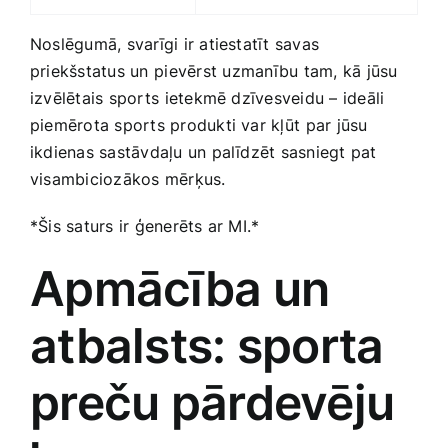
Noslēgumā, svarīgi ir atiestatīt savas
priekšstatus un⁢ pievērst ⁤uzmanību tam, kā jūsu
izvēlētais‌ sports ⁤ietekmē dzīvesveidu – ideāli
piemērota sports produkti var kļūt⁢ par jūsu
ikdienas sastāvdaļu ‌un palīdzēt sasniegt pat
visambiciozākos mērķus.
*Šis saturs ir ģenerēts ar MI.*
Apmācība un
atbalsts: sporta
preču pārdevēju