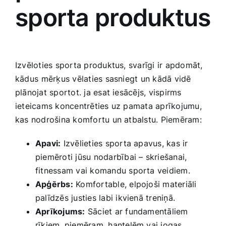
sporta produktus
Izvēloties sporta produktus, svarīgi ir apdomāt,
kādus ⁤mērķus vēlaties sasniegt un kādā vidē
plānojat sportot. ja esat​ iesācējs, vispirms
ieteicams koncentrēties uz pamata aprīkojumu,
kas nodrošina komfortu ​un atbalstu. ​Piemēram:
Apavi:
​Izvēlieties ​sporta apavus, kas ir
piemēroti jūsu nodarbībai – skriešanai,
fitnessam vai komandu sporta veidiem.
Apģērbs:
‌Komfortable, elpojoši materiāli
palīdzēs justies labi ikvienā treniņā.
Aprīkojums:
Sāciet ar ​fundamentāliem
rīkiem, piemēram, hantelēm vai jogas⁣