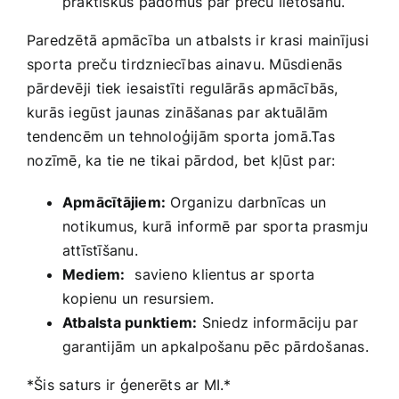
praktiskus padomus par preču lietošanu.
Paredzētā apmācība un atbalsts ir krasi mainījusi
sporta preču tirdzniecības ainavu. Mūsdienās
pārdevēji ⁢tiek⁢ iesaistīti regulārās apmācībās,⁣
kurās ​iegūst jaunas ​zināšanas par aktuālām
tendencēm un tehnoloģijām sporta jomā.Tas
⁤nozīmē, ka tie ne tikai pārdod, bet kļūst par:
Apmācītājiem:
Organizu darbnīcas un
notikumus, kurā informē par sporta prasmju
‌attīstīšanu.
Mediem:
⁢ savieno klientus ar sporta
kopienu un resursiem.
Atbalsta punktiem:
Sniedz informāciju par
garantijām un apkalpošanu pēc pārdošanas.
*Šis saturs ir ⁢ģenerēts ar MI.*