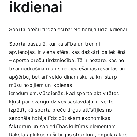
ikdienai
Medicīnas preces
Mobilie telefoni, planšetdatori
Sporta preču tirdzniecība: No hobija līdz ikdienai
Pakalpojumi
Sporta⁣ pasaulē, kur kaislība⁣ un treniņi
apvienojas, ⁣ir viena sfēra, kas dažkārt paliek⁢ ēnā
– sporta preču⁣ tirdzniecība. ‌Tā ir nozare,⁣ kas ne
Pārtikas preces
tikai nodrošina mums nepieciešamās iekārtas un
apģērbu, bet arī veido dinamisku saikni⁤ starp
Preces birojam
mūsu hobijiem un ikdienas
ieradumiem.Mūsdienās, kad sporta aktivitātes⁢
kļūst par ⁣svarīgu dzīves sastāvdaļu, ir vērts
Preces pieaugušajiem
izpētīt, kā‌ sporta preču tirgus⁤ attīstījies no
sezonāla hobija līdz būtiskam ekonomikas
Rotaļlietas, bērnu preces
faktoram un⁢ sabiedrības kultūras ⁣elementam.
Rakstā aplūkosim šī tirgus struktūru,‍ populārākos