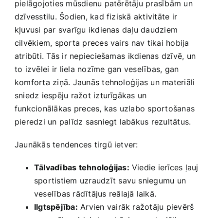
pielāgojoties​ mūsdienu​ patērētāju prasībām un
dzīvesstilu. Šodien, ‌kad fiziskā aktivitāte​ ir
kļuvusi ​par​ svarīgu ikdienas daļu daudziem
cilvēkiem, sporta preces vairs⁢ nav tikai hobija
atribūti. Tās ir nepieciešamas⁢ ikdienas dzīvē, un
to‍ izvēlei⁣ ir liela nozīme gan ⁣veselības, gan
komforta ziņā. Jaunās ‍tehnoloģijas un materiāli
sniedz iespēju ražot izturīgākas un
funkcionālākas⁣ preces, kas uzlabo sportošanas
pieredzi ​un palīdz sasniegt labākus rezultātus.
Jaunākās tendences tirgū‌ ietver:
Tālvadības tehnoloģijas:
Viedie ierīces ļauj
sportistiem uzraudzīt ‌savu sniegumu un
veselības rādītājus reālajā laikā.
Ilgtspējība:
‌Arvien vairāk ražotāju pievērš⁣