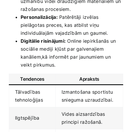
uzmanību videi draudzīgiem⁢ materiāliem un⁢
ražošanas procesiem.
Personalizācija:
Patērētāji izvēlas
pielāgotas preces, kas ​atbilst viņu
individuālajām vajadzībām un gaumei.
Digitālie‍ risinājumi:
Online iepirkšanās un​
sociālie mediji kļūst ‍par galvenajiem
kanāliem,kā informēt par jaunumiem ‍un
veikt pirkumus.
Tendences
Apraksts
Tālvadības
Izmantošana sportistu​
tehnoloģijas
snieguma uzraudzībai.
Vides aizsardzības
Ilgtspējība
principi ražošanā.