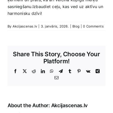
sasniegšanu.Izbaudiet ceļu, kas ved⁤ uz aktīvu un
harmonisku dzīvi!
By
Akcijascenas.lv
|
3. janvāris, 2026.
|
Blog
|
0 Comments
Share This Story, Choose Your
Platform!
Facebook
X
Reddit
LinkedIn
WhatsApp
Telegram
Tumblr
Pinterest
Vk
Xing
E-
Pasts
About the Author:
Akcijascenas.lv
Unfortunately,