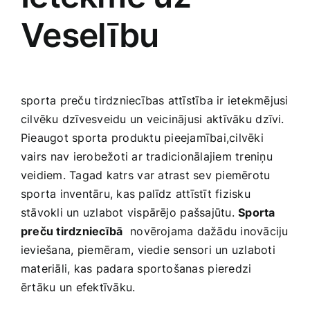
Veselību
sporta preču⁣ tirdzniecības attīstība‍ ir ietekmējusi
cilvēku dzīvesveidu ⁢un veicinājusi ⁣aktīvāku ⁤dzīvi.⁤
Pieaugot sporta produktu⁣ pieejamībai,cilvēki
vairs ⁤nav ierobežoti ar tradicionālajiem treniņu
veidiem. Tagad katrs ⁢var⁣ atrast sev‍ piemērotu⁢
sporta inventāru, kas palīdz attīstīt fizisku
stāvokli un uzlabot ‌vispārējo ⁤pašsajūtu.
Sporta
preču tirdzniecībā
⁤ novērojama dažādu inovāciju
ieviešana,⁤ piemēram, ⁢viedie sensori un uzlaboti
materiāli, ‌kas padara sportošanas⁣ pieredzi
ērtāku un⁣ efektīvāku.