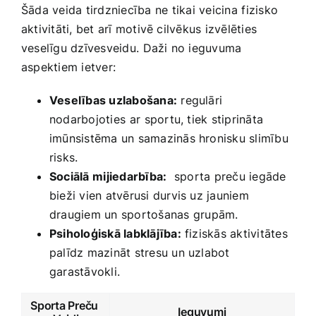
Šāda veida tirdzniecība​ ne ⁣tikai‍ veicina⁤ fizisko⁤
aktivitāti, bet arī motivē cilvēkus izvēlēties
veselīgu dzīvesveidu. ⁣Daži no ieguvuma
aspektiem ietver:
Veselības uzlabošana:
regulāri‍
nodarbojoties⁤ ar ⁢sportu, tiek stiprināta
imūnsistēma un ‌samazinās hronisku slimību
risks.
Sociālā⁢ mijiedarbība:
⁣ sporta preču iegāde
bieži vien ​atvērusi durvis uz jauniem
draugiem un sportošanas⁣ grupām.
Psiholoģiskā labklājība:
fiziskās aktivitātes
palīdz mazināt stresu un uzlabot
garastāvokli.
Sporta Preču ​
Ieguvumi