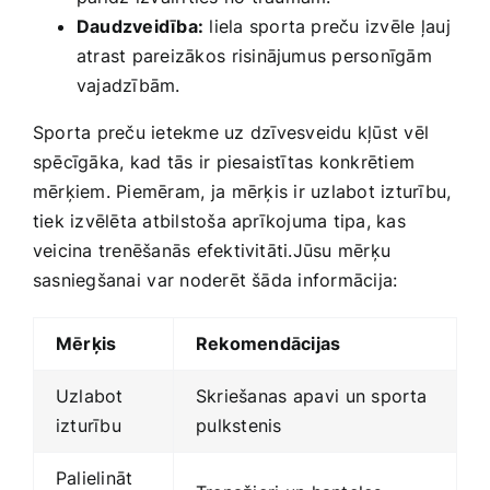
Daudzveidība:
liela sporta preču izvēle⁣ ļauj
atrast pareizākos ⁣risinājumus personīgām
vajadzībām.
Sporta preču ietekme uz ⁢dzīvesveidu kļūst vēl
spēcīgāka, ⁣kad tās ir piesaistītas konkrētiem‌
mērķiem. ‍Piemēram, ⁤ja⁣ mērķis ir uzlabot ‍izturību,
tiek izvēlēta atbilstoša‍ aprīkojuma ‌tipa, kas‌
veicina trenēšanās efektivitāti.Jūsu mērķu
sasniegšanai ⁤var noderēt šāda informācija:
Mērķis
Rekomendācijas
Uzlabot
Skriešanas ⁤apavi⁤ un‍ sporta
izturību
⁤pulkstenis
Palielināt