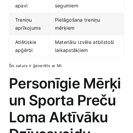
apavi
segumiem
Treniņu
Pielāgošana treniņu
aprīkojums
mērķiem
Atlētiskie
Materiālu izvēle ⁢atbilstoši
apģērbi
laikapstākļiem
Šis ​saturs‍ ir ⁣ģenerēts ar⁤ MI.
Personīgie Mērķi
un⁤ Sporta Preču​
Loma Aktīvāku