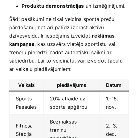
Produktu demonstrācijas
un izmēģinājumi.
Šādi ‌pasākumi ne tikai ⁤veicina sporta preču​
pārdošanu, bet arī‌ palīdz izprast aktīvu
dzīvesveidu. Ir iespējams izveidot‍
reklāmas
kampaņas
, kas uzsvērs vietējo sportistu vai
treneru pieredzi, ‌radot ‍autentisku saikni ⁤ar⁢
sabiedrību. Lai to​ veicinātu, var izveidot tabulu
ar‍ veikalu ‍piedāvājumiem:
Veikals
piedāvājums
Datumi
Sports
20%​ atlaide uz
1.-15.
Pasaules
sporta apģērbu
nov.
Bezmaksas
Fitnesa
2.-3.‍
treniņu
Stacija
dec.