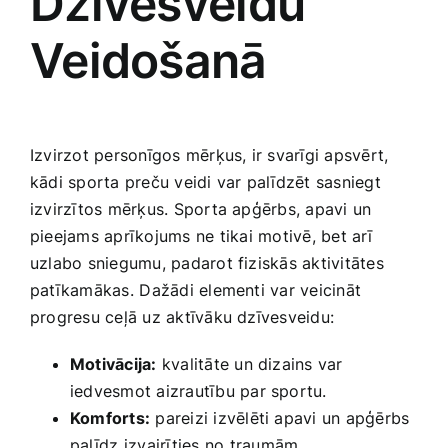
Dzīvesveidu⁣
Veidošanā
Izvirzot personīgos ‌mērķus, ir svarīgi apsvērt,
kādi sporta preču‌ veidi var palīdzēt sasniegt ​
izvirzītos mērķus. Sporta apģērbs, apavi un
pieejams aprīkojums ⁤ne tikai motivē, bet arī
uzlabo sniegumu, padarot fiziskās aktivitātes
patīkamākas. ⁤Dažādi elementi ​var veicināt
progresu ceļā‍ uz aktīvāku dzīvesveidu:
Motivācija:
kvalitāte un dizains var
iedvesmot aizrautību par sportu.
Komforts:
pareizi izvēlēti apavi un apģērbs
palīdz ⁢izvairīties ⁢no traumām.