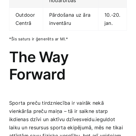
nodarbības
Outdoor
Pārdošana⁤ uz āra
10.-20.
Centrā
inventāru
jan.
*Šis saturs ir⁢ ģenerēts ar MI.*
The ‌Way ​
Forward
Sporta ⁢preču tirdzniecība ir vairāk‌ nekā
vienkārša⁣ preču maiņa – tā ⁤ir saikne starp
ikdienas dzīvi ‍un ⁢aktīvu dzīvesveidu.ieguldot
laiku un resursus sporta ⁤ekipējumā, ‌mēs ne tikai
attīstām savu ‌fizisko veselību, bet arī veidojam​