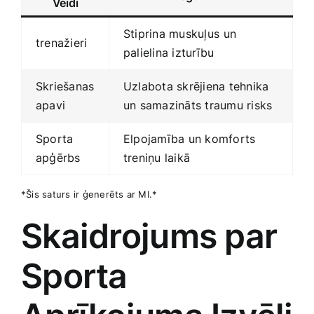
Veidi
Stiprina muskuļus⁤ un
trenažieri
palielina izturību
Skriešanas
Uzlabota skrējiena tehnika
apavi
un samazināts traumu risks
Sporta
Elpojamība un ‍komforts
apģērbs
treniņu ​laikā
*Šis saturs ir ģenerēts ar‌ MI.*
Skaidrojums​ par
Sporta