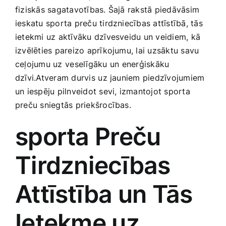
fiziskās sagatavotības. Šajā ‍rakstā piedāvāsim
Smaržas, kosmētika
ieskatu sporta preču tirdzniecības attīstībā, tās
ietekmi uz aktīvāku dzīvesveidu un veidiem, kā‍
Sports, tūrisms un atpūta
izvēlēties pareizo aprīkojumu, lai uzsāktu savu
ceļojumu uz⁣ veselīgāku‍ un⁤ enerģiskāku⁢
TV un Sadzīves tehnika
dzīvi.Atveram durvis⁣ uz jauniem piedzīvojumiem
un iespēju pilnveidot sevi, izmantojot sporta
preču sniegtās priekšrocības.
Zoo preces
sporta Preču
Tirdzniecības‍
Attīstība un‍ Tās
Ietekme‍ uz‌