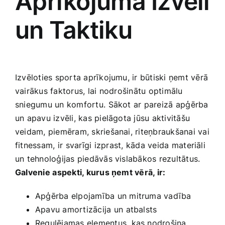
Aprīkojuma Izvēli
​un Taktiku
Izvēloties ‍sporta aprīkojumu, ir būtiski ​ņemt vērā⁢
vairākus faktorus, ⁢lai nodrošinātu optimālu
sniegumu un‌ komfortu.⁤ Sākot ar pareizā ⁣apģērba
un apavu izvēli, kas‍ pielāgota jūsu aktivitāšu
veidam, piemēram, skriešanai, ​riteņbraukšanai vai
fitnessam, ir ⁣svarīgi ⁢izprast, kāda veida⁢ materiāli
un tehnoloģijas piedāvās vislabākos rezultātus.​
Galvenie ⁤aspekti, kurus ņemt ‍vērā, ir:
Apģērba elpojamība un mitruma vadība
Apavu amortizācija ⁤un atbalsts
Regulējamas elementus, kas nodrošina