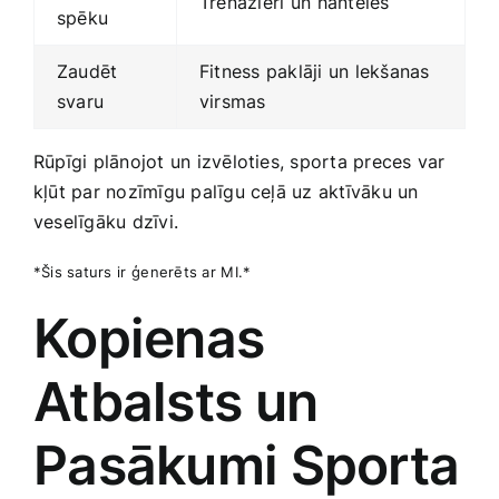
Trenažieri ⁣un hanteles
spēku
Zaudēt
Fitness paklāji un lekšanas⁤
svaru
virsmas
Rūpīgi plānojot un izvēloties, sporta preces ​var
kļūt par nozīmīgu palīgu ceļā uz aktīvāku‍ un
veselīgāku ‍dzīvi.
*Šis saturs ⁢ir⁤ ģenerēts⁤ ar⁣ MI.*
Kopienas
Atbalsts ​un
Pasākumi​ Sporta