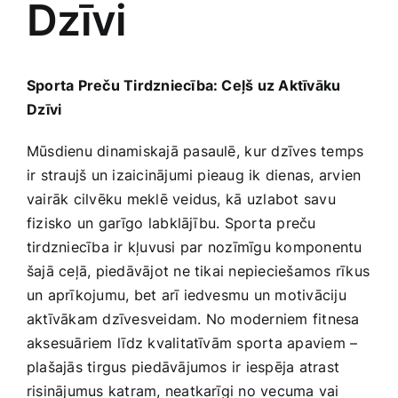
Dzīvi
Medicīnas preces
Mobilie telefoni, planšetdatori
Sporta Preču Tirdzniecība: Ceļš uz Aktīvāku
⁤Dzīvi
Pakalpojumi
Mūsdienu dinamiskajā pasaulē, ⁣kur dzīves temps⁣
ir straujš un izaicinājumi pieaug‍ ik ​dienas, arvien
Pārtikas preces
vairāk cilvēku meklē veidus, kā⁢ uzlabot savu
fizisko⁢ un garīgo ⁤labklājību. ‍Sporta ​preču
Preces birojam
tirdzniecība ​ir ​kļuvusi ⁢par nozīmīgu ‌komponentu
šajā ceļā, piedāvājot ne tikai ‌nepieciešamos rīkus
un ‍aprīkojumu, bet arī‍ iedvesmu ​un motivāciju
Preces pieaugušajiem
aktīvākam dzīvesveidam. No moderniem‍ fitnesa
aksesuāriem ⁢līdz kvalitatīvām sporta apaviem –
Rotaļlietas, bērnu preces
plašajās tirgus piedāvājumos ir​ iespēja atrast
risinājumus katram, neatkarīgi no​ vecuma vai⁣