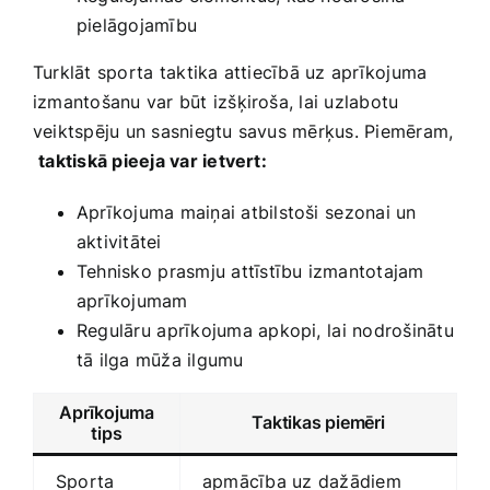
pielāgojamību
Turklāt‌ sporta⁢ taktika ‍attiecībā uz aprīkojuma​
izmantošanu ‍var ‍būt izšķiroša, lai uzlabotu⁤
veiktspēju un sasniegtu savus‍ mērķus. Piemēram,
​
taktiskā pieeja var ietvert:
Aprīkojuma maiņai atbilstoši⁢ sezonai​ un
aktivitātei
Tehnisko⁢ prasmju attīstību izmantotajam
aprīkojumam
Regulāru ⁢aprīkojuma apkopi, ⁢lai nodrošinātu
tā ilga mūža ilgumu
Aprīkojuma⁢
Taktikas piemēri
tips
Sporta
apmācība uz ​dažādiem