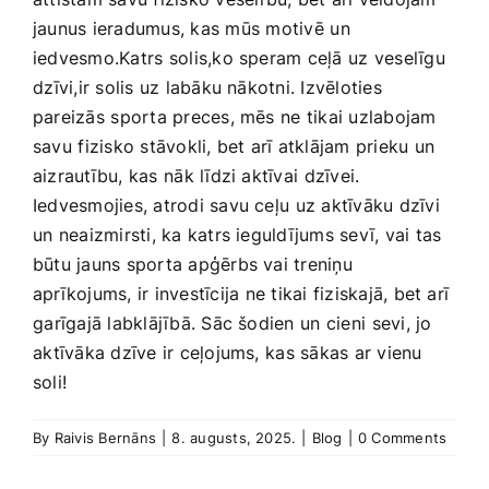
jaunus ieradumus, kas mūs ⁣motivē ⁣un
iedvesmo.Katrs⁣ solis,ko speram‍ ceļā⁢ uz veselīgu
⁢dzīvi,ir solis uz labāku nākotni. Izvēloties
pareizās ⁣sporta preces, mēs⁤ ne tikai uzlabojam
savu⁢ fizisko stāvokli, bet arī atklājam prieku un
aizrautību, kas⁤ nāk ​līdzi aktīvai⁤ dzīvei.
Iedvesmojies, ‌atrodi‌ savu ceļu ⁤uz​ aktīvāku‌ dzīvi
⁤un neaizmirsti, ka katrs ieguldījums sevī, vai ⁢tas
būtu jauns sporta apģērbs vai treniņu
aprīkojums, ir investīcija⁣ ne tikai fiziskajā, bet ‍arī
⁢garīgajā labklājībā. Sāc šodien un⁢ cieni⁣ sevi, jo
⁣aktīvāka ​dzīve ​ir ceļojums,⁤ kas ​sākas ar​ vienu
soli!
By
Raivis Bernāns
|
8. augusts, 2025.
|
Blog
|
0 Comments