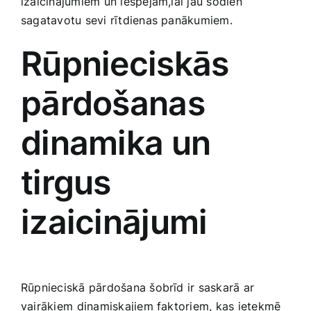
izaicinājumiem​ un iespējām,lai jau šodien
Smaržas, kosmētika
sagatavotu sevi rītdienas‌ panākumiem.
Rūpnieciskās
Sports, tūrisms un atpūta
‍pārdošanas
TV un Sadzīves tehnika
dinamika un
Zoo preces
tirgus
izaicinājumi
Rūpnieciskā pārdošana šobrīd ir saskarā ar ​
vairākiem ⁣dinamiskajiem‍ faktoriem, kas ietekmē