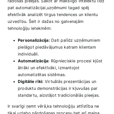
radošas⁣ pieejas. Sākot ⁤ar mākslīgo intelektu līdz
pat automatizācijai,uzņēmumi ⁣tagad spēj
efektīvāk⁣ analizēt tirgus tendences un klientu
⁣uzvedību. Šeit​ ir dažas no galvenajām ​
tehnoloģiju ietekmēm:
Personalizācija:
Dati palīdz uzņēmumiem
pielāgot piedāvājumus katram klientam
individuāli.
Automatizācija:
Rūpnieciskie procesi kļūst
ātrāki un efektīvāki, izmantojot
automatizētas sistēmas.
Digitālie rīki:
Virtuālās prezentācijas un
produktu demonstrācijas ir kļuvušas par
standartu, aizstājot tradicionālās pieejas.
Ir svarīgi ņemt vērā,ka tehnoloģiju attīstība ne
tikai uzlabo pārdošanas procesu,bet arī maina