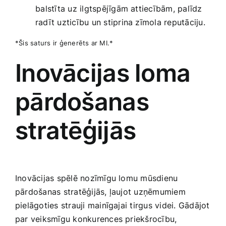
⁤balstīta uz ilgtspējīgām attiecībām, palīdz
radīt uzticību un stiprina zīmola reputāciju.
*Šis‍ saturs ir ģenerēts ar MI.*
Inovācijas‌ loma
pārdošanas
stratēģijās
Inovācijas spēlē nozīmīgu‌ lomu mūsdienu
pārdošanas stratēģijās, ļaujot uzņēmumiem
pielāgoties strauji mainīgajai tirgus videi. Gādājot
par veiksmīgu konkurences priekšrocību,