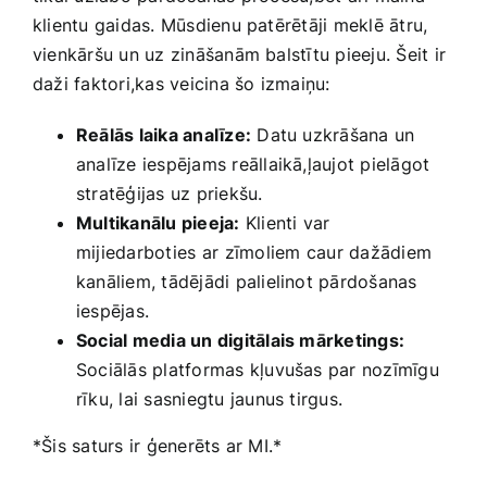
klientu gaidas. Mūsdienu patērētāji meklē ātru,
vienkāršu un uz zināšanām balstītu pieeju. Šeit ir‍
daži faktori,kas veicina šo izmaiņu:
Reālās​ laika analīze:
Datu uzkrāšana un
analīze iespējams reāllaikā,ļaujot pielāgot
stratēģijas uz priekšu.
Multikanālu pieeja:
Klienti var
mijiedarboties⁣ ar zīmoliem ⁤caur dažādiem
kanāliem, tādējādi palielinot pārdošanas
‌iespējas.
Social media un‍ digitālais mārketings:
Sociālās platformas kļuvušas‍ par nozīmīgu
rīku, lai sasniegtu jaunus tirgus.
*Šis ​saturs ir ģenerēts ar MI.*