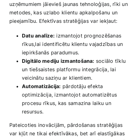
⁣uzņēmumiem jāievieš jaunas tehnoloģijas, ​rīki un
metodes, kas uzlabo klientu apkalpošanu un
pieejamību. Efektīvas stratēģijas var iekļaut:
Datu analīze:
izmantojot prognozēšanas
rīkus,lai identificētu klientu vajadzības un
iepirkšanās paradumus.
Digitālo mediju izmantošana:
sociālo tīklu
un‍ tiešsaistes platformu integrācija, lai
veicinātu saziņu ‍ar⁢ klientiem.
Automatizācija:
pārdotāju efekta
optimizācija, izmantojot automatizētus
procesu rīkus, ⁣kas samazina laiku un⁣
resursus.
Pateicoties​ inovācijām, pārdošanas stratēģijas
var kļūt ne tikai efektīvākas, ⁢bet arī elastīgākas