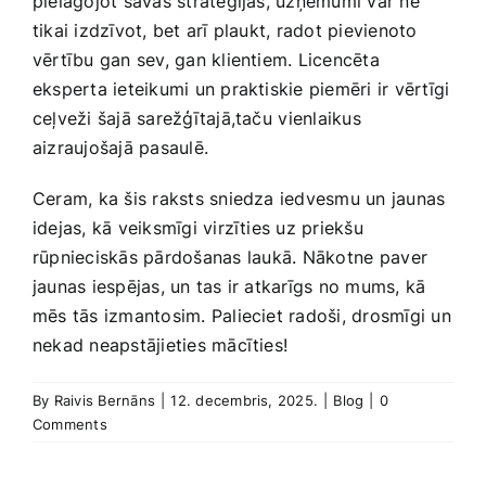
pielāgojot savas stratēģijas, uzņēmumi var ne
‌tikai izdzīvot, bet arī plaukt, radot pievienoto
vērtību‌ gan sev, gan klientiem. Licencēta
eksperta ieteikumi un praktiskie piemēri ir vērtīgi
ceļveži šajā sarežģītajā,taču ⁤vienlaikus
aizraujošajā pasaulē.
Ceram,‌ ka šis raksts sniedza iedvesmu un jaunas
idejas, kā veiksmīgi virzīties uz priekšu
rūpnieciskās pārdošanas⁢ laukā. Nākotne ⁤paver
jaunas iespējas, un tas ir atkarīgs no mums, kā
mēs tās izmantosim. Palieciet radoši, drosmīgi un
nekad neapstājieties mācīties!
By
Raivis Bernāns
|
12. decembris, 2025.
|
Blog
|
0
Comments