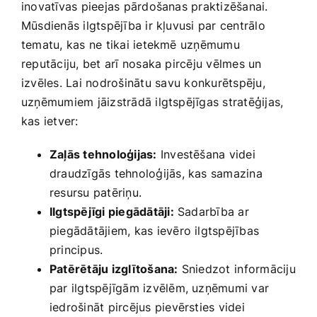
inovatīvas pieejas pārdošanas praktizēšanai.
Mūsdienās ilgtspējība ir kļuvusi par centrālo
tematu, kas ne tikai ‍ietekmē uzņēmumu
reputāciju, bet ‍arī nosaka pircēju vēlmes un
izvēles. Lai nodrošinātu⁤ savu konkurētspēju,
uzņēmumiem jāizstrādā ilgtspējīgas stratēģijas,
kas ietver:
Zaļās tehnoloģijas:
Investēšana‌ videi​
draudzīgās ​tehnoloģijās, kas samazina
resursu patēriņu.
Ilgtspējīgi piegādātāji:
Sadarbība ar
piegādātājiem, ‌kas​ ievēro ilgtspējības
principus.
Patērētāju izglītošana:
Sniedzot⁢ informāciju‍
par ilgtspējīgām izvēlēm, uzņēmumi var
iedrošināt‌ pircējus pievērsties videi