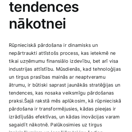
tendences
Medicīnas preces
nākotnei
Mobilie telefoni, planšetdatori
Pakalpojumi
Rūpnieciskā pārdošana ir dinamisks un
‌nepārtraukti attīstošs process, kas ietekmē ne
Pārtikas preces
tikai uzņēmumu finansiālo izdevību, bet arī visa
industrijas attīstību. Mūsdienās, kad tehnoloģijas
un tirgus prasības⁢ mainās ar neaptveramu
Preces birojam
ātrumu, ir būtiski saprast jaunākās stratēģijas un​
tendences, kas nosaka veiksmīgu ⁤pārdošanas
Preces pieaugušajiem
praksi.Šajā rakstā mēs ‌aplūkosim, kā rūpnieciskā
pārdošana ir transformējusies, kādas pieejas ir
izrādījušās efektīvas, un kādas inovācijas varam
Rotaļlietas, bērnu preces
sagaidīt nākotnē. Palūkosimies⁣ uz tirgus