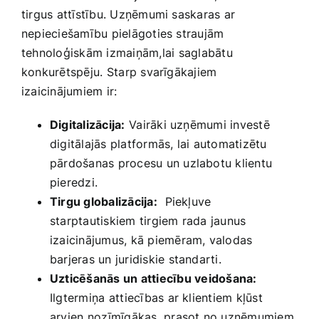
tirgus attīstību. Uzņēmumi saskaras ar
nepieciešamību pielāgoties straujām ​
tehnoloģiskām izmaiņām,lai ⁣saglabātu
konkurētspēju.⁢ Starp svarīgākajiem
izaicinājumiem ir:
Digitalizācija:
⁢Vairāki uzņēmumi investē
‌digitālajās platformās, lai automatizētu
pārdošanas procesu un‌ uzlabotu klientu
pieredzi.
Tirgu globalizācija:
⁢ Piekļuve
starptautiskiem tirgiem rada jaunus
izaicinājumus, kā piemēram, valodas
barjeras un juridiskie ‍standarti.
Uzticēšanās un attiecību⁢ veidošana:
Ilgtermiņa ⁢attiecības ar klientiem kļūst
arvien⁢ nozīmīgākas, prasot no uzņēmumiem