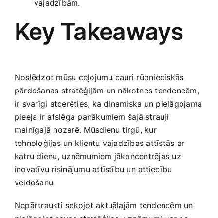
vajadzībām.
Key Takeaways
Noslēdzot mūsu ceļojumu ⁣cauri rūpnieciskās
pārdošanas stratēģijām un nākotnes tendencēm,
ir svarīgi atcerēties, ka dinamiska un pielāgojama
pieeja ir atslēga panākumiem ‍šajā strauji
mainīgajā‍ nozarē. Mūsdienu tirgū, kur
tehnoloģijas un ‍klientu vajadzības attīstās ar
‌katru dienu, uzņēmumiem jākoncentrējas uz
inovatīvu risinājumu attīstību un ​attiecību
veidošanu.
Nepārtraukti sekojot aktuālajām tendencēm un