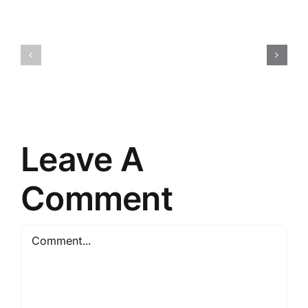
Tirdzniec
Meistarība
psiholoģij
Pārdošanā:
Atklājot
Argumentācijas
patērētāj
Noslēpumi
prātu
Leave A
Comment
Comment