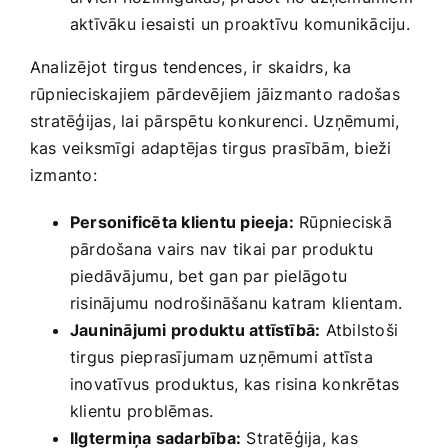
aktīvāku ⁤iesaisti un proaktīvu komunikāciju.
Analizējot tirgus ⁣tendences, ir skaidrs, ka
rūpnieciskajiem pārdevējiem jāizmanto radošas
stratēģijas, lai pārspētu ‍konkurenci. ‌Uzņēmumi,
kas‍ veiksmīgi⁣ adaptējas tirgus⁤ prasībām, bieži
izmanto:
Personificēta klientu pieeja:
Rūpnieciskā
pārdošana vairs nav tikai par produktu
piedāvājumu, bet gan par pielāgotu
risinājumu ⁣nodrošināšanu katram klientam.
Jauninājumi produktu attīstībā:
Atbilstoši
tirgus pieprasījumam uzņēmumi attīsta
inovatīvus produktus, ⁢kas risina konkrētas
klientu problēmas.
Ilgtermiņa sadarbība:
‌Stratēģija, ​kas