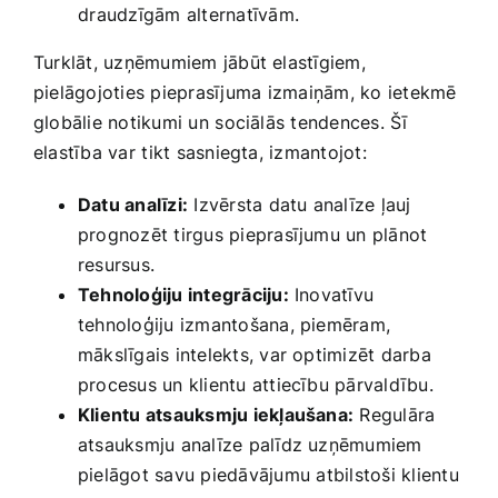
⁢draudzīgām alternatīvām.
Turklāt, uzņēmumiem jābūt ‍elastīgiem,
‍pielāgojoties pieprasījuma ⁢izmaiņām, ko ietekmē
globālie notikumi un⁤ sociālās tendences. Šī
elastība var⁢ tikt sasniegta, izmantojot:
Datu analīzi:
Izvērsta datu analīze ļauj
prognozēt tirgus pieprasījumu un ‌plānot
resursus.
Tehnoloģiju integrāciju:
Inovatīvu
tehnoloģiju izmantošana, piemēram,
mākslīgais intelekts, var optimizēt ‌darba
procesus un klientu ‌attiecību pārvaldību.
Klientu atsauksmju iekļaušana:
Regulāra
atsauksmju analīze‌ palīdz uzņēmumiem
pielāgot savu piedāvājumu ⁤atbilstoši klientu