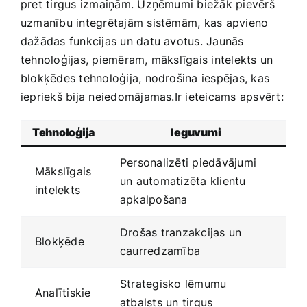
pret tirgus izmaiņām. Uzņēmumi biežāk pievērš
uzmanību integrētajām sistēmām, kas apvieno
dažādas funkcijas un datu avotus. Jaunās
tehnoloģijas, piemēram, mākslīgais intelekts un‍
blokķēdes tehnoloģija,‍ nodrošina iespējas, kas
iepriekš bija neiedomājamas.Ir ieteicams apsvērt:
Tehnoloģija
Ieguvumi
Personalizēti piedāvājumi
Mākslīgais
un automatizēta klientu
intelekts
apkalpošana
Drošas tranzakcijas un
Blokķēde
caurredzamība
Strategisko lēmumu
Analītiskie
atbalsts un tirgus