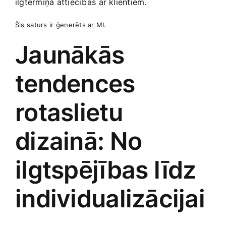
ilgtermiņa attiecības ⁣ar klientiem.
Šis⁤ saturs ir ⁣ģenerēts ar⁤ MI.
Jaunākās⁤
tendences‌
rotaslietu
dizainā: No
ilgtspējības līdz
individualizācijai