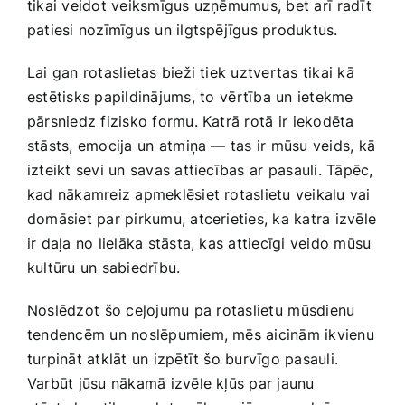
tikai veidot veiksmīgus uzņēmumus, bet arī ⁢radīt
patiesi nozīmīgus un ilgtspējīgus produktus.
Lai gan rotaslietas bieži tiek uztvertas tikai kā
estētisks papildinājums, ⁢to ⁣vērtība un ietekme
pārsniedz fizisko formu. Katrā rotā ir⁢ iekodēta
stāsts, emocija⁣ un atmiņa‌ — tas ‌ir mūsu veids, ⁣kā
izteikt sevi ‌un​ savas attiecības ar ⁣pasauli. Tāpēc,
kad nākamreiz apmeklēsiet rotaslietu veikalu vai⁢
domāsiet par pirkumu, ‌atcerieties, ka katra izvēle
ir​ daļa no lielāka stāsta, kas attiecīgi veido mūsu
kultūru un sabiedrību.
Noslēdzot⁣ šo ‍ceļojumu⁤ pa rotaslietu⁣ mūsdienu
tendencēm un noslēpumiem, mēs aicinām ikvienu
‌turpināt atklāt un izpētīt šo burvīgo pasauli.
‍Varbūt jūsu nākamā izvēle kļūs par jaunu