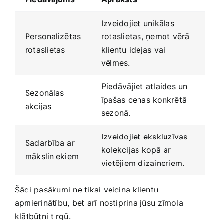
Izveidojiet ‍unikālas
Personalizētas
rotaslietas, ņemot vērā
rotaslietas
klientu idejas vai
vēlmes.
Piedāvājiet atlaides un
Sezonālas
īpašas cenas ‍konkrētā
akcijas
sezonā.
Izveidojiet ekskluzīvas
Sadarbība ‍ar
kolekcijas kopā ar
māksliniekiem
vietējiem‍ dizaineriem.
Šādi pasākumi ne tikai veicina klientu
apmierinātību, bet arī ‍nostiprina jūsu zīmola
klātbūtni tirgū.