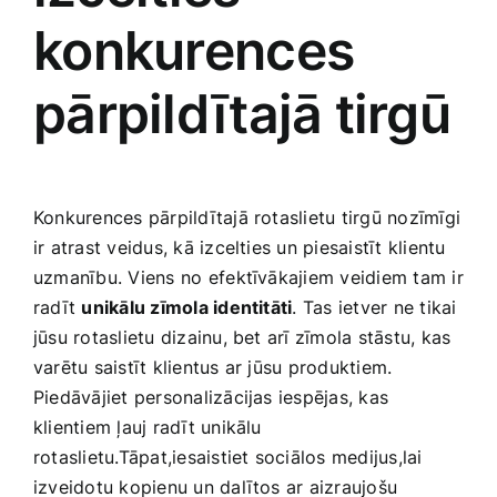
konkurences
pārpildītajā tirgū
Konkurences pārpildītajā rotaslietu tirgū nozīmīgi
ir atrast veidus, ​kā​ izcelties un piesaistīt ‍klientu
uzmanību. Viens ⁤no efektīvākajiem‍ veidiem tam ir
radīt
unikālu zīmola identitāti
. Tas ietver ne ‌tikai
jūsu rotaslietu dizainu, bet arī ‍zīmola stāstu, kas‌
varētu saistīt klientus ar jūsu produktiem.⁢
Piedāvājiet personalizācijas‌ iespējas, ‍kas
klientiem ļauj radīt unikālu
rotaslietu.Tāpat,iesaistiet sociālos ​medijus,lai
izveidotu kopienu un dalītos ar aizraujošu⁤