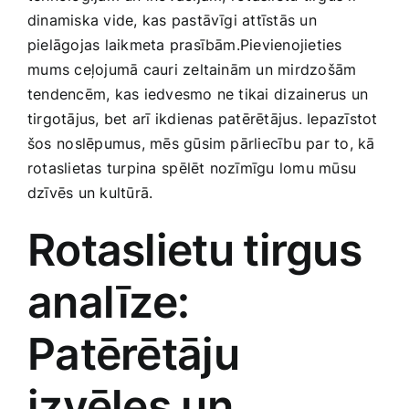
Smaržas, kosmētika
dinamiska vide, kas pastāvīgi attīstās un
pielāgojas laikmeta‍ prasībām.Pievienojieties
⁤mums ceļojumā cauri zeltainām un ‍mirdzošām⁢
Sports, tūrisms un atpūta
tendencēm, kas iedvesmo ne tikai ⁤dizainerus un
tirgotājus, bet arī ikdienas patērētājus. Iepazīstot
TV un Sadzīves tehnika
šos ⁣noslēpumus, mēs gūsim pārliecību par to, kā
rotaslietas turpina ⁣spēlēt nozīmīgu lomu mūsu
dzīvēs un kultūrā.
Zoo preces
Rotaslietu⁤ tirgus
analīze:
Patērētāju​
izvēles‍ un