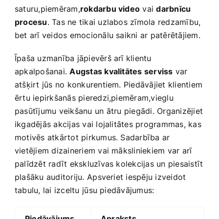
saturu,piemēram,
rokdarbu video
vai
darbnīcu
procesu
. ‍Tas ne tikai uzlabos zīmola redzamību,⁣
bet ​arī veidos emocionālu saikni ar patērētājiem.
Īpaša uzmanība‌ jāpievērš arī klientu
apkalpošanai.
Augstas kvalitātes serviss
var
atšķirt jūs no konkurentiem. Piedāvājiet klientiem
ērtu iepirkšanās pieredzi,piemēram,vieglu
pasūtījumu veikšanu‍ un ātru⁣ piegādi. Organizējiet
ikgadējās akcijas vai lojalitātes programmas, ‍kas
motivēs atkārtot pirkumus. Sadarbība ar
vietējiem dizaineriem vai māksliniekiem var arī
palīdzēt radīt‍ ekskluzīvas kolekcijas un piesaistīt
plašāku auditoriju.⁢ Apsveriet iespēju izveidot
tabulu, lai izceltu⁣ jūsu​ piedāvājumus:
Piedāvājums
Apraksts