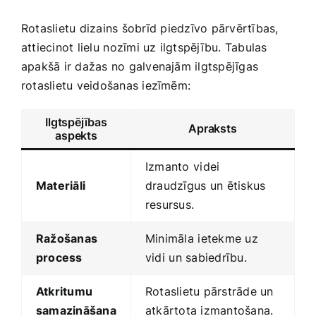
Rotaslietu dizains šobrīd⁣ piedzīvo pārvērtības,‌
attiecinot​ lielu⁤ nozīmi uz ilgtspējību.‌ Tabulas
apakšā ir‍ dažas no galvenajām ilgtspējīgas
rotaslietu ‌veidošanas iezīmēm:
Ilgtspējības
Apraksts
aspekts
Izmanto ⁢videi
Materiāli
draudzīgus⁣ un ētiskus
resursus.
Ražošanas
Minimāla⁢ ietekme uz ​
process
vidi ⁤un ‍sabiedrību.
Atkritumu
Rotaslietu pārstrāde un
samazināšana
atkārtota izmantošana.