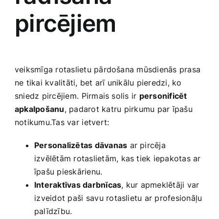
pircējiem
veiksmīga rotaslietu‌ pārdošana mūsdienās prasa
ne tikai kvalitāti, bet arī unikālu pieredzi, ko
sniedz pircējiem.⁤ Pirmais solis ir
personificēt
apkalpošanu
, padarot katru ⁤pirkumu par īpašu
‍notikumu.Tas var⁢ ietvert:
Personalizētas dāvanas
ar pircēja
izvēlētām rotaslietām, kas‌ tiek iepakotas ar‍
īpašu pieskārienu.
Interaktīvas darbnīcas
, kur apmeklētāji ​var
⁢izveidot paši ⁤savu​ rotaslietu ar profesionāļu
palīdzību.