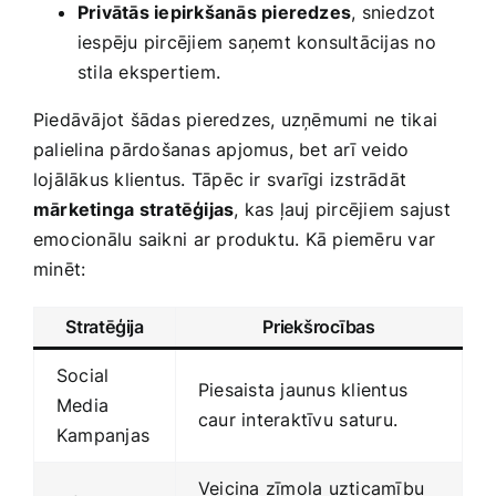
Privātās iepirkšanās pieredzes
, sniedzot
iespēju pircējiem saņemt ‍konsultācijas no
stila ekspertiem.
Piedāvājot šādas pieredzes, uzņēmumi ne ⁤tikai
palielina pārdošanas apjomus, bet arī veido
lojālākus klientus. ​Tāpēc ir svarīgi izstrādāt
mārketinga stratēģijas
, kas ļauj pircējiem​ sajust
emocionālu saikni ⁢ar produktu. Kā piemēru var‍
minēt:
Stratēģija
Priekšrocības
Social
Piesaista jaunus klientus
Media
caur interaktīvu ⁤saturu.
Kampanjas
Veicina zīmola uzticamību