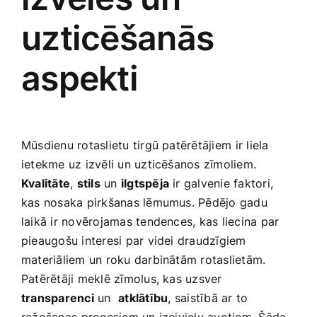
uzticēšanās
aspekti
Mūsdienu rotaslietu tirgū patērētājiem ⁢ir liela
ietekme uz izvēli un uzticēšanos zīmoliem.
Kvalitāte
,
stils
un
ilgtspēja
ir ‌galvenie faktori,⁤
kas nosaka ‍pirkšanas lēmumus. Pēdējo gadu
laikā ir ‍novērojamas tendences, kas liecina par
pieaugošu interesi par videi draudzīgiem
materiāliem un roku darbinātām rotaslietām. ​
Patērētāji meklē zīmolus, kas uzsver
transparenci
un ‍
atklātību
, ⁣saistībā ar to