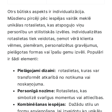
Otrs būtisks aspekts ir‌ individualizācija. ​
Mūsdienu pircēji pēc iespējas vairāk meklē
unikālas rotaslietas, kas atspoguļo viņu⁣
personību un stilistiskās ⁤izvēles. individualizētas
rotaslietas tiek veidotas, ņemot vērā klienta
vēlmes, piemēram, personalizētus gravējumus,
pielāgotas formas vai īpašu ‍gemu izvēli.⁤ Populāri
ir ​šādi​ elementi:
Pielāgojami dizaini:
‌ rotaslietas, ‌kuras ⁢var
transformēt atkarībā no notikuma vai
noskaņojuma.
Personīgā nozīme:
Rotaslietas, kas
simbolizē svarīgus momentus vai attiecības.
Kombinēšanas iespējas:
‌ Dažādu ⁤stilu un
formu ‍apvienošana, lai izveidotu ko unikālu.