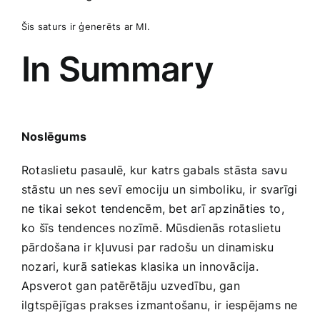
Šis saturs ir ģenerēts ‌ar MI.
In Summary
Noslēgums
Rotaslietu pasaulē, kur katrs gabals⁢ stāsta savu
stāstu un nes sevī emociju un‍ simboliku, ir svarīgi
ne tikai sekot tendencēm, bet arī apzināties ⁢to,
ko šīs tendences nozīmē. Mūsdienās ⁢rotaslietu
pārdošana ir kļuvusi par ​radošu un dinamisku
nozari, kurā⁣ satiekas klasika un innovācija.
Apsverot‍ gan patērētāju uzvedību, gan‍
ilgtspējīgas⁢ prakses izmantošanu,⁢ ir⁣ iespējams ne