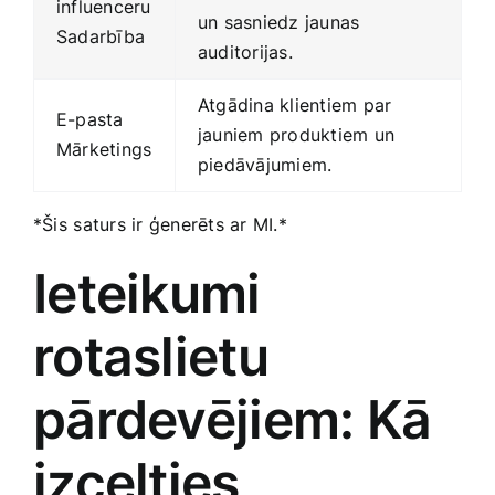
influenceru
un‌ sasniedz jaunas
Sadarbība
auditorijas.
Atgādina klientiem par
E-pasta
jauniem ‌produktiem un
Mārketings
piedāvājumiem.
*Šis⁣ saturs ir ģenerēts ⁤ar MI.*
Ieteikumi
rotaslietu
pārdevējiem: Kā ​
izcelties