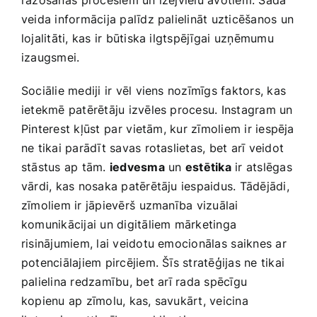
ražošanas ⁣procesiem un izejvielu‍ avotiem. Šāda
veida informācija palīdz palielināt uzticēšanos un
​lojalitāti, kas‌ ir būtiska ilgtspējīgai ⁣uzņēmumu‌
izaugsmei.
Sociālie mediji ir vēl viens nozīmīgs faktors, kas
ietekmē patērētāju izvēles procesu. Instagram un
Pinterest kļūst ⁣par⁤ vietām,‌ kur zīmoliem ir iespēja
ne tikai parādīt savas rotaslietas, bet arī veidot
stāstus ap​ tām.
iedvesma
un⁣
estētika
ir atslēgas
vārdi, ‌kas nosaka patērētāju iespaidus. Tādējādi,
zīmoliem ir jāpievērš⁢ uzmanība vizuālai
komunikācijai un digitāliem mārketinga
risinājumiem, lai veidotu emocionālas⁢ saiknes ar
potenciālajiem pircējiem. Šīs stratēģijas ne ​tikai
‍palielina redzamību, bet ⁤arī rada spēcīgu
kopienu ap zīmolu, kas, savukārt, veicina