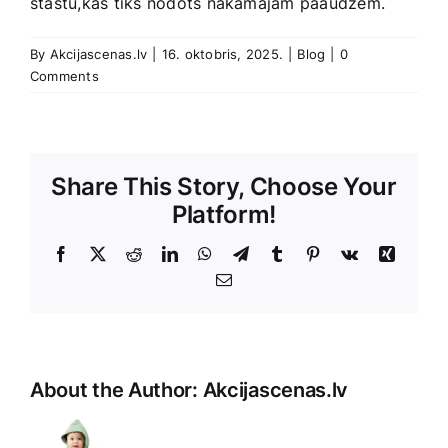
‍stāstu,kas tiks nodots nākamajām paaudzēm.
By
Akcijascenas.lv
|
16. oktobris, 2025.
|
Blog
|
0
Comments
Share This Story, Choose Your
Platform!
Facebook
X
Reddit
LinkedIn
WhatsApp
Telegram
Tumblr
Pinterest
Vk
Xing
E-
Pasts
About the Author:
Akcijascenas.lv