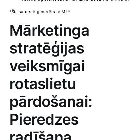
*Šis saturs ir ģenerēts ar MI.*
Mārketinga
stratēģijas
veiksmīgai
rotaslietu
pārdošanai:
Pieredzes
‍radīšana