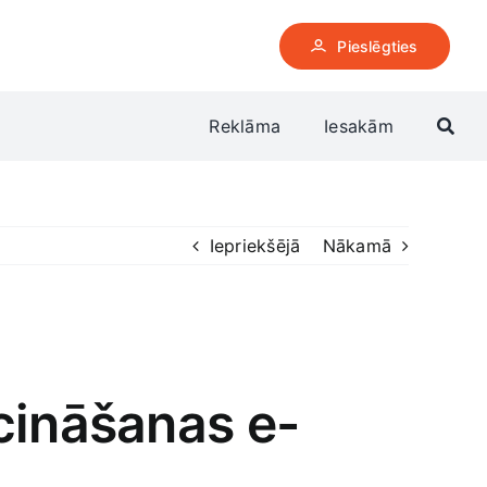
Pieslēgties
Reklāma
Iesakām
Iepriekšējā
Nākamā
cināšanas e-