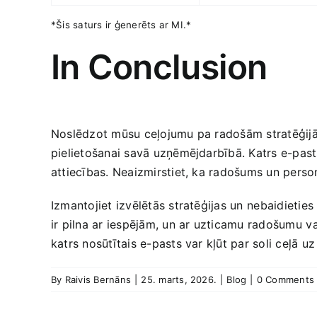
*Šis saturs ir ģenerēts ar MI.*
In Conclusion
Noslēdzot mūsu ceļojumu pa radošām stratēģijām
pielietošanai savā uzņēmējdarbībā. Katrs e-pasts 
attiecības. Neaizmirstiet, ka radošums un personī
Izmantojiet izvēlētās ​stratēģijas ‍un⁣ nebaidiet
ir pilna ar iespējām, un ar uzticamu‍ radošumu ⁢va
katrs nosūtītais e-pasts​ var‍ kļūt ​par soli ceļā 
By
Raivis Bernāns
|
25. marts, 2026.
|
Blog
|
0 Comments