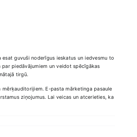
 esat guvuši noderīgus ieskatus un​ iedvesmu to
em par piedāvājumiem⁢ un veidot spēcīgākas⁢
nātajā tirgū.
em ⁤mērķauditorijiem. ‍E-pasta mārketinga pasaule
mirstamus ziņojumus.⁢ Lai veicas un atcerieties, ka