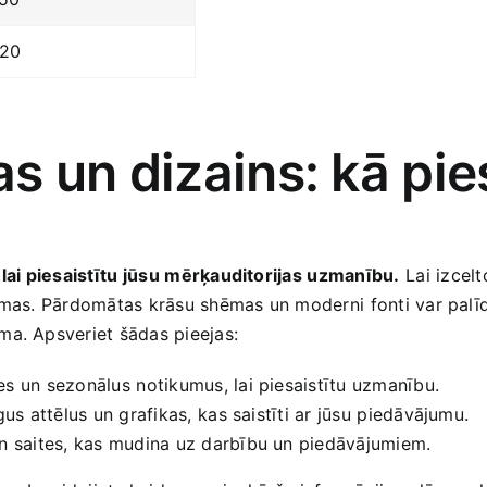
20
s un dizains: kā pie
i piesaistītu ⁣jūsu⁤ mērķauditorijas ⁢uzmanību.
⁢Lai⁣ izcel
ēmas. Pārdomātas krāsu‍ shēmas un​ moderni ⁤fonti‍ var palī
uma. Apsveriet šādas pieejas:
es⁤ un sezonālus ⁢notikumus, lai piesaistītu uzmanību.
īgus attēlus un grafikas,⁣ kas saistīti ar jūsu⁢ piedāvājumu.
n saites, kas ⁤mudina uz darbību un ‌piedāvājumiem.