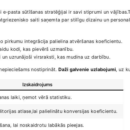
-pasta​ sūtīšanas⁤ stratēģijai ir savi​ stiprumi un ⁤vājības.
atgriezenisko ‌saiti saņemta par ⁣stilīgu dizainu un personal
jo pirkumu integrācija palielina ‍atvēršanas koeficientu.
idu‌ kodi, kas pievērš⁣ uzmanību.
n uzrunājoši⁢ virsraksti, ⁢kas⁣ mudina uz ​darbību.
 nepieciešams nostiprināt.‍
Daži galvenie uzlabojumi
, ⁣uz ⁣
Izskaidrojums
nas‍ laiki, ņemot vērā⁢ statistiku.
rijas atlase,lai ⁤palielinātu ​konversijas⁤ koeficientu.
šana, lai noskaidrotu labākās pieejas.