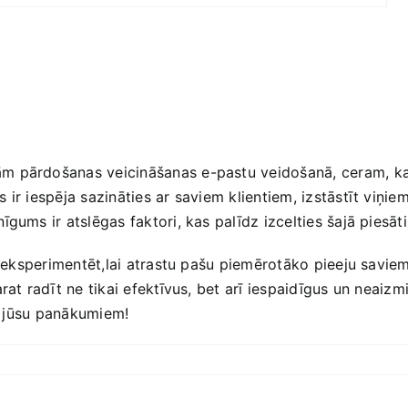
⁣ pārdošanas‌ veicināšanas e-pastu veidošanā, ceram, ka
ir iespēja sazināties ar saviem klientiem, ‍izstāstīt viņi
gums ir atslēgas faktori, kas palīdz izcelties šajā piesāti
ies eksperimentēt,lai atrastu pašu piemērotāko pieeju savi
rat radīt ne‍ tikai efektīvus, bet ​arī iespaidīgus ‍un neaiz
uz⁢ jūsu panākumiem!