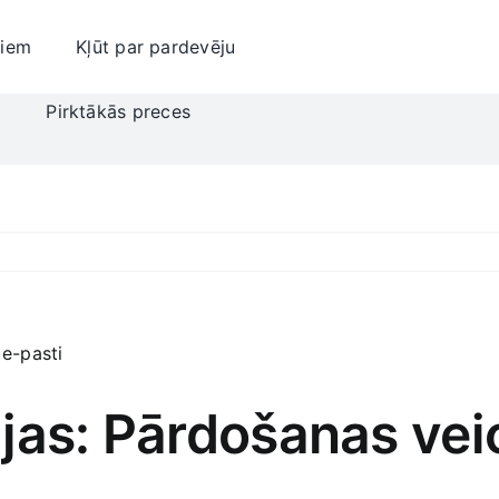
jiem
Kļūt par pardevēju
i
Pirktākās preces
jas: Pārdošanas vei