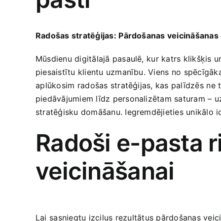
Radošas stratēģijas:⁢ Pārdošanas veicināšanas 
Mūsdienu digitālajā pasaulē,⁢ kur ‍katrs ‌klikšķis
piesaistītu klientu uzmanību. Viens no⁢ spēcīgāk
⁤aplūkosim ⁣radošas stratēģijas, kas palīdzēs ⁣ne t
piedāvājumiem līdz personalizētam saturam –‍ uz
stratēģisku domāšanu. Iegremdējieties unikālo‌ id
Radoši e-pasta r
veicināšanai
Lai⁢ sasniegtu izcilus ⁢rezultātus pārdošanas vei