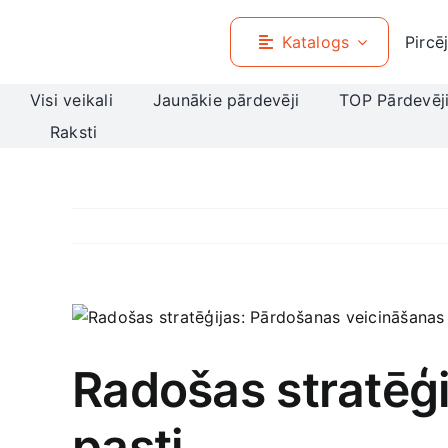
Skip
to
Katalogs
Pircē
content
Visi veikali
Jaunākie pārdevēji
TOP Pārdevēj
Raksti
View
Larger
Image
Radošas stratēģi
pasti