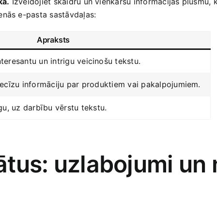
ka.
Izveidojiet skaidru un vienkāršu informācijas plūsmu, ka
enās​ e-pasta sastāvdaļas:
Apraksts
nteresantu un intrigu veicinošu tekstu.
precīzu informāciju⁤ par produktiem vai pakalpojumiem.
gu, uz darbību vērstu⁣ tekstu.
tātus: uzlabojumi un