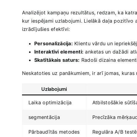
Analizējot kampaņu rezultātus, redzam, ka katrai⁤ e
‍kur iespējami uzlabojumi. Lielākā daļa​ pozitīvo 
izrādījušies efektīvi:
Personalizācija:
‌Klientu vārdu ‌un iepriekšē
Interaktīvi elementi:
anketas un dažādi atla
Skatītākais saturs:
Radoši dizaina elementi u
Neskatoties ‍uz panākumiem, ir‍ arī jomas, kuras
Uzlabojumi
Laika optimizācija
Atbilstošākie sūtīša
segmentācija
Precīzāka mērķaudito
Pārbaudītās metodes
Regulāra A/B testē