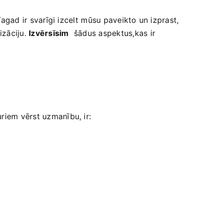
Tagad​ ir svarīgi izcelt⁤ mūsu paveikto un izprast,
izāciju.
Izvērsīsim
‍ šādus aspektus,kas⁢ ir⁣
kuriem‍ vērst uzmanību, ir: