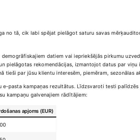
ga‌ no tā, cik labi spējat⁤ pielāgot saturu savas mērķaudit
ēc demogrāfiskajiem datiem vai iepriekšējās pirkumu uzved
 un pielāgotas rekomendācijas, izmantojot datus ‍par viņu 
nā tieši par jūsu klientu interesēm, piemēram,⁣ sezonālas ak
 jūsu e-pasta kampaņas rezultātus. Līdzsvaroti testi palīdzēs
jūsu kampaņu galvenajiem rādītājiem:
rdošanas‍ apjoms (EUR)
00
50