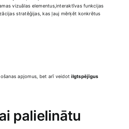
mas vizuālas elementus,interaktīvas funkcijas
zācijas⁢ stratēģijas, kas ļauj mērķēt ⁣konkrētus
ārdošanas apjomus, ⁣bet arī veidot
ilgtspējīgus
ai palielinātu