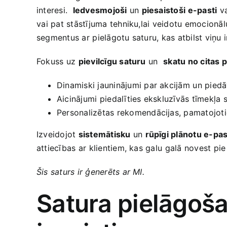
interesi. ​
Iedvesmojoši
un
piesaistoši ⁣e-pasti
va
⁢vai pat ​stāstījuma tehniku,lai veidotu emocionālu
segmentus ar ⁣pielāgotu saturu, kas atbilst viņu
Fokuss⁣ uz
pievilcīgu saturu
un ⁢
skatu no citas‍ 
Dinamiski ‍jauninājumi ​par akcijām⁤ un pie
Aicinājumi⁣ piedalīties ekskluzīvās tīmekļa
Personalizētas rekomendācijas, pamatojotie
Izveidojot
sistemātisku
un
rūpīgi plānotu e-pa
attiecības ⁣ar klientiem, kas galu⁤ galā novest pi
Šis saturs ir ģenerēts ar‍ MI.
Satura pielāgošan