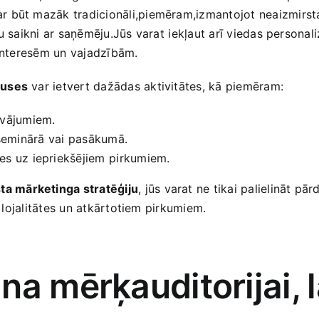
r būt mazāk tradicionāli,piemēram,izmantojot neaizmirsta
 saikni ar saņēmēju.Jūs varat ⁢iekļaut ‍arī ​viedas personali
 interesēm​ un vajadzībām.
puses
var ietvert dažādas aktivitātes, kā piemēram:
dāvājumiem.
 seminārā⁣ vai pasākumā.
s uz⁢ iepriekšējiem ⁣pirkumiem.
sta mārketinga stratēģiju
, jūs varat ne tikai palielināt p
e lojalitātes un atkārtotiem pirkumiem.
a mērķauditorijai, ⁣l