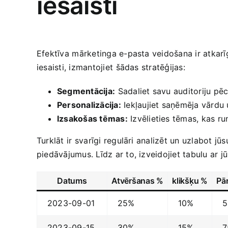
iesaisti
Efektīva ⁢mārketinga e-pasta ‍veidošana ir atkarī
iesaisti, izmantojiet⁣ šādas stratēģijas:
Segmentācija:
⁢Sadaliet savu auditoriju p
Personalizācija:
Iekļaujiet​ saņēmēja vārdu​
Izsakošas tēmas:
Izvēlieties tēmas, ‌kas ru
Turklāt ir ⁤svarīgi regulāri analizēt un‌ uzlabot⁤
piedāvājumus. Līdz ar to, izveidojiet tabulu ar 
Datums
Atvēršanas⁣ %
klikšķu %
Pā
2023-09-01
25%
10%
5
2023-09-15
30%
15%
7