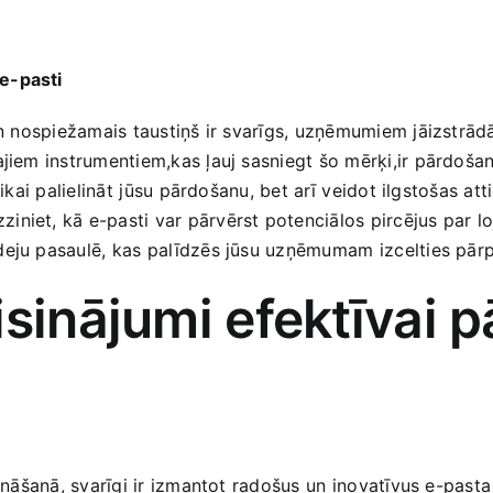
e-pasti
 un nospiežamais taustiņš ‌ir svarīgs, uzņēmumiem jāizstrādā‌
ajiem ​instrumentiem,kas ļauj sasniegt šo mērķi,ir pārdoša
ikai palielināt⁢ jūsu‌ pārdošanu, bet arī⁣ veidot​ ilgstošas 
ziniet, kā e-pasti var pārvērst potenciālos pircējus par l
eju pasaulē, kas⁤ palīdzēs jūsu ‌uzņēmumam⁢ izcelties pārpil
isinājumi efektīvai‍
cināšanā, svarīgi ir izmantot radošus ⁣un inovatīvus e-past