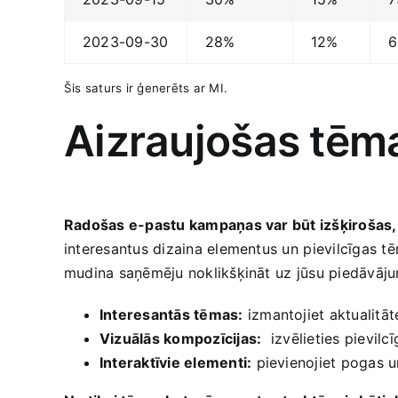
2023-09-30
28%
12%
6
Šis‍ saturs ‌ir ģenerēts ⁤ar MI.
Aizraujošas tēma
Radošas​ e-pastu kampaņas var būt izšķirošas, la
interesantus dizaina elementus un⁣ pievilcīgas t
mudina saņēmēju​ noklikšķināt⁢ uz jūsu ‍piedāvāj
Interesantās tēmas:
izmantojiet aktualitāt
Vizuālās kompozīcijas:
⁣ izvēlieties pievilc
Interaktīvie elementi:
pievienojiet pogas u