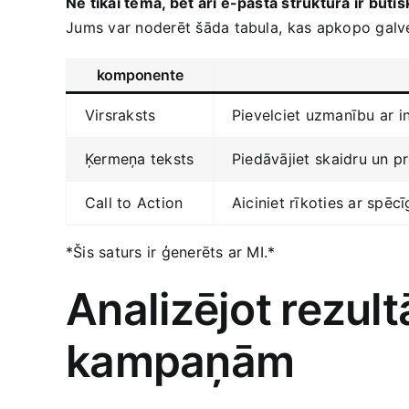
Ne tikai tēma, bet arī e-pasta struktūra ir būtis
⁢Jums var noderēt šāda‌ tabula, ⁤kas apkopo galv
komponente
Virsraksts
Pievelciet uzmanību ​ar ​i
Ķermeņa teksts
Piedāvājiet ⁢skaidru un 
Call to Action
Aiciniet rīkoties ar spēcī
*Šis saturs ir ģenerēts ​ar​ MI.*
Analizējot ⁤rezul
kampaņām