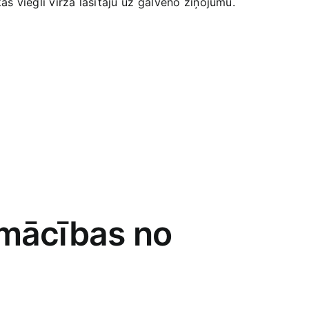
s viegli virza lasītāju uz ⁢galveno ziņojumu.
 mācības no​