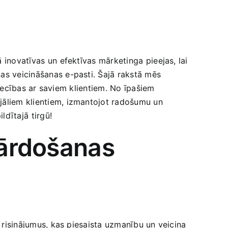
 inovatīvas ⁢un efektīvas mārketinga⁤ pieejas, lai
nas veicināšanas ​e-pasti. Šajā rakstā mēs
attiecības ar saviem klientiem. No īpašiem
ojāliem klientiem, izmantojot radošumu un
dītajā ⁢tirgū!
 pārdošanas
a risinājumus, kas piesaista uzmanību un ​veicina